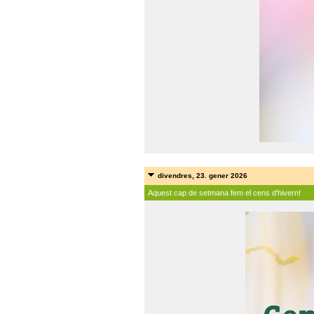
divendres, 23. gener 2026
Aquest cap de setmana fem el cens d'hivern!