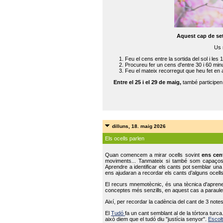
Aquest cap de se
Us 
Feu el cens entre la sortida del sol i les 
Procureu fer un cens d'entre 30 i 60 min
Feu el mateix recorregut que heu fet en 
Entre el 25 i el 29 de maig,
també participe
dilluns, 18. maig 2026
Els ocells parlen
Quan comencem a mirar ocells sovint
ens cen
moviments... Tanmateix si també som capaço
Aprendre a identificar els cants pot semblar una
ens ajudaran a recordar els cants d’alguns ocells
El recurs mnemotècnic, és una tècnica d'aprene
conceptes més senzills, en aquest cas a paraules
Així, per recordar la cadència del cant de 3 note
El
Tudó
fa un cant semblant al de la tórtora tur
això diem que el tudó diu "justícia senyor".
Escolt