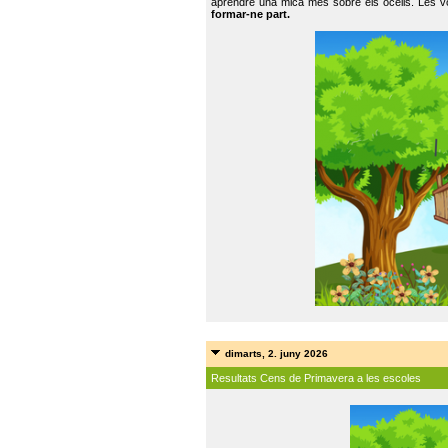
aprendre una mica més sobre els ocells. Les vo
formar-ne part.
dimarts, 2. juny 2026
Resultats Cens de Primavera a les escoles