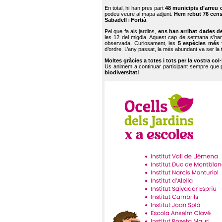
En total, hi han pres part
48 municipis d’arreu 
podeu veure al mapa adjunt.
Hem rebut 76 cen
Sabadell
i
Fortià
.
Pel que fa als jardins,
ens han arribat dades d
les 12 del migdia. Aquest cap de setmana s’han
observada. Curiosament, les
5 espècies més 
d’ordre. L’any passat, la més abundant va ser la
Moltes gràcies a totes i tots per la vostra col
Us animem a continuar participant sempre que
biodiversitat!