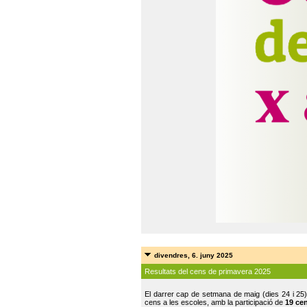
divendres, 6. juny 2025
Resultats del cens de primavera 2025
El darrer cap de setmana de maig (dies 24 i 25)
cens a les escoles, amb la participació de
19 ce