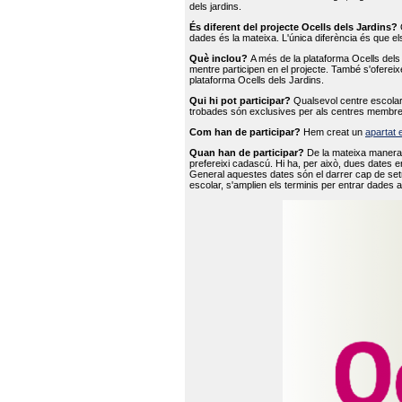
dels jardins.
És diferent del projecte Ocells dels Jardins?
O
dades és la mateixa. L'única diferència és que e
Què inclou?
A més de la plataforma Ocells dels 
mentre participen en el projecte. També s'ofereix
plataforma Ocells dels Jardins.
Qui hi pot participar?
Qualsevol centre escolar 
trobades són exclusives per als centres membre
Com han de participar?
Hem creat un
apartat 
Quan han de participar?
De la mateixa manera 
prefereixi cadascú. Hi ha, per això, dues dates e
General aquestes dates són el darrer cap de setm
escolar, s'amplien els terminis per entrar dades