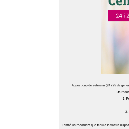
Aquest cap de setmana (24 i 25 de gener) 
Us recor
1. F
3.
També us recordem que teniu a la vostra disposi