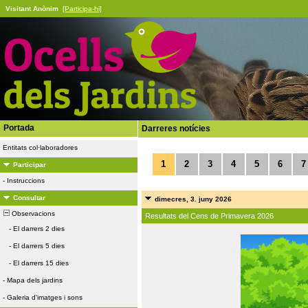
Visitant Anònim
[Participa-hi]
Portada
Darreres notícies
Entitats col·laboradores
1
2
3
4
5
6
7
Participar
-
Instruccions
Consultar
dimecres, 3. juny 2026
Observacions
Resultats del Cens de Primavera 2026
-
El darrers 2 dies
-
El darrers 5 dies
-
El darrers 15 dies
-
Mapa dels jardins
-
Galeria d'imatges i sons