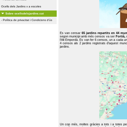
Ocells dels Jardins x a escoles
Sobre ocellsdelsjardins.cat
-
Política de privacitat i Condicions d'ús
Es van censar
65 jardins repartits en 44 mun
segon municipi amb més censos va ser
Fortià,
l'Alt Empordà. Es van fer 6 censos, un a cada u
4 censos als 2 jardins registrats d'aquest mun
jardins.
Un cop més, moltes gràcies a tots i a totes pe