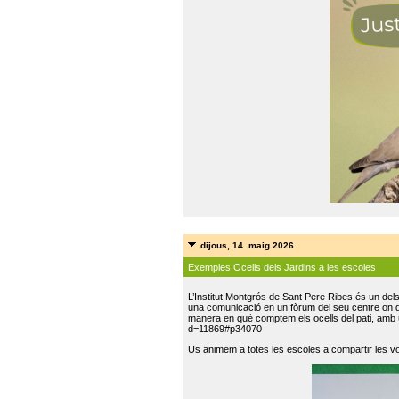
dijous, 14. maig 2026
Exemples Ocells dels Jardins a les escoles
L’Institut Montgrós de Sant Pere Ribes és un del
una comunicació en un fòrum del seu centre on do
manera en què comptem els ocells del pati, amb 
d=11869#p34070
Us animem a totes les escoles a compartir les vo