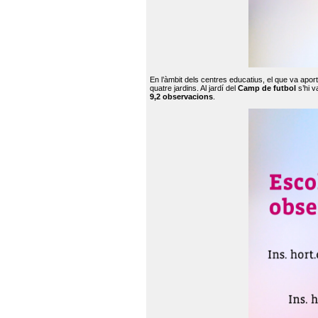
En l’àmbit dels centres educatius, el que va apor
quatre jardins. Al jardí del
Camp de futbol
s’hi v
9,2 observacions
.