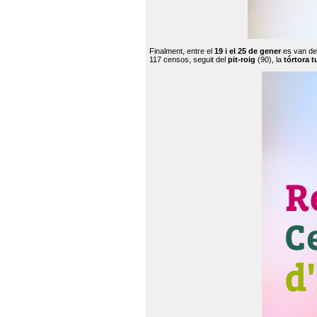
Finalment, entre el
19 i el 25 de gener
es van de
117 censos, seguit del
pit-roig
(90), la
tórtora t