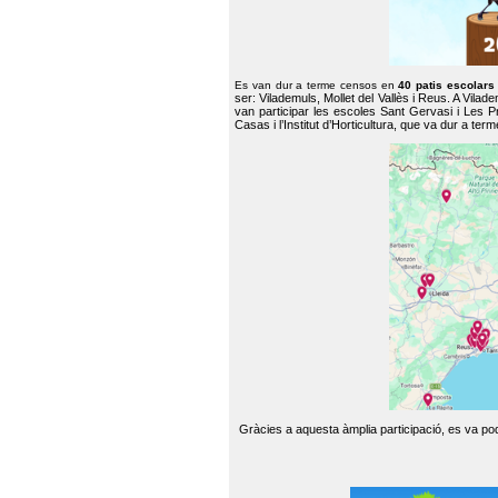
Es van dur a terme censos en
40 patis escolar
ser: Vilademuls, Mollet del Vallès i Reus. A Vilad
van participar les escoles Sant Gervasi i Les P
Casas i l’Institut d’Horticultura, que va dur a te
Gràcies a aquesta àmplia participació, es va pode