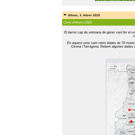
dilluns, 3. febrer 2025
Cens d'hivern 2025
El darrer cap de setmana de gener vam fer el ce
v
En aquest cens vam rebre dades de 78 municip
Girona i Tarragona. Rebem algunes dades de 