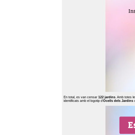
En total, es van censar
122 jardins
. Amb totes l
identificats amb el logotip d’
Ocells dels Jardins
c