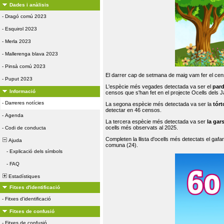
Dades i anàlisis
-
Dragó comú 2023
-
Esquirol 2023
-
Merla 2023
-
Mallerenga blava 2023
-
Pinsà comú 2023
El darrer cap de setmana de maig vam fer el cens
-
Puput 2023
L'espècie més vegades detectada va ser el
par
Informació
censos que s'han fet en el projecte Ocells dels
-
Darreres notícies
La segona espècie més detectada va ser la
tórt
detectar en 46 censos.
-
Agenda
La tercera espècie més detectada va ser
la gar
ocells més observats al 2025.
-
Codi de conducta
Completen la llista d'ocells més detectats el gafar
Ajuda
comuna (24).
-
Explicació dels símbols
-
FAQ
Estadístiques
Fitxes d'identificació
-
Fitxes d'identificació
Fitxes de confusió
-
Fitxes de confusió