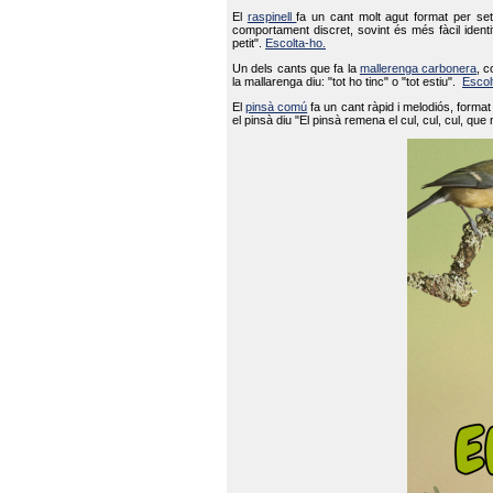
El
raspinell
fa un cant molt agut format per set
comportament discret, sovint és més fàcil ident
petit".
Escolta-ho.
Un dels cants que fa la
mallerenga carbonera
, c
la mallarenga diu: "tot ho tinc" o "tot estiu".
Escol
El
pinsà comú
fa un cant ràpid i melodiós, forma
el pinsà diu "El pinsà remena el cul, cul, cul, que 