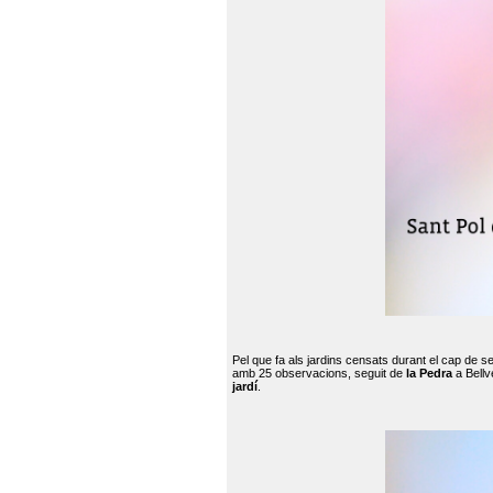
Pel que fa als jardins censats durant el cap de 
amb 25 observacions, seguit de
la Pedra
a Bellv
jardí
.