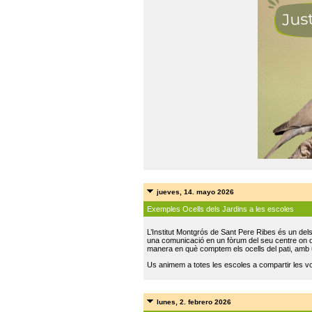
jueves, 14. mayo 2026
Exemples Ocells dels Jardins a les escoles
L’Institut Montgrós de Sant Pere Ribes és un del
una comunicació en un fòrum del seu centre on do
manera en què comptem els ocells del pati, amb 
Us animem a totes les escoles a compartir les vo
lunes, 2. febrero 2026