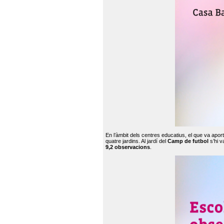
En l’àmbit dels centres educatius, el que va apor
quatre jardins. Al jardí del
Camp de futbol
s’hi v
9,2 observacions
.