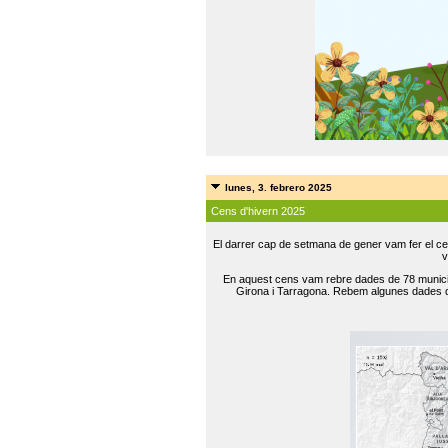
lunes, 3. febrero 2025
Cens d'hivern 2025
El darrer cap de setmana de gener vam fer el ce
v
En aquest cens vam rebre dades de 78 municip
Girona i Tarragona. Rebem algunes dades de 