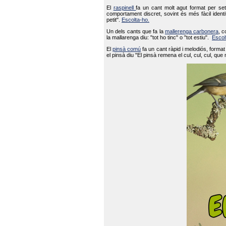
El
raspinell
fa un cant molt agut format per set
comportament discret, sovint és més fàcil ident
petit".
Escolta-ho.
Un dels cants que fa la
mallerenga carbonera
, c
la mallarenga diu: "tot ho tinc" o "tot estiu".
Escol
El
pinsà comú
fa un cant ràpid i melodiós, forma
el pinsà diu "El pinsà remena el cul, cul, cul, que 