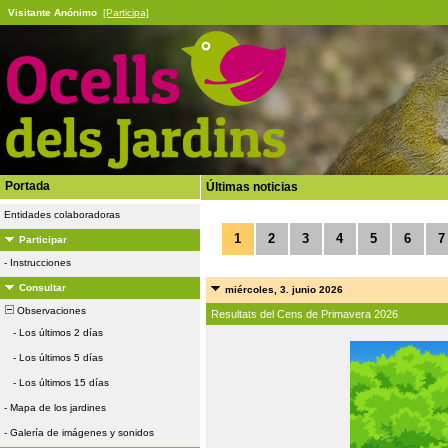
Visitante Anónimo
[Participa]
Portada
Últimas noticias
Entidades colaboradoras
1
2
3
4
5
6
7
Participar
-
Instrucciones
Consultar
miércoles, 3. junio 2026
Observaciones
Resultats del Cens de Primavera 2026
-
Los últimos 2 días
-
Los últimos 5 días
-
Los últimos 15 días
-
Mapa de los jardines
-
Galería de imágenes y sonidos