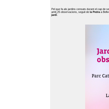
Pel que fa als jardins censats durant el cap de 
amb 25 observacions, seguit de
la Pedra
a Bellv
jardí
.