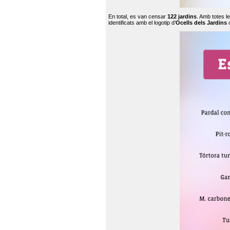
En total, es van censar
122 jardins
. Amb totes l
identificats amb el logotip d’
Ocells dels Jardins
c