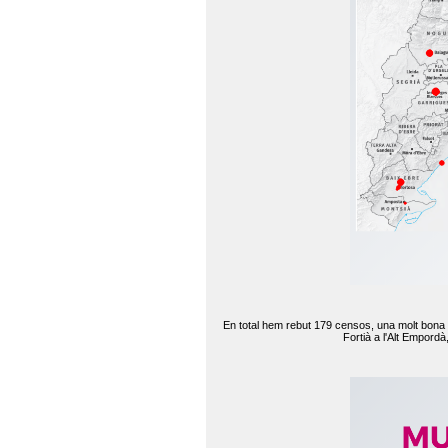
En total hem rebut 179 censos, una molt bona d
Fortià a l'Alt Empord