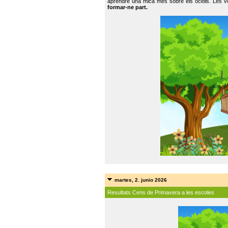
aprendre una mica més sobre els ocells. Les vo
formar-ne part.
martes, 2. junio 2026
Resultats Cens de Primavera a les escoles