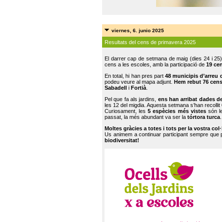
viernes, 6. junio 2025
Resultats del cens de primavera 2025
El darrer cap de setmana de maig (dies 24 i 25)
cens a les escoles, amb la participació de
19 ce
En total, hi han pres part
48 municipis d’arreu 
podeu veure al mapa adjunt.
Hem rebut 76 cen
Sabadell
i
Fortià
.
Pel que fa als jardins,
ens han arribat dades d
les 12 del migdia. Aquesta setmana s’han recollit
Curiosament, les
5 espècies més vistes
són le
passat, la més abundant va ser la
tórtora turca
.
Moltes gràcies a totes i tots per la vostra col
Us animem a continuar participant sempre que
biodiversitat!