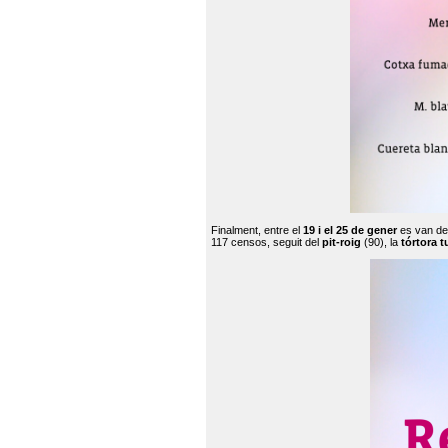
Finalment, entre el
19 i el 25 de gener
es van de
117 censos, seguit del
pit-roig
(90), la
tórtora t