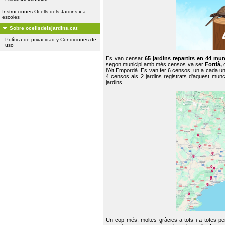
Instrucciones Ocells dels Jardins x a
escoles
Sobre ocellsdelsjardins.cat
-
Política de privacidad y Condiciones de
uso
Es van censar
65 jardins repartits en 44 mun
segon municipi amb més censos va ser
Fortià,
l'Alt Empordà. Es van fer 6 censos, un a cada u
4 censos als 2 jardins registrats d'aquest mun
jardins.
Un cop més, moltes gràcies a tots i a totes pe