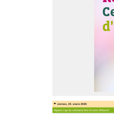
viernes, 23. enero 2026
Aquest cap de setmana fem el cens d'hivern!