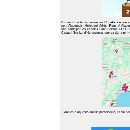
Es van dur a terme censos en
40 patis escolar
ser: Vilademuls, Mollet del Vallès i Reus. A Vilad
van participar les escoles Sant Gervasi i Les P
Casas i l’Institut d’Horticultura, que va dur a te
Gràcies a aquesta àmplia participació, es va pode