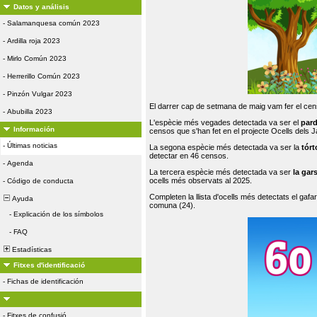
Datos y análisis
-
Salamanquesa común 2023
-
Ardilla roja 2023
-
Mirlo Común 2023
-
Herrerillo Común 2023
-
Pinzón Vulgar 2023
El darrer cap de setmana de maig vam fer el cens
-
Abubilla 2023
L'espècie més vegades detectada va ser el
par
Información
censos que s'han fet en el projecte Ocells dels
-
Últimas noticias
La segona espècie més detectada va ser la
tórt
detectar en 46 censos.
-
Agenda
La tercera espècie més detectada va ser
la gar
ocells més observats al 2025.
-
Código de conducta
Completen la llista d'ocells més detectats el gafar
Ayuda
comuna (24).
-
Explicación de los símbolos
-
FAQ
Estadísticas
Fitxes d'identificació
-
Fichas de identificación
-
Fitxes de confusió