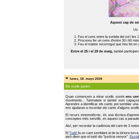
Aquest cap de se
Us 
Feu el cens entre la sortida del sol i les 
Procureu fer un cens d'entre 30 i 60 min
Feu el mateix recorregut que heu fet en 
Entre el 25 i el 29 de maig,
també participe
lunes, 18. mayo 2026
Els ocells parlen
Quan comencem a mirar ocells sovint
ens cen
moviments... Tanmateix si també som capaço
Aprendre a identificar els cants pot semblar una
ens ajudaran a recordar els cants d’alguns ocells
El recurs mnemotècnic, és una tècnica d'aprene
conceptes més senzills, en aquest cas a paraules
Així, per recordar la cadència del cant de 3 note
El
Tudó
fa un cant semblant al de la tórtora tur
això diem que el tudó diu "justícia senyor".
Escolt