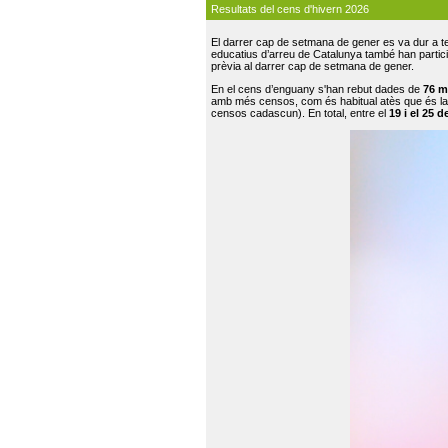
Resultats del cens d'hivern 2026
El darrer cap de setmana de gener es va dur a te
educatius d’arreu de Catalunya també han participat
prèvia al darrer cap de setmana de gener.
En el cens d’enguany s'han rebut dades de
76 m
amb més censos, com és habitual atès que és la
censos cadascun). En total, entre el
19 i el 25 