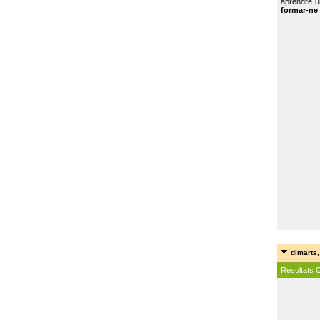
aprendre u
formar-ne 
dimarts,
Resultats 