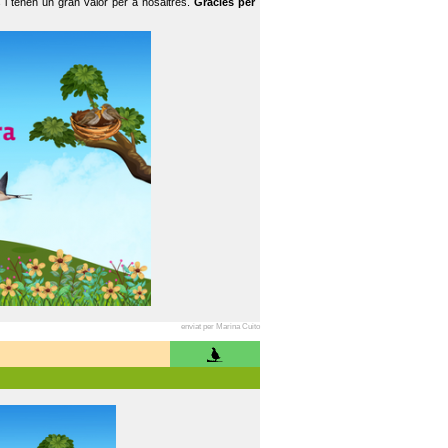
 i tenen un gran valor per a nosaltres.
Gràcies per
enviat per Marina Cuito