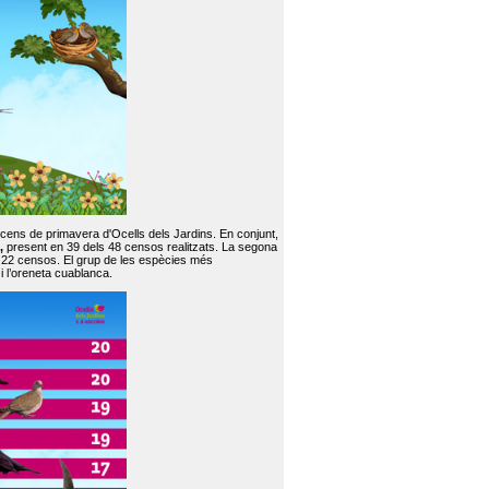
 cens de primavera d'Ocells dels Jardins. En conjunt,
,
present en 39 dels 48 censos realitzats. La segona
en 22 censos. El grup de les espècies més
 i l’oreneta cuablanca.