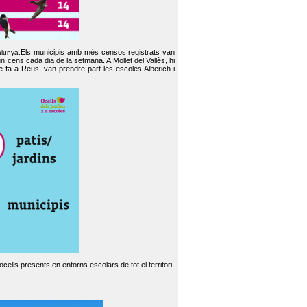
Els municipis amb més censos registrats van
alunya.
un cens cada dia de la setmana. A Mollet del Vallès, hi
e fa a Reus, van prendre part les escoles Alberich i
cells presents en entorns escolars de tot el territori