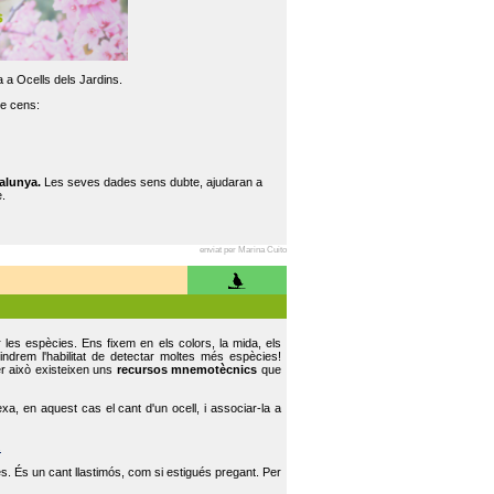
 a Ocells dels Jardins.
re cens:
alunya.
Les seves dades sens dubte, ajudaran a
.
enviat per Marina Cuito
r les espècies. Ens fixem en els colors, la mida, els
indrem l'habilitat de detectar moltes més espècies!
er això existeixen uns
recursos mnemotècnics
que
, en aquest cas el cant d'un ocell, i associar-la a
.
s. És un cant llastimós, com si estigués pregant. Per