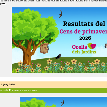
na mica més sobre els ocells. Les vostres observacions i aportacions són imprescindibles
part.
 2. juny 2026
Cens de Primavera a les escoles