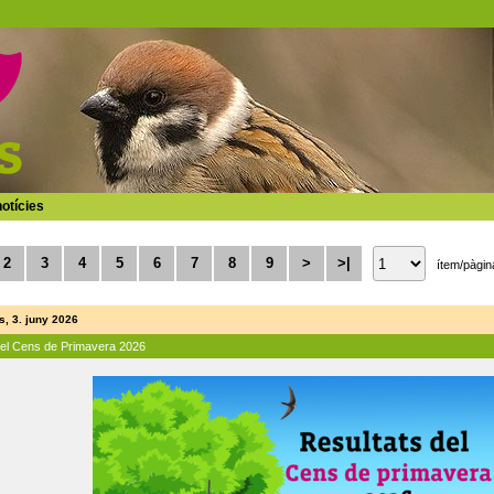
otícies
2
3
4
5
6
7
8
9
>
>|
ítem/pàgin
, 3. juny 2026
del Cens de Primavera 2026