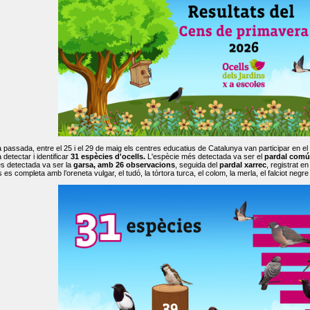
passada, entre el 25 i el 29 de maig els centres educatius de Catalunya van participar en el
 detectar i identificar
31 espècies d'ocells.
L'espècie més detectada va ser el
pardal comú
s detectada va ser la
garsa, amb 26 observacions
, seguida del
pardal xarrec
, registrat 
es completa amb l’oreneta vulgar, el tudó, la tórtora turca, el colom, la merla, el falciot negre