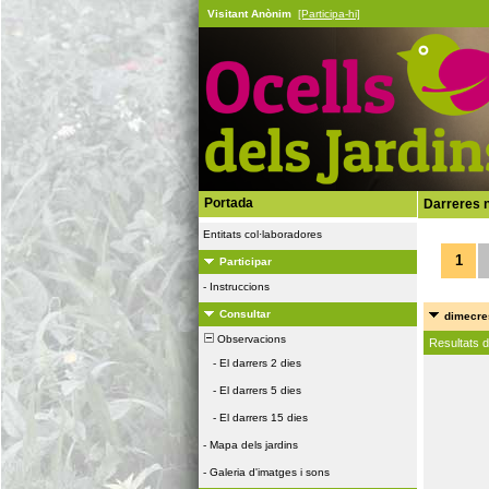
Visitant Anònim
[Participa-hi]
Portada
Darreres n
Entitats col·laboradores
1
Participar
-
Instruccions
Consultar
dimecres
Observacions
Resultats 
-
El darrers 2 dies
-
El darrers 5 dies
-
El darrers 15 dies
-
Mapa dels jardins
-
Galeria d'imatges i sons