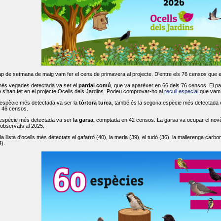
ap de setmana de maig vam fer el cens de primavera al projecte. D'entre els 76 censos que 
més vegades detectada va ser el
pardal comú
, que va aparèxer en 66 dels 76 censos. El par
s'han fet en el projecte Ocells dels Jardins. Podeu comprovar-ho al
recull especial
que vam f
espècie més detectada va ser la
tórtora turca
, també és la segona espècie més detectada en
n 46 censos.
 espècie més detectada va ser
la garsa,
comptada en 42 censos. La garsa va ocupar el novè l
 observats al 2025.
 llista d'ocells més detectats el gafarró (40), la merla (39), el tudó (36), la mallerenga carbone
).