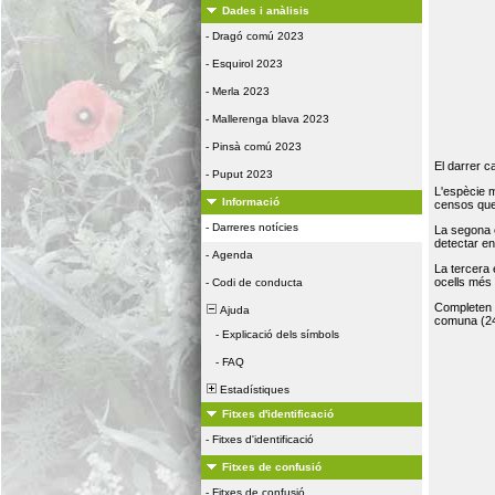
Dades i anàlisis
-
Dragó comú 2023
-
Esquirol 2023
-
Merla 2023
-
Mallerenga blava 2023
-
Pinsà comú 2023
El darrer c
-
Puput 2023
L'espècie 
Informació
censos que 
-
Darreres notícies
La segona 
detectar e
-
Agenda
La tercera
ocells més
-
Codi de conducta
Completen la
Ajuda
comuna (24
-
Explicació dels símbols
-
FAQ
Estadístiques
Fitxes d'identificació
-
Fitxes d'identificació
Fitxes de confusió
-
Fitxes de confusió