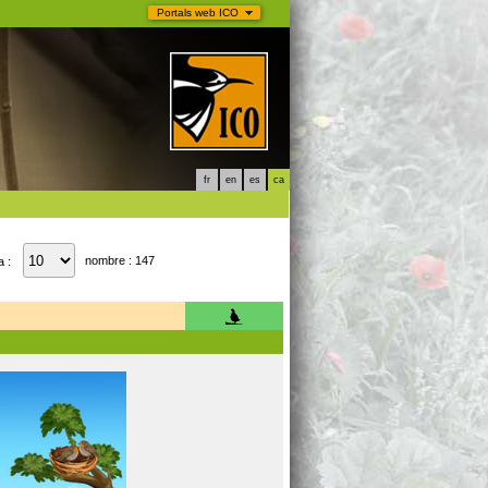
Portals web ICO
fr
en
es
ca
nombre : 147
a :