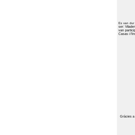
Es van dur
ser: Vilade
van partici
Casas i l’I
Gràcies a 