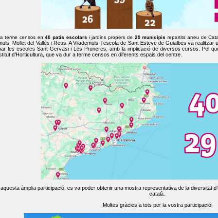
 a terme censos en
40 patis escolars
i jardins propers de
29 municipis
repartits arreu de Cat
muls, Mollet del Vallès i Reus. A Vilademuls, l’escola de Sant Esteve de Guialbes va realitzar 
par les escoles Sant Gervasi i Les Pruneres, amb la implicació de diversos cursos. Pel qu
nstitut d’Horticultura, que va dur a terme censos en diferents espais del centre.
aquesta àmplia participació, es va poder obtenir una mostra representativa de la diversitat d’o
català.
Moltes gràcies a tots per la vostra participació!