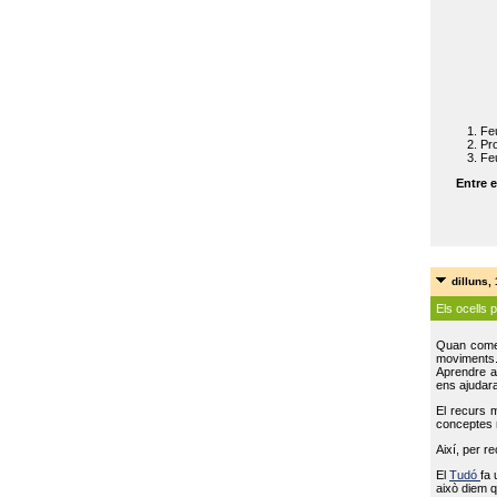
Feu
Pro
Feu
Entre e
dilluns,
Els ocells 
Quan come
moviments
Aprendre a 
ens ajudara
El recurs 
conceptes m
Així, per r
El
Tudó
fa 
això diem q