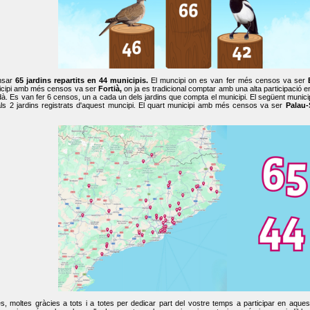
nsar
65 jardins repartits en 44 municipis.
El muncipi on es van fer més censos va ser
cipi amb més censos va ser
Fortià,
on ja es tradicional comptar amb una alta participació 
dà. Es van fer 6 censos, un a cada un dels jardins que compta el municipi. El següent mun
ls 2 jardins registrats d'aquest muncipi. El quart municipi amb més censos va ser
Palau-
, moltes gràcies a tots i a totes per dedicar part del vostre temps a participar en aque