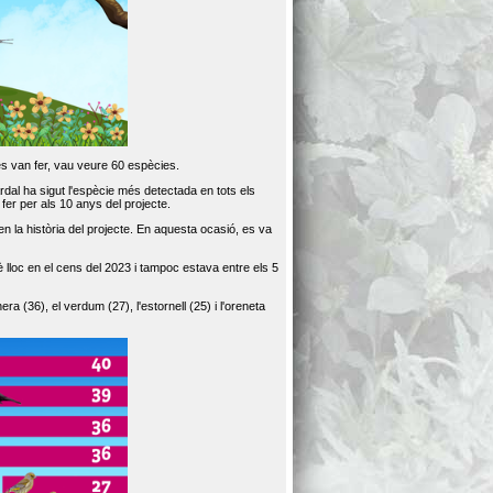
es van fer, vau veure 60 espècies.
dal ha sigut l'espècie més detectada en tots els
er per als 10 anys del projecte.
 la història del projecte. En aquesta ocasió, es va
loc en el cens del 2023 i tampoc estava entre els 5
ra (36), el verdum (27), l'estornell (25) i l'oreneta