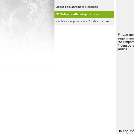
Ocells dels Jardins x a escoles
Sobre ocellsdelsjardins.cat
-
Política de privacitat i Condicions d'ús
Es van ce
segon muni
l'Alt Empor
4 censos a
jardins.
Un cop més