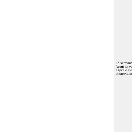
La setmana 
l'alumnat va
espècie mé
observades 