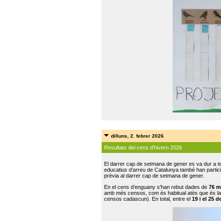
dilluns, 2. febrer 2026
Resultats del cens d'hivern 2026
El darrer cap de setmana de gener es va dur a te
educatius d’arreu de Catalunya també han participat
prèvia al darrer cap de setmana de gener.
En el cens d’enguany s'han rebut dades de
76 m
amb més censos, com és habitual atès que és la
censos cadascun). En total, entre el
19 i el 25 