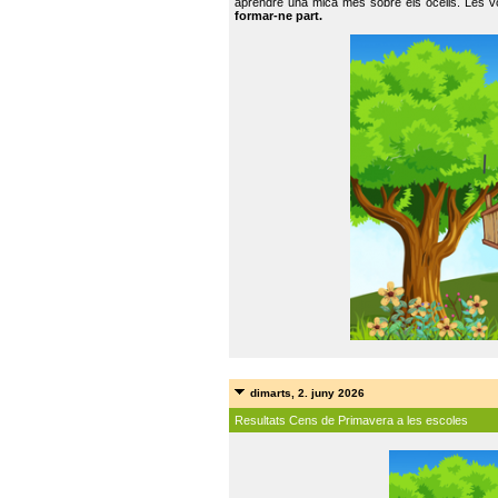
aprendre una mica més sobre els ocells. Les vo
formar-ne part.
dimarts, 2. juny 2026
Resultats Cens de Primavera a les escoles