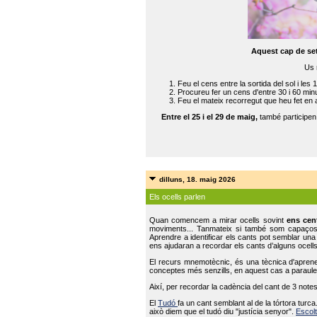
Aquest cap de se
Us 
Feu el cens entre la sortida del sol i les 
Procureu fer un cens d'entre 30 i 60 min
Feu el mateix recorregut que heu fet en 
Entre el 25 i el 29 de maig,
també participe
dilluns, 18. maig 2026
Els ocells parlen
Quan comencem a mirar ocells sovint
ens cen
moviments... Tanmateix si també som capaço
Aprendre a identificar els cants pot semblar una
ens ajudaran a recordar els cants d’alguns ocells
El recurs mnemotècnic, és una tècnica d'aprene
conceptes més senzills, en aquest cas a paraules
Així, per recordar la cadència del cant de 3 note
El
Tudó
fa un cant semblant al de la tórtora tur
això diem que el tudó diu "justícia senyor".
Escolt