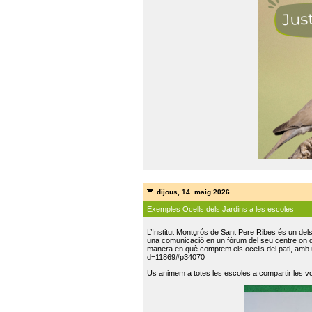
dijous, 14. maig 2026
Exemples Ocells dels Jardins a les escoles
L’Institut Montgrós de Sant Pere Ribes és un del
una comunicació en un fòrum del seu centre on do
manera en què comptem els ocells del pati, amb 
d=11869#p34070
Us animem a totes les escoles a compartir les vo