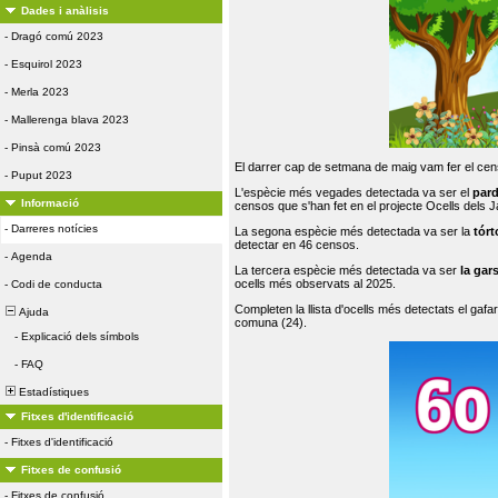
Dades i anàlisis
-
Dragó comú 2023
-
Esquirol 2023
-
Merla 2023
-
Mallerenga blava 2023
-
Pinsà comú 2023
El darrer cap de setmana de maig vam fer el cens
-
Puput 2023
L'espècie més vegades detectada va ser el
par
Informació
censos que s'han fet en el projecte Ocells dels
-
Darreres notícies
La segona espècie més detectada va ser la
tórt
detectar en 46 censos.
-
Agenda
La tercera espècie més detectada va ser
la gar
ocells més observats al 2025.
-
Codi de conducta
Completen la llista d'ocells més detectats el gafar
Ajuda
comuna (24).
-
Explicació dels símbols
-
FAQ
Estadístiques
Fitxes d'identificació
-
Fitxes d'identificació
Fitxes de confusió
-
Fitxes de confusió