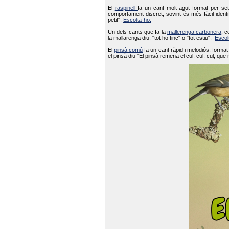
El
raspinell
fa un cant molt agut format per set
comportament discret, sovint és més fàcil ident
petit".
Escolta-ho.
Un dels cants que fa la
mallerenga carbonera
, c
la mallarenga diu: "tot ho tinc" o "tot estiu".
Escol
El
pinsà comú
fa un cant ràpid i melodiós, forma
el pinsà diu "El pinsà remena el cul, cul, cul, que 