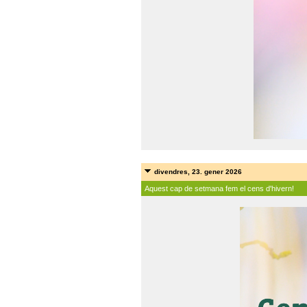
divendres, 23. gener 2026
Aquest cap de setmana fem el cens d'hivern!