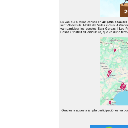
Es van dur a terme censos en
40 patis escolar
ser: Vilademuls, Mollet del Vallès i Reus. A Vilad
van participar les escoles Sant Gervasi i Les P
Casas i l’Institut d’Horticultura, que va dur a te
Gràcies a aquesta àmplia participació, es va pode