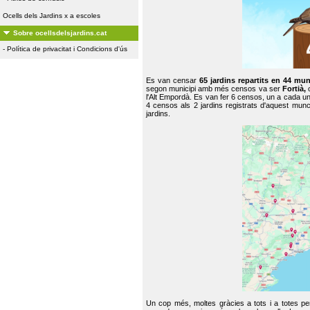
Ocells dels Jardins x a escoles
Sobre ocellsdelsjardins.cat
-
Política de privacitat i Condicions d'ús
Es van censar
65 jardins repartits en 44 mun
segon municipi amb més censos va ser
Fortià,
l'Alt Empordà. Es van fer 6 censos, un a cada u
4 censos als 2 jardins registrats d'aquest mun
jardins.
Un cop més, moltes gràcies a tots i a totes pe