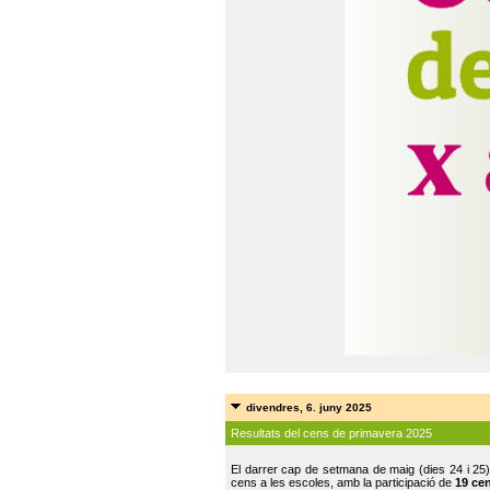
divendres, 6. juny 2025
Resultats del cens de primavera 2025
El darrer cap de setmana de maig (dies 24 i 25)
cens a les escoles, amb la participació de
19 ce