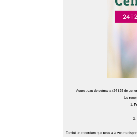
Aquest cap de setmana (24 i 25 de gener) 
Us recor
1. F
3.
També us recordem que teniu a la vostra disposi