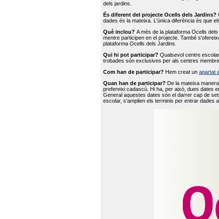
dels jardins.
És diferent del projecte Ocells dels Jardins?
O
dades és la mateixa. L'única diferència és que e
Què inclou?
A més de la plataforma Ocells dels 
mentre participen en el projecte. També s'ofereix
plataforma Ocells dels Jardins.
Qui hi pot participar?
Qualsevol centre escolar 
trobades són exclusives per als centres membre
Com han de participar?
Hem creat un
apartat 
Quan han de participar?
De la mateixa manera 
prefereixi cadascú. Hi ha, per això, dues dates e
General aquestes dates són el darrer cap de setm
escolar, s'amplien els terminis per entrar dades