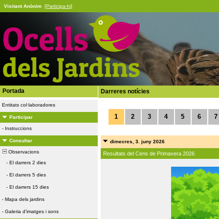
Visitant Anònim
[Participa-hi]
Portada
Darreres notícies
Entitats col·laboradores
1
2
3
4
5
6
7
Participar
-
Instruccions
Consultar
dimecres, 3. juny 2026
Observacions
Resultats del Cens de Primavera 2026
-
El darrers 2 dies
-
El darrers 5 dies
-
El darrers 15 dies
-
Mapa dels jardins
-
Galeria d'imatges i sons