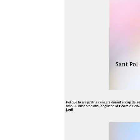
Pel que fa als jardins censats durant el cap de 
amb 25 observacions, seguit de
la Pedra
a Bellv
jardí
.