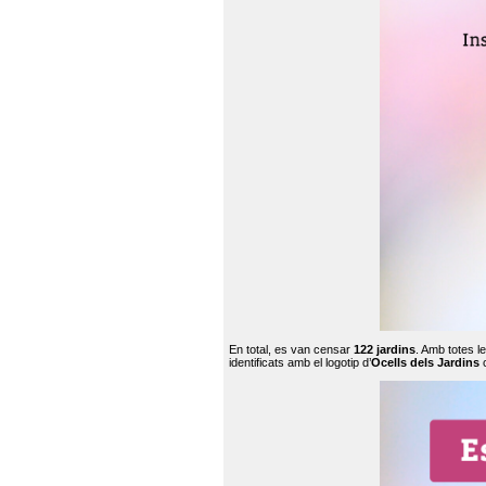
En total, es van censar
122 jardins
. Amb totes l
identificats amb el logotip d’
Ocells dels Jardins
c