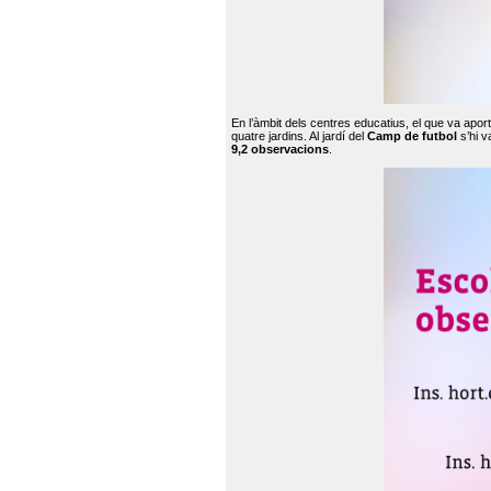
En l’àmbit dels centres educatius, el que va apor
quatre jardins. Al jardí del
Camp de futbol
s’hi v
9,2 observacions
.