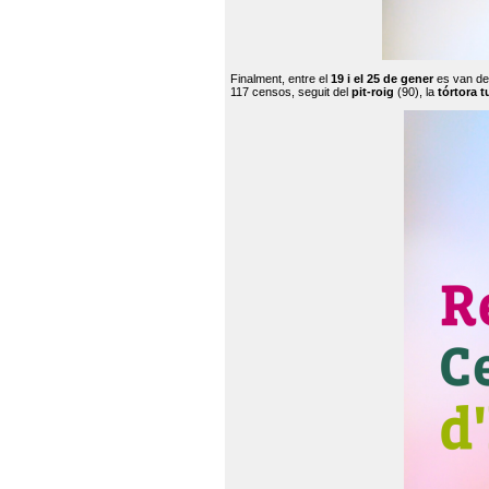
Finalment, entre el
19 i el 25 de gener
es van de
117 censos, seguit del
pit-roig
(90), la
tórtora t