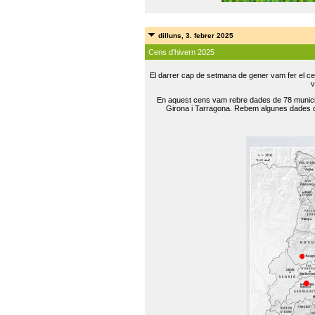
dilluns, 3. febrer 2025
Cens d'hivern 2025
El darrer cap de setmana de gener vam fer el ce
v
En aquest cens vam rebre dades de 78 municip
Girona i Tarragona. Rebem algunes dades de 