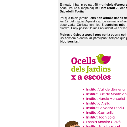
En total, hi han pres part
48 municipis d’arreu 
podeu veure al mapa adjunt.
Hem rebut 76 cen
Sabadell
i
Fortià
.
Pel que fa als jardins,
ens han arribat dades d
les 12 del migdia. Aquest cap de setmana s’han
observada. Curiosament, les
5 espècies més 
d’ordre. L’any passat, la més abundant va ser la
Moltes gràcies a totes i tots per la vostra col
Us animem a continuar participant sempre que
biodiversitat!