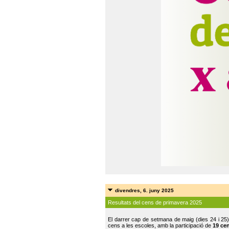
divendres, 6. juny 2025
Resultats del cens de primavera 2025
El darrer cap de setmana de maig (dies 24 i 25)
cens a les escoles, amb la participació de
19 ce