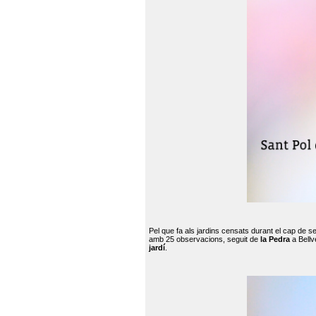
Pel que fa als jardins censats durant el cap de 
amb 25 observacions, seguit de
la Pedra
a Bellv
jardí
.