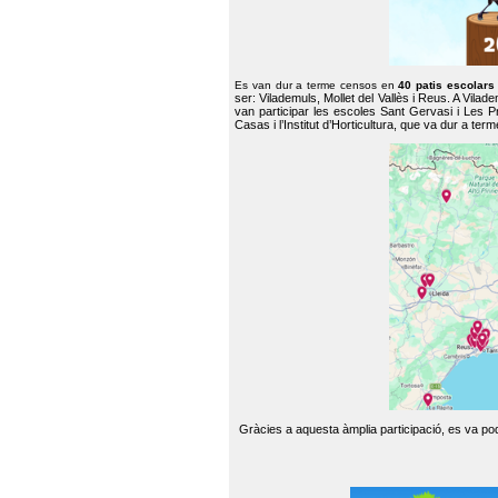
Es van dur a terme censos en
40 patis escolar
ser: Vilademuls, Mollet del Vallès i Reus. A Vilad
van participar les escoles Sant Gervasi i Les P
Casas i l’Institut d’Horticultura, que va dur a te
Gràcies a aquesta àmplia participació, es va pode