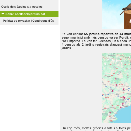
Ocells dels Jardins x a escoles
Sobre ocellsdelsjardins.cat
-
Política de privacitat i Condicions d'ús
Es van censar
65 jardins repartits en 44 mun
segon municipi amb més censos va ser
Fortià,
l'Alt Empordà. Es van fer 6 censos, un a cada u
4 censos als 2 jardins registrats d'aquest mun
jardins.
Un cop més, moltes gràcies a tots i a totes pe