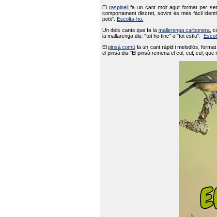
El
raspinell
fa un cant molt agut format per set
comportament discret, sovint és més fàcil ident
petit".
Escolta-ho.
Un dels cants que fa la
mallerenga carbonera
, c
la mallarenga diu: "tot ho tinc" o "tot estiu".
Escol
El
pinsà comú
fa un cant ràpid i melodiós, forma
el pinsà diu "El pinsà remena el cul, cul, cul, que 