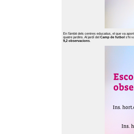
En l’àmbit dels centres educatius, el que va apor
quatre jardins. Al jardí del
Camp de futbol
s’hi v
9,2 observacions
.