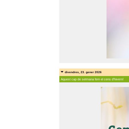
divendres, 23. gener 2026
Aquest cap de setmana fem el cens d'hivern!