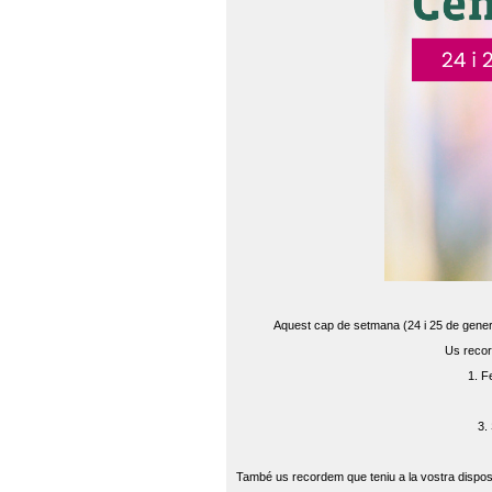
Aquest cap de setmana (24 i 25 de gener) 
Us recor
1. F
3.
També us recordem que teniu a la vostra disposi