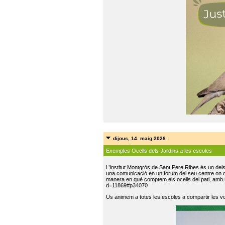
dijous, 14. maig 2026
Exemples Ocells dels Jardins a les escoles
L’Institut Montgrós de Sant Pere Ribes és un del
una comunicació en un fòrum del seu centre on do
manera en què comptem els ocells del pati, amb 
d=11869#p34070
Us animem a totes les escoles a compartir les vo