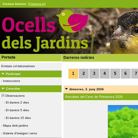
Visitant Anònim
[Participa-hi]
Portada
Darreres notícies
Entitats col·laboradores
1
2
3
4
5
6
7
Participar
-
Instruccions
Consultar
dimecres, 3. juny 2026
Observacions
Resultats del Cens de Primavera 2026
-
El darrers 2 dies
-
El darrers 5 dies
-
El darrers 15 dies
-
Mapa dels jardins
-
Galeria d'imatges i sons