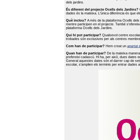
dels jardins.
És diferent del projecte Ocells dels Jardins?
O
dades és la mateixa. L'única diferència és que e
Què inclou?
A més de la plataforma Ocells dels 
mentre participen en el projecte. També s'ofereix
plataforma Ocells dels Jardins.
Qui hi pot participar?
Qualsevol centre escolar 
trobades són exclusives per als centres membre
Com han de participar?
Hem creat un
apartat 
Quan han de participar?
De la mateixa manera 
prefereixi cadascú. Hi ha, per això, dues dates e
General aquestes dates són el darrer cap de setm
escolar, s'amplien els terminis per entrar dades