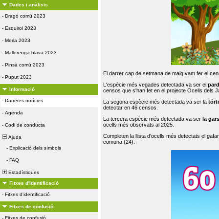
Dades i anàlisis
-
Dragó comú 2023
-
Esquirol 2023
-
Merla 2023
-
Mallerenga blava 2023
-
Pinsà comú 2023
El darrer cap de setmana de maig vam fer el cens
-
Puput 2023
L'espècie més vegades detectada va ser el
par
Informació
censos que s'han fet en el projecte Ocells dels
-
Darreres notícies
La segona espècie més detectada va ser la
tórt
detectar en 46 censos.
-
Agenda
La tercera espècie més detectada va ser
la gar
ocells més observats al 2025.
-
Codi de conducta
Completen la llista d'ocells més detectats el gafar
Ajuda
comuna (24).
-
Explicació dels símbols
-
FAQ
Estadístiques
Fitxes d'identificació
-
Fitxes d'identificació
Fitxes de confusió
-
Fitxes de confusió