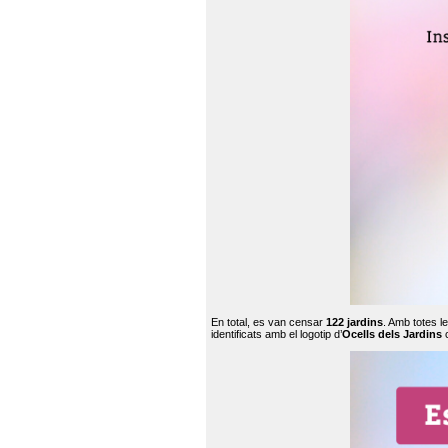
En total, es van censar
122 jardins
. Amb totes l
identificats amb el logotip d’
Ocells dels Jardins
c