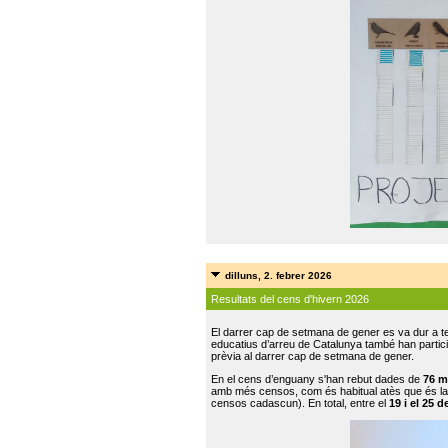
dilluns, 2. febrer 2026
Resultats del cens d'hivern 2026
El darrer cap de setmana de gener es va dur a te
educatius d’arreu de Catalunya també han participat
prèvia al darrer cap de setmana de gener.
En el cens d’enguany s'han rebut dades de
76 m
amb més censos, com és habitual atès que és la
censos cadascun). En total, entre el
19 i el 25 