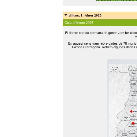
dilluns, 3. febrer 2025
Cens d'hivern 2025
El darrer cap de setmana de gener vam fer el ce
v
En aquest cens vam rebre dades de 78 municip
Girona i Tarragona. Rebem algunes dades de 