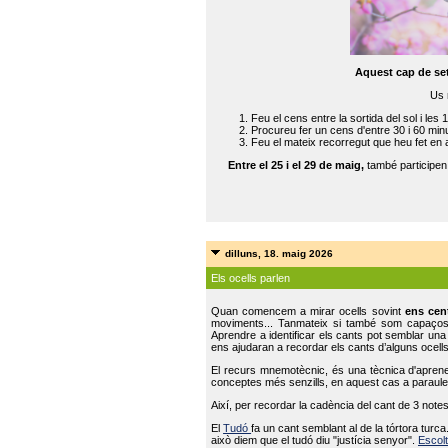
Aquest cap de se
Us 
Feu el cens entre la sortida del sol i les 
Procureu fer un cens d'entre 30 i 60 min
Feu el mateix recorregut que heu fet en 
Entre el 25 i el 29 de maig,
també participe
dilluns, 18. maig 2026
Els ocells parlen
Quan comencem a mirar ocells sovint
ens cen
moviments... Tanmateix si també som capaço
Aprendre a identificar els cants pot semblar una
ens ajudaran a recordar els cants d’alguns ocells
El recurs mnemotècnic, és una tècnica d'aprene
conceptes més senzills, en aquest cas a paraules
Així, per recordar la cadència del cant de 3 note
El
Tudó
fa un cant semblant al de la tórtora tur
això diem que el tudó diu "justícia senyor".
Escolt