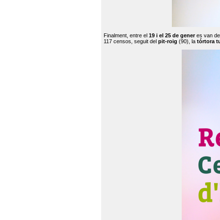
Finalment, entre el
19 i el 25 de gener
es van de
117 censos, seguit del
pit-roig
(90), la
tórtora t