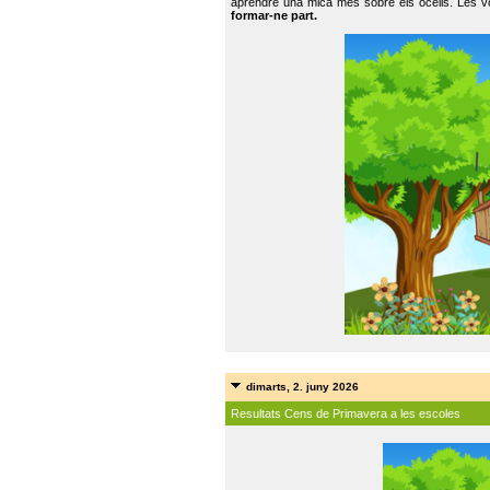
aprendre una mica més sobre els ocells. Les vo
formar-ne part.
dimarts, 2. juny 2026
Resultats Cens de Primavera a les escoles