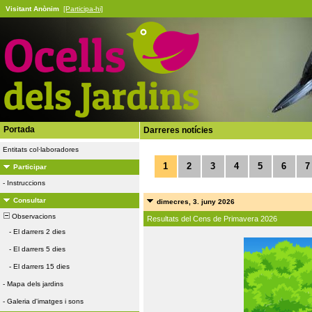
Visitant Anònim
[Participa-hi]
Portada
Darreres notícies
Entitats col·laboradores
1
2
3
4
5
6
7
Participar
-
Instruccions
Consultar
dimecres, 3. juny 2026
Observacions
Resultats del Cens de Primavera 2026
-
El darrers 2 dies
-
El darrers 5 dies
-
El darrers 15 dies
-
Mapa dels jardins
-
Galeria d'imatges i sons