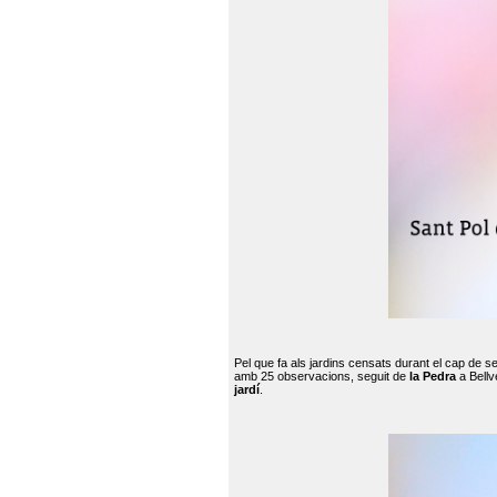
Pel que fa als jardins censats durant el cap de 
amb 25 observacions, seguit de
la Pedra
a Bellv
jardí
.