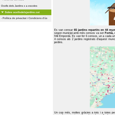
Ocells dels Jardins x a escoles
Sobre ocellsdelsjardins.cat
-
Política de privacitat i Condicions d'ús
Es van censar
65 jardins repartits en 44 mun
segon municipi amb més censos va ser
Fortià,
l'Alt Empordà. Es van fer 6 censos, un a cada u
4 censos als 2 jardins registrats d'aquest mun
jardins.
Un cop més, moltes gràcies a tots i a totes pe