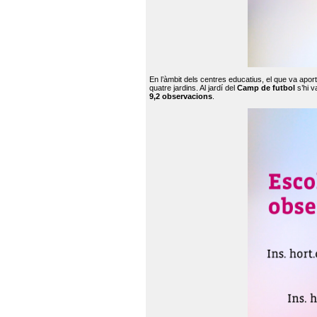
En l’àmbit dels centres educatius, el que va apor
quatre jardins. Al jardí del
Camp de futbol
s’hi v
9,2 observacions
.