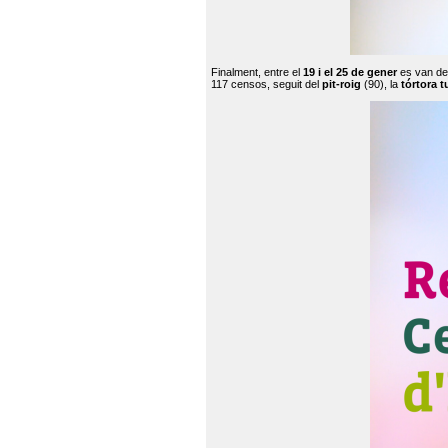
Finalment, entre el
19 i el 25 de gener
es van de
117 censos, seguit del
pit-roig
(90), la
tórtora t