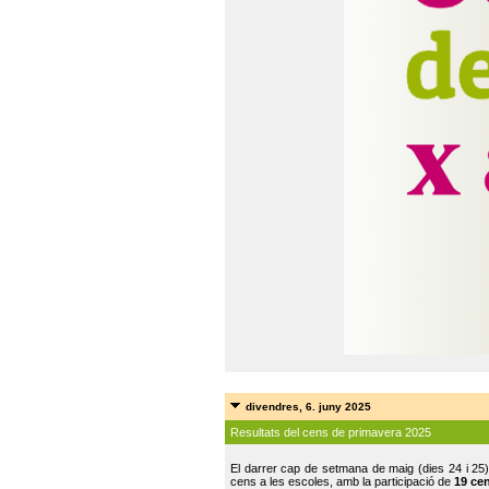
divendres, 6. juny 2025
Resultats del cens de primavera 2025
El darrer cap de setmana de maig (dies 24 i 25)
cens a les escoles, amb la participació de
19 ce