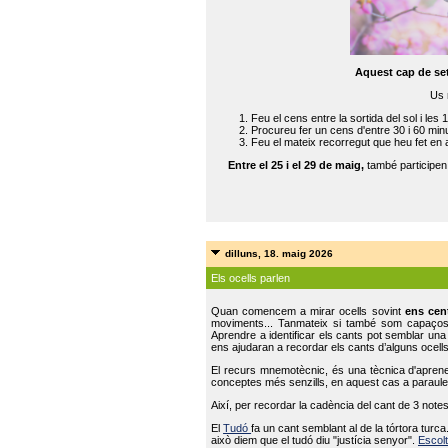
Aquest cap de se
Us 
Feu el cens entre la sortida del sol i les 
Procureu fer un cens d'entre 30 i 60 min
Feu el mateix recorregut que heu fet en 
Entre el 25 i el 29 de maig,
també participe
dilluns, 18. maig 2026
Els ocells parlen
Quan comencem a mirar ocells sovint
ens cen
moviments... Tanmateix si també som capaço
Aprendre a identificar els cants pot semblar una
ens ajudaran a recordar els cants d’alguns ocells
El recurs mnemotècnic, és una tècnica d'aprene
conceptes més senzills, en aquest cas a paraules
Així, per recordar la cadència del cant de 3 note
El
Tudó
fa un cant semblant al de la tórtora tur
això diem que el tudó diu "justícia senyor".
Escolt