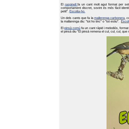
El
raspinell
fa un cant molt agut format per set
comportament discret, sovint és més fàcil ident
petit".
Escolta-ho.
Un dels cants que fa la
mallerenga carbonera
, c
la mallarenga diu: "tot ho tinc" o "tot estiu".
Escol
El
pinsà comú
fa un cant ràpid i melodiós, forma
el pinsà diu "El pinsà remena el cul, cul, cul, que 