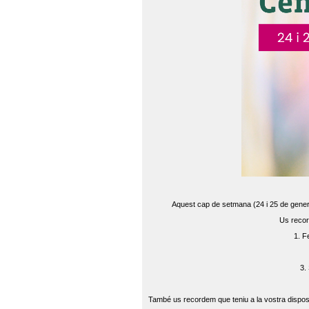
Aquest cap de setmana (24 i 25 de gener) 
Us recor
1. F
3.
També us recordem que teniu a la vostra disposi