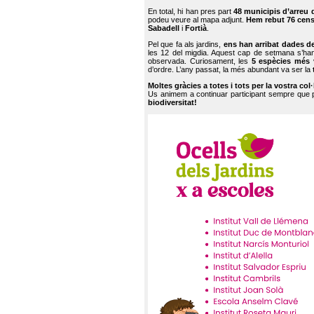
En total, hi han pres part
48 municipis d’arreu 
podeu veure al mapa adjunt.
Hem rebut 76 cen
Sabadell
i
Fortià
.
Pel que fa als jardins,
ens han arribat dades d
les 12 del migdia. Aquest cap de setmana s’han
observada. Curiosament, les
5 espècies més 
d’ordre. L’any passat, la més abundant va ser la
Moltes gràcies a totes i tots per la vostra col
Us animem a continuar participant sempre que
biodiversitat!