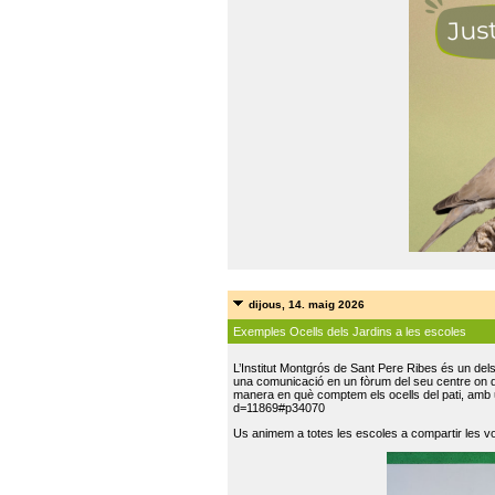
dijous, 14. maig 2026
Exemples Ocells dels Jardins a les escoles
L’Institut Montgrós de Sant Pere Ribes és un del
una comunicació en un fòrum del seu centre on do
manera en què comptem els ocells del pati, amb 
d=11869#p34070
Us animem a totes les escoles a compartir les vo