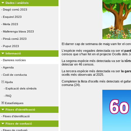
Dades i anàlisis
-
Dragó comú 2023
-
Esquirol 2023
-
Merla 2023
-
Mallerenga blava 2023
-
Pinsà comú 2023
El darrer cap de setmana de maig vam fer el cens
-
Puput 2023
L'espècie més vegades detectada va ser el
par
Informació
censos que s'han fet en el projecte Ocells dels
-
Darreres notícies
La segona espècie més detectada va ser la
tórt
detectar en 46 censos.
-
Agenda
La tercera espècie més detectada va ser
la gar
ocells més observats al 2025.
-
Codi de conducta
Completen la llista d'ocells més detectats el gafar
Ajuda
comuna (24).
-
Explicació dels símbols
-
FAQ
Estadístiques
Fitxes d'identificació
-
Fitxes d'identificació
Fitxes de confusió
-
Fitxes de confusió