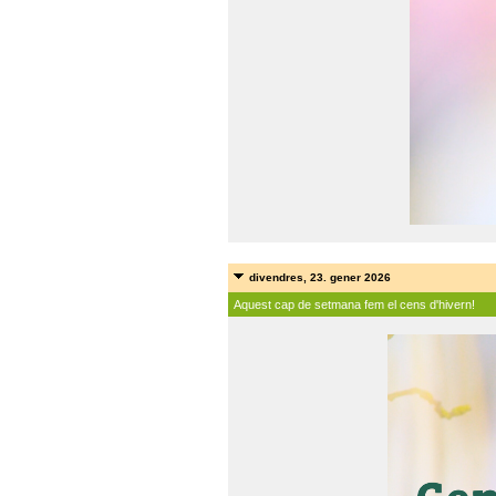
divendres, 23. gener 2026
Aquest cap de setmana fem el cens d'hivern!