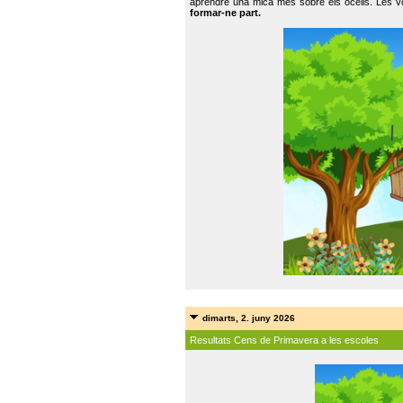
aprendre una mica més sobre els ocells. Les vo
formar-ne part.
dimarts, 2. juny 2026
Resultats Cens de Primavera a les escoles