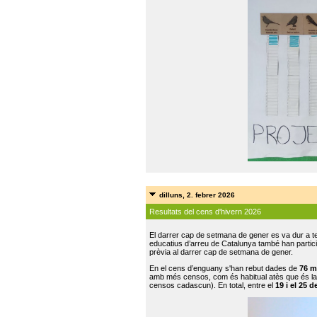
dilluns, 2. febrer 2026
Resultats del cens d'hivern 2026
El darrer cap de setmana de gener es va dur a te
educatius d’arreu de Catalunya també han participat
prèvia al darrer cap de setmana de gener.
En el cens d’enguany s'han rebut dades de
76 m
amb més censos, com és habitual atès que és la
censos cadascun). En total, entre el
19 i el 25 