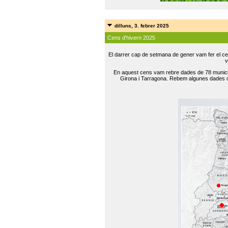
dilluns, 3. febrer 2025
Cens d'hivern 2025
El darrer cap de setmana de gener vam fer el ce
v
En aquest cens vam rebre dades de 78 municip
Girona i Tarragona. Rebem algunes dades de 