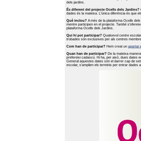
dels jardins.
És diferent del projecte Ocells dels Jardins?
O
dades és la mateixa. L'única diferència és que e
Què inclou?
A més de la plataforma Ocells dels 
mentre participen en el projecte. També s'ofereix
plataforma Ocells dels Jardins.
Qui hi pot participar?
Qualsevol centre escolar 
trobades són exclusives per als centres membre
Com han de participar?
Hem creat un
apartat 
Quan han de participar?
De la mateixa manera 
prefereixi cadascú. Hi ha, per això, dues dates e
General aquestes dates són el darrer cap de setm
escolar, s'amplien els terminis per entrar dades