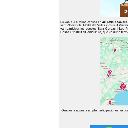
Es van dur a terme censos en
40 patis escolar
ser: Vilademuls, Mollet del Vallès i Reus. A Vilad
van participar les escoles Sant Gervasi i Les P
Casas i l’Institut d’Horticultura, que va dur a te
Gràcies a aquesta àmplia participació, es va pode