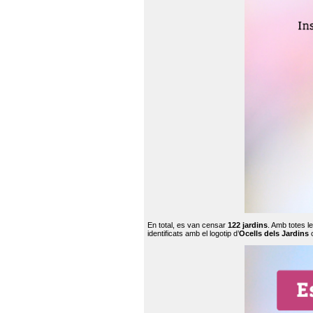
En total, es van censar
122 jardins
. Amb totes l
identificats amb el logotip d’
Ocells dels Jardins
c