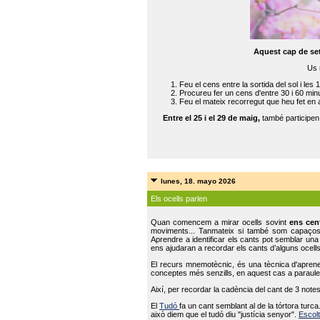
Aquest cap de se
Us 
Feu el cens entre la sortida del sol i les 
Procureu fer un cens d'entre 30 i 60 min
Feu el mateix recorregut que heu fet en 
Entre el 25 i el 29 de maig,
també participe
lunes, 18. mayo 2026
Els ocells parlen
Quan comencem a mirar ocells sovint
ens cen
moviments... Tanmateix si també som capaço
Aprendre a identificar els cants pot semblar una
ens ajudaran a recordar els cants d’alguns ocells
El recurs mnemotècnic, és una tècnica d'aprene
conceptes més senzills, en aquest cas a paraules
Així, per recordar la cadència del cant de 3 note
El
Tudó
fa un cant semblant al de la tórtora tur
això diem que el tudó diu "justícia senyor".
Escolt