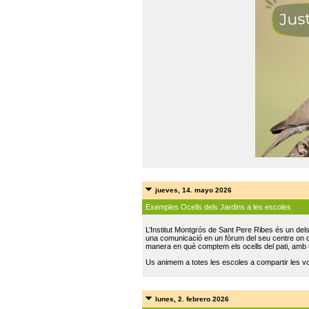
jueves, 14. mayo 2026
Exemples Ocells dels Jardins a les escoles
L’Institut Montgrós de Sant Pere Ribes és un del
una comunicació en un fòrum del seu centre on do
manera en què comptem els ocells del pati, amb 
Us animem a totes les escoles a compartir les vo
lunes, 2. febrero 2026