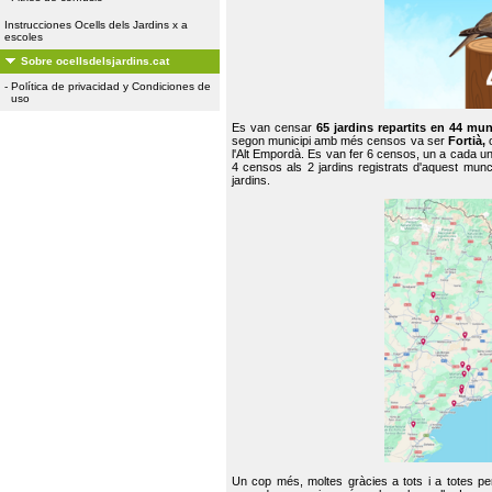
Instrucciones Ocells dels Jardins x a
escoles
Sobre ocellsdelsjardins.cat
-
Política de privacidad y Condiciones de
uso
Es van censar
65 jardins repartits en 44 mun
segon municipi amb més censos va ser
Fortià,
l'Alt Empordà. Es van fer 6 censos, un a cada u
4 censos als 2 jardins registrats d'aquest mun
jardins.
Un cop més, moltes gràcies a tots i a totes pe