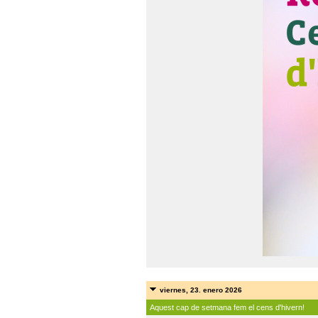
viernes, 23. enero 2026
Aquest cap de setmana fem el cens d'hivern!