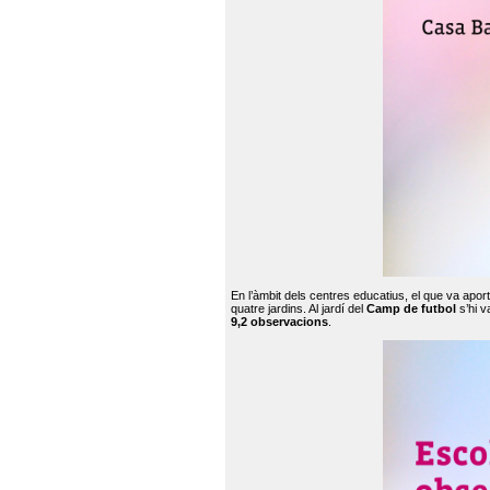
En l’àmbit dels centres educatius, el que va apor
quatre jardins. Al jardí del
Camp de futbol
s’hi v
9,2 observacions
.