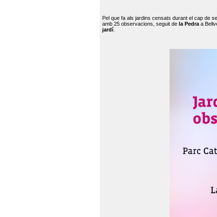
Pel que fa als jardins censats durant el cap de 
amb 25 observacions, seguit de
la Pedra
a Bellv
jardí
.