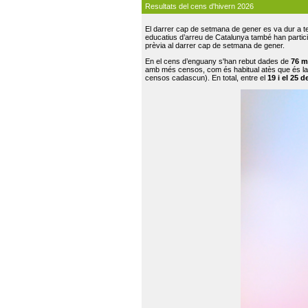
Resultats del cens d'hivern 2026
El darrer cap de setmana de gener es va dur a te
educatius d’arreu de Catalunya també han participat
prèvia al darrer cap de setmana de gener.
En el cens d’enguany s'han rebut dades de
76 m
amb més censos, com és habitual atès que és la
censos cadascun). En total, entre el
19 i el 25 