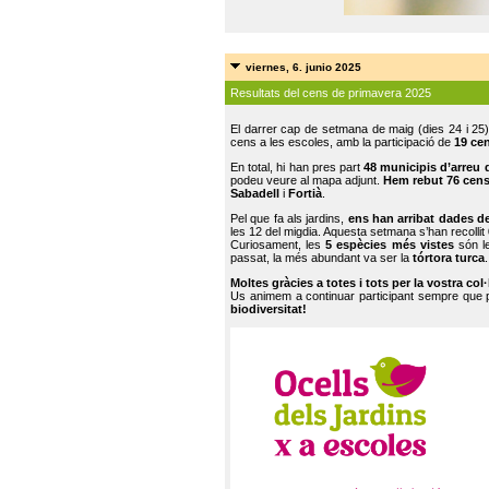
viernes, 6. junio 2025
Resultats del cens de primavera 2025
El darrer cap de setmana de maig (dies 24 i 25)
cens a les escoles, amb la participació de
19 ce
En total, hi han pres part
48 municipis d’arreu 
podeu veure al mapa adjunt.
Hem rebut 76 cen
Sabadell
i
Fortià
.
Pel que fa als jardins,
ens han arribat dades d
les 12 del migdia. Aquesta setmana s’han recollit
Curiosament, les
5 espècies més vistes
són le
passat, la més abundant va ser la
tórtora turca
.
Moltes gràcies a totes i tots per la vostra col
Us animem a continuar participant sempre que
biodiversitat!