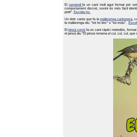
El
raspinell
fa un cant molt agut format per set
comportament discret, sovint és més fàcil ident
petit".
Escolta-ho.
Un dels cants que fa la
mallerenga carbonera
, c
la mallarenga diu: "tot ho tinc" o "tot estiu".
Escol
El
pinsà comú
fa un cant ràpid i melodiós, forma
el pinsà diu "El pinsà remena el cul, cul, cul, que 