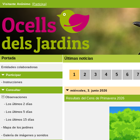
Visitante Anónimo
[Participa]
Portada
Últimas noticias
Entidades colaboradoras
1
2
3
4
5
6
7
Participar
-
Instrucciones
Consultar
miércoles, 3. junio 2026
Observaciones
Resultats del Cens de Primavera 2026
-
Los últimos 2 días
-
Los últimos 5 días
-
Los últimos 15 días
-
Mapa de los jardines
-
Galería de imágenes y sonidos