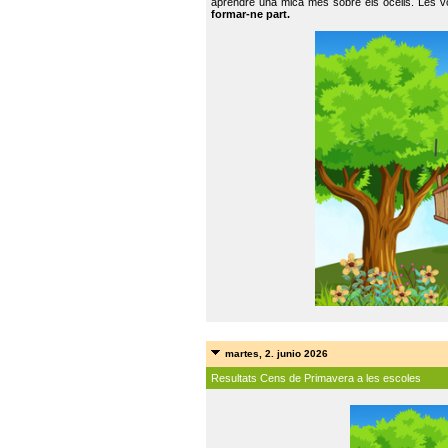
aprendre una mica més sobre els ocells. Les vo
formar-ne part.
martes, 2. junio 2026
Resultats Cens de Primavera a les escoles