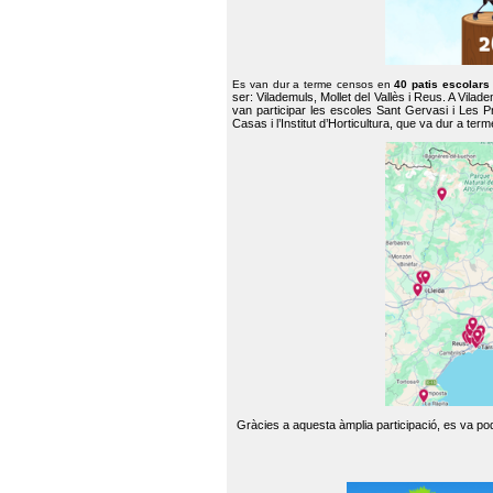
Es van dur a terme censos en
40 patis escolar
ser: Vilademuls, Mollet del Vallès i Reus. A Vilad
van participar les escoles Sant Gervasi i Les P
Casas i l’Institut d’Horticultura, que va dur a te
Gràcies a aquesta àmplia participació, es va pode