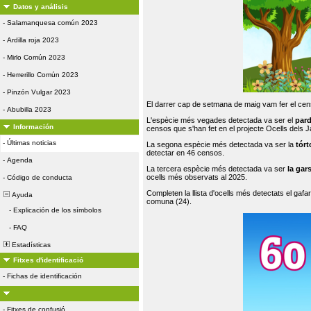
Datos y análisis
-
Salamanquesa común 2023
-
Ardilla roja 2023
-
Mirlo Común 2023
-
Herrerillo Común 2023
-
Pinzón Vulgar 2023
El darrer cap de setmana de maig vam fer el cens
-
Abubilla 2023
L'espècie més vegades detectada va ser el
par
Información
censos que s'han fet en el projecte Ocells dels
-
Últimas noticias
La segona espècie més detectada va ser la
tórt
detectar en 46 censos.
-
Agenda
La tercera espècie més detectada va ser
la gar
ocells més observats al 2025.
-
Código de conducta
Completen la llista d'ocells més detectats el gafar
Ayuda
comuna (24).
-
Explicación de los símbolos
-
FAQ
Estadísticas
Fitxes d'identificació
-
Fichas de identificación
-
Fitxes de confusió