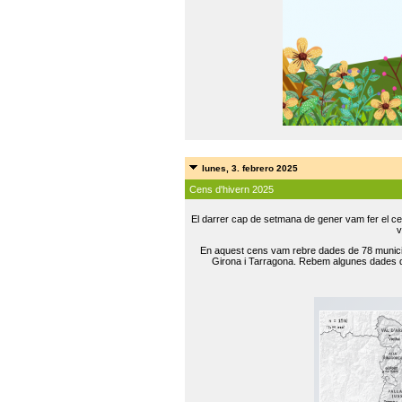
lunes, 3. febrero 2025
Cens d'hivern 2025
El darrer cap de setmana de gener vam fer el ce
v
En aquest cens vam rebre dades de 78 municip
Girona i Tarragona. Rebem algunes dades de 