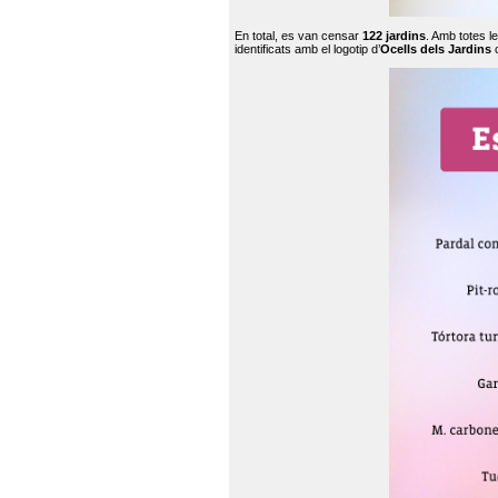
En total, es van censar
122 jardins
. Amb totes l
identificats amb el logotip d’
Ocells dels Jardins
c