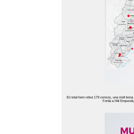
En total hem rebut 179 censos, una molt bona d
Fortià a l'Alt Empord