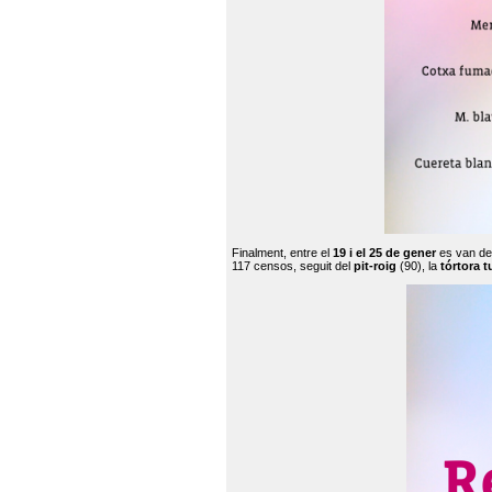
Finalment, entre el
19 i el 25 de gener
es van de
117 censos, seguit del
pit-roig
(90), la
tórtora t