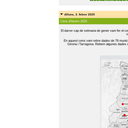
dilluns, 3. febrer 2025
Cens d'hivern 2025
El darrer cap de setmana de gener vam fer el ce
v
En aquest cens vam rebre dades de 78 municip
Girona i Tarragona. Rebem algunes dades de 