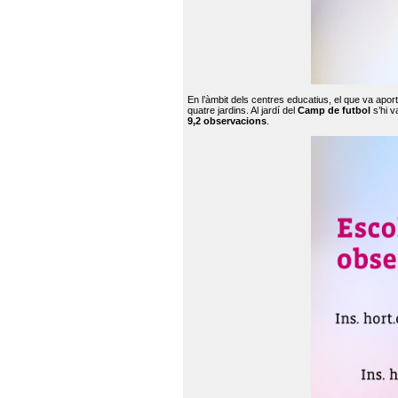
En l’àmbit dels centres educatius, el que va apor
quatre jardins. Al jardí del
Camp de futbol
s’hi v
9,2 observacions
.