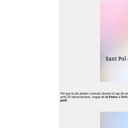
Pel que fa als jardins censats durant el cap de 
amb 25 observacions, seguit de
la Pedra
a Bellv
jardí
.