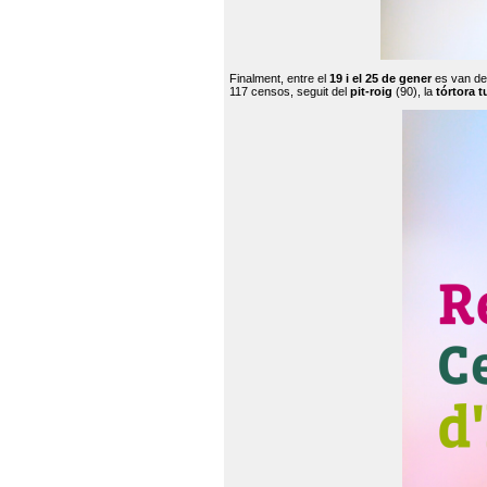
Finalment, entre el
19 i el 25 de gener
es van de
117 censos, seguit del
pit-roig
(90), la
tórtora t