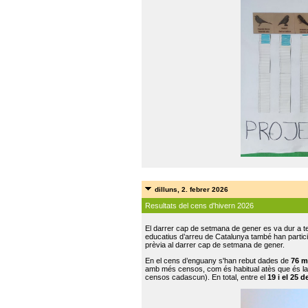
dilluns, 2. febrer 2026
Resultats del cens d'hivern 2026
El darrer cap de setmana de gener es va dur a te
educatius d’arreu de Catalunya també han participat
prèvia al darrer cap de setmana de gener.
En el cens d’enguany s'han rebut dades de
76 m
amb més censos, com és habitual atès que és la
censos cadascun). En total, entre el
19 i el 25 