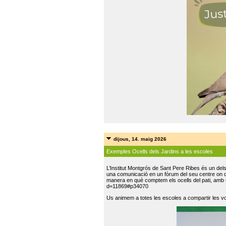
dijous, 14. maig 2026
Exemples Ocells dels Jardins a les escoles
L’Institut Montgrós de Sant Pere Ribes és un del
una comunicació en un fòrum del seu centre on do
manera en què comptem els ocells del pati, amb 
d=11869#p34070
Us animem a totes les escoles a compartir les vo