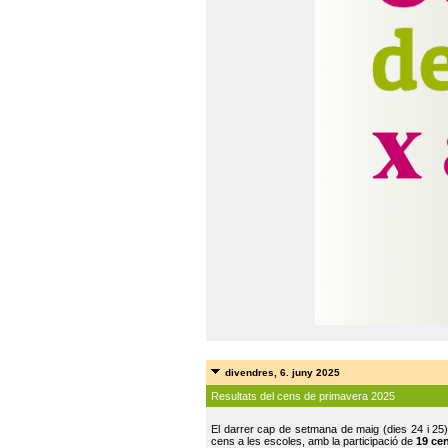
divendres, 6. juny 2025
Resultats del cens de primavera 2025
El darrer cap de setmana de maig (dies 24 i 25)
cens a les escoles, amb la participació de
19 ce