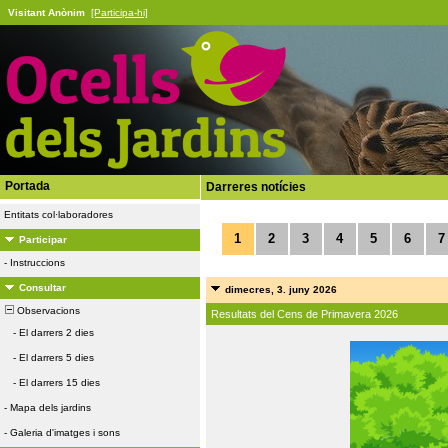
Visitant Anònim
[Participa-hi]
Portada
Darreres notícies
Entitats col·laboradores
1
2
3
4
5
6
7
Participar
-
Instruccions
Consultar
dimecres, 3. juny 2026
Observacions
Resultats del Cens de Primavera 2026
-
El darrers 2 dies
-
El darrers 5 dies
-
El darrers 15 dies
-
Mapa dels jardins
-
Galeria d'imatges i sons