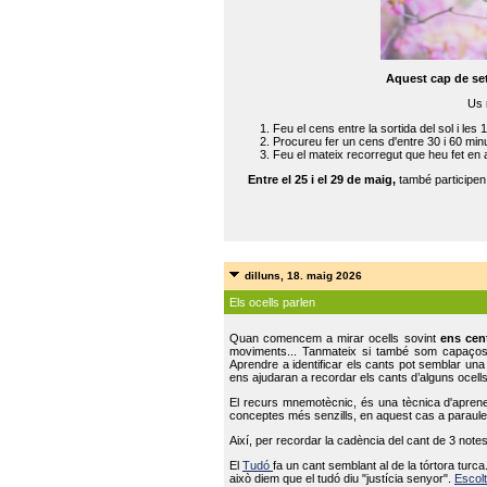
Aquest cap de se
Us 
Feu el cens entre la sortida del sol i les 
Procureu fer un cens d'entre 30 i 60 min
Feu el mateix recorregut que heu fet en 
Entre el 25 i el 29 de maig,
també participe
dilluns, 18. maig 2026
Els ocells parlen
Quan comencem a mirar ocells sovint
ens cen
moviments... Tanmateix si també som capaço
Aprendre a identificar els cants pot semblar una
ens ajudaran a recordar els cants d’alguns ocells
El recurs mnemotècnic, és una tècnica d'aprene
conceptes més senzills, en aquest cas a paraules
Així, per recordar la cadència del cant de 3 note
El
Tudó
fa un cant semblant al de la tórtora tur
això diem que el tudó diu "justícia senyor".
Escolt