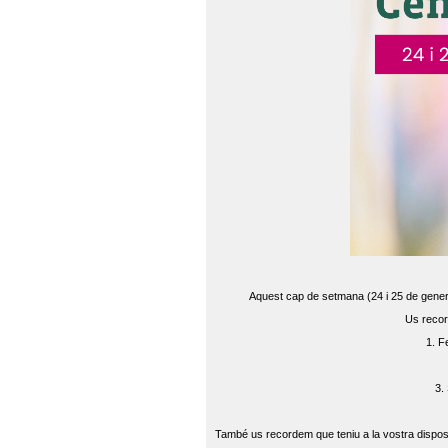
Aquest cap de setmana (24 i 25 de gener) 
Us recor
1. F
3.
També us recordem que teniu a la vostra disposi