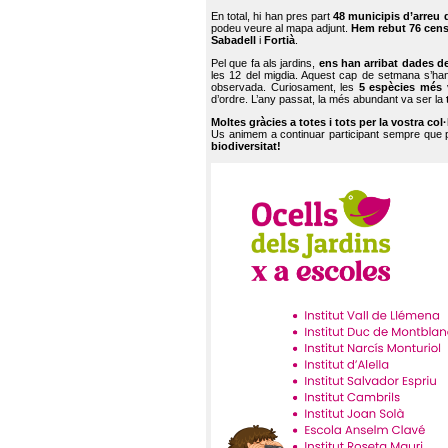
En total, hi han pres part
48 municipis d’arreu 
podeu veure al mapa adjunt.
Hem rebut 76 cen
Sabadell
i
Fortià
.
Pel que fa als jardins,
ens han arribat dades d
les 12 del migdia. Aquest cap de setmana s’han
observada. Curiosament, les
5 espècies més 
d’ordre. L’any passat, la més abundant va ser la
Moltes gràcies a totes i tots per la vostra col
Us animem a continuar participant sempre que
biodiversitat!