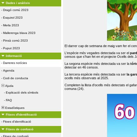
Dades i anàlisis
-
Dragó comú 2023
-
Esquirol 2023
-
Merla 2023
-
Mallerenga blava 2023
-
Pinsà comú 2023
El darrer cap de setmana de maig vam fer el cens
-
Puput 2023
L'espècie més vegades detectada va ser el
par
Informació
censos que s'han fet en el projecte Ocells dels
-
Darreres notícies
La segona espècie més detectada va ser la
tórt
detectar en 46 censos.
-
Agenda
La tercera espècie més detectada va ser
la gar
ocells més observats al 2025.
-
Codi de conducta
Completen la llista d'ocells més detectats el gafar
Ajuda
comuna (24).
-
Explicació dels símbols
-
FAQ
Estadístiques
Fitxes d'identificació
-
Fitxes d'identificació
Fitxes de confusió
-
Fitxes de confusió