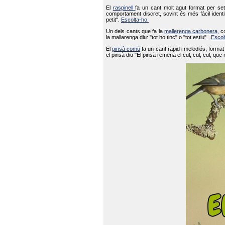
El
raspinell
fa un cant molt agut format per set
comportament discret, sovint és més fàcil ident
petit".
Escolta-ho.
Un dels cants que fa la
mallerenga carbonera
, c
la mallarenga diu: "tot ho tinc" o "tot estiu".
Escol
El
pinsà comú
fa un cant ràpid i melodiós, forma
el pinsà diu "El pinsà remena el cul, cul, cul, que 