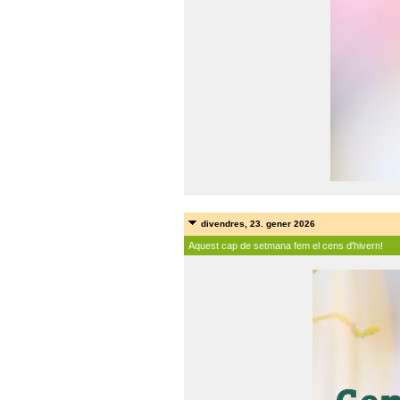
divendres, 23. gener 2026
Aquest cap de setmana fem el cens d'hivern!