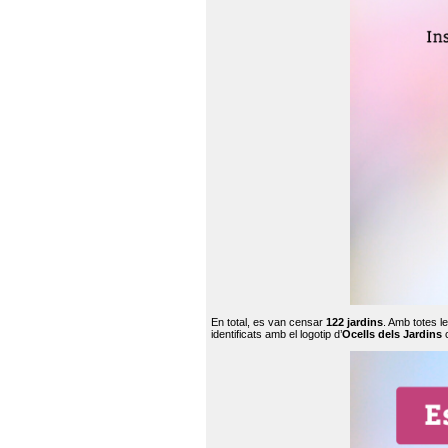
En total, es van censar
122 jardins
. Amb totes l
identificats amb el logotip d’
Ocells dels Jardins
c