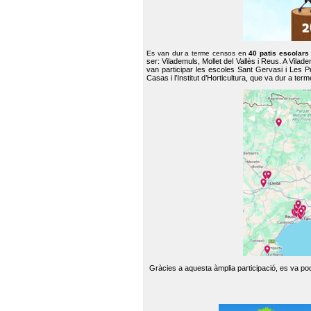
Es van dur a terme censos en
40 patis escolar
ser: Vilademuls, Mollet del Vallès i Reus. A Vilad
van participar les escoles Sant Gervasi i Les P
Casas i l’Institut d’Horticultura, que va dur a te
Gràcies a aquesta àmplia participació, es va pode