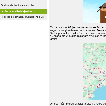
Ocells dels Jardins x a escoles
Sobre ocellsdelsjardins.cat
-
Política de privacitat i Condicions d'ús
Es van censar
65 jardins repartits en 44 mun
segon municipi amb més censos va ser
Fortià,
l'Alt Empordà. Es van fer 6 censos, un a cada u
4 censos als 2 jardins registrats d'aquest mun
jardins.
Un cop més, moltes gràcies a tots i a totes pe