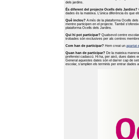
dels jardins.
És diferent del projecte Ocells dels Jardins?
O
dades és la mateixa. L'única diferència és que e
Què inclou?
A més de la plataforma Ocells dels 
mentre participen en el projecte. També s'ofereix
plataforma Ocells dels Jardins.
Qui hi pot participar?
Qualsevol centre escolar 
trobades són exclusives per als centres membre
Com han de participar?
Hem creat un
apartat 
Quan han de participar?
De la mateixa manera 
prefereixi cadascú. Hi ha, per això, dues dates e
General aquestes dates són el darrer cap de setm
escolar, s'amplien els terminis per entrar dades