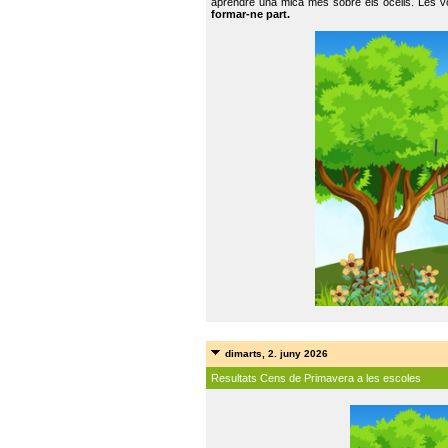
aprendre una mica més sobre els ocells. Les vo
formar-ne part.
dimarts, 2. juny 2026
Resultats Cens de Primavera a les escoles