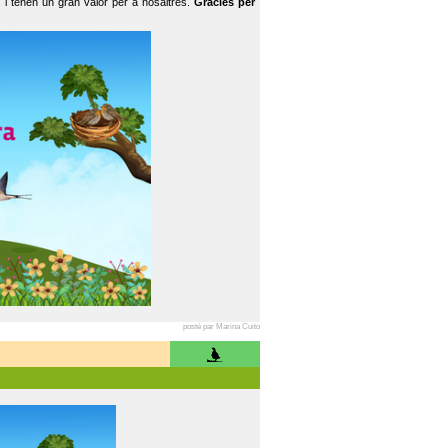
 i tenen un gran valor per a nosaltres.
Gràcies per
posté par Marina Cuito