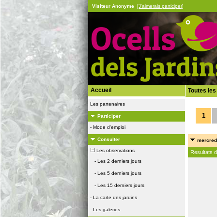
Visiteur Anonyme
[J'aimerais participer]
Accueil
Toutes les
Les partenaires
1
Participer
-
Mode d'emploi
Consulter
mercredi
Les observations
Resultats 
-
Les 2 derniers jours
-
Les 5 derniers jours
-
Les 15 derniers jours
-
La carte des jardins
-
Les galeries