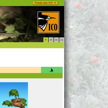
Portals web ICO
fr
en
es
ca