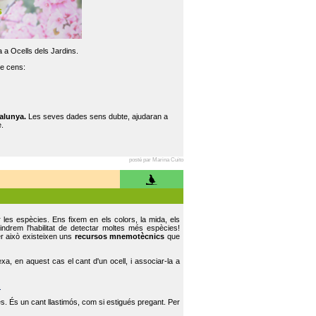
 a Ocells dels Jardins.
re cens:
alunya.
Les seves dades sens dubte, ajudaran a
.
posté par Marina Cuito
r les espècies. Ens fixem en els colors, la mida, els
indrem l'habilitat de detectar moltes més espècies!
er això existeixen uns
recursos mnemotècnics
que
, en aquest cas el cant d'un ocell, i associar-la a
.
s. És un cant llastimós, com si estigués pregant. Per