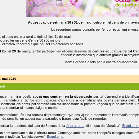
Aquest cap de setmana 30 i 31 de maig,
celebrem el cens de primavera
Us recordem alguns consells per fer correctament el vost
 el cens entre la sortida del sol i les 11 del matí
cureu fer un cens d'entre 30 i 60 minuts
 el mateix recorregut que heu fet en anteriors ocasions.
l 25 i el 29 de maig,
també participen en el cens desenes de
centres educatius de tot Cat
enriquir la informació que obtenim gràcies al projecte
Moltes gràcies a tots per la vostra col·laboració!
8. mai 2026
parlen
ncem a mirar ocells sovint
ens centrem en la observació
per tal d’aprendre a identifica
... Tanmateix si també som capaços d’aprendre a
identificar els ocells pel seu cant,
t
identificar els cants pot semblar una fita inabastable la primera vegada que ho intentem. P
n a recordar els cants d’alguns ocells.
mnemotècnic, és una tècnica d'aprenentatge qye ens ajuda a memoritzar informació complexa
és senzills, en aquest cas a paraules o frases clau fàcils de recordar.
ecordar la cadència del cant de 3 notes de la
tórtura turca
, diem que diu "Justícia".
Escolta-ho
un cant semblant al de la tórtora turca. Comença amb tres notes i després n'afegeix dues mé
ue el tudó diu "justícia senyor".
Escolta-ho.