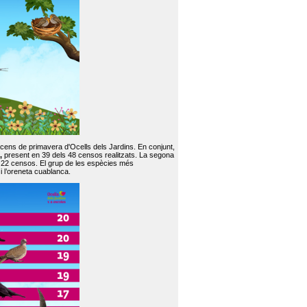
 cens de primavera d'Ocells dels Jardins. En conjunt,
,
present en 39 dels 48 censos realitzats. La segona
en 22 censos. El grup de les espècies més
 i l’oreneta cuablanca.