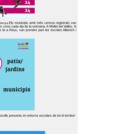
Els municipis amb més censos registrats van
alunya.
un cens cada dia de la setmana. A Mollet del Vallès, hi
e fa a Reus, van prendre part les escoles Alberich i
cells presents en entorns escolars de tot el territori