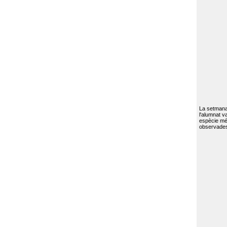
La setmana 
l'alumnat va
espècie mé
observades 