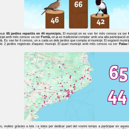
nsar
65 jardins repartits en 44 municipis.
El muncipi on es van fer més censos va ser
cipi amb més censos va ser
Fortià,
on ja es tradicional comptar amb una alta participació 
dà. Es van fer 6 censos, un a cada un dels jardins que compta el municipi. El següent mun
ls 2 jardins registrats d'aquest muncipi. El quart municipi amb més censos va ser
Palau-
, moltes gràcies a tots i a totes per dedicar part del vostre temps a participar en aque