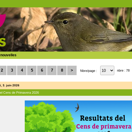
 nouvelles
2
3
4
5
6
7
8
>
nbre : 78
Nbre/page :
, 3. juin 2026
del Cens de Primavera 2026