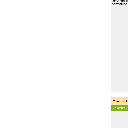
aprendre u
formar-ne 
mardi, 2
Resultats 