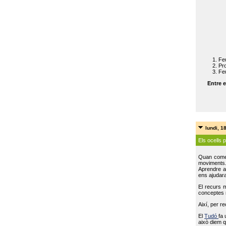
Feu
Pro
Feu
Entre e
lundi, 1
Els ocells 
Quan come
moviments
Aprendre a 
ens ajudara
El recurs 
conceptes m
Així, per r
El
Tudó
fa 
això diem q