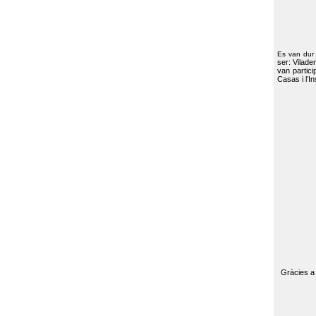
Es van dur
ser: Vilade
van partici
Casas i l’I
Gràcies a 