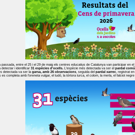
passada, entre el 25 i el 29 de maig els centres educatius de Catalunya van participar en el
 detectar i identificar
31 espècies d'ocells.
L'espècie més detectada va ser el
pardal comú
s detectada va ser la
garsa, amb 26 observacions
, seguida del
pardal xarrec
, registrat 
es completa amb l’oreneta vulgar, el tudó, la tórtora turca, el colom, la merla, el falciot negre