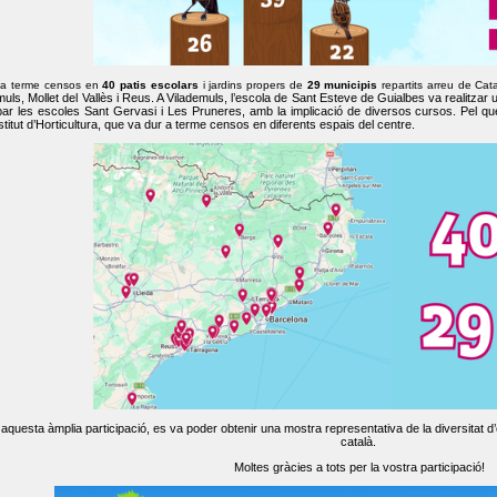
 a terme censos en
40 patis escolars
i jardins propers de
29 municipis
repartits arreu de Cat
muls, Mollet del Vallès i Reus. A Vilademuls, l’escola de Sant Esteve de Guialbes va realitzar 
par les escoles Sant Gervasi i Les Pruneres, amb la implicació de diversos cursos. Pel qu
nstitut d’Horticultura, que va dur a terme censos en diferents espais del centre.
aquesta àmplia participació, es va poder obtenir una mostra representativa de la diversitat d’o
català.
Moltes gràcies a tots per la vostra participació!