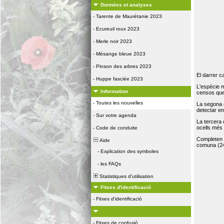
Données et analyses
-
Tarente de Maurétanie 2023
-
Ecureuil roux 2023
-
Merle noir 2023
-
Mésange bleue 2023
-
Pinson des arbres 2023
El darrer c
-
Huppe fasciée 2023
L'espècie 
Information
censos que 
-
Toutes les nouvelles
La segona 
detectar e
-
Sur votre agenda
La tercera
ocells més
-
Code de conduite
Completen la
Aide
comuna (24
-
Explication des symboles
-
les FAQs
Statistiques d'utilisation
Fitxes d'identificació
-
Fitxes d'identificació
-
Fitxes de confusió