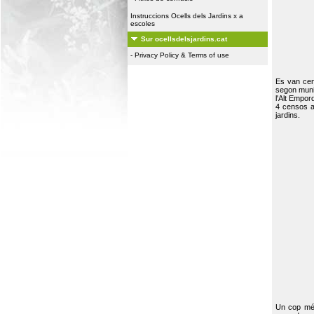
Instruccions Ocells dels Jardins x a
escoles
Sur ocellsdelsjardins.cat
-
Privacy Policy & Terms of use
Es van ce
segon muni
l'Alt Empor
4 censos a
jardins.
Un cop més