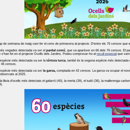
ap de setmana de maig vam fer el cens de primavera al projecte. D'entre els 76 censos que 
més vegades detectada va ser el
pardal comú
, que va aparèxer en 66 dels 76 censos. El par
s'han fet en el projecte Ocells dels Jardins. Podeu comprovar-ho al
recull especial
que vam f
espècie més detectada va ser la
tórtora turca
, també és la segona espècie més detectada en
n 46 censos.
 espècie més detectada va ser
la garsa,
comptada en 42 censos. La garsa va ocupar el novè l
 observats al 2025.
 llista d'ocells més detectats el gafarró (40), la merla (39), el tudó (36), la mallerenga carbone
).