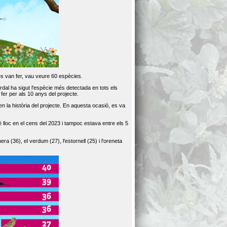
es van fer, vau veure 60 espècies.
dal ha sigut l'espècie més detectada en tots els
er per als 10 anys del projecte.
 la història del projecte. En aquesta ocasió, es va
loc en el cens del 2023 i tampoc estava entre els 5
ra (36), el verdum (27), l'estornell (25) i l'oreneta