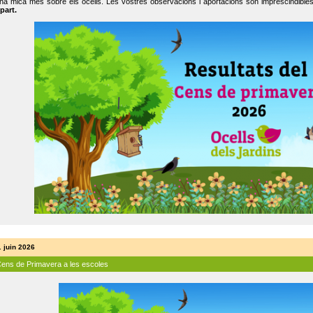
na mica més sobre els ocells. Les vostres observacions i aportacions són imprescindibles
part.
. juin 2026
Cens de Primavera a les escoles