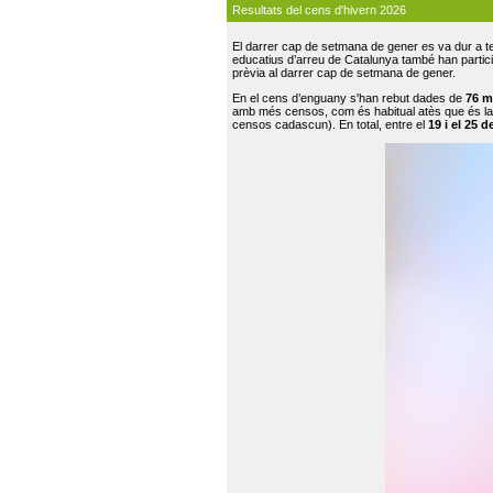
Resultats del cens d'hivern 2026
El darrer cap de setmana de gener es va dur a te
educatius d’arreu de Catalunya també han participat
prèvia al darrer cap de setmana de gener.
En el cens d’enguany s'han rebut dades de
76 m
amb més censos, com és habitual atès que és la
censos cadascun). En total, entre el
19 i el 25 