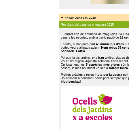
Friday, June 6th, 2025
Resultats del cens de primavera 2025
El darrer cap de setmana de maig (dies 24 i 25)
cens a les escoles, amb la participació de
19 ce
En total, hi han pres part
48 municipis d’arreu 
podeu veure al mapa adjunt.
Hem rebut 76 cen
Sabadell
i
Fortià
.
Pel que fa als jardins,
ens han arribat dades d
les 12 del migdia. Aquesta setmana s’han recollit
Curiosament, les
5 espècies més vistes
són le
passat, la més abundant va ser la
tórtora turca
.
Moltes gràcies a totes i tots per la vostra col
Us animem a continuar participant sempre que
biodiversitat!