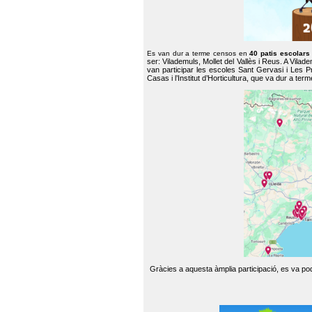
Es van dur a terme censos en
40 patis escolar
ser: Vilademuls, Mollet del Vallès i Reus. A Vilad
van participar les escoles Sant Gervasi i Les P
Casas i l’Institut d’Horticultura, que va dur a te
Gràcies a aquesta àmplia participació, es va pode