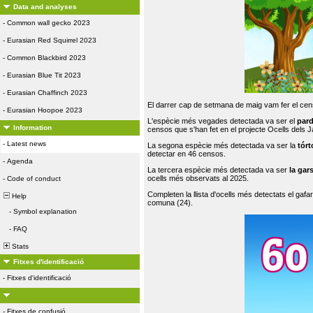
Data and analyses
-
Common wall gecko 2023
-
Eurasian Red Squirrel 2023
-
Common Blackbird 2023
-
Eurasian Blue Tit 2023
-
Eurasian Chaffinch 2023
El darrer cap de setmana de maig vam fer el cens
-
Eurasian Hoopoe 2023
L'espècie més vegades detectada va ser el
par
Information
censos que s'han fet en el projecte Ocells dels
-
Latest news
La segona espècie més detectada va ser la
tórt
detectar en 46 censos.
-
Agenda
La tercera espècie més detectada va ser
la gar
ocells més observats al 2025.
-
Code of conduct
Completen la llista d'ocells més detectats el gafar
Help
comuna (24).
-
Symbol explanation
-
FAQ
Stats
Fitxes d'identificació
-
Fitxes d'identificació
-
Fitxes de confusió