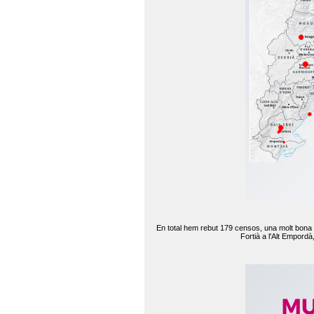
En total hem rebut 179 censos, una molt bona d
Fortià a l'Alt Empord