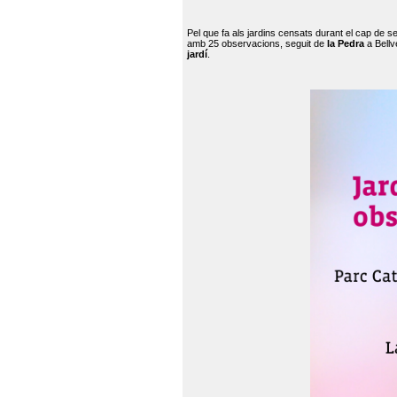
Pel que fa als jardins censats durant el cap de 
amb 25 observacions, seguit de
la Pedra
a Bellv
jardí
.