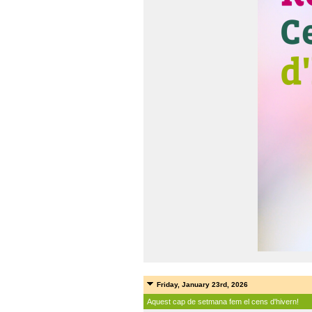
Friday, January 23rd, 2026
Aquest cap de setmana fem el cens d'hivern!