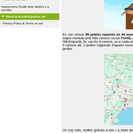
Instruccions Ocells dels Jardins x a
escoles
About ocellsdelsjardins.cat
-
Privacy Policy & Terms of use
Es van censar
65 jardins repartits en 44 mun
segon municipi amb més censos va ser
Fortià,
l'Alt Empordà. Es van fer 6 censos, un a cada u
4 censos als 2 jardins registrats d'aquest mun
jardins.
Un cop més, moltes gràcies a tots i a totes pe