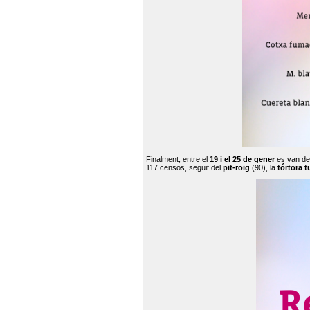
Finalment, entre el
19 i el 25 de gener
es van de
117 censos, seguit del
pit-roig
(90), la
tórtora t