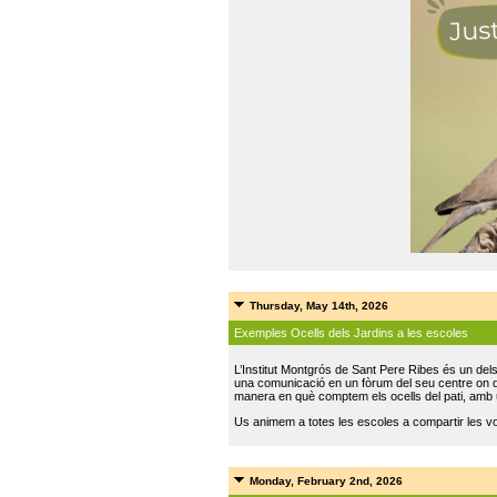
Thursday, May 14th, 2026
Exemples Ocells dels Jardins a les escoles
L’Institut Montgrós de Sant Pere Ribes és un del
una comunicació en un fòrum del seu centre on do
manera en què comptem els ocells del pati, amb 
Us animem a totes les escoles a compartir les vo
Monday, February 2nd, 2026