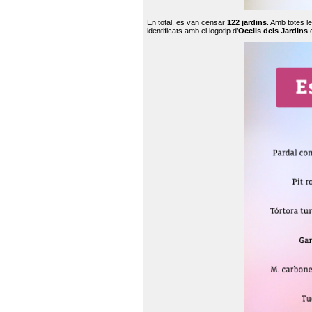
En total, es van censar
122 jardins
. Amb totes l
identificats amb el logotip d’
Ocells dels Jardins
c