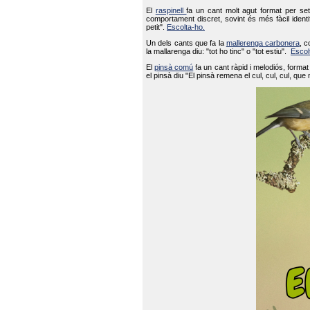
El
raspinell
fa un cant molt agut format per set
comportament discret, sovint és més fàcil ident
petit".
Escolta-ho.
Un dels cants que fa la
mallerenga carbonera
, c
la mallarenga diu: "tot ho tinc" o "tot estiu".
Escol
El
pinsà comú
fa un cant ràpid i melodiós, forma
el pinsà diu "El pinsà remena el cul, cul, cul, que 