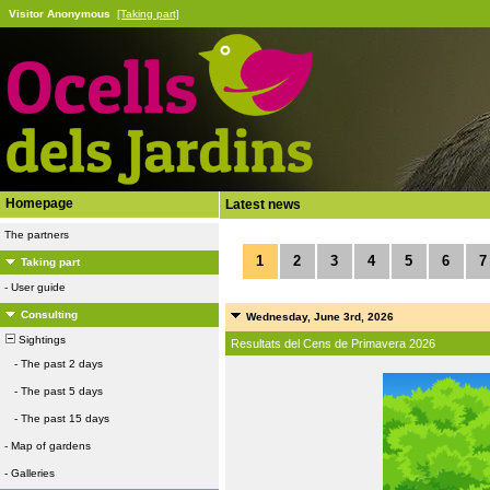
Visitor Anonymous
[Taking part]
Homepage
Latest news
The partners
1
2
3
4
5
6
7
Taking part
-
User guide
Consulting
Wednesday, June 3rd, 2026
Sightings
Resultats del Cens de Primavera 2026
-
The past 2 days
-
The past 5 days
-
The past 15 days
-
Map of gardens
-
Galleries