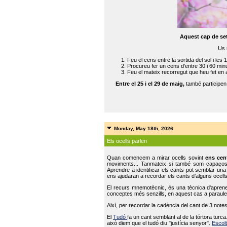
Aquest cap de se
Us 
Feu el cens entre la sortida del sol i les 
Procureu fer un cens d'entre 30 i 60 min
Feu el mateix recorregut que heu fet en 
Entre el 25 i el 29 de maig,
també participe
Monday, May 18th, 2026
Els ocells parlen
Quan comencem a mirar ocells sovint
ens cen
moviments... Tanmateix si també som capaço
Aprendre a identificar els cants pot semblar una
ens ajudaran a recordar els cants d’alguns ocells
El recurs mnemotècnic, és una tècnica d'aprene
conceptes més senzills, en aquest cas a paraules
Així, per recordar la cadència del cant de 3 note
El
Tudó
fa un cant semblant al de la tórtora tur
això diem que el tudó diu "justícia senyor".
Escolt