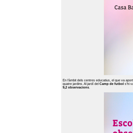
En l’àmbit dels centres educatius, el que va apor
quatre jardins. Al jardí del
Camp de futbol
s’hi v
9,2 observacions
.