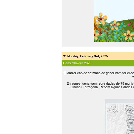
Monday, February 3rd, 2025
Cens d'hivern 2025
El darrer cap de setmana de gener vam fer el ce
v
En aquest cens vam rebre dades de 78 municip
Girona i Tarragona. Rebem algunes dades de 