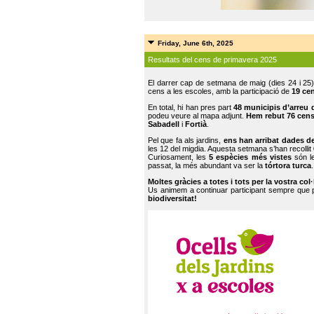
Friday, June 6th, 2025
Resultats del cens de primavera 2025
El darrer cap de setmana de maig (dies 24 i 25)
cens a les escoles, amb la participació de
19 ce
En total, hi han pres part
48 municipis d’arreu 
podeu veure al mapa adjunt.
Hem rebut 76 cen
Sabadell
i
Fortià
.
Pel que fa als jardins,
ens han arribat dades d
les 12 del migdia. Aquesta setmana s’han recollit
Curiosament, les
5 espècies més vistes
són le
passat, la més abundant va ser la
tórtora turca
.
Moltes gràcies a totes i tots per la vostra col
Us animem a continuar participant sempre que
biodiversitat!