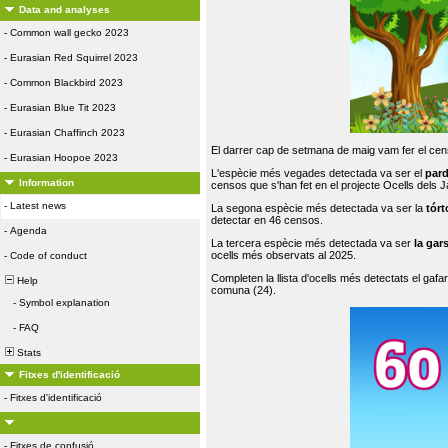
Data and analyses
-
Common wall gecko 2023
-
Eurasian Red Squirrel 2023
-
Common Blackbird 2023
-
Eurasian Blue Tit 2023
-
Eurasian Chaffinch 2023
El darrer cap de setmana de maig vam fer el cens
-
Eurasian Hoopoe 2023
L'espècie més vegades detectada va ser el
par
Information
censos que s'han fet en el projecte Ocells dels
-
Latest news
La segona espècie més detectada va ser la
tórt
detectar en 46 censos.
-
Agenda
La tercera espècie més detectada va ser
la gar
ocells més observats al 2025.
-
Code of conduct
Completen la llista d'ocells més detectats el gafar
Help
comuna (24).
-
Symbol explanation
-
FAQ
Stats
Fitxes d'identificació
-
Fitxes d'identificació
-
Fitxes de confusió