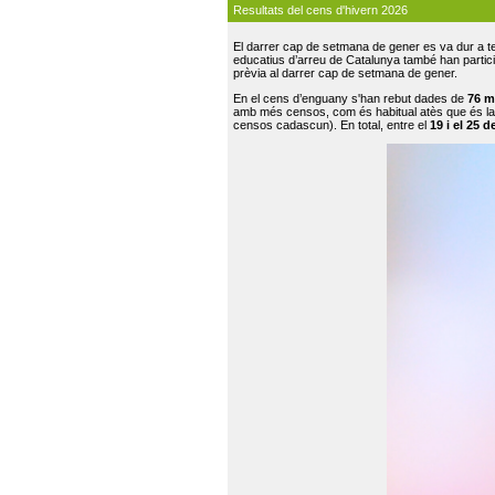
Resultats del cens d'hivern 2026
El darrer cap de setmana de gener es va dur a te
educatius d’arreu de Catalunya també han participat
prèvia al darrer cap de setmana de gener.
En el cens d’enguany s'han rebut dades de
76 m
amb més censos, com és habitual atès que és la
censos cadascun). En total, entre el
19 i el 25 