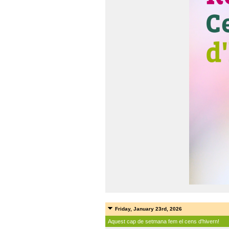
Friday, January 23rd, 2026
Aquest cap de setmana fem el cens d'hivern!