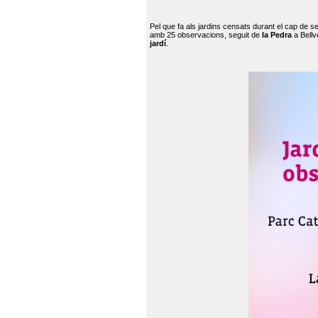
Pel que fa als jardins censats durant el cap de 
amb 25 observacions, seguit de
la Pedra
a Bellv
jardí
.