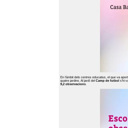
En l’àmbit dels centres educatius, el que va apor
quatre jardins. Al jardí del
Camp de futbol
s’hi v
9,2 observacions
.