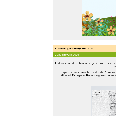
Monday, February 3rd, 2025
Cens d'hivern 2025
El darrer cap de setmana de gener vam fer el ce
v
En aquest cens vam rebre dades de 78 municip
Girona i Tarragona. Rebem algunes dades de 