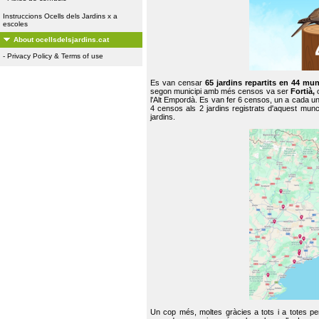
Instruccions Ocells dels Jardins x a
escoles
About ocellsdelsjardins.cat
-
Privacy Policy & Terms of use
Es van censar
65 jardins repartits en 44 mun
segon municipi amb més censos va ser
Fortià,
l'Alt Empordà. Es van fer 6 censos, un a cada u
4 censos als 2 jardins registrats d'aquest mun
jardins.
Un cop més, moltes gràcies a tots i a totes pe