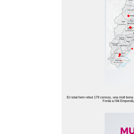
En total hem rebut 179 censos, una molt bona d
Fortià a l'Alt Empord