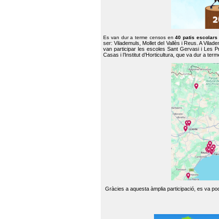
Es van dur a terme censos en
40 patis escolar
ser: Vilademuls, Mollet del Vallès i Reus. A Vilad
van participar les escoles Sant Gervasi i Les P
Casas i l’Institut d’Horticultura, que va dur a te
Gràcies a aquesta àmplia participació, es va pode