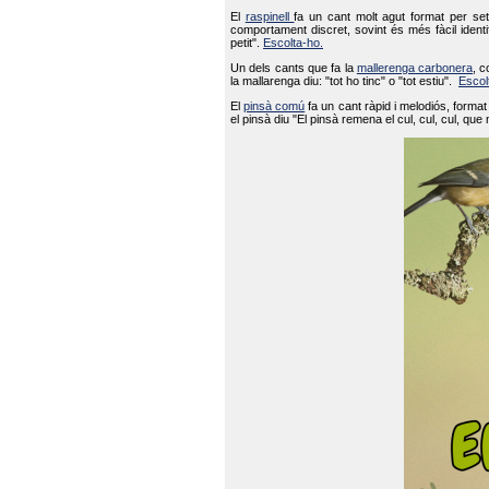
El
raspinell
fa un cant molt agut format per set
comportament discret, sovint és més fàcil ident
petit".
Escolta-ho.
Un dels cants que fa la
mallerenga carbonera
, c
la mallarenga diu: "tot ho tinc" o "tot estiu".
Escol
El
pinsà comú
fa un cant ràpid i melodiós, forma
el pinsà diu "El pinsà remena el cul, cul, cul, que 