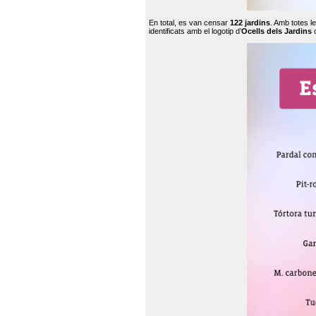
En total, es van censar
122 jardins
. Amb totes l
identificats amb el logotip d’
Ocells dels Jardins
c