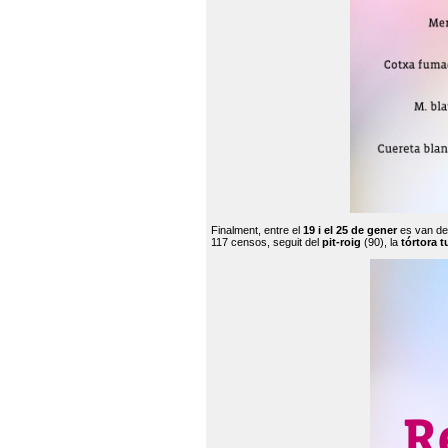
Finalment, entre el
19 i el 25 de gener
es van de
117 censos, seguit del
pit-roig
(90), la
tórtora t