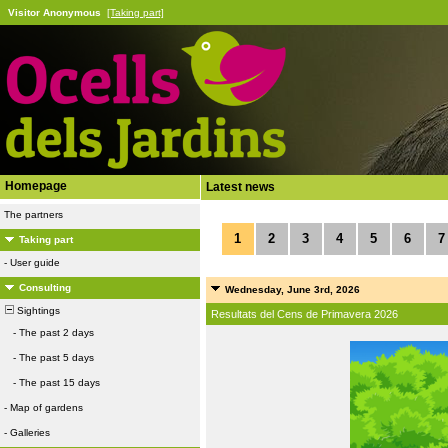
Visitor Anonymous
[Taking part]
Homepage
Latest news
The partners
1
2
3
4
5
6
7
Taking part
-
User guide
Consulting
Wednesday, June 3rd, 2026
Sightings
Resultats del Cens de Primavera 2026
-
The past 2 days
-
The past 5 days
-
The past 15 days
-
Map of gardens
-
Galleries