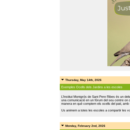
Thursday, May 14th, 2026
Exemples Ocells dels Jardins a les escoles
L’Institut Montgrós de Sant Pere Ribes és un del
una comunicació en un fòrum del seu centre on do
manera en què comptem els ocells del pati, amb 
Us animem a totes les escoles a compartir les vo
Monday, February 2nd, 2026