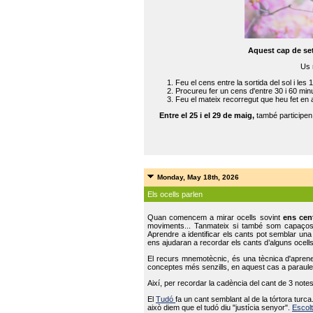
Aquest cap de se
Us 
Feu el cens entre la sortida del sol i les 
Procureu fer un cens d'entre 30 i 60 min
Feu el mateix recorregut que heu fet en 
Entre el 25 i el 29 de maig,
també participe
Monday, May 18th, 2026
Els ocells parlen
Quan comencem a mirar ocells sovint
ens cen
moviments... Tanmateix si també som capaço
Aprendre a identificar els cants pot semblar una
ens ajudaran a recordar els cants d’alguns ocells
El recurs mnemotècnic, és una tècnica d'aprene
conceptes més senzills, en aquest cas a paraules
Així, per recordar la cadència del cant de 3 note
El
Tudó
fa un cant semblant al de la tórtora tur
això diem que el tudó diu "justícia senyor".
Escolt