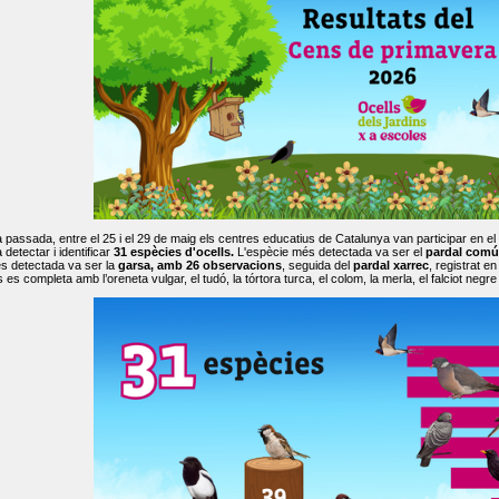
passada, entre el 25 i el 29 de maig els centres educatius de Catalunya van participar en el
 detectar i identificar
31 espècies d'ocells.
L'espècie més detectada va ser el
pardal comú
s detectada va ser la
garsa, amb 26 observacions
, seguida del
pardal xarrec
, registrat 
es completa amb l’oreneta vulgar, el tudó, la tórtora turca, el colom, la merla, el falciot negre