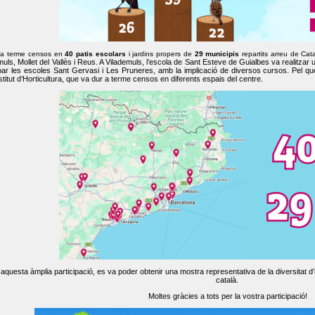
 a terme censos en
40 patis escolars
i jardins propers de
29 municipis
repartits arreu de Cat
muls, Mollet del Vallès i Reus. A Vilademuls, l’escola de Sant Esteve de Guialbes va realitzar 
par les escoles Sant Gervasi i Les Pruneres, amb la implicació de diversos cursos. Pel qu
nstitut d’Horticultura, que va dur a terme censos en diferents espais del centre.
aquesta àmplia participació, es va poder obtenir una mostra representativa de la diversitat d’o
català.
Moltes gràcies a tots per la vostra participació!