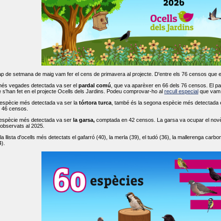
ap de setmana de maig vam fer el cens de primavera al projecte. D'entre els 76 censos que 
més vegades detectada va ser el
pardal comú
, que va aparèxer en 66 dels 76 censos. El par
s'han fet en el projecte Ocells dels Jardins. Podeu comprovar-ho al
recull especial
que vam f
espècie més detectada va ser la
tórtora turca
, també és la segona espècie més detectada en
n 46 censos.
 espècie més detectada va ser
la garsa,
comptada en 42 censos. La garsa va ocupar el novè l
 observats al 2025.
 llista d'ocells més detectats el gafarró (40), la merla (39), el tudó (36), la mallerenga carbone
).