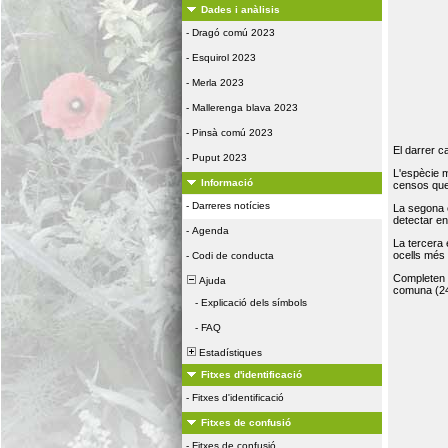
Dades i anàlisis
-
Dragó comú 2023
-
Esquirol 2023
-
Merla 2023
-
Mallerenga blava 2023
-
Pinsà comú 2023
El darrer c
-
Puput 2023
L'espècie 
Informació
censos que 
-
Darreres notícies
La segona 
detectar e
-
Agenda
La tercera
ocells més
-
Codi de conducta
Completen la
Ajuda
comuna (24
-
Explicació dels símbols
-
FAQ
Estadístiques
Fitxes d'identificació
-
Fitxes d'identificació
Fitxes de confusió
-
Fitxes de confusió