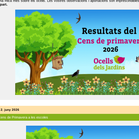
na mica més sobre els ocells. Les vostres observacions i aportacions són imprescindibles
part.
 2. juny 2026
Cens de Primavera a les escoles