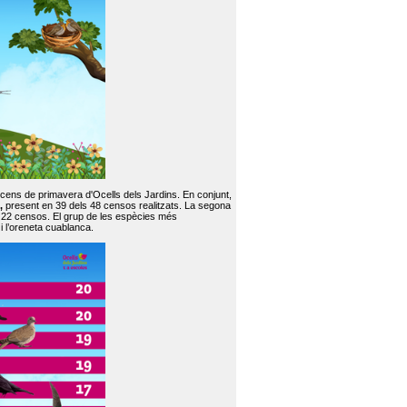
 cens de primavera d'Ocells dels Jardins. En conjunt,
,
present en 39 dels 48 censos realitzats. La segona
en 22 censos. El grup de les espècies més
 i l’oreneta cuablanca.