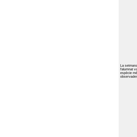
La setmana 
l'alumnat va
espècie mé
observades 