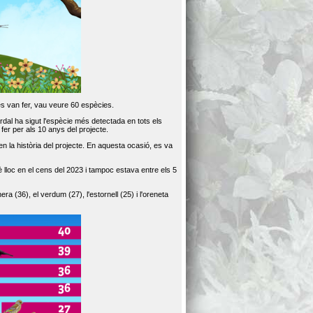
es van fer, vau veure 60 espècies.
dal ha sigut l'espècie més detectada en tots els
er per als 10 anys del projecte.
 la història del projecte. En aquesta ocasió, es va
loc en el cens del 2023 i tampoc estava entre els 5
ra (36), el verdum (27), l'estornell (25) i l'oreneta