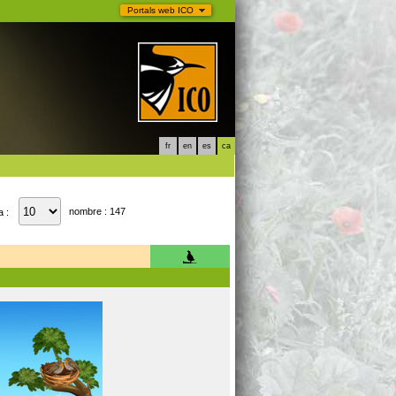
Portals web ICO
fr
en
es
ca
nombre : 147
a :