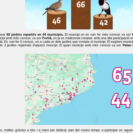
nsar
65 jardins repartits en 44 municipis.
El muncipi on es van fer més censos va ser
cipi amb més censos va ser
Fortià,
on ja es tradicional comptar amb una alta participació 
dà. Es van fer 6 censos, un a cada un dels jardins que compta el municipi. El següent mun
ls 2 jardins registrats d'aquest muncipi. El quart municipi amb més censos va ser
Palau-
, moltes gràcies a tots i a totes per dedicar part del vostre temps a participar en aque