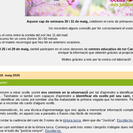
Aquest cap de setmana 30 i 31 de maig,
celebrem el cens de primavera
Us recordem alguns consells per fer correctament el vost
 el cens entre la sortida del sol i les 11 del matí
cureu fer un cens d'entre 30 i 60 minuts
 el mateix recorregut que heu fet en anteriors ocasions.
l 25 i el 29 de maig,
també participen en el cens desenes de
centres educatius de tot Cat
enriquir la informació que obtenim gràcies al projecte
Moltes gràcies a tots per la vostra col·laboració!
 18. maig 2026
parlen
ncem a mirar ocells sovint
ens centrem en la observació
per tal d’aprendre a identifica
... Tanmateix si també som capaços d’aprendre a
identificar els ocells pel seu cant,
t
identificar els cants pot semblar una fita inabastable la primera vegada que ho intentem. P
n a recordar els cants d’alguns ocells.
mnemotècnic, és una tècnica d'aprenentatge qye ens ajuda a memoritzar informació complexa
és senzills, en aquest cas a paraules o frases clau fàcils de recordar.
ecordar la cadència del cant de 3 notes de la
tórtura turca
, diem que diu "Justícia".
Escolta-ho
un cant semblant al de la tórtora turca. Comença amb tres notes i després n'afegeix dues mé
ue el tudó diu "justícia senyor".
Escolta-ho.