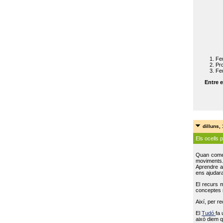
Feu
Pro
Feu
Entre e
dilluns,
Els ocells 
Quan come
moviments
Aprendre a 
ens ajudara
El recurs 
conceptes m
Així, per r
El
Tudó
fa 
això diem q