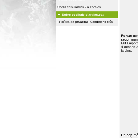
Ocells dels Jardins x a escoles
Sobre ocellsdelsjardins.cat
-
Política de privacitat i Condicions d'ús
Es van ce
segon muni
l'Alt Empor
4 censos a
jardins.
Un cop més