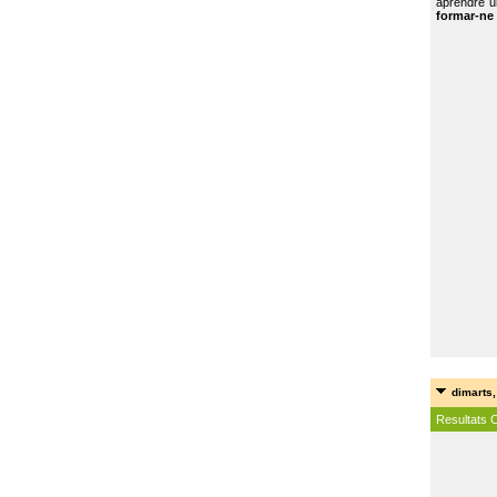
aprendre u
formar-ne 
dimarts,
Resultats 