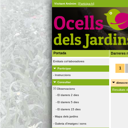
Visitant Anònim
[Participa-hi]
Portada
Darreres n
Entitats col·laboradores
1
Participar
-
Instruccions
Consultar
dimecres
Observacions
Resultats 
-
El darrers 2 dies
-
El darrers 5 dies
-
El darrers 15 dies
-
Mapa dels jardins
-
Galeria d'imatges i sons