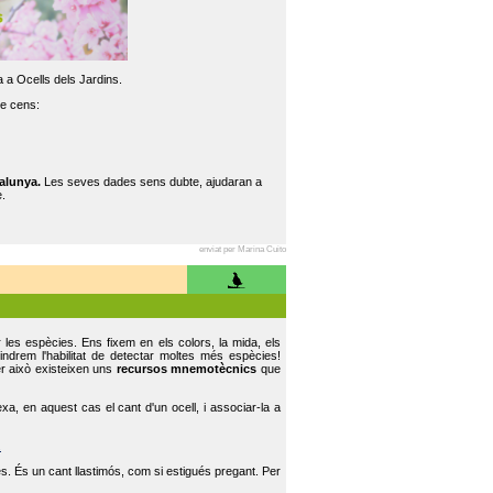
 a Ocells dels Jardins.
re cens:
alunya.
Les seves dades sens dubte, ajudaran a
.
enviat per Marina Cuito
r les espècies. Ens fixem en els colors, la mida, els
indrem l'habilitat de detectar moltes més espècies!
er això existeixen uns
recursos mnemotècnics
que
, en aquest cas el cant d'un ocell, i associar-la a
.
s. És un cant llastimós, com si estigués pregant. Per