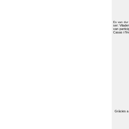
Es van dur
ser: Vilade
van partici
Casas i l’I
Gràcies a 