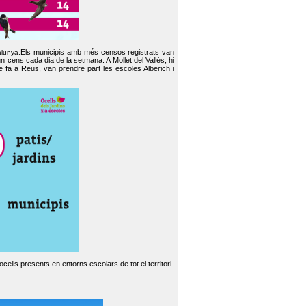
Els municipis amb més censos registrats van
alunya.
un cens cada dia de la setmana. A Mollet del Vallès, hi
e fa a Reus, van prendre part les escoles Alberich i
cells presents en entorns escolars de tot el territori