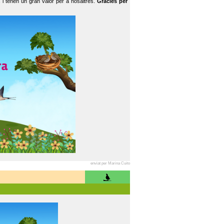
 i tenen un gran valor per a nosaltres.
Gràcies per
enviat per Marina Cuito