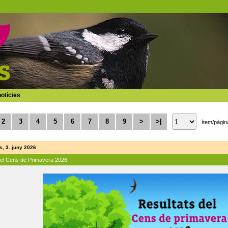
otícies
2
3
4
5
6
7
8
9
>
>|
ítem/pàgin
, 3. juny 2026
del Cens de Primavera 2026