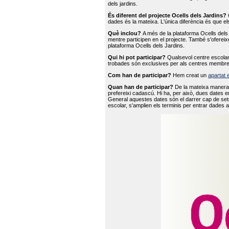
dels jardins.
És diferent del projecte Ocells dels Jardins?
O
dades és la mateixa. L'única diferència és que e
Què inclou?
A més de la plataforma Ocells dels 
mentre participen en el projecte. També s'ofereix
plataforma Ocells dels Jardins.
Qui hi pot participar?
Qualsevol centre escolar 
trobades són exclusives per als centres membre
Com han de participar?
Hem creat un
apartat 
Quan han de participar?
De la mateixa manera 
prefereixi cadascú. Hi ha, per això, dues dates e
General aquestes dates són el darrer cap de setm
escolar, s'amplien els terminis per entrar dades