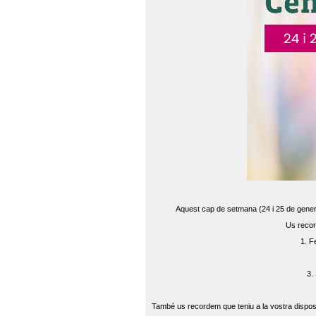
Aquest cap de setmana (24 i 25 de gener) 
Us recor
1. F
3.
També us recordem que teniu a la vostra disposi