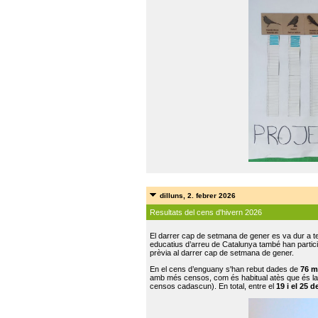
dilluns, 2. febrer 2026
Resultats del cens d'hivern 2026
El darrer cap de setmana de gener es va dur a te
educatius d’arreu de Catalunya també han participat
prèvia al darrer cap de setmana de gener.
En el cens d’enguany s'han rebut dades de
76 m
amb més censos, com és habitual atès que és la
censos cadascun). En total, entre el
19 i el 25 