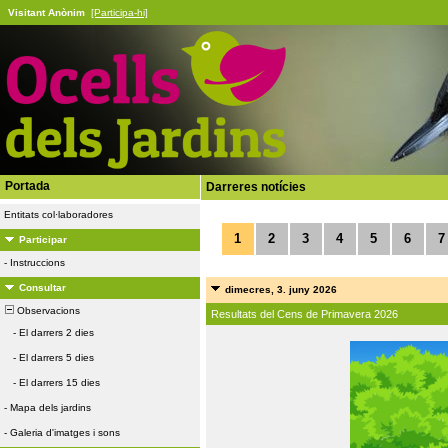
Visitant Anònim
[Participa-hi]
Portada
Darreres notícies
Entitats col·laboradores
1
2
3
4
5
6
7
Participar
-
Instruccions
Consultar
dimecres, 3. juny 2026
Observacions
Resultats del Cens de Primavera 2026
-
El darrers 2 dies
-
El darrers 5 dies
-
El darrers 15 dies
-
Mapa dels jardins
-
Galeria d'imatges i sons