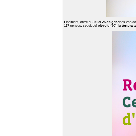
Finalment, entre el
19 i el 25 de gener
es van de
117 censos, seguit del
pit-roig
(90), la
tórtora t