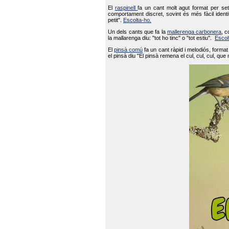
El
raspinell
fa un cant molt agut format per set
comportament discret, sovint és més fàcil ident
petit".
Escolta-ho.
Un dels cants que fa la
mallerenga carbonera
, c
la mallarenga diu: "tot ho tinc" o "tot estiu".
Escol
El
pinsà comú
fa un cant ràpid i melodiós, forma
el pinsà diu "El pinsà remena el cul, cul, cul, que 