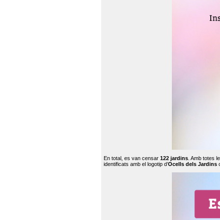
En total, es van censar
122 jardins
. Amb totes l
identificats amb el logotip d’
Ocells dels Jardins
c