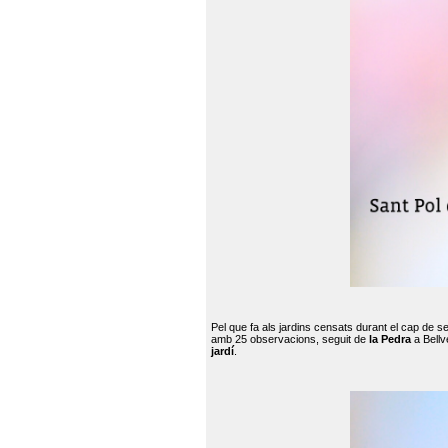
Pel que fa als jardins censats durant el cap de 
amb 25 observacions, seguit de
la Pedra
a Bellv
jardí
.