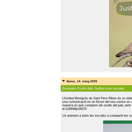
dijous, 14. maig 2026
Exemples Ocells dels Jardins a les escoles
L’Institut Montgrós de Sant Pere Ribes és un del
una comunicació en un fòrum del seu centre on do
manera en què comptem els ocells del pati, amb 
d=11869#p34070
Us animem a totes les escoles a compartir les vo