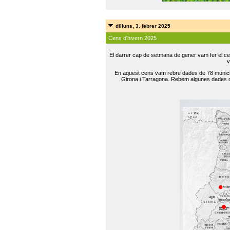
dilluns, 3. febrer 2025
Cens d'hivern 2025
El darrer cap de setmana de gener vam fer el ce
v
En aquest cens vam rebre dades de 78 municip
Girona i Tarragona. Rebem algunes dades de 