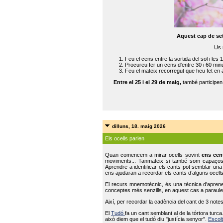
Aquest cap de se
Us 
Feu el cens entre la sortida del sol i les 
Procureu fer un cens d'entre 30 i 60 min
Feu el mateix recorregut que heu fet en 
Entre el 25 i el 29 de maig,
també participe
dilluns, 18. maig 2026
Els ocells parlen
Quan comencem a mirar ocells sovint
ens cen
moviments... Tanmateix si també som capaço
Aprendre a identificar els cants pot semblar una
ens ajudaran a recordar els cants d’alguns ocells
El recurs mnemotècnic, és una tècnica d'aprene
conceptes més senzills, en aquest cas a paraules
Així, per recordar la cadència del cant de 3 note
El
Tudó
fa un cant semblant al de la tórtora tur
això diem que el tudó diu "justícia senyor".
Escolt