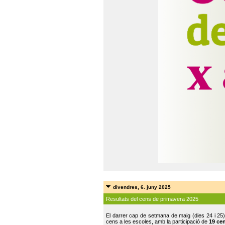
divendres, 6. juny 2025
Resultats del cens de primavera 2025
El darrer cap de setmana de maig (dies 24 i 25)
cens a les escoles, amb la participació de
19 ce