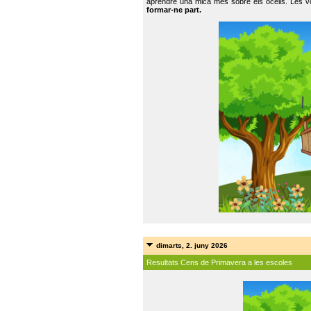
aprendre una mica més sobre els ocells. Les vo
formar-ne part.
dimarts, 2. juny 2026
Resultats Cens de Primavera a les escoles