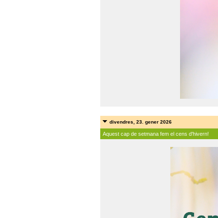
divendres, 23. gener 2026
Aquest cap de setmana fem el cens d'hivern!