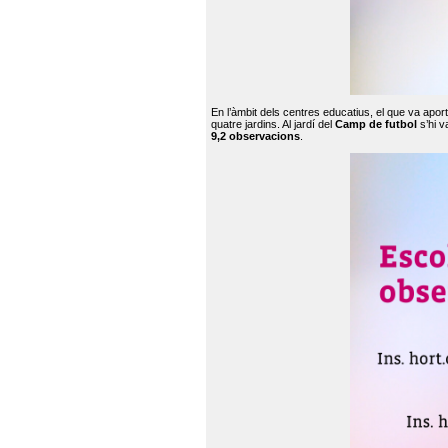
En l’àmbit dels centres educatius, el que va apor
quatre jardins. Al jardí del
Camp de futbol
s’hi v
9,2 observacions
.