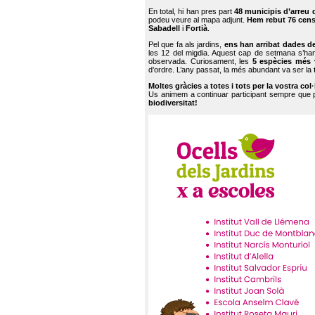
En total, hi han pres part
48 municipis d’arreu 
podeu veure al mapa adjunt.
Hem rebut 76 cen
Sabadell
i
Fortià
.
Pel que fa als jardins,
ens han arribat dades d
les 12 del migdia. Aquest cap de setmana s’han
observada. Curiosament, les
5 espècies més 
d’ordre. L’any passat, la més abundant va ser la
Moltes gràcies a totes i tots per la vostra col
Us animem a continuar participant sempre que
biodiversitat!