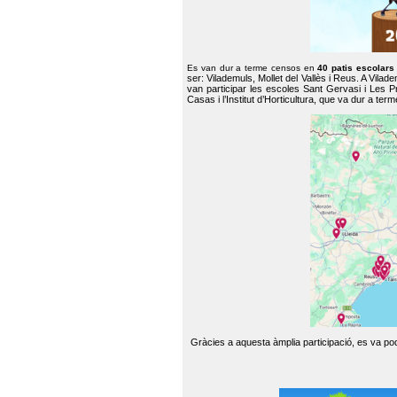
Es van dur a terme censos en
40 patis escolar
ser: Vilademuls, Mollet del Vallès i Reus. A Vilad
van participar les escoles Sant Gervasi i Les P
Casas i l’Institut d’Horticultura, que va dur a te
Gràcies a aquesta àmplia participació, es va pode