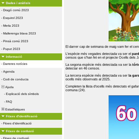
Dades i anàlisis
-
Dragó comú 2023
-
Esquirol 2023
-
Merla 2023
-
Mallerenga blava 2023
-
Pinsà comú 2023
El darrer cap de setmana de maig vam fer el cens
-
Puput 2023
L'espècie més vegades detectada va ser el
par
Informació
censos que s'han fet en el projecte Ocells dels
-
Darreres notícies
La segona espècie més detectada va ser la
tórt
detectar en 46 censos.
-
Agenda
La tercera espècie més detectada va ser
la gar
ocells més observats al 2025.
-
Codi de conducta
Completen la llista d'ocells més detectats el gafar
Ajuda
comuna (24).
-
Explicació dels símbols
-
FAQ
Estadístiques
Fitxes d'identificació
-
Fitxes d'identificació
Fitxes de confusió
-
Fitxes de confusió