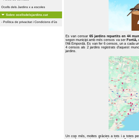
Ocells dels Jardins x a escoles
Sobre ocellsdelsjardins.cat
-
Política de privacitat i Condicions d'ús
Es van censar
65 jardins repartits en 44 mun
segon municipi amb més censos va ser
Fortià,
l'Alt Empordà. Es van fer 6 censos, un a cada u
4 censos als 2 jardins registrats d'aquest mun
jardins.
Un cop més, moltes gràcies a tots i a totes pe