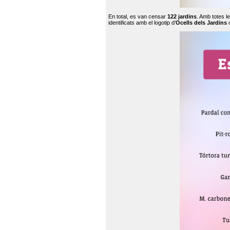
En total, es van censar
122 jardins
. Amb totes l
identificats amb el logotip d’
Ocells dels Jardins
c