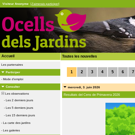
Visiteur Anonyme
[J'aimerais participer]
Accueil
Toutes les nouvelles
Les partenaires
1
2
3
4
5
6
7
Participer
-
Mode d'emploi
Consulter
mercredi, 3. juin 2026
Les observations
Resultats del Cens de Primavera 2026
-
Les 2 derniers jours
-
Les 5 derniers jours
-
Les 15 derniers jours
-
La carte des jardins
-
Les galeries