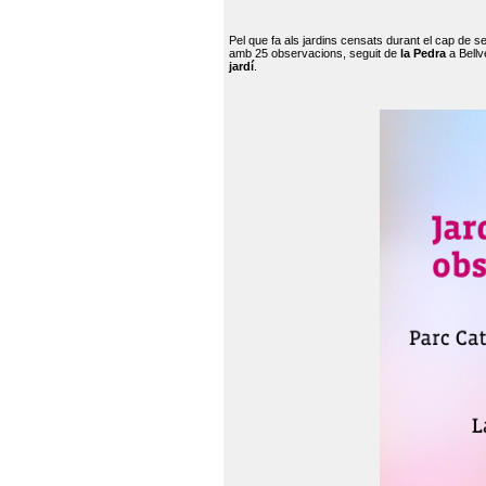
Pel que fa als jardins censats durant el cap de 
amb 25 observacions, seguit de
la Pedra
a Bellv
jardí
.