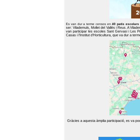
Es van dur a terme censos en
40 patis escolar
ser: Vilademuls, Mollet del Vallès i Reus. A Vilad
van participar les escoles Sant Gervasi i Les P
Casas i l’Institut d’Horticultura, que va dur a te
Gràcies a aquesta àmplia participació, es va pode