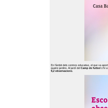
En l’àmbit dels centres educatius, el que va apor
quatre jardins. Al jardí del
Camp de futbol
s’hi v
9,2 observacions
.