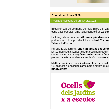
vendredi, 6. juin 2025
Resultats del cens de primavera 2025
El darrer cap de setmana de maig (dies 24 i 25)
cens a les escoles, amb la participació de
19 ce
En total, hi han pres part
48 municipis d’arreu 
podeu veure al mapa adjunt.
Hem rebut 76 cen
Sabadell
i
Fortià
.
Pel que fa als jardins,
ens han arribat dades d
les 12 del migdia. Aquesta setmana s’han recollit
Curiosament, les
5 espècies més vistes
són le
passat, la més abundant va ser la
tórtora turca
.
Moltes gràcies a totes i tots per la vostra col
Us animem a continuar participant sempre que
biodiversitat!