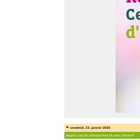
vendredi, 23. janvier 2026
Aquest cap de setmana fem el cens d'hivern!