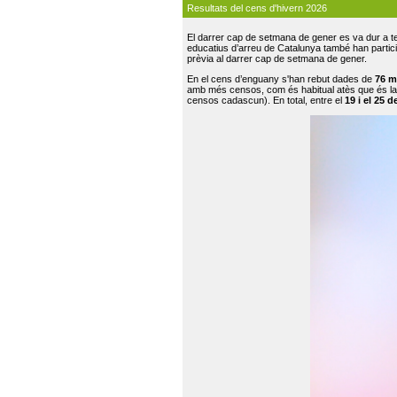
Resultats del cens d'hivern 2026
El darrer cap de setmana de gener es va dur a te
educatius d’arreu de Catalunya també han participat
prèvia al darrer cap de setmana de gener.
En el cens d’enguany s'han rebut dades de
76 m
amb més censos, com és habitual atès que és la
censos cadascun). En total, entre el
19 i el 25 