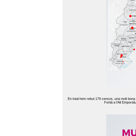
En total hem rebut 179 censos, una molt bona d
Fortià a l'Alt Empord