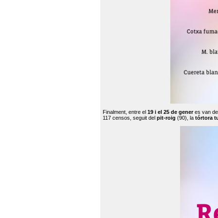
Finalment, entre el
19 i el 25 de gener
es van de
117 censos, seguit del
pit-roig
(90), la
tórtora t