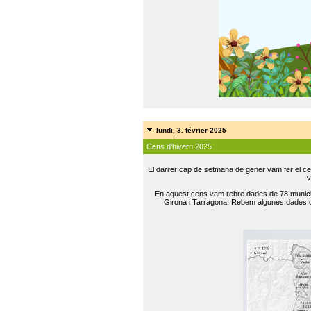
lundi, 3. février 2025
Cens d'hivern 2025
El darrer cap de setmana de gener vam fer el ce
v
En aquest cens vam rebre dades de 78 municip
Girona i Tarragona. Rebem algunes dades de 