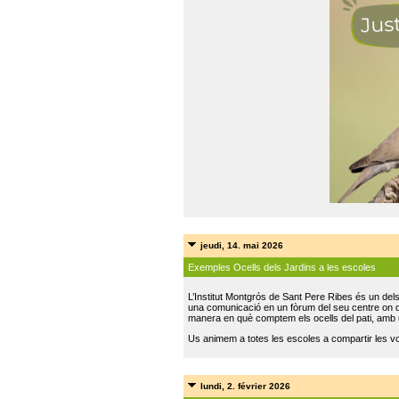
jeudi, 14. mai 2026
Exemples Ocells dels Jardins a les escoles
L’Institut Montgrós de Sant Pere Ribes és un del
una comunicació en un fòrum del seu centre on do
manera en què comptem els ocells del pati, amb 
Us animem a totes les escoles a compartir les vo
lundi, 2. février 2026