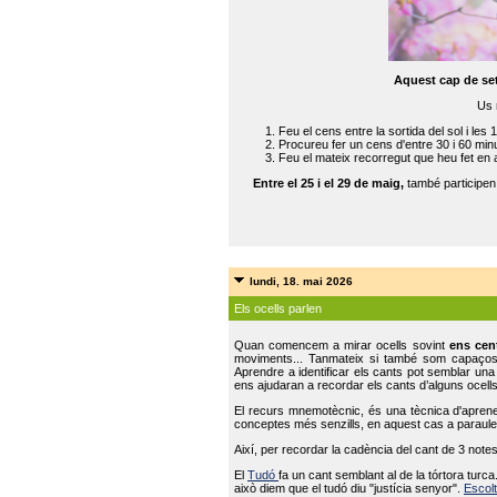
Aquest cap de se
Us 
Feu el cens entre la sortida del sol i les 
Procureu fer un cens d'entre 30 i 60 min
Feu el mateix recorregut que heu fet en 
Entre el 25 i el 29 de maig,
també participe
lundi, 18. mai 2026
Els ocells parlen
Quan comencem a mirar ocells sovint
ens cen
moviments... Tanmateix si també som capaço
Aprendre a identificar els cants pot semblar una
ens ajudaran a recordar els cants d’alguns ocells
El recurs mnemotècnic, és una tècnica d'aprene
conceptes més senzills, en aquest cas a paraules
Així, per recordar la cadència del cant de 3 note
El
Tudó
fa un cant semblant al de la tórtora tur
això diem que el tudó diu "justícia senyor".
Escolt