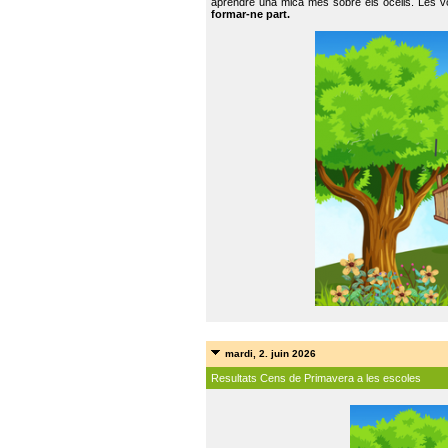
aprendre una mica més sobre els ocells. Les vo
formar-ne part.
mardi, 2. juin 2026
Resultats Cens de Primavera a les escoles