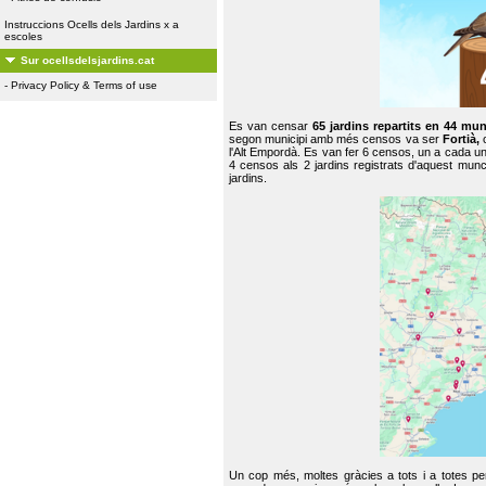
Instruccions Ocells dels Jardins x a
escoles
Sur ocellsdelsjardins.cat
-
Privacy Policy & Terms of use
Es van censar
65 jardins repartits en 44 mun
segon municipi amb més censos va ser
Fortià,
l'Alt Empordà. Es van fer 6 censos, un a cada u
4 censos als 2 jardins registrats d'aquest mun
jardins.
Un cop més, moltes gràcies a tots i a totes pe