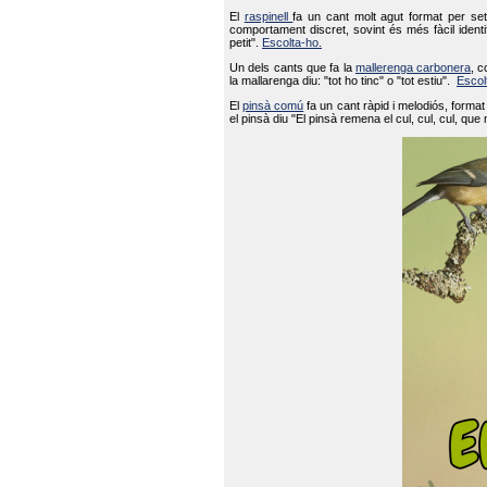
El
raspinell
fa un cant molt agut format per set
comportament discret, sovint és més fàcil ident
petit".
Escolta-ho.
Un dels cants que fa la
mallerenga carbonera
, c
la mallarenga diu: "tot ho tinc" o "tot estiu".
Escol
El
pinsà comú
fa un cant ràpid i melodiós, forma
el pinsà diu "El pinsà remena el cul, cul, cul, que 