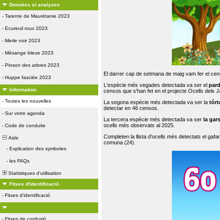
Données et analyses
-
Tarente de Maurétanie 2023
-
Ecureuil roux 2023
-
Merle noir 2023
-
Mésange bleue 2023
-
Pinson des arbres 2023
El darrer cap de setmana de maig vam fer el cens
-
Huppe fasciée 2023
L'espècie més vegades detectada va ser el
par
Information
censos que s'han fet en el projecte Ocells dels
-
Toutes les nouvelles
La segona espècie més detectada va ser la
tórt
detectar en 46 censos.
-
Sur votre agenda
La tercera espècie més detectada va ser
la gar
ocells més observats al 2025.
-
Code de conduite
Completen la llista d'ocells més detectats el gafar
Aide
comuna (24).
-
Explication des symboles
-
les FAQs
Statistiques d'utilisation
Fitxes d'identificació
-
Fitxes d'identificació
-
Fitxes de confusió