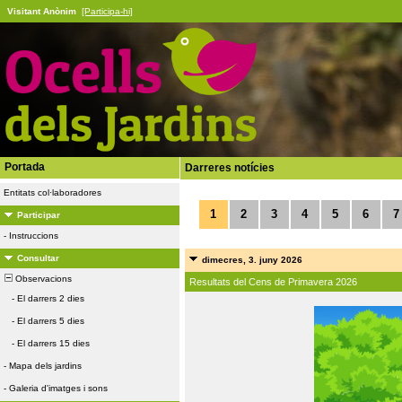
Visitant Anònim
[Participa-hi]
Portada
Darreres notícies
Entitats col·laboradores
1
2
3
4
5
6
7
Participar
-
Instruccions
Consultar
dimecres, 3. juny 2026
Observacions
Resultats del Cens de Primavera 2026
-
El darrers 2 dies
-
El darrers 5 dies
-
El darrers 15 dies
-
Mapa dels jardins
-
Galeria d'imatges i sons