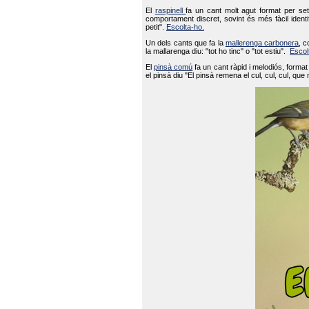
El
raspinell
fa un cant molt agut format per set
comportament discret, sovint és més fàcil ident
petit".
Escolta-ho.
Un dels cants que fa la
mallerenga carbonera
, c
la mallarenga diu: "tot ho tinc" o "tot estiu".
Escol
El
pinsà comú
fa un cant ràpid i melodiós, forma
el pinsà diu "El pinsà remena el cul, cul, cul, que 