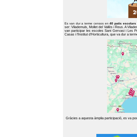
Es van dur a terme censos en
40 patis escolar
ser: Vilademuls, Mollet del Vallès i Reus. A Vilad
van participar les escoles Sant Gervasi i Les P
Casas i l’Institut d’Horticultura, que va dur a te
Gràcies a aquesta àmplia participació, es va pode