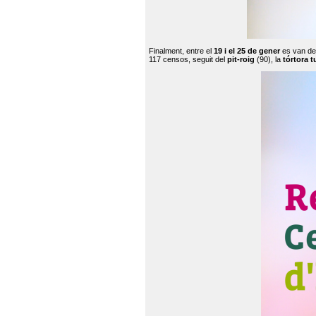
Finalment, entre el
19 i el 25 de gener
es van de
117 censos, seguit del
pit-roig
(90), la
tórtora t