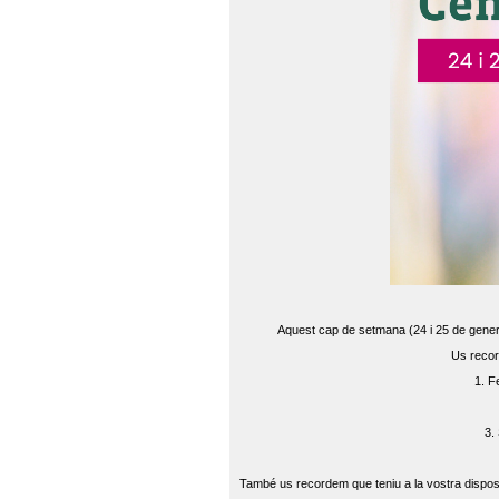
Aquest cap de setmana (24 i 25 de gener) 
Us recor
1. F
3.
També us recordem que teniu a la vostra disposi