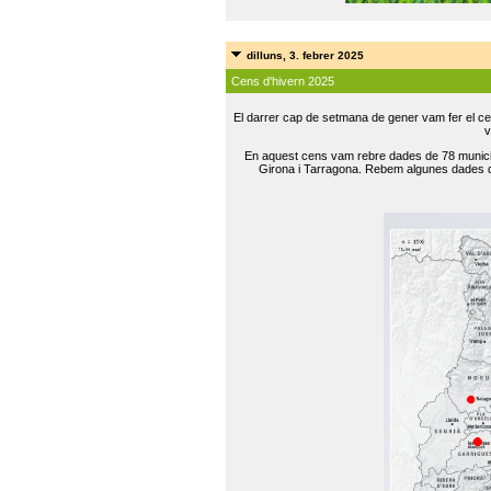
dilluns, 3. febrer 2025
Cens d'hivern 2025
El darrer cap de setmana de gener vam fer el ce
v
En aquest cens vam rebre dades de 78 municip
Girona i Tarragona. Rebem algunes dades de 