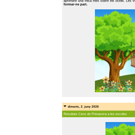
aprendre una mica més sobre els ocells. Les vo
formar-ne part.
dimarts, 2. juny 2026
Resultats Cens de Primavera a les escoles