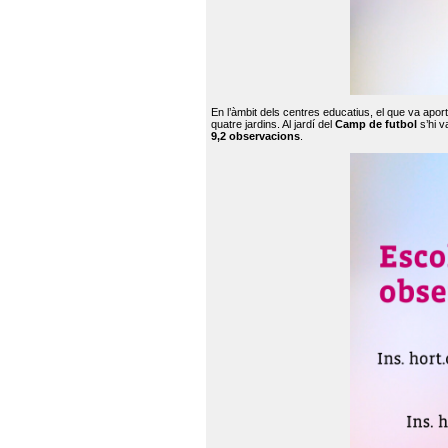
En l’àmbit dels centres educatius, el que va apor
quatre jardins. Al jardí del
Camp de futbol
s’hi v
9,2 observacions
.