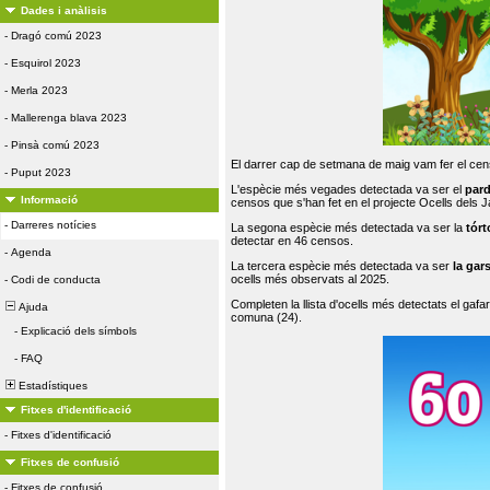
Dades i anàlisis
-
Dragó comú 2023
-
Esquirol 2023
-
Merla 2023
-
Mallerenga blava 2023
-
Pinsà comú 2023
El darrer cap de setmana de maig vam fer el cens
-
Puput 2023
L'espècie més vegades detectada va ser el
par
Informació
censos que s'han fet en el projecte Ocells dels
-
Darreres notícies
La segona espècie més detectada va ser la
tórt
detectar en 46 censos.
-
Agenda
La tercera espècie més detectada va ser
la gar
ocells més observats al 2025.
-
Codi de conducta
Completen la llista d'ocells més detectats el gafar
Ajuda
comuna (24).
-
Explicació dels símbols
-
FAQ
Estadístiques
Fitxes d'identificació
-
Fitxes d'identificació
Fitxes de confusió
-
Fitxes de confusió