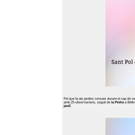
Pel que fa als jardins censats durant el cap de 
amb 25 observacions, seguit de
la Pedra
a Bellv
jardí
.