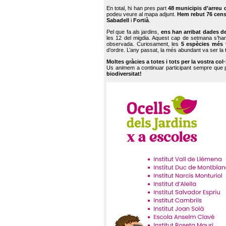
En total, hi han pres part
48 municipis d’arreu 
podeu veure al mapa adjunt.
Hem rebut 76 cen
Sabadell
i
Fortià
.
Pel que fa als jardins,
ens han arribat dades d
les 12 del migdia. Aquest cap de setmana s’han
observada. Curiosament, les
5 espècies més 
d’ordre. L’any passat, la més abundant va ser la
Moltes gràcies a totes i tots per la vostra col
Us animem a continuar participant sempre que
biodiversitat!