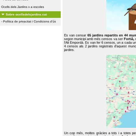
Ocells dels Jardins x a escoles
Sobre ocellsdelsjardins.cat
-
Política de privacitat i Condicions d'ús
Es van censar
65 jardins repartits en 44 mun
segon municipi amb més censos va ser
Fortià,
l'Alt Empordà. Es van fer 6 censos, un a cada u
4 censos als 2 jardins registrats d'aquest mun
jardins.
Un cop més, moltes gràcies a tots i a totes pe