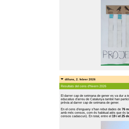
dilluns, 2. febrer 2026
Resultats del cens d'hivern 2026
El darrer cap de setmana de gener es va dur a te
educatius d’arreu de Catalunya també han participat
prèvia al darrer cap de setmana de gener.
En el cens d’enguany s'han rebut dades de
76 m
amb més censos, com és habitual atès que és la
censos cadascun). En total, entre el
19 i el 25 