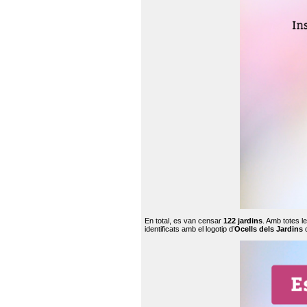
En total, es van censar
122 jardins
. Amb totes l
identificats amb el logotip d’
Ocells dels Jardins
c