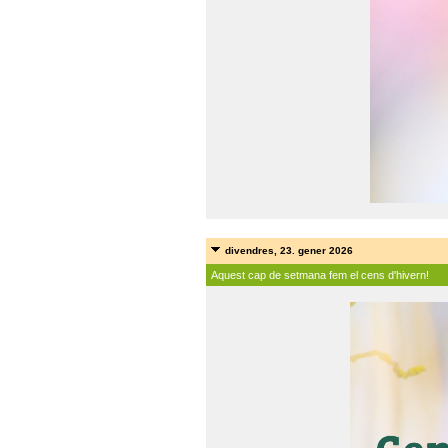
divendres, 23. gener 2026
Aquest cap de setmana fem el cens d'hivern!