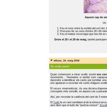
Aquest cap de se
Us 
Feu el cens entre la sortida del sol i les 
Procureu fer un cens d'entre 30 i 60 min
Feu el mateix recorregut que heu fet en 
Entre el 25 i el 29 de maig,
també participe
dilluns, 18. maig 2026
Els ocells parlen
Quan comencem a mirar ocells sovint
ens cen
moviments... Tanmateix si també som capaço
Aprendre a identificar els cants pot semblar una
ens ajudaran a recordar els cants d’alguns ocells
El recurs mnemotècnic, és una tècnica d'aprene
conceptes més senzills, en aquest cas a paraules
Així, per recordar la cadència del cant de 3 note
El
Tudó
fa un cant semblant al de la tórtora tur
això diem que el tudó diu "justícia senyor".
Escolt