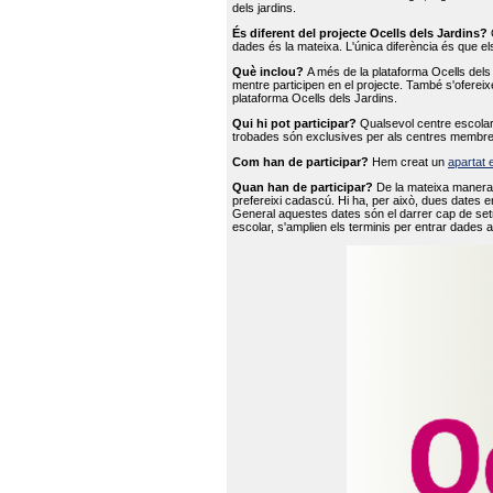
dels jardins.
És diferent del projecte Ocells dels Jardins?
O
dades és la mateixa. L'única diferència és que e
Què inclou?
A més de la plataforma Ocells dels 
mentre participen en el projecte. També s'ofereix
plataforma Ocells dels Jardins.
Qui hi pot participar?
Qualsevol centre escolar 
trobades són exclusives per als centres membre
Com han de participar?
Hem creat un
apartat 
Quan han de participar?
De la mateixa manera 
prefereixi cadascú. Hi ha, per això, dues dates e
General aquestes dates són el darrer cap de setm
escolar, s'amplien els terminis per entrar dades