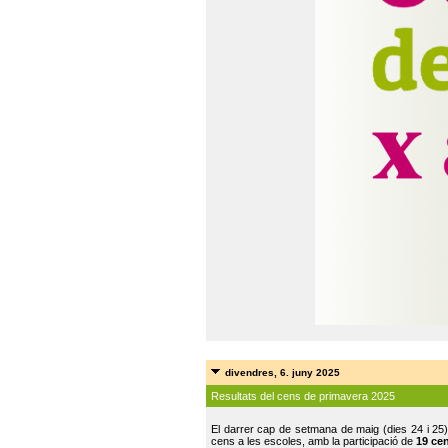
divendres, 6. juny 2025
Resultats del cens de primavera 2025
El darrer cap de setmana de maig (dies 24 i 25)
cens a les escoles, amb la participació de
19 ce