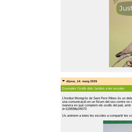
dijous, 14. maig 2026
Exemples Ocells dels Jardins a les escoles
L’Institut Montgrós de Sant Pere Ribes és un del
una comunicació en un fòrum del seu centre on do
manera en què comptem els ocells del pati, amb 
d=11869#p34070
Us animem a totes les escoles a compartir les vo