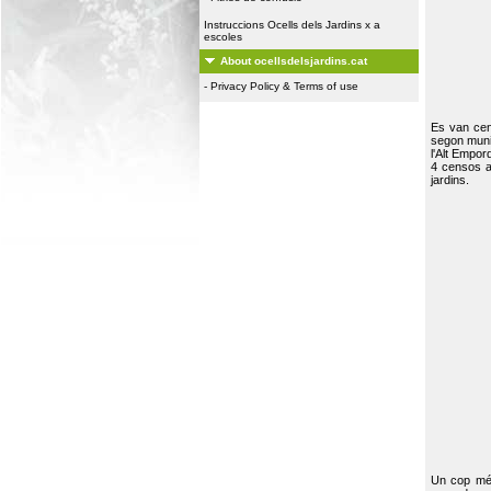
Instruccions Ocells dels Jardins x a
escoles
About ocellsdelsjardins.cat
-
Privacy Policy & Terms of use
Es van ce
segon muni
l'Alt Empor
4 censos a
jardins.
Un cop més