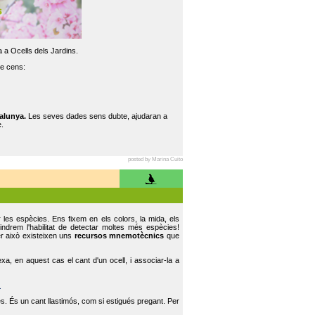
 a Ocells dels Jardins.
re cens:
alunya.
Les seves dades sens dubte, ajudaran a
.
posted by Marina Cuito
r les espècies. Ens fixem en els colors, la mida, els
indrem l'habilitat de detectar moltes més espècies!
er això existeixen uns
recursos mnemotècnics
que
, en aquest cas el cant d'un ocell, i associar-la a
.
s. És un cant llastimós, com si estigués pregant. Per