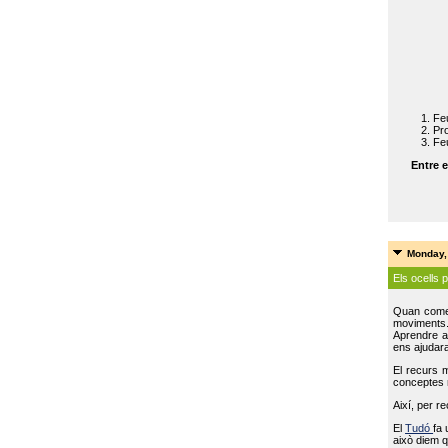
Feu
Pro
Feu
Entre e
Monday,
Els ocells 
Quan come
moviments
Aprendre a 
ens ajudara
El recurs 
conceptes m
Així, per r
El
Tudó
fa 
això diem q