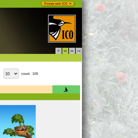
Portals web ICO
fr
en
es
ca
count : 109
: