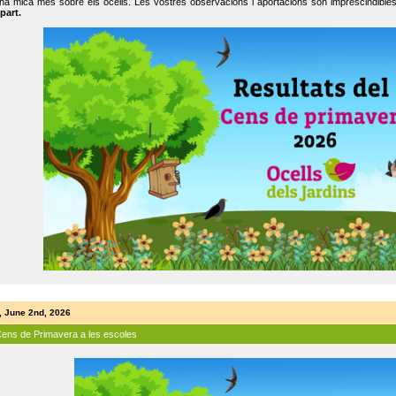
na mica més sobre els ocells. Les vostres observacions i aportacions són imprescindibles
part.
, June 2nd, 2026
Cens de Primavera a les escoles