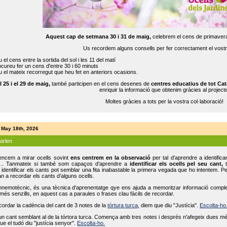
Aquest cap de setmana 30 i 31 de maig,
celebrem el cens de primavera
Us recordem alguns consells per fer correctament el vost
 el cens entre la sortida del sol i les 11 del matí
cureu fer un cens d'entre 30 i 60 minuts
 el mateix recorregut que heu fet en anteriors ocasions.
l 25 i el 29 de maig,
també participen en el cens desenes de
centres educatius de tot Cat
enriquir la informació que obtenim gràcies al projecte
Moltes gràcies a tots per la vostra col·laboració!
 May 18th, 2026
parlen
ncem a mirar ocells sovint
ens centrem en la observació
per tal d’aprendre a identifica
... Tanmateix si també som capaços d’aprendre a
identificar els ocells pel seu cant,
t
identificar els cants pot semblar una fita inabastable la primera vegada que ho intentem. P
n a recordar els cants d’alguns ocells.
mnemotècnic, és una tècnica d'aprenentatge qye ens ajuda a memoritzar informació complexa
és senzills, en aquest cas a paraules o frases clau fàcils de recordar.
ecordar la cadència del cant de 3 notes de la
tórtura turca
, diem que diu "Justícia".
Escolta-ho
un cant semblant al de la tórtora turca. Comença amb tres notes i després n'afegeix dues mé
ue el tudó diu "justícia senyor".
Escolta-ho.