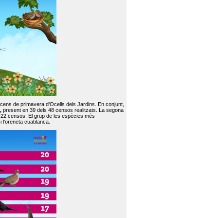
 cens de primavera d'Ocells dels Jardins. En conjunt,
,
present en 39 dels 48 censos realitzats. La segona
en 22 censos. El grup de les espècies més
 i l’oreneta cuablanca.