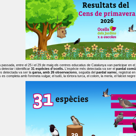
passada, entre el 25 i el 29 de maig els centres educatius de Catalunya van participar en el
 detectar i identificar
31 espècies d'ocells.
L'espècie més detectada va ser el
pardal comú
s detectada va ser la
garsa, amb 26 observacions
, seguida del
pardal xarrec
, registrat 
es completa amb l’oreneta vulgar, el tudó, la tórtora turca, el colom, la merla, el falciot negre