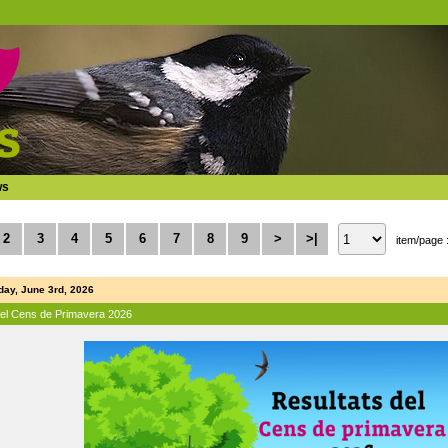
ws
2
3
4
5
6
7
8
9
>
>|
item/page 
ay, June 3rd, 2026
del Cens de Primavera 2026