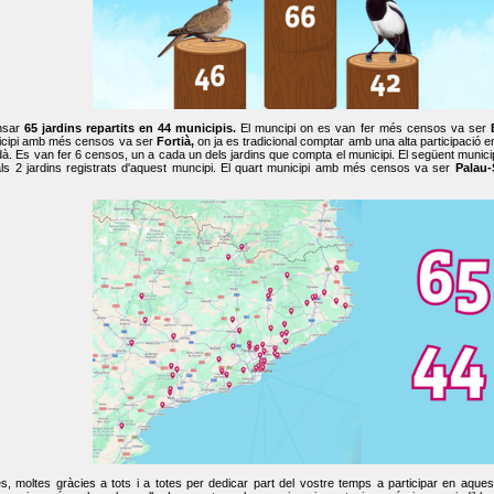
nsar
65 jardins repartits en 44 municipis.
El muncipi on es van fer més censos va ser
cipi amb més censos va ser
Fortià,
on ja es tradicional comptar amb una alta participació 
dà. Es van fer 6 censos, un a cada un dels jardins que compta el municipi. El següent mun
ls 2 jardins registrats d'aquest muncipi. El quart municipi amb més censos va ser
Palau-
, moltes gràcies a tots i a totes per dedicar part del vostre temps a participar en aque