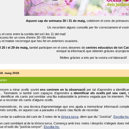
Aquest cap de setmana 30 i 31 de maig,
celebrem el cens de primavera
Us recordem alguns consells per fer correctament el vost
 el cens entre la sortida del sol i les 11 del matí
cureu fer un cens d'entre 30 i 60 minuts
 el mateix recorregut que heu fet en anteriors ocasions.
l 25 i el 29 de maig,
també participen en el cens desenes de
centres educatius de tot Cat
enriquir la informació que obtenim gràcies al projecte
Moltes gràcies a tots per la vostra col·laboració!
 18. maig 2026
parlen
ncem a mirar ocells sovint
ens centrem en la observació
per tal d’aprendre a identifica
... Tanmateix si també som capaços d’aprendre a
identificar els ocells pel seu cant,
t
identificar els cants pot semblar una fita inabastable la primera vegada que ho intentem. P
n a recordar els cants d’alguns ocells.
mnemotècnic, és una tècnica d'aprenentatge qye ens ajuda a memoritzar informació complexa
és senzills, en aquest cas a paraules o frases clau fàcils de recordar.
ecordar la cadència del cant de 3 notes de la
tórtura turca
, diem que diu "Justícia".
Escolta-ho
un cant semblant al de la tórtora turca. Comença amb tres notes i després n'afegeix dues mé
ue el tudó diu "justícia senyor".
Escolta-ho.