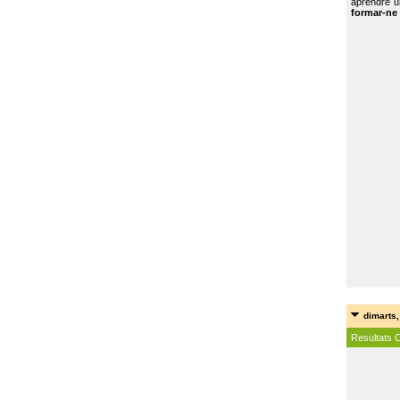
aprendre u
formar-ne 
dimarts,
Resultats 