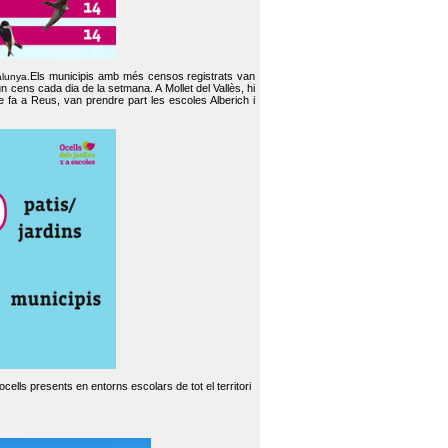
Els municipis amb més censos registrats van
alunya.
un cens cada dia de la setmana. A Mollet del Vallès, hi
e fa a Reus, van prendre part les escoles Alberich i
cells presents en entorns escolars de tot el territori