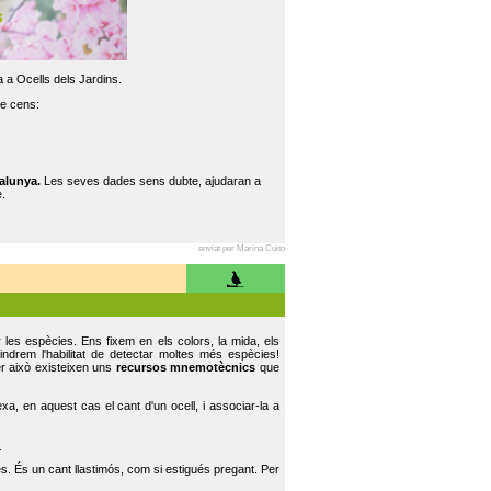
 a Ocells dels Jardins.
re cens:
alunya.
Les seves dades sens dubte, ajudaran a
.
enviat per Marina Cuito
r les espècies. Ens fixem en els colors, la mida, els
indrem l'habilitat de detectar moltes més espècies!
er això existeixen uns
recursos mnemotècnics
que
, en aquest cas el cant d'un ocell, i associar-la a
.
s. És un cant llastimós, com si estigués pregant. Per