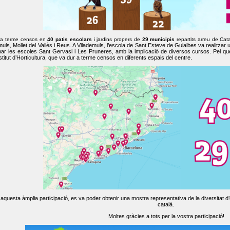
 a terme censos en
40 patis escolars
i jardins propers de
29 municipis
repartits arreu de Cat
muls, Mollet del Vallès i Reus. A Vilademuls, l’escola de Sant Esteve de Guialbes va realitzar 
par les escoles Sant Gervasi i Les Pruneres, amb la implicació de diversos cursos. Pel qu
nstitut d’Horticultura, que va dur a terme censos en diferents espais del centre.
aquesta àmplia participació, es va poder obtenir una mostra representativa de la diversitat d’o
català.
Moltes gràcies a tots per la vostra participació!