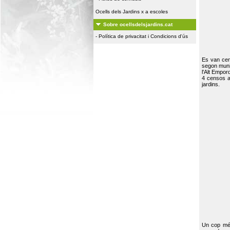
Ocells dels Jardins x a escoles
Sobre ocellsdelsjardins.cat
-
Política de privacitat i Condicions d'ús
Es van ce
segon muni
l'Alt Empor
4 censos a
jardins.
Un cop més