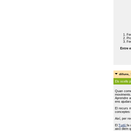
Feu
Pro
Feu
Entre e
dilluns,
Els ocells 
Quan come
moviments
Aprendre a 
ens ajudara
El recurs 
conceptes m
Així, per r
El
Tudó
fa 
això diem q