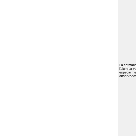
La setmana 
l'alumnat va
espècie mé
observades 