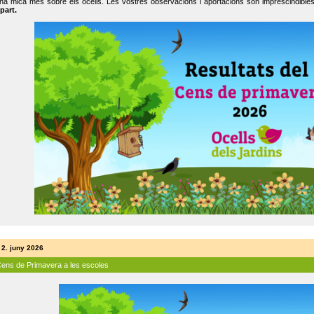
na mica més sobre els ocells. Les vostres observacions i aportacions són imprescindibles
part.
 2. juny 2026
Cens de Primavera a les escoles