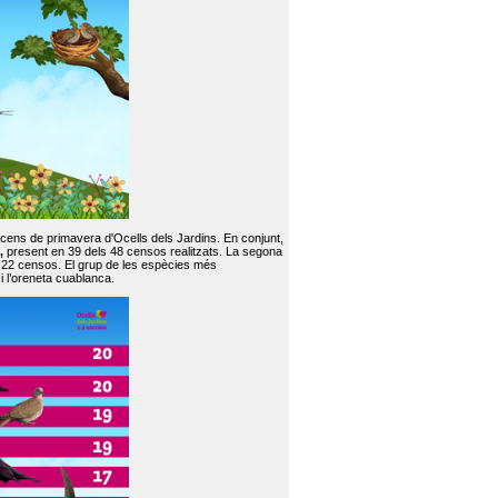
 cens de primavera d'Ocells dels Jardins. En conjunt,
,
present en 39 dels 48 censos realitzats. La segona
en 22 censos. El grup de les espècies més
 i l’oreneta cuablanca.