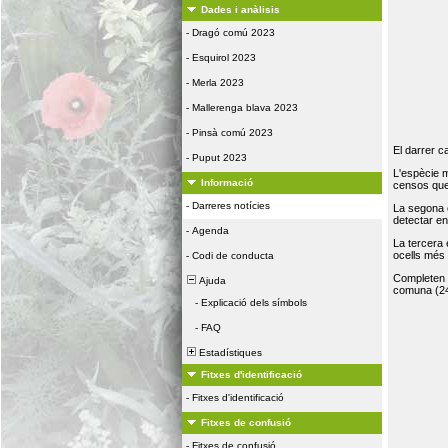
Dades i anàlisis
-
Dragó comú 2023
-
Esquirol 2023
-
Merla 2023
-
Mallerenga blava 2023
-
Pinsà comú 2023
El darrer c
-
Puput 2023
L'espècie 
Informació
censos que 
-
Darreres notícies
La segona 
detectar e
-
Agenda
La tercera
ocells més
-
Codi de conducta
Completen la
Ajuda
comuna (24
-
Explicació dels símbols
-
FAQ
Estadístiques
Fitxes d'identificació
-
Fitxes d'identificació
Fitxes de confusió
-
Fitxes de confusió