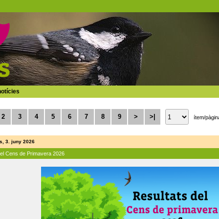
otícies
2
3
4
5
6
7
8
9
>
>|
ítem/pàgin
, 3. juny 2026
del Cens de Primavera 2026