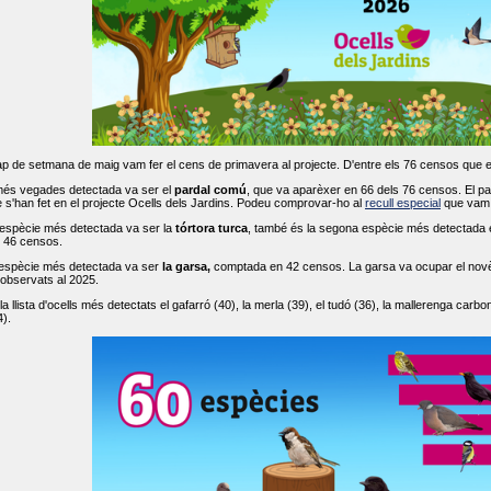
ap de setmana de maig vam fer el cens de primavera al projecte. D'entre els 76 censos que 
més vegades detectada va ser el
pardal comú
, que va aparèxer en 66 dels 76 censos. El par
s'han fet en el projecte Ocells dels Jardins. Podeu comprovar-ho al
recull especial
que vam f
espècie més detectada va ser la
tórtora turca
, també és la segona espècie més detectada en
n 46 censos.
 espècie més detectada va ser
la garsa,
comptada en 42 censos. La garsa va ocupar el novè l
 observats al 2025.
 llista d'ocells més detectats el gafarró (40), la merla (39), el tudó (36), la mallerenga carbone
).