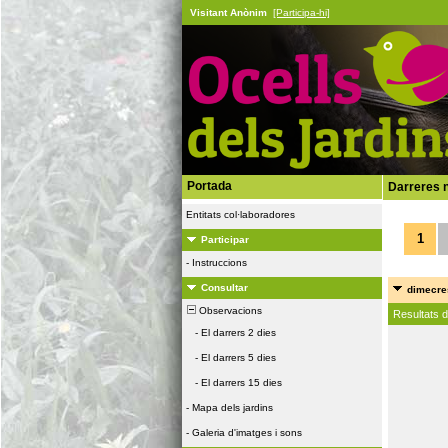
Visitant Anònim
[Participa-hi]
Portada
Darreres n
Entitats col·laboradores
1
Participar
-
Instruccions
Consultar
dimecres
Observacions
Resultats 
-
El darrers 2 dies
-
El darrers 5 dies
-
El darrers 15 dies
-
Mapa dels jardins
-
Galeria d'imatges i sons