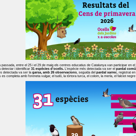
passada, entre el 25 i el 29 de maig els centres educatius de Catalunya van participar en el
 detectar i identificar
31 espècies d'ocells.
L'espècie més detectada va ser el
pardal comú
s detectada va ser la
garsa, amb 26 observacions
, seguida del
pardal xarrec
, registrat 
es completa amb l’oreneta vulgar, el tudó, la tórtora turca, el colom, la merla, el falciot negre