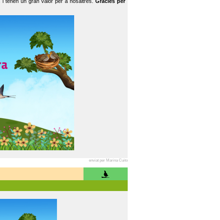
 i tenen un gran valor per a nosaltres.
Gràcies per
enviat per Marina Cuito