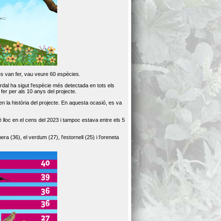
es van fer, vau veure 60 espècies.
dal ha sigut l'espècie més detectada en tots els
er per als 10 anys del projecte.
 la història del projecte. En aquesta ocasió, es va
loc en el cens del 2023 i tampoc estava entre els 5
ra (36), el verdum (27), l'estornell (25) i l'oreneta