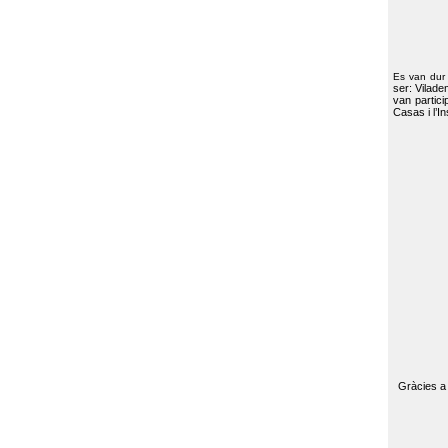
Es van dur
ser: Vilade
van partici
Casas i l’I
Gràcies a 