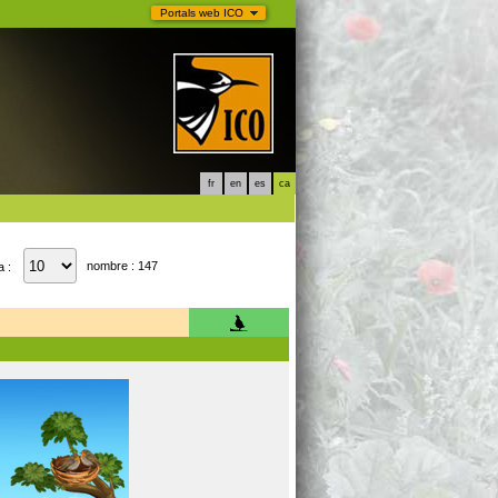
Portals web ICO
fr
en
es
ca
nombre : 147
a :