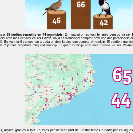
nsar
65 jardins repartits en 44 municipis.
El muncipi on es van fer més censos va ser
cipi amb més censos va ser
Fortià,
on ja es tradicional comptar amb una alta participació 
dà. Es van fer 6 censos, un a cada un dels jardins que compta el municipi. El següent mun
ls 2 jardins registrats d'aquest muncipi. El quart municipi amb més censos va ser
Palau-
, moltes gràcies a tots i a totes per dedicar part del vostre temps a participar en aque