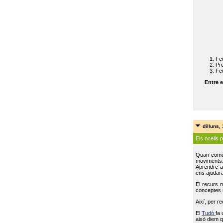
Feu
Pro
Feu
Entre e
dilluns,
Els ocells 
Quan come
moviments
Aprendre a 
ens ajudara
El recurs 
conceptes m
Així, per r
El
Tudó
fa 
això diem q