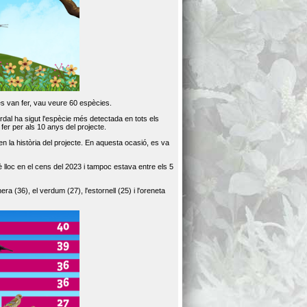
es van fer, vau veure 60 espècies.
dal ha sigut l'espècie més detectada en tots els
er per als 10 anys del projecte.
 la història del projecte. En aquesta ocasió, es va
loc en el cens del 2023 i tampoc estava entre els 5
ra (36), el verdum (27), l'estornell (25) i l'oreneta