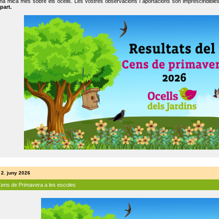
na mica més sobre els ocells. Les vostres observacions i aportacions són imprescindibles
part.
 2. juny 2026
Cens de Primavera a les escoles