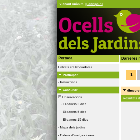
Visitant Anònim
[Participa-hi]
Portada
Darreres n
Entitats col·laboradores
1
Participar
-
Instruccions
Consultar
dimecres
Observacions
Resultats 
-
El darrers 2 dies
-
El darrers 5 dies
-
El darrers 15 dies
-
Mapa dels jardins
-
Galeria d'imatges i sons