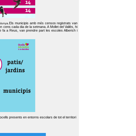
Els municipis amb més censos registrats van
alunya.
un cens cada dia de la setmana. A Mollet del Vallès, hi
e fa a Reus, van prendre part les escoles Alberich i
cells presents en entorns escolars de tot el territori