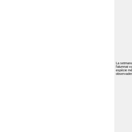
La setmana 
l'alumnat va
espècie mé
observades 