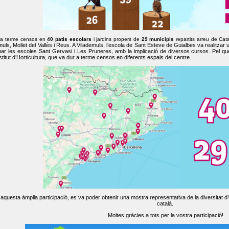
 a terme censos en
40 patis escolars
i jardins propers de
29 municipis
repartits arreu de Cat
muls, Mollet del Vallès i Reus. A Vilademuls, l’escola de Sant Esteve de Guialbes va realitzar 
par les escoles Sant Gervasi i Les Pruneres, amb la implicació de diversos cursos. Pel qu
nstitut d’Horticultura, que va dur a terme censos en diferents espais del centre.
aquesta àmplia participació, es va poder obtenir una mostra representativa de la diversitat d’o
català.
Moltes gràcies a tots per la vostra participació!