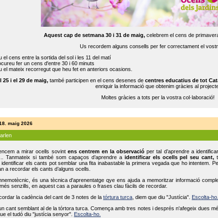
Aquest cap de setmana 30 i 31 de maig,
celebrem el cens de primavera
Us recordem alguns consells per fer correctament el vost
 el cens entre la sortida del sol i les 11 del matí
cureu fer un cens d'entre 30 i 60 minuts
 el mateix recorregut que heu fet en anteriors ocasions.
l 25 i el 29 de maig,
també participen en el cens desenes de
centres educatius de tot Cat
enriquir la informació que obtenim gràcies al projecte
Moltes gràcies a tots per la vostra col·laboració!
 18. maig 2026
parlen
ncem a mirar ocells sovint
ens centrem en la observació
per tal d’aprendre a identifica
... Tanmateix si també som capaços d’aprendre a
identificar els ocells pel seu cant,
t
identificar els cants pot semblar una fita inabastable la primera vegada que ho intentem. P
n a recordar els cants d’alguns ocells.
mnemotècnic, és una tècnica d'aprenentatge qye ens ajuda a memoritzar informació complexa
és senzills, en aquest cas a paraules o frases clau fàcils de recordar.
ecordar la cadència del cant de 3 notes de la
tórtura turca
, diem que diu "Justícia".
Escolta-ho
un cant semblant al de la tórtora turca. Comença amb tres notes i després n'afegeix dues mé
ue el tudó diu "justícia senyor".
Escolta-ho.