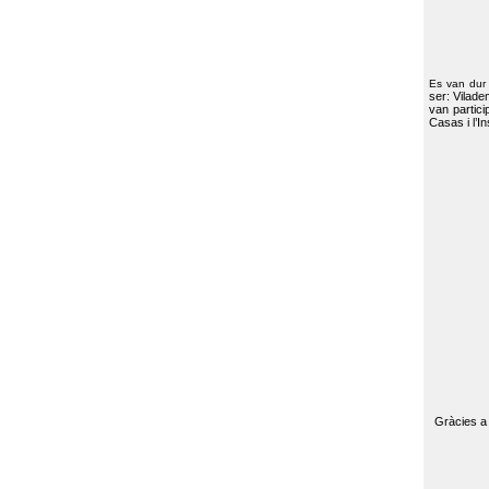
Es van dur
ser: Vilade
van partici
Casas i l’I
Gràcies a 