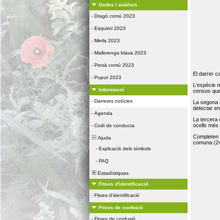
Dades i anàlisis
-
Dragó comú 2023
-
Esquirol 2023
-
Merla 2023
-
Mallerenga blava 2023
-
Pinsà comú 2023
El darrer c
-
Puput 2023
L'espècie 
Informació
censos que 
-
Darreres notícies
La segona 
detectar e
-
Agenda
La tercera
ocells més
-
Codi de conducta
Completen la
Ajuda
comuna (24
-
Explicació dels símbols
-
FAQ
Estadístiques
Fitxes d'identificació
-
Fitxes d'identificació
Fitxes de confusió
-
Fitxes de confusió