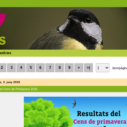
otícies
2
3
4
5
6
7
8
9
>
>|
ítem/pàgin
, 3. juny 2026
del Cens de Primavera 2026