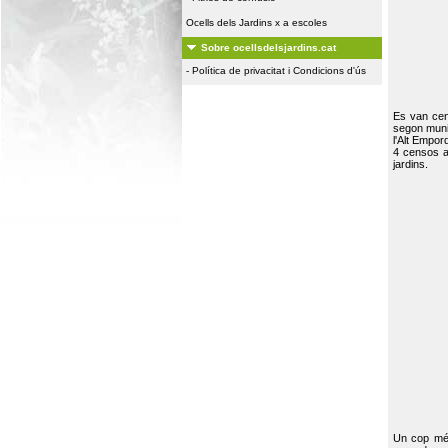
Ocells dels Jardins x a escoles
Sobre ocellsdelsjardins.cat
-
Política de privacitat i Condicions d'ús
Es van ce
segon muni
l'Alt Empor
4 censos a
jardins.
Un cop més