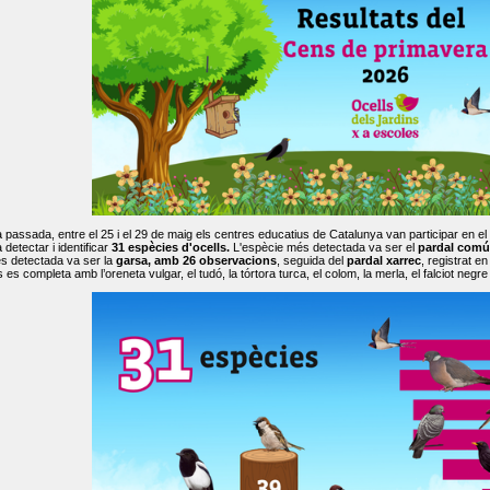
passada, entre el 25 i el 29 de maig els centres educatius de Catalunya van participar en el
 detectar i identificar
31 espècies d'ocells.
L'espècie més detectada va ser el
pardal comú
s detectada va ser la
garsa, amb 26 observacions
, seguida del
pardal xarrec
, registrat 
es completa amb l’oreneta vulgar, el tudó, la tórtora turca, el colom, la merla, el falciot negre