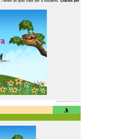
 i tenen un gran valor per a nosaltres.
Gràcies per
enviat per Marina Cuito