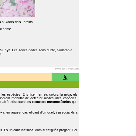
 a Ocells dels Jardins.
re cens:
alunya.
Les seves dades sens dubte, ajudaran a
.
enviat per Marina Cuito
r les espècies. Ens fixem en els colors, la mida, els
indrem l'habilitat de detectar moltes més espècies!
er això existeixen uns
recursos mnemotècnics
que
, en aquest cas el cant d'un ocell, i associar-la a
.
s. És un cant llastimós, com si estigués pregant. Per