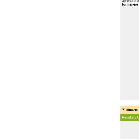
aprendre u
formar-ne 
dimarts,
Resultats 