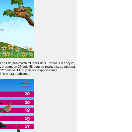
 cens de primavera d'Ocells dels Jardins. En conjunt,
,
present en 39 dels 48 censos realitzats. La segona
en 22 censos. El grup de les espècies més
 i l’oreneta cuablanca.