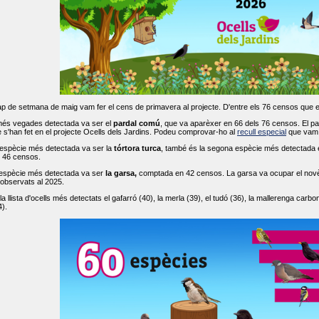
ap de setmana de maig vam fer el cens de primavera al projecte. D'entre els 76 censos que 
més vegades detectada va ser el
pardal comú
, que va aparèxer en 66 dels 76 censos. El par
s'han fet en el projecte Ocells dels Jardins. Podeu comprovar-ho al
recull especial
que vam f
espècie més detectada va ser la
tórtora turca
, també és la segona espècie més detectada en
n 46 censos.
 espècie més detectada va ser
la garsa,
comptada en 42 censos. La garsa va ocupar el novè l
 observats al 2025.
 llista d'ocells més detectats el gafarró (40), la merla (39), el tudó (36), la mallerenga carbone
).