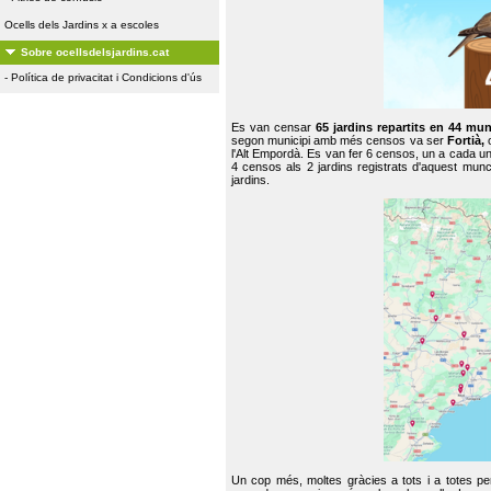
Ocells dels Jardins x a escoles
Sobre ocellsdelsjardins.cat
-
Política de privacitat i Condicions d'ús
Es van censar
65 jardins repartits en 44 mun
segon municipi amb més censos va ser
Fortià,
l'Alt Empordà. Es van fer 6 censos, un a cada u
4 censos als 2 jardins registrats d'aquest mun
jardins.
Un cop més, moltes gràcies a tots i a totes pe