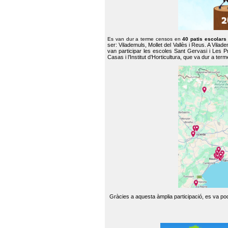
Es van dur a terme censos en
40 patis escolar
ser: Vilademuls, Mollet del Vallès i Reus. A Vilad
van participar les escoles Sant Gervasi i Les P
Casas i l’Institut d’Horticultura, que va dur a te
Gràcies a aquesta àmplia participació, es va pode