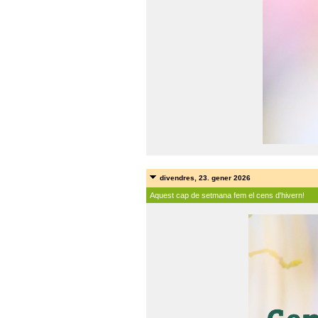
divendres, 23. gener 2026
Aquest cap de setmana fem el cens d'hivern!