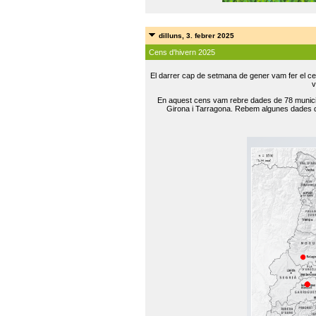
dilluns, 3. febrer 2025
Cens d'hivern 2025
El darrer cap de setmana de gener vam fer el ce
v
En aquest cens vam rebre dades de 78 municip
Girona i Tarragona. Rebem algunes dades de 