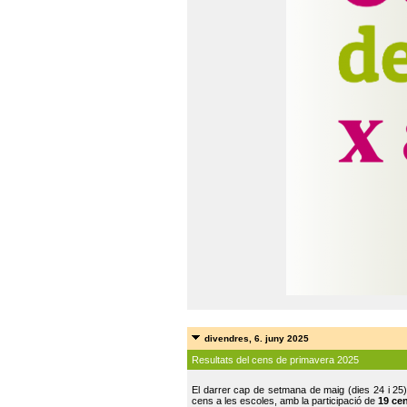
divendres, 6. juny 2025
Resultats del cens de primavera 2025
El darrer cap de setmana de maig (dies 24 i 25)
cens a les escoles, amb la participació de
19 ce