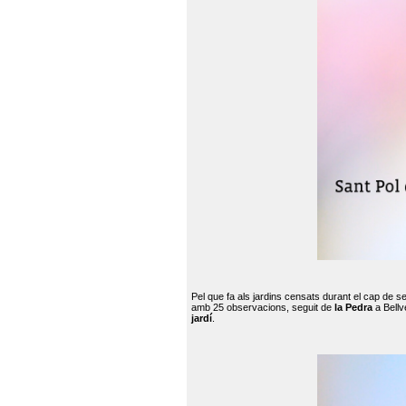
Pel que fa als jardins censats durant el cap de 
amb 25 observacions, seguit de
la Pedra
a Bellv
jardí
.