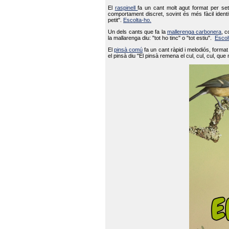
El
raspinell
fa un cant molt agut format per set
comportament discret, sovint és més fàcil ident
petit".
Escolta-ho.
Un dels cants que fa la
mallerenga carbonera
, c
la mallarenga diu: "tot ho tinc" o "tot estiu".
Escol
El
pinsà comú
fa un cant ràpid i melodiós, forma
el pinsà diu "El pinsà remena el cul, cul, cul, que 