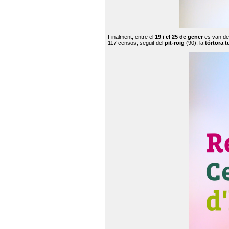
Finalment, entre el
19 i el 25 de gener
es van de
117 censos, seguit del
pit-roig
(90), la
tórtora t