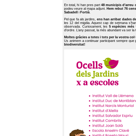
En total, hi han pres part
48 municipis d’arreu 
podeu veure al mapa adjunt.
Hem rebut 76 cen
Sabadell
i
Fortià
.
Pel que fa als jardins,
ens han arribat dades d
les 12 del migdia. Aquest cap de setmana s’han
observada. Curiosament, les
5 espècies més 
d’ordre. L’any passat, la més abundant va ser la
Moltes gràcies a totes i tots per la vostra col
Us animem a continuar participant sempre que
biodiversitat!