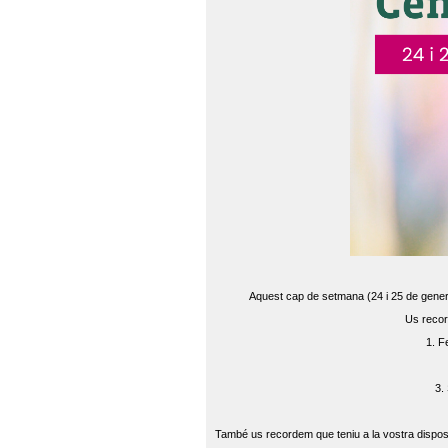
Aquest cap de setmana (24 i 25 de gener) 
Us recor
1. F
3.
També us recordem que teniu a la vostra disposi