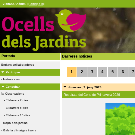
Visitant Anònim
[Participa-hi]
Portada
Darreres notícies
Entitats col·laboradores
1
2
3
4
5
6
7
Participar
-
Instruccions
Consultar
dimecres, 3. juny 2026
Observacions
Resultats del Cens de Primavera 2026
-
El darrers 2 dies
-
El darrers 5 dies
-
El darrers 15 dies
-
Mapa dels jardins
-
Galeria d'imatges i sons