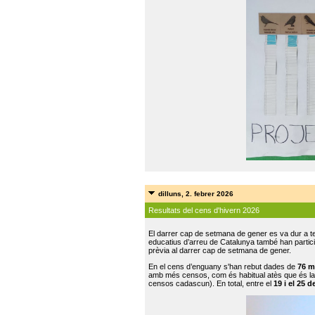
dilluns, 2. febrer 2026
Resultats del cens d'hivern 2026
El darrer cap de setmana de gener es va dur a te
educatius d’arreu de Catalunya també han participat
prèvia al darrer cap de setmana de gener.
En el cens d’enguany s'han rebut dades de
76 m
amb més censos, com és habitual atès que és la
censos cadascun). En total, entre el
19 i el 25 