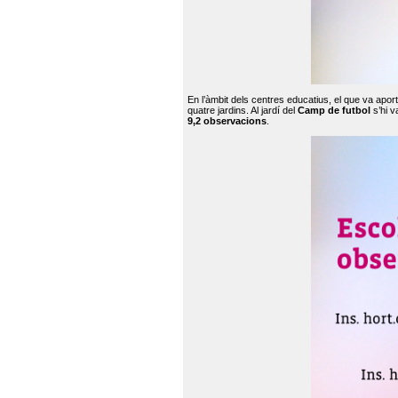
En l’àmbit dels centres educatius, el que va apor
quatre jardins. Al jardí del
Camp de futbol
s’hi v
9,2 observacions
.