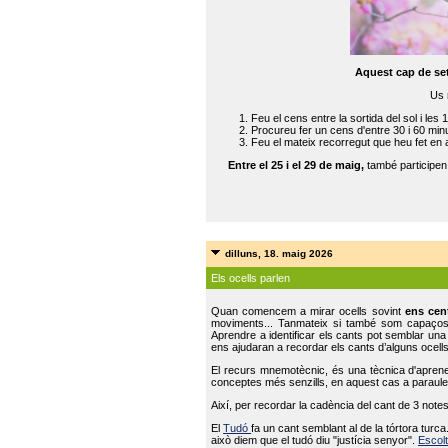
Aquest cap de se
Us 
Feu el cens entre la sortida del sol i les 
Procureu fer un cens d'entre 30 i 60 min
Feu el mateix recorregut que heu fet en 
Entre el 25 i el 29 de maig,
també participe
dilluns, 18. maig 2026
Els ocells parlen
Quan comencem a mirar ocells sovint
ens cen
moviments... Tanmateix si també som capaço
Aprendre a identificar els cants pot semblar una
ens ajudaran a recordar els cants d’alguns ocells
El recurs mnemotècnic, és una tècnica d'aprene
conceptes més senzills, en aquest cas a paraules
Així, per recordar la cadència del cant de 3 note
El
Tudó
fa un cant semblant al de la tórtora tur
això diem que el tudó diu "justícia senyor".
Escolt