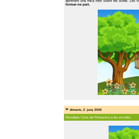
aprendre una mica més sobre els ocells. Les vo
formar-ne part.
dimarts, 2. juny 2026
Resultats Cens de Primavera a les escoles