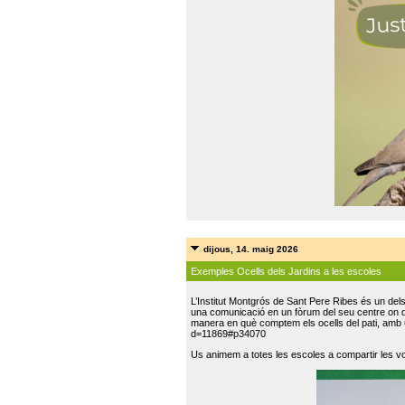
dijous, 14. maig 2026
Exemples Ocells dels Jardins a les escoles
L’Institut Montgrós de Sant Pere Ribes és un del
una comunicació en un fòrum del seu centre on do
manera en què comptem els ocells del pati, amb 
d=11869#p34070
Us animem a totes les escoles a compartir les vo