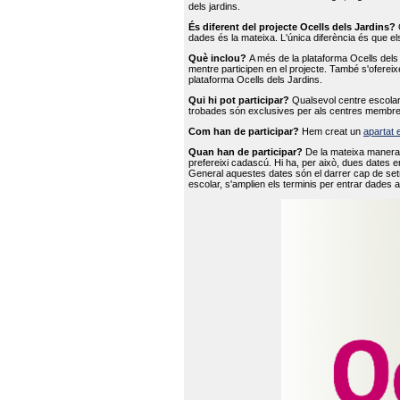
dels jardins.
És diferent del projecte Ocells dels Jardins?
O
dades és la mateixa. L'única diferència és que e
Què inclou?
A més de la plataforma Ocells dels 
mentre participen en el projecte. També s'ofereix
plataforma Ocells dels Jardins.
Qui hi pot participar?
Qualsevol centre escolar 
trobades són exclusives per als centres membre
Com han de participar?
Hem creat un
apartat 
Quan han de participar?
De la mateixa manera 
prefereixi cadascú. Hi ha, per això, dues dates e
General aquestes dates són el darrer cap de setm
escolar, s'amplien els terminis per entrar dades