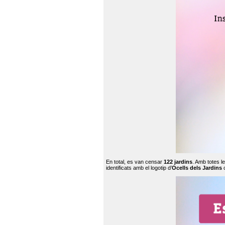
En total, es van censar
122 jardins
. Amb totes l
identificats amb el logotip d’
Ocells dels Jardins
c