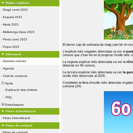
Dades i anàlisis
-
Dragó comú 2023
-
Esquirol 2023
-
Merla 2023
-
Mallerenga blava 2023
-
Pinsà comú 2023
El darrer cap de setmana de maig vam fer el cens
-
Puput 2023
L'espècie més vegades detectada va ser el
par
Informació
censos que s'han fet en el projecte Ocells dels
-
Darreres notícies
La segona espècie més detectada va ser la
tórt
detectar en 46 censos.
-
Agenda
La tercera espècie més detectada va ser
la gar
ocells més observats al 2025.
-
Codi de conducta
Completen la llista d'ocells més detectats el gafar
Ajuda
comuna (24).
-
Explicació dels símbols
-
FAQ
Estadístiques
Fitxes d'identificació
-
Fitxes d'identificació
Fitxes de confusió
-
Fitxes de confusió