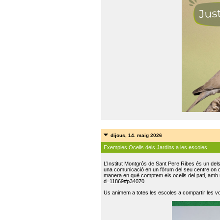
dijous, 14. maig 2026
Exemples Ocells dels Jardins a les escoles
L’Institut Montgrós de Sant Pere Ribes és un del
una comunicació en un fòrum del seu centre on do
manera en què comptem els ocells del pati, amb 
d=11869#p34070
Us animem a totes les escoles a compartir les vo