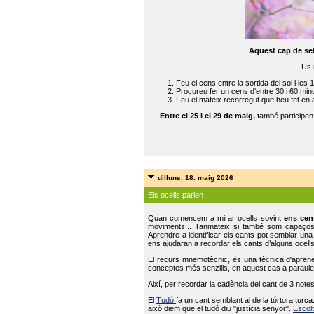
Aquest cap de se
Us 
Feu el cens entre la sortida del sol i les 
Procureu fer un cens d'entre 30 i 60 min
Feu el mateix recorregut que heu fet en 
Entre el 25 i el 29 de maig,
també participe
dilluns, 18. maig 2026
Els ocells parlen
Quan comencem a mirar ocells sovint
ens cen
moviments... Tanmateix si també som capaço
Aprendre a identificar els cants pot semblar una
ens ajudaran a recordar els cants d’alguns ocells
El recurs mnemotècnic, és una tècnica d'aprene
conceptes més senzills, en aquest cas a paraules
Així, per recordar la cadència del cant de 3 note
El
Tudó
fa un cant semblant al de la tórtora tur
això diem que el tudó diu "justícia senyor".
Escolt