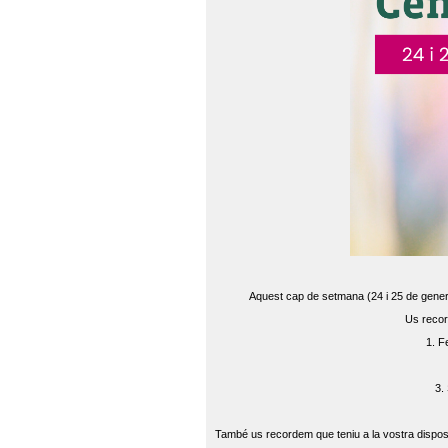
Aquest cap de setmana (24 i 25 de gener) 
Us recor
1. F
3.
També us recordem que teniu a la vostra disposi