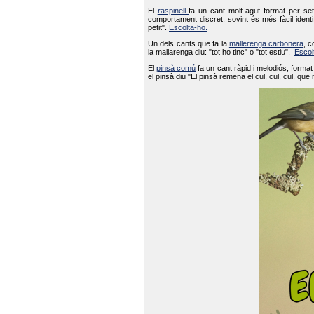
El
raspinell
fa un cant molt agut format per set
comportament discret, sovint és més fàcil ident
petit".
Escolta-ho.
Un dels cants que fa la
mallerenga carbonera
, c
la mallarenga diu: "tot ho tinc" o "tot estiu".
Escol
El
pinsà comú
fa un cant ràpid i melodiós, forma
el pinsà diu "El pinsà remena el cul, cul, cul, que 