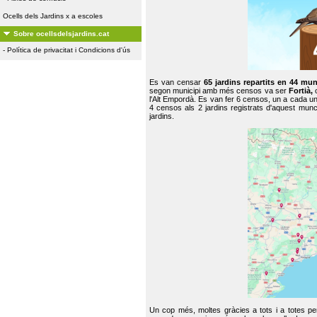
Ocells dels Jardins x a escoles
Sobre ocellsdelsjardins.cat
-
Política de privacitat i Condicions d'ús
Es van censar
65 jardins repartits en 44 mun
segon municipi amb més censos va ser
Fortià,
l'Alt Empordà. Es van fer 6 censos, un a cada u
4 censos als 2 jardins registrats d'aquest mun
jardins.
Un cop més, moltes gràcies a tots i a totes pe