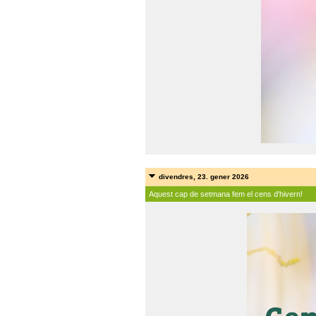
divendres, 23. gener 2026
Aquest cap de setmana fem el cens d'hivern!