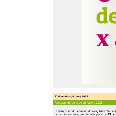
divendres, 6. juny 2025
Resultats del cens de primavera 2025
El darrer cap de setmana de maig (dies 24 i 25)
cens a les escoles, amb la participació de
19 ce