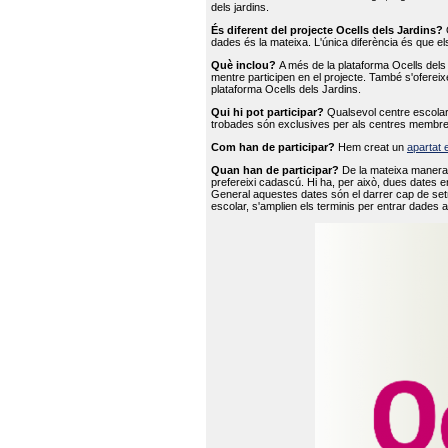
dels jardins.
És diferent del projecte Ocells dels Jardins?
O
dades és la mateixa. L'única diferència és que e
Què inclou?
A més de la plataforma Ocells dels 
mentre participen en el projecte. També s'ofereix
plataforma Ocells dels Jardins.
Qui hi pot participar?
Qualsevol centre escolar 
trobades són exclusives per als centres membre
Com han de participar?
Hem creat un
apartat 
Quan han de participar?
De la mateixa manera 
prefereixi cadascú. Hi ha, per això, dues dates e
General aquestes dates són el darrer cap de setm
escolar, s'amplien els terminis per entrar dades