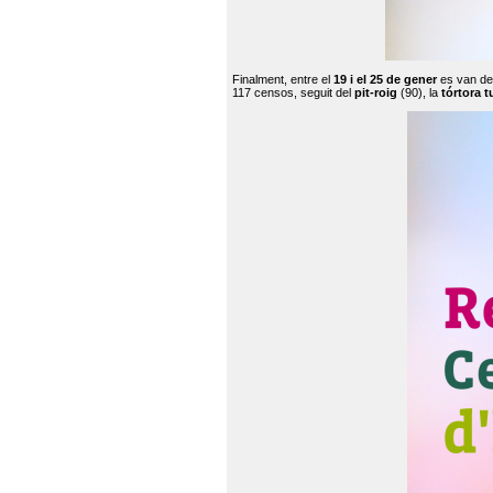
Finalment, entre el
19 i el 25 de gener
es van de
117 censos, seguit del
pit-roig
(90), la
tórtora t