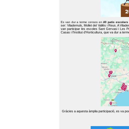
Es van dur a terme censos en
40 patis escolar
ser: Vilademuls, Mollet del Vallès i Reus. A Vilad
van participar les escoles Sant Gervasi i Les P
Casas i l’Institut d’Horticultura, que va dur a te
Gràcies a aquesta àmplia participació, es va pode