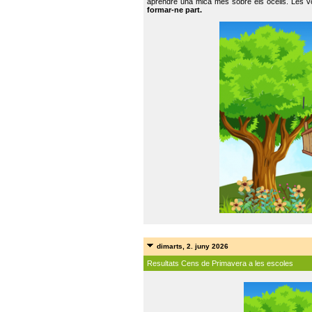
aprendre una mica més sobre els ocells. Les vo
formar-ne part.
dimarts, 2. juny 2026
Resultats Cens de Primavera a les escoles