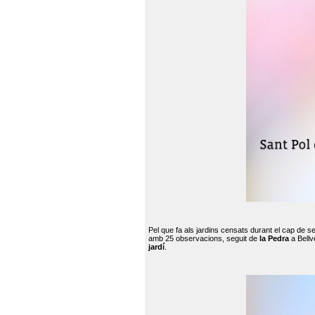
Pel que fa als jardins censats durant el cap de 
amb 25 observacions, seguit de
la Pedra
a Bellv
jardí
.