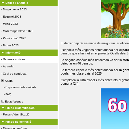
Dades i anàlisis
-
Dragó comú 2023
-
Esquirol 2023
-
Merla 2023
-
Mallerenga blava 2023
-
Pinsà comú 2023
El darrer cap de setmana de maig vam fer el cens
-
Puput 2023
L'espècie més vegades detectada va ser el
par
Informació
censos que s'han fet en el projecte Ocells dels
-
Darreres notícies
La segona espècie més detectada va ser la
tórt
detectar en 46 censos.
-
Agenda
La tercera espècie més detectada va ser
la gar
ocells més observats al 2025.
-
Codi de conducta
Completen la llista d'ocells més detectats el gafar
Ajuda
comuna (24).
-
Explicació dels símbols
-
FAQ
Estadístiques
Fitxes d'identificació
-
Fitxes d'identificació
Fitxes de confusió
-
Fitxes de confusió