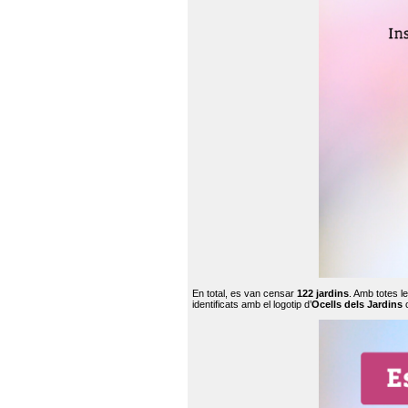
En total, es van censar
122 jardins
. Amb totes l
identificats amb el logotip d’
Ocells dels Jardins
c