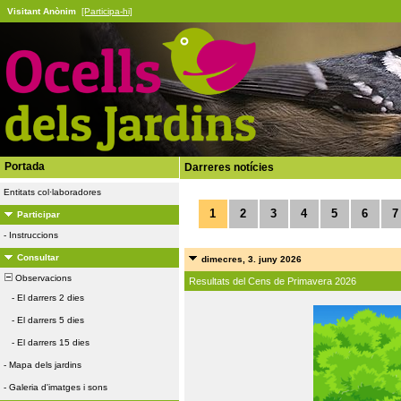
Visitant Anònim
[Participa-hi]
Portada
Darreres notícies
Entitats col·laboradores
1
2
3
4
5
6
7
Participar
-
Instruccions
Consultar
dimecres, 3. juny 2026
Observacions
Resultats del Cens de Primavera 2026
-
El darrers 2 dies
-
El darrers 5 dies
-
El darrers 15 dies
-
Mapa dels jardins
-
Galeria d'imatges i sons