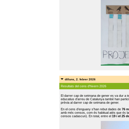
dilluns, 2. febrer 2026
Resultats del cens d'hivern 2026
El darrer cap de setmana de gener es va dur a te
educatius d’arreu de Catalunya també han participat
prèvia al darrer cap de setmana de gener.
En el cens d’enguany s'han rebut dades de
76 m
amb més censos, com és habitual atès que és la
censos cadascun). En total, entre el
19 i el 25 