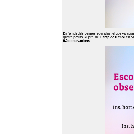
En l’àmbit dels centres educatius, el que va apor
quatre jardins. Al jardí del
Camp de futbol
s’hi v
9,2 observacions
.