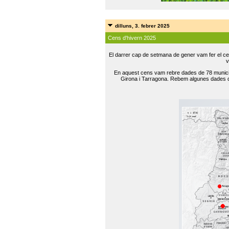
dilluns, 3. febrer 2025
Cens d'hivern 2025
El darrer cap de setmana de gener vam fer el ce
v
En aquest cens vam rebre dades de 78 municip
Girona i Tarragona. Rebem algunes dades de 