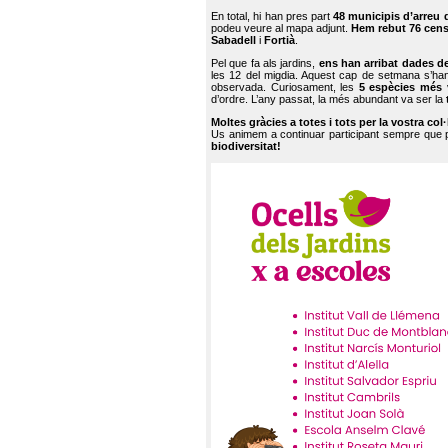
En total, hi han pres part
48 municipis d’arreu 
podeu veure al mapa adjunt.
Hem rebut 76 cen
Sabadell
i
Fortià
.
Pel que fa als jardins,
ens han arribat dades d
les 12 del migdia. Aquest cap de setmana s’han
observada. Curiosament, les
5 espècies més 
d’ordre. L’any passat, la més abundant va ser la
Moltes gràcies a totes i tots per la vostra col
Us animem a continuar participant sempre que
biodiversitat!