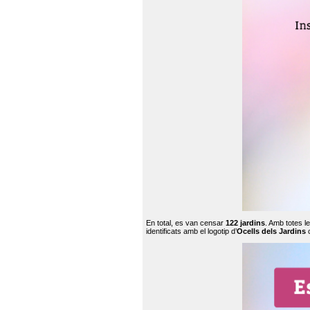
En total, es van censar
122 jardins
. Amb totes l
identificats amb el logotip d’
Ocells dels Jardins
c