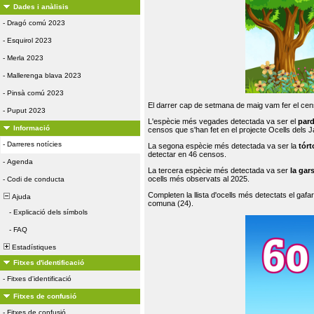
Dades i anàlisis
-
Dragó comú 2023
-
Esquirol 2023
-
Merla 2023
-
Mallerenga blava 2023
-
Pinsà comú 2023
El darrer cap de setmana de maig vam fer el cens
-
Puput 2023
L'espècie més vegades detectada va ser el
par
Informació
censos que s'han fet en el projecte Ocells dels
-
Darreres notícies
La segona espècie més detectada va ser la
tórt
detectar en 46 censos.
-
Agenda
La tercera espècie més detectada va ser
la gar
ocells més observats al 2025.
-
Codi de conducta
Completen la llista d'ocells més detectats el gafar
Ajuda
comuna (24).
-
Explicació dels símbols
-
FAQ
Estadístiques
Fitxes d'identificació
-
Fitxes d'identificació
Fitxes de confusió
-
Fitxes de confusió