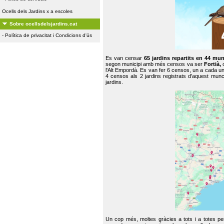
Ocells dels Jardins x a escoles
Sobre ocellsdelsjardins.cat
-
Política de privacitat i Condicions d'ús
Es van censar
65 jardins repartits en 44 mun
segon municipi amb més censos va ser
Fortià,
l'Alt Empordà. Es van fer 6 censos, un a cada u
4 censos als 2 jardins registrats d'aquest mun
jardins.
Un cop més, moltes gràcies a tots i a totes pe