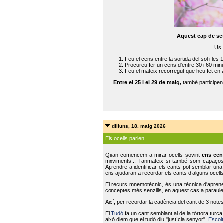
Aquest cap de se
Us 
Feu el cens entre la sortida del sol i les 
Procureu fer un cens d'entre 30 i 60 min
Feu el mateix recorregut que heu fet en 
Entre el 25 i el 29 de maig,
també participe
dilluns, 18. maig 2026
Els ocells parlen
Quan comencem a mirar ocells sovint
ens cen
moviments... Tanmateix si també som capaço
Aprendre a identificar els cants pot semblar una
ens ajudaran a recordar els cants d’alguns ocells
El recurs mnemotècnic, és una tècnica d'aprene
conceptes més senzills, en aquest cas a paraules
Així, per recordar la cadència del cant de 3 note
El
Tudó
fa un cant semblant al de la tórtora tur
això diem que el tudó diu "justícia senyor".
Escolt