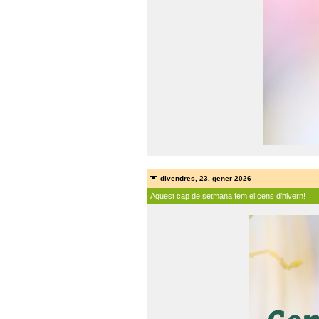
divendres, 23. gener 2026
Aquest cap de setmana fem el cens d'hivern!