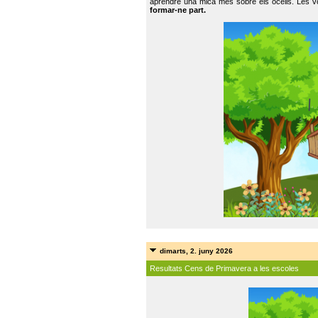
aprendre una mica més sobre els ocells. Les vo
formar-ne part.
dimarts, 2. juny 2026
Resultats Cens de Primavera a les escoles