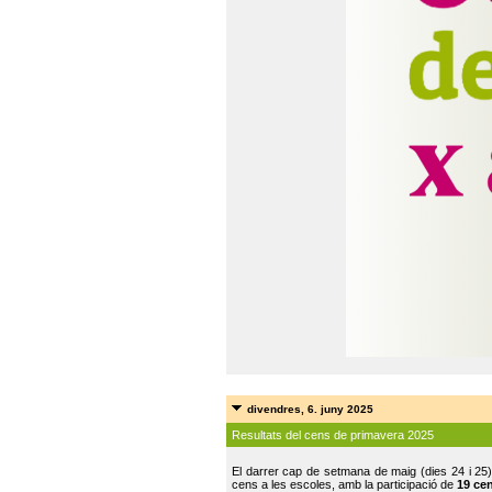
divendres, 6. juny 2025
Resultats del cens de primavera 2025
El darrer cap de setmana de maig (dies 24 i 25)
cens a les escoles, amb la participació de
19 ce