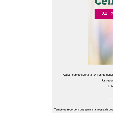
Aquest cap de setmana (24 i 25 de gener) 
Us recor
1. F
3.
També us recordem que teniu a la vostra disposi