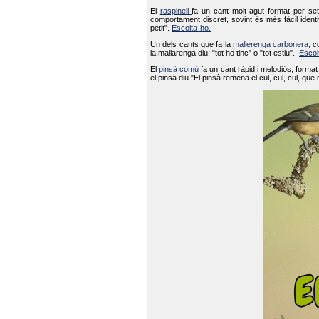
El
raspinell
fa un cant molt agut format per set
comportament discret, sovint és més fàcil ident
petit".
Escolta-ho.
Un dels cants que fa la
mallerenga carbonera
, c
la mallarenga diu: "tot ho tinc" o "tot estiu".
Escol
El
pinsà comú
fa un cant ràpid i melodiós, forma
el pinsà diu "El pinsà remena el cul, cul, cul, que 