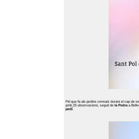
Pel que fa als jardins censats durant el cap de 
amb 25 observacions, seguit de
la Pedra
a Bellv
jardí
.