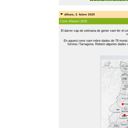
dilluns, 3. febrer 2025
Cens d'hivern 2025
El darrer cap de setmana de gener vam fer el ce
v
En aquest cens vam rebre dades de 78 municip
Girona i Tarragona. Rebem algunes dades de 