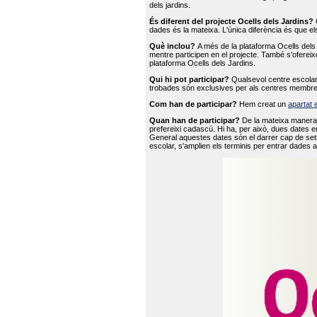
dels jardins.
És diferent del projecte Ocells dels Jardins?
O
dades és la mateixa. L'única diferència és que e
Què inclou?
A més de la plataforma Ocells dels 
mentre participen en el projecte. També s'ofereix
plataforma Ocells dels Jardins.
Qui hi pot participar?
Qualsevol centre escolar 
trobades són exclusives per als centres membre
Com han de participar?
Hem creat un
apartat 
Quan han de participar?
De la mateixa manera 
prefereixi cadascú. Hi ha, per això, dues dates e
General aquestes dates són el darrer cap de setm
escolar, s'amplien els terminis per entrar dades