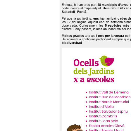
En total, hi han pres part
48 municipis d’arreu 
podeu veure al mapa adjunt.
Hem rebut 76 cen
Sabadell
i
Fortià
.
Pel que fa als jardins,
ens han arribat dades d
les 12 del migdia. Aquest cap de setmana s’han
observada. Curiosament, les
5 espècies més 
d’ordre. L’any passat, la més abundant va ser la
Moltes gràcies a totes i tots per la vostra col
Us animem a continuar participant sempre que
biodiversitat!