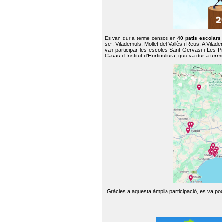
Es van dur a terme censos en
40 patis escolar
ser: Vilademuls, Mollet del Vallès i Reus. A Vilad
van participar les escoles Sant Gervasi i Les P
Casas i l’Institut d’Horticultura, que va dur a te
Gràcies a aquesta àmplia participació, es va pode