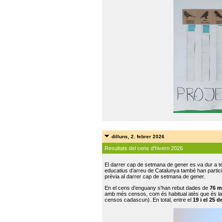
dilluns, 2. febrer 2026
Resultats del cens d'hivern 2026
El darrer cap de setmana de gener es va dur a te
educatius d’arreu de Catalunya també han participat
prèvia al darrer cap de setmana de gener.
En el cens d’enguany s'han rebut dades de
76 m
amb més censos, com és habitual atès que és la
censos cadascun). En total, entre el
19 i el 25 