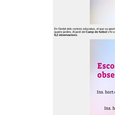
En l’àmbit dels centres educatius, el que va apor
quatre jardins. Al jardí del
Camp de futbol
s’hi v
9,2 observacions
.