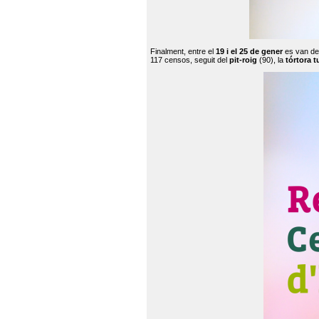
Finalment, entre el
19 i el 25 de gener
es van de
117 censos, seguit del
pit-roig
(90), la
tórtora t