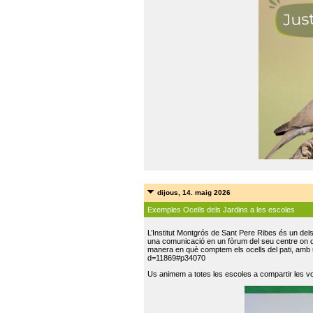
dijous, 14. maig 2026
Exemples Ocells dels Jardins a les escoles
L’Institut Montgrós de Sant Pere Ribes és un del
una comunicació en un fòrum del seu centre on do
manera en què comptem els ocells del pati, amb 
d=11869#p34070
Us animem a totes les escoles a compartir les vo