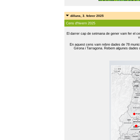
dilluns, 3. febrer 2025
Cens d'hivern 2025
El darrer cap de setmana de gener vam fer el ce
v
En aquest cens vam rebre dades de 78 municip
Girona i Tarragona. Rebem algunes dades de 