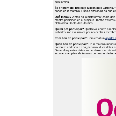
dels jardins.
És diferent del projecte Ocells dels Jardins?
O
dades és la mateixa. L'única diferència és que e
Què inclou?
A més de la plataforma Ocells dels 
mentre participen en el projecte. També s'ofereix
plataforma Ocells dels Jardins.
Qui hi pot participar?
Qualsevol centre escolar 
trobades són exclusives per als centres membre
Com han de participar?
Hem creat un
apartat 
Quan han de participar?
De la mateixa manera 
prefereixi cadascú. Hi ha, per això, dues dates e
General aquestes dates són el darrer cap de setm
escolar, s'amplien els terminis per entrar dades