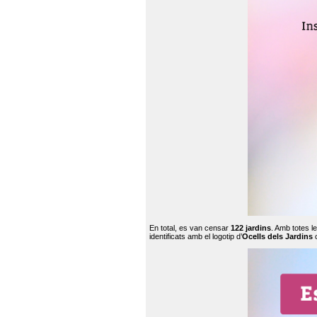
En total, es van censar
122 jardins
. Amb totes l
identificats amb el logotip d’
Ocells dels Jardins
c