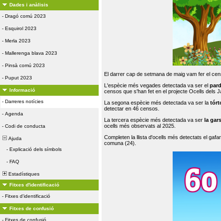
Dades i anàlisis
-
Dragó comú 2023
-
Esquirol 2023
-
Merla 2023
-
Mallerenga blava 2023
-
Pinsà comú 2023
El darrer cap de setmana de maig vam fer el cens
-
Puput 2023
L'espècie més vegades detectada va ser el
par
Informació
censos que s'han fet en el projecte Ocells dels
-
Darreres notícies
La segona espècie més detectada va ser la
tórt
detectar en 46 censos.
-
Agenda
La tercera espècie més detectada va ser
la gar
ocells més observats al 2025.
-
Codi de conducta
Completen la llista d'ocells més detectats el gafar
Ajuda
comuna (24).
-
Explicació dels símbols
-
FAQ
Estadístiques
Fitxes d'identificació
-
Fitxes d'identificació
Fitxes de confusió
-
Fitxes de confusió