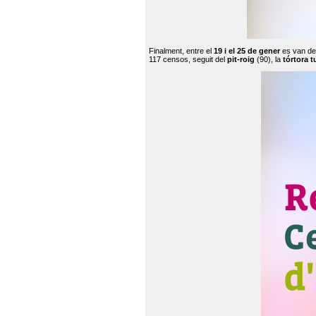
Finalment, entre el
19 i el 25 de gener
es van de
117 censos, seguit del
pit-roig
(90), la
tórtora t