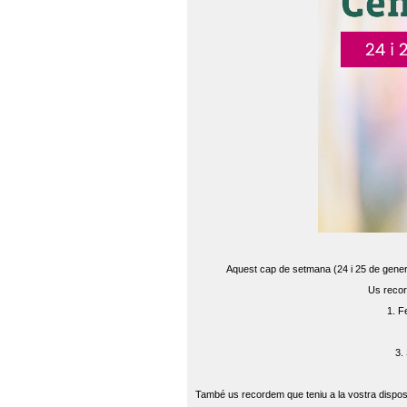
Aquest cap de setmana (24 i 25 de gener) 
Us recor
1. F
3.
També us recordem que teniu a la vostra disposi