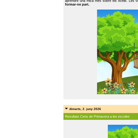
aprendre una mica més sobre els ocells. Les vo
formar-ne part.
dimarts, 2. juny 2026
Resultats Cens de Primavera a les escoles