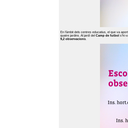
En l’àmbit dels centres educatius, el que va apor
quatre jardins. Al jardí del
Camp de futbol
s’hi v
9,2 observacions
.