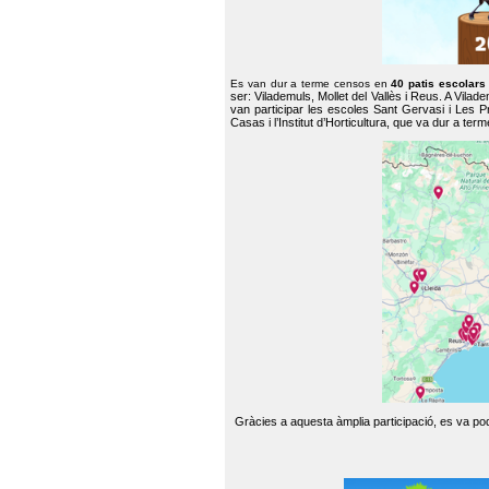
Es van dur a terme censos en
40 patis escolar
ser: Vilademuls, Mollet del Vallès i Reus. A Vilad
van participar les escoles Sant Gervasi i Les P
Casas i l’Institut d’Horticultura, que va dur a te
Gràcies a aquesta àmplia participació, es va pode