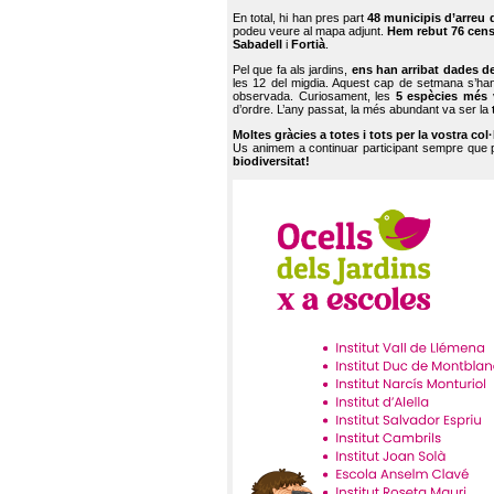
En total, hi han pres part
48 municipis d’arreu 
podeu veure al mapa adjunt.
Hem rebut 76 cen
Sabadell
i
Fortià
.
Pel que fa als jardins,
ens han arribat dades d
les 12 del migdia. Aquest cap de setmana s’han
observada. Curiosament, les
5 espècies més 
d’ordre. L’any passat, la més abundant va ser la
Moltes gràcies a totes i tots per la vostra col
Us animem a continuar participant sempre que
biodiversitat!