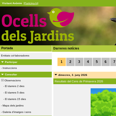
Visitant Anònim
[Participa-hi]
Portada
Darreres notícies
Entitats col·laboradores
1
2
3
4
5
6
7
Participar
-
Instruccions
Consultar
dimecres, 3. juny 2026
Observacions
Resultats del Cens de Primavera 2026
-
El darrers 2 dies
-
El darrers 5 dies
-
El darrers 15 dies
-
Mapa dels jardins
-
Galeria d'imatges i sons