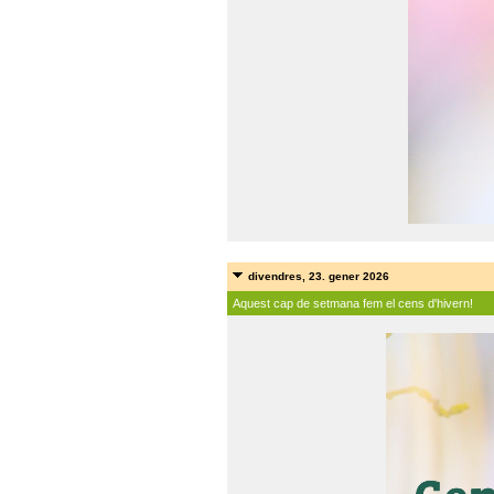
divendres, 23. gener 2026
Aquest cap de setmana fem el cens d'hivern!