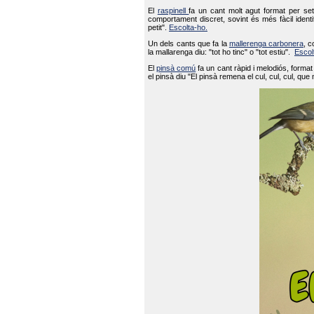
El
raspinell
fa un cant molt agut format per set
comportament discret, sovint és més fàcil ident
petit".
Escolta-ho.
Un dels cants que fa la
mallerenga carbonera
, c
la mallarenga diu: "tot ho tinc" o "tot estiu".
Escol
El
pinsà comú
fa un cant ràpid i melodiós, forma
el pinsà diu "El pinsà remena el cul, cul, cul, que 