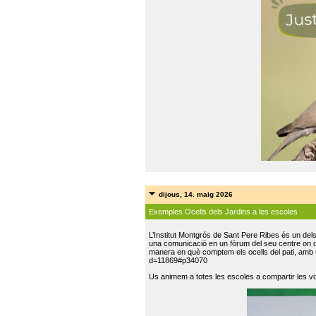
dijous, 14. maig 2026
Exemples Ocells dels Jardins a les escoles
L’Institut Montgrós de Sant Pere Ribes és un del
una comunicació en un fòrum del seu centre on do
manera en què comptem els ocells del pati, amb 
d=11869#p34070
Us animem a totes les escoles a compartir les vo