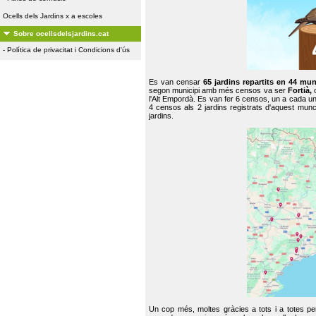
Ocells dels Jardins x a escoles
Sobre ocellsdelsjardins.cat
-
Política de privacitat i Condicions d'ús
Es van censar
65 jardins repartits en 44 mun
segon municipi amb més censos va ser
Fortià,
l'Alt Empordà. Es van fer 6 censos, un a cada u
4 censos als 2 jardins registrats d'aquest mun
jardins.
Un cop més, moltes gràcies a tots i a totes pe