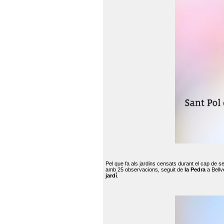
Pel que fa als jardins censats durant el cap de 
amb 25 observacions, seguit de
la Pedra
a Bellv
jardí
.