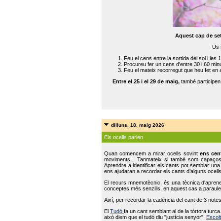
Aquest cap de se
Us 
Feu el cens entre la sortida del sol i les 
Procureu fer un cens d'entre 30 i 60 min
Feu el mateix recorregut que heu fet en 
Entre el 25 i el 29 de maig,
també participe
dilluns, 18. maig 2026
Els ocells parlen
Quan comencem a mirar ocells sovint
ens cen
moviments... Tanmateix si també som capaço
Aprendre a identificar els cants pot semblar una
ens ajudaran a recordar els cants d’alguns ocells
El recurs mnemotècnic, és una tècnica d'aprene
conceptes més senzills, en aquest cas a paraules
Així, per recordar la cadència del cant de 3 note
El
Tudó
fa un cant semblant al de la tórtora tur
això diem que el tudó diu "justícia senyor".
Escolt