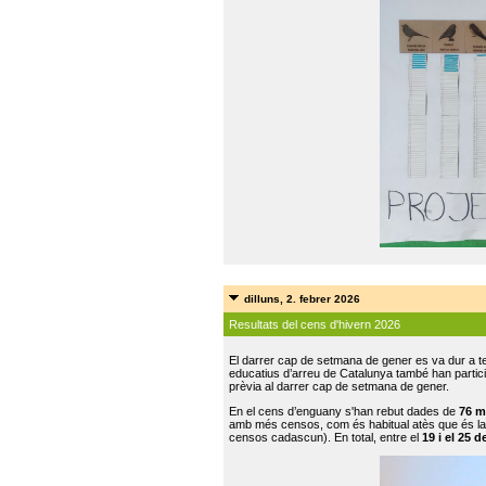
dilluns, 2. febrer 2026
Resultats del cens d'hivern 2026
El darrer cap de setmana de gener es va dur a te
educatius d’arreu de Catalunya també han participat
prèvia al darrer cap de setmana de gener.
En el cens d’enguany s'han rebut dades de
76 m
amb més censos, com és habitual atès que és la
censos cadascun). En total, entre el
19 i el 25 