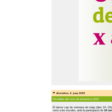
divendres, 6. juny 2025
Resultats del cens de primavera 2025
El darrer cap de setmana de maig (dies 24 i 25)
cens a les escoles, amb la participació de
19 ce