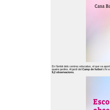
En l’àmbit dels centres educatius, el que va apor
quatre jardins. Al jardí del
Camp de futbol
s’hi v
9,2 observacions
.