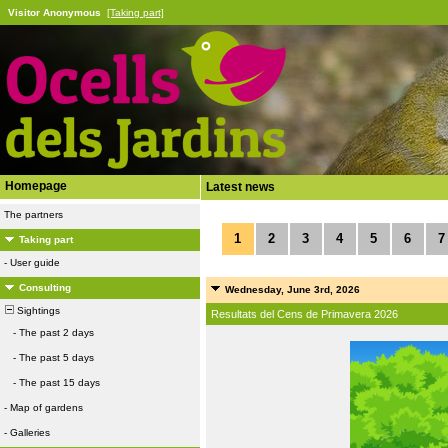
Visitor Anonymous
[Taking part]
Homepage
Latest news
The partners
1
2
3
4
5
6
7
Taking part
-
User guide
Consulting
Wednesday, June 3rd, 2026
Sightings
Resultats del Cens de Primavera 2026
-
The past 2 days
-
The past 5 days
-
The past 15 days
-
Map of gardens
-
Galleries