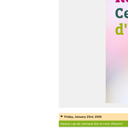
Friday, January 23rd, 2026
Aquest cap de setmana fem el cens d'hivern!