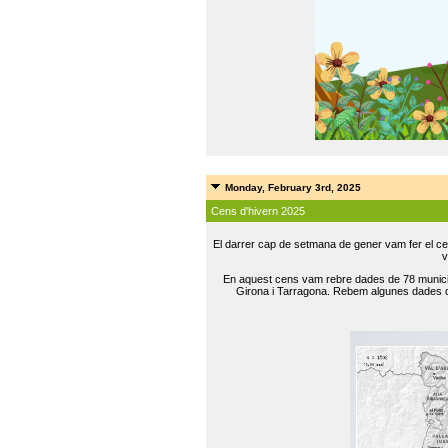
Monday, February 3rd, 2025
Cens d'hivern 2025
El darrer cap de setmana de gener vam fer el ce
v
En aquest cens vam rebre dades de 78 municip
Girona i Tarragona. Rebem algunes dades de 