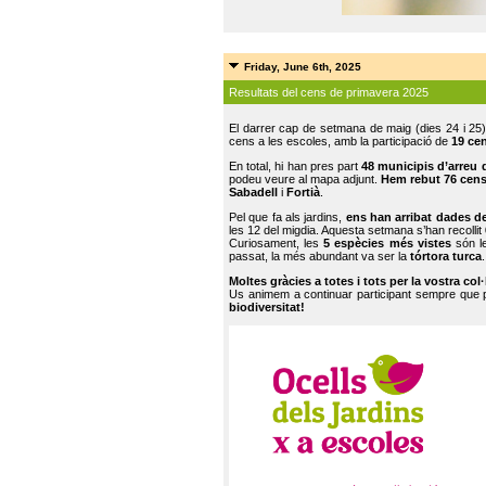
Friday, June 6th, 2025
Resultats del cens de primavera 2025
El darrer cap de setmana de maig (dies 24 i 25)
cens a les escoles, amb la participació de
19 ce
En total, hi han pres part
48 municipis d’arreu 
podeu veure al mapa adjunt.
Hem rebut 76 cen
Sabadell
i
Fortià
.
Pel que fa als jardins,
ens han arribat dades d
les 12 del migdia. Aquesta setmana s’han recollit
Curiosament, les
5 espècies més vistes
són le
passat, la més abundant va ser la
tórtora turca
.
Moltes gràcies a totes i tots per la vostra col
Us animem a continuar participant sempre que
biodiversitat!