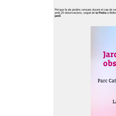
Pel que fa als jardins censats durant el cap de 
amb 25 observacions, seguit de
la Pedra
a Bellv
jardí
.