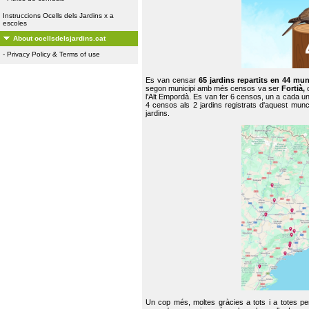
Instruccions Ocells dels Jardins x a
escoles
About ocellsdelsjardins.cat
-
Privacy Policy & Terms of use
Es van censar
65 jardins repartits en 44 mun
segon municipi amb més censos va ser
Fortià,
l'Alt Empordà. Es van fer 6 censos, un a cada u
4 censos als 2 jardins registrats d'aquest mun
jardins.
Un cop més, moltes gràcies a tots i a totes pe