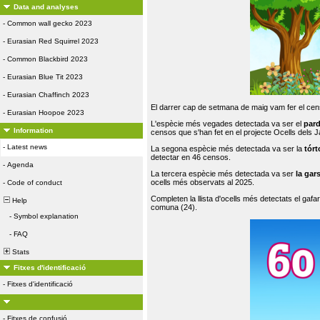
Data and analyses
-
Common wall gecko 2023
-
Eurasian Red Squirrel 2023
-
Common Blackbird 2023
-
Eurasian Blue Tit 2023
-
Eurasian Chaffinch 2023
El darrer cap de setmana de maig vam fer el cens
-
Eurasian Hoopoe 2023
L'espècie més vegades detectada va ser el
par
Information
censos que s'han fet en el projecte Ocells dels
-
Latest news
La segona espècie més detectada va ser la
tórt
detectar en 46 censos.
-
Agenda
La tercera espècie més detectada va ser
la gar
ocells més observats al 2025.
-
Code of conduct
Completen la llista d'ocells més detectats el gafar
Help
comuna (24).
-
Symbol explanation
-
FAQ
Stats
Fitxes d'identificació
-
Fitxes d'identificació
-
Fitxes de confusió