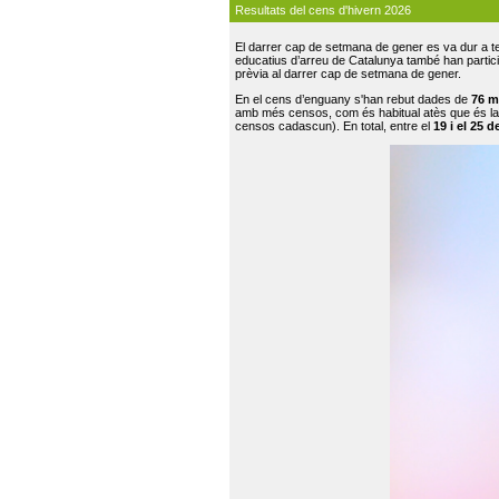
Resultats del cens d'hivern 2026
El darrer cap de setmana de gener es va dur a te
educatius d’arreu de Catalunya també han participat
prèvia al darrer cap de setmana de gener.
En el cens d’enguany s'han rebut dades de
76 m
amb més censos, com és habitual atès que és la
censos cadascun). En total, entre el
19 i el 25 