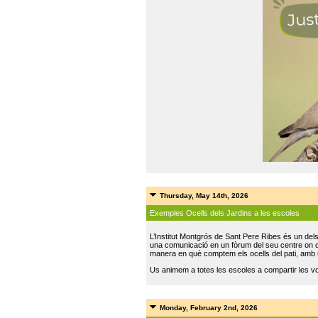
Thursday, May 14th, 2026
Exemples Ocells dels Jardins a les escoles
L’Institut Montgrós de Sant Pere Ribes és un del
una comunicació en un fòrum del seu centre on do
manera en què comptem els ocells del pati, amb 
Us animem a totes les escoles a compartir les vo
Monday, February 2nd, 2026