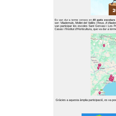
Es van dur a terme censos en
40 patis escolar
ser: Vilademuls, Mollet del Vallès i Reus. A Vilad
van participar les escoles Sant Gervasi i Les P
Casas i l’Institut d’Horticultura, que va dur a te
Gràcies a aquesta àmplia participació, es va pode