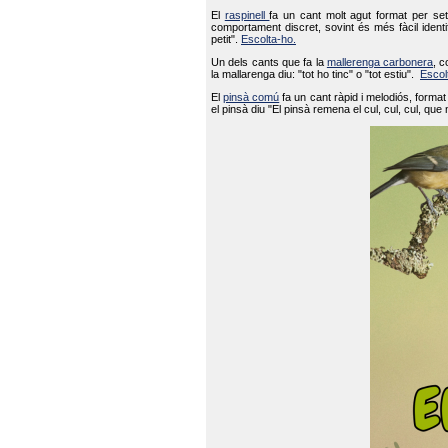
El
raspinell
fa un cant molt agut format per set
comportament discret, sovint és més fàcil ident
petit".
Escolta-ho.
Un dels cants que fa la
mallerenga carbonera
, c
la mallarenga diu: "tot ho tinc" o "tot estiu".
Escol
El
pinsà comú
fa un cant ràpid i melodiós, forma
el pinsà diu "El pinsà remena el cul, cul, cul, que 