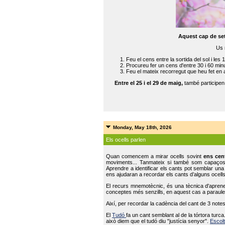
Aquest cap de se
Us 
Feu el cens entre la sortida del sol i les 
Procureu fer un cens d'entre 30 i 60 min
Feu el mateix recorregut que heu fet en 
Entre el 25 i el 29 de maig,
també participe
Monday, May 18th, 2026
Els ocells parlen
Quan comencem a mirar ocells sovint
ens cen
moviments... Tanmateix si també som capaço
Aprendre a identificar els cants pot semblar una
ens ajudaran a recordar els cants d’alguns ocells
El recurs mnemotècnic, és una tècnica d'aprene
conceptes més senzills, en aquest cas a paraules
Així, per recordar la cadència del cant de 3 note
El
Tudó
fa un cant semblant al de la tórtora tur
això diem que el tudó diu "justícia senyor".
Escolt