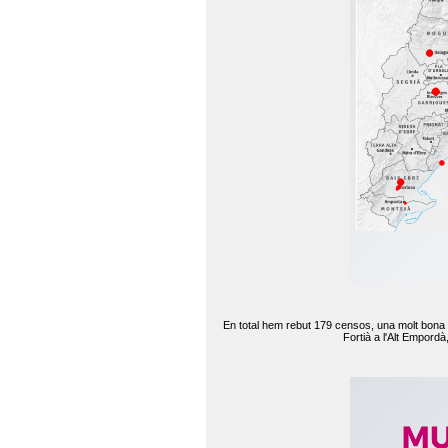
En total hem rebut 179 censos, una molt bona d
Fortià a l'Alt Empord