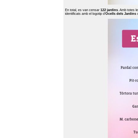
En total, es van censar
122 jardins
. Amb totes l
identificats amb el logotip d’
Ocells dels Jardins
c