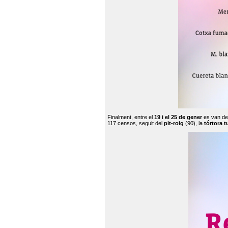
Finalment, entre el
19 i el 25 de gener
es van de
117 censos, seguit del
pit-roig
(90), la
tórtora t