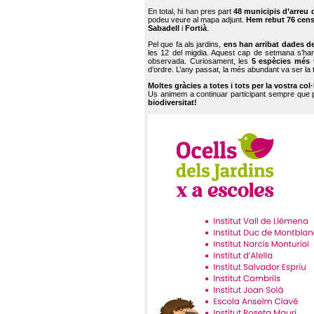
En total, hi han pres part
48 municipis d’arreu 
podeu veure al mapa adjunt.
Hem rebut 76 cen
Sabadell
i
Fortià
.
Pel que fa als jardins,
ens han arribat dades d
les 12 del migdia. Aquest cap de setmana s’han
observada. Curiosament, les
5 espècies més 
d’ordre. L’any passat, la més abundant va ser la
Moltes gràcies a totes i tots per la vostra col
Us animem a continuar participant sempre que
biodiversitat!