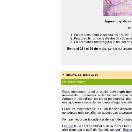
Aquest cap de se
Us 
Feu el cens entre la sortida del sol i les 
Procureu fer un cens d'entre 30 i 60 min
Feu el mateix recorregut que heu fet en 
Entre el 25 i el 29 de maig,
també participe
dilluns, 18. maig 2026
Els ocells parlen
Quan comencem a mirar ocells sovint
ens cen
moviments... Tanmateix si també som capaço
Aprendre a identificar els cants pot semblar una
ens ajudaran a recordar els cants d’alguns ocells
El recurs mnemotècnic, és una tècnica d'aprene
conceptes més senzills, en aquest cas a paraules
Així, per recordar la cadència del cant de 3 note
El
Tudó
fa un cant semblant al de la tórtora tur
això diem que el tudó diu "justícia senyor".
Escolt