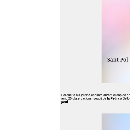
Pel que fa als jardins censats durant el cap de 
amb 25 observacions, seguit de
la Pedra
a Bellv
jardí
.