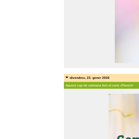
divendres, 23. gener 2026
Aquest cap de setmana fem el cens d'hivern!