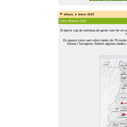
dilluns, 3. febrer 2025
Cens d'hivern 2025
El darrer cap de setmana de gener vam fer el ce
v
En aquest cens vam rebre dades de 78 municip
Girona i Tarragona. Rebem algunes dades de 