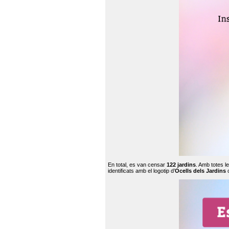
En total, es van censar
122 jardins
. Amb totes l
identificats amb el logotip d’
Ocells dels Jardins
c