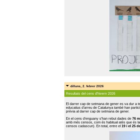
dilluns, 2. febrer 2026
Resultats del cens d'hivern 2026
El darrer cap de setmana de gener es va dur a te
educatius d’arreu de Catalunya també han participat
prèvia al darrer cap de setmana de gener.
En el cens d’enguany s'han rebut dades de
76 m
amb més censos, com és habitual atès que és la
censos cadascun). En total, entre el
19 i el 25 