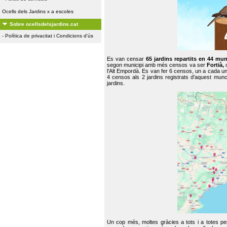
Ocells dels Jardins x a escoles
Sobre ocellsdelsjardins.cat
-
Política de privacitat i Condicions d'ús
Es van censar
65 jardins repartits en 44 mun
segon municipi amb més censos va ser
Fortià,
l'Alt Empordà. Es van fer 6 censos, un a cada u
4 censos als 2 jardins registrats d'aquest mun
jardins.
Un cop més, moltes gràcies a tots i a totes pe