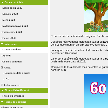
Dades i anàlisis
-
Dragó comú 2023
-
Esquirol 2023
-
Merla 2023
-
Mallerenga blava 2023
-
Pinsà comú 2023
El darrer cap de setmana de maig vam fer el cens
-
Puput 2023
L'espècie més vegades detectada va ser el
par
Informació
censos que s'han fet en el projecte Ocells dels
-
Darreres notícies
La segona espècie més detectada va ser la
tórt
detectar en 46 censos.
-
Agenda
La tercera espècie més detectada va ser
la gar
ocells més observats al 2025.
-
Codi de conducta
Completen la llista d'ocells més detectats el gafar
Ajuda
comuna (24).
-
Explicació dels símbols
-
FAQ
Estadístiques
Fitxes d'identificació
-
Fitxes d'identificació
Fitxes de confusió
-
Fitxes de confusió