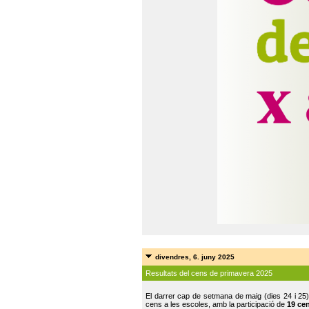
divendres, 6. juny 2025
Resultats del cens de primavera 2025
El darrer cap de setmana de maig (dies 24 i 25)
cens a les escoles, amb la participació de
19 ce