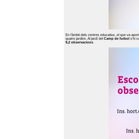
En l’àmbit dels centres educatius, el que va apor
quatre jardins. Al jardí del
Camp de futbol
s’hi v
9,2 observacions
.