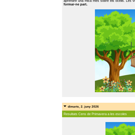
aprendre una mica més sobre els ocells. Les vo
formar-ne part.
dimarts, 2. juny 2026
Resultats Cens de Primavera a les escoles