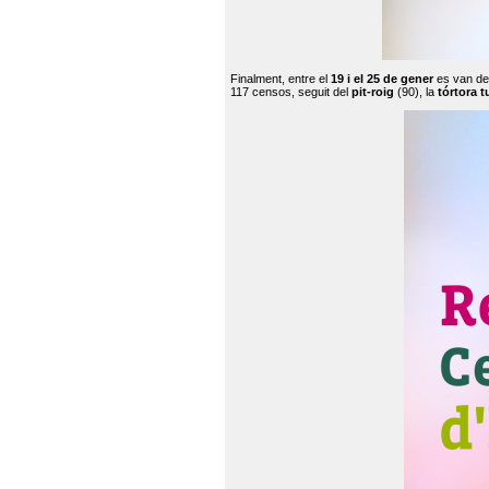
Finalment, entre el
19 i el 25 de gener
es van de
117 censos, seguit del
pit-roig
(90), la
tórtora t