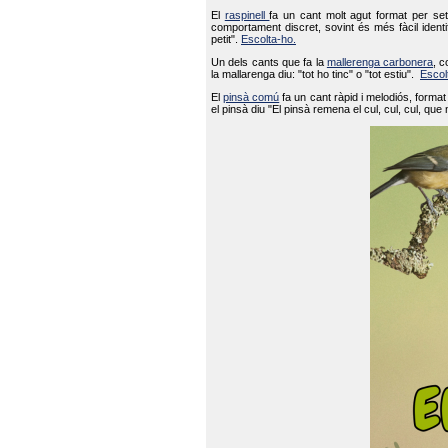
El
raspinell
fa un cant molt agut format per set
comportament discret, sovint és més fàcil ident
petit".
Escolta-ho.
Un dels cants que fa la
mallerenga carbonera
, c
la mallarenga diu: "tot ho tinc" o "tot estiu".
Escol
El
pinsà comú
fa un cant ràpid i melodiós, forma
el pinsà diu "El pinsà remena el cul, cul, cul, que 