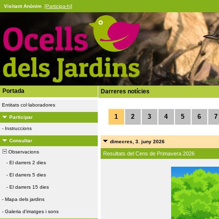
Visitant Anònim
[Participa-hi]
Portada
Darreres notícies
Entitats col·laboradores
1
2
3
4
5
6
7
Participar
-
Instruccions
Consultar
dimecres, 3. juny 2026
Observacions
Resultats del Cens de Primavera 2026
-
El darrers 2 dies
-
El darrers 5 dies
-
El darrers 15 dies
-
Mapa dels jardins
-
Galeria d'imatges i sons