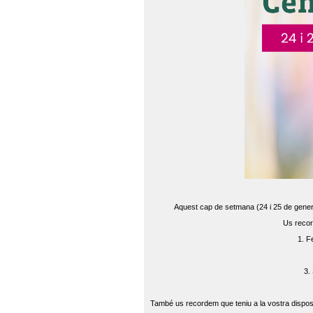
Aquest cap de setmana (24 i 25 de gener) 
Us recor
1. F
3.
També us recordem que teniu a la vostra disposi