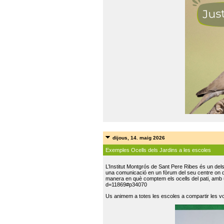
dijous, 14. maig 2026
Exemples Ocells dels Jardins a les escoles
L’Institut Montgrós de Sant Pere Ribes és un del
una comunicació en un fòrum del seu centre on do
manera en què comptem els ocells del pati, amb 
d=11869#p34070
Us animem a totes les escoles a compartir les vo