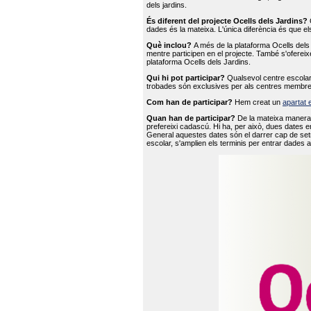
dels jardins.
És diferent del projecte Ocells dels Jardins?
O
dades és la mateixa. L'única diferència és que e
Què inclou?
A més de la plataforma Ocells dels 
mentre participen en el projecte. També s'ofereix
plataforma Ocells dels Jardins.
Qui hi pot participar?
Qualsevol centre escolar 
trobades són exclusives per als centres membre
Com han de participar?
Hem creat un
apartat 
Quan han de participar?
De la mateixa manera 
prefereixi cadascú. Hi ha, per això, dues dates e
General aquestes dates són el darrer cap de setm
escolar, s'amplien els terminis per entrar dades