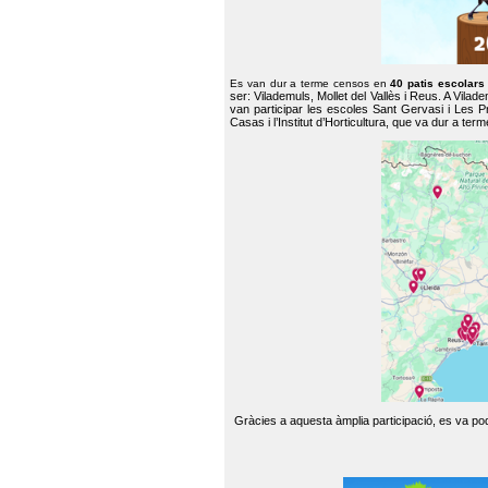
Es van dur a terme censos en
40 patis escolar
ser: Vilademuls, Mollet del Vallès i Reus. A Vilad
van participar les escoles Sant Gervasi i Les P
Casas i l’Institut d’Horticultura, que va dur a te
Gràcies a aquesta àmplia participació, es va pode