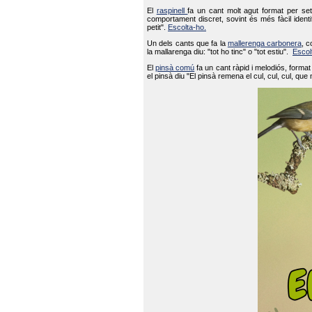
El
raspinell
fa un cant molt agut format per set
comportament discret, sovint és més fàcil ident
petit".
Escolta-ho.
Un dels cants que fa la
mallerenga carbonera
, c
la mallarenga diu: "tot ho tinc" o "tot estiu".
Escol
El
pinsà comú
fa un cant ràpid i melodiós, forma
el pinsà diu "El pinsà remena el cul, cul, cul, que 