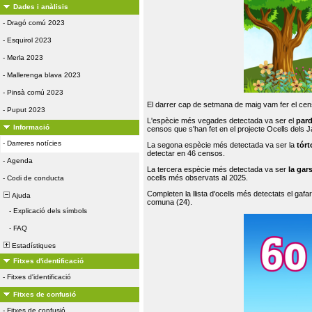
Dades i anàlisis
-
Dragó comú 2023
-
Esquirol 2023
-
Merla 2023
-
Mallerenga blava 2023
-
Pinsà comú 2023
El darrer cap de setmana de maig vam fer el cens
-
Puput 2023
L'espècie més vegades detectada va ser el
par
Informació
censos que s'han fet en el projecte Ocells dels
-
Darreres notícies
La segona espècie més detectada va ser la
tórt
detectar en 46 censos.
-
Agenda
La tercera espècie més detectada va ser
la gar
ocells més observats al 2025.
-
Codi de conducta
Completen la llista d'ocells més detectats el gafar
Ajuda
comuna (24).
-
Explicació dels símbols
-
FAQ
Estadístiques
Fitxes d'identificació
-
Fitxes d'identificació
Fitxes de confusió
-
Fitxes de confusió