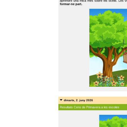
aprendre una mica més sobre els ocells. Les vo
formar-ne part.
dimarts, 2. juny 2026
Resultats Cens de Primavera a les escoles