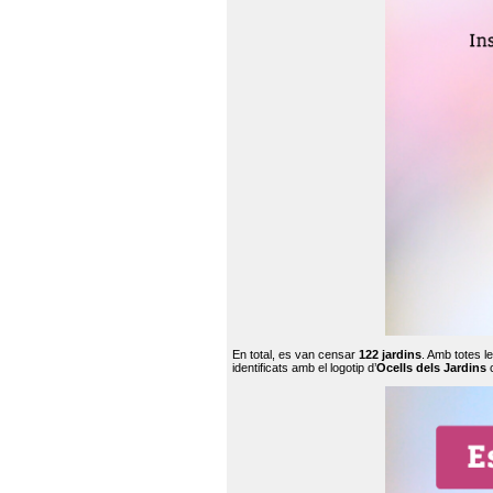
En total, es van censar
122 jardins
. Amb totes l
identificats amb el logotip d’
Ocells dels Jardins
c