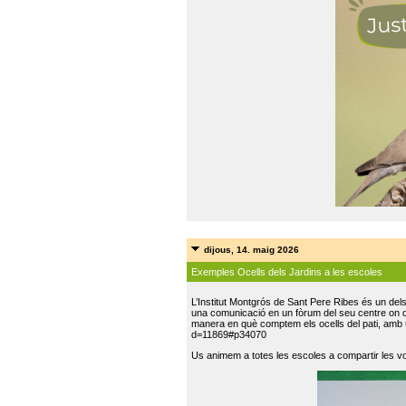
dijous, 14. maig 2026
Exemples Ocells dels Jardins a les escoles
L’Institut Montgrós de Sant Pere Ribes és un del
una comunicació en un fòrum del seu centre on do
manera en què comptem els ocells del pati, amb 
d=11869#p34070
Us animem a totes les escoles a compartir les vo