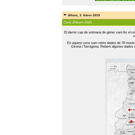
dilluns, 3. febrer 2025
Cens d'hivern 2025
El darrer cap de setmana de gener vam fer el ce
v
En aquest cens vam rebre dades de 78 municip
Girona i Tarragona. Rebem algunes dades de 