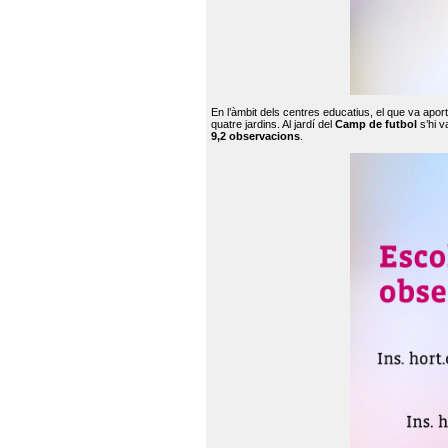
En l’àmbit dels centres educatius, el que va apor
quatre jardins. Al jardí del
Camp de futbol
s’hi v
9,2 observacions
.