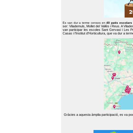
Es van dur a terme censos en
40 patis escolar
ser: Vilademuls, Mollet del Vallès i Reus. A Vilad
van participar les escoles Sant Gervasi i Les P
Casas i l’Institut d’Horticultura, que va dur a te
Gràcies a aquesta àmplia participació, es va pode