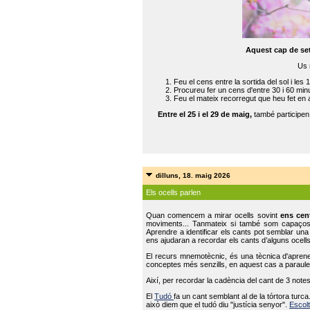
Aquest cap de se
Us 
Feu el cens entre la sortida del sol i les 
Procureu fer un cens d'entre 30 i 60 min
Feu el mateix recorregut que heu fet en 
Entre el 25 i el 29 de maig,
també participe
dilluns, 18. maig 2026
Els ocells parlen
Quan comencem a mirar ocells sovint
ens cen
moviments... Tanmateix si també som capaço
Aprendre a identificar els cants pot semblar una
ens ajudaran a recordar els cants d’alguns ocells
El recurs mnemotècnic, és una tècnica d'aprene
conceptes més senzills, en aquest cas a paraules
Així, per recordar la cadència del cant de 3 note
El
Tudó
fa un cant semblant al de la tórtora tur
això diem que el tudó diu "justícia senyor".
Escolt