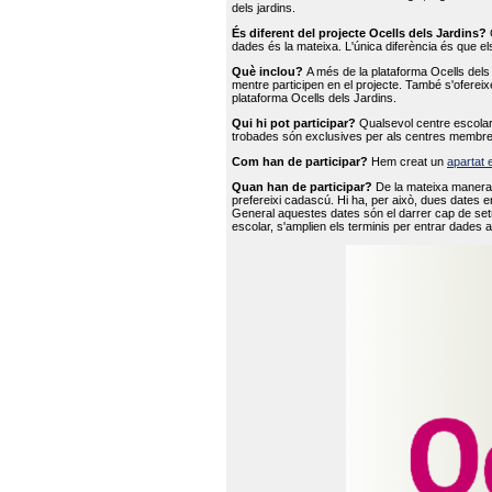
dels jardins.
És diferent del projecte Ocells dels Jardins?
O
dades és la mateixa. L'única diferència és que e
Què inclou?
A més de la plataforma Ocells dels 
mentre participen en el projecte. També s'ofereix
plataforma Ocells dels Jardins.
Qui hi pot participar?
Qualsevol centre escolar 
trobades són exclusives per als centres membre
Com han de participar?
Hem creat un
apartat 
Quan han de participar?
De la mateixa manera 
prefereixi cadascú. Hi ha, per això, dues dates e
General aquestes dates són el darrer cap de setm
escolar, s'amplien els terminis per entrar dades