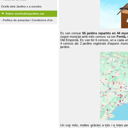
Ocells dels Jardins x a escoles
Sobre ocellsdelsjardins.cat
-
Política de privacitat i Condicions d'ús
Es van censar
65 jardins repartits en 44 mun
segon municipi amb més censos va ser
Fortià,
l'Alt Empordà. Es van fer 6 censos, un a cada u
4 censos als 2 jardins registrats d'aquest mun
jardins.
Un cop més, moltes gràcies a tots i a totes pe