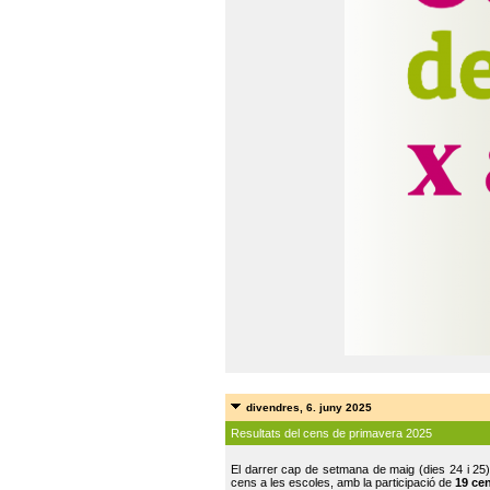
divendres, 6. juny 2025
Resultats del cens de primavera 2025
El darrer cap de setmana de maig (dies 24 i 25)
cens a les escoles, amb la participació de
19 ce