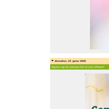
divendres, 23. gener 2026
Aquest cap de setmana fem el cens d'hivern!