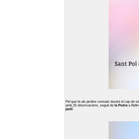
Pel que fa als jardins censats durant el cap de 
amb 25 observacions, seguit de
la Pedra
a Bellv
jardí
.