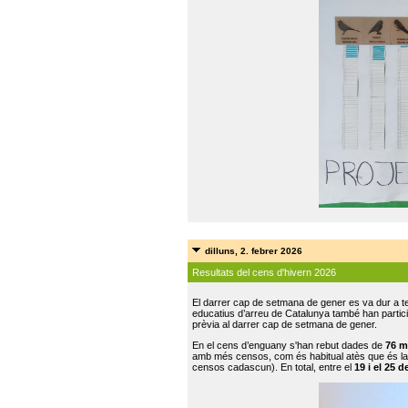
dilluns, 2. febrer 2026
Resultats del cens d'hivern 2026
El darrer cap de setmana de gener es va dur a te
educatius d’arreu de Catalunya també han participat
prèvia al darrer cap de setmana de gener.
En el cens d’enguany s'han rebut dades de
76 m
amb més censos, com és habitual atès que és la
censos cadascun). En total, entre el
19 i el 25 