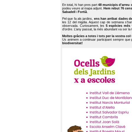
En total, hi han pres part
48 municipis d’arreu 
podeu veure al mapa adjunt.
Hem rebut 76 cen
Sabadell
i
Fortià
.
Pel que fa als jardins,
ens han arribat dades d
les 12 del migdia. Aquest cap de setmana s’han
observada. Curiosament, les
5 espècies més 
d’ordre. L’any passat, la més abundant va ser la
Moltes gràcies a totes i tots per la vostra col
Us animem a continuar participant sempre que
biodiversitat!