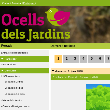
Visitant Anònim
[Participa-hi]
Portada
Darreres notícies
Entitats col·laboradores
1
2
3
4
5
6
7
Participar
-
Instruccions
Consultar
dimecres, 3. juny 2026
Observacions
Resultats del Cens de Primavera 2026
-
El darrers 2 dies
-
El darrers 5 dies
-
El darrers 15 dies
-
Mapa dels jardins
-
Galeria d'imatges i sons