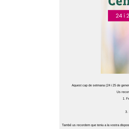
Aquest cap de setmana (24 i 25 de gener) 
Us recor
1. F
3.
També us recordem que teniu a la vostra disposi