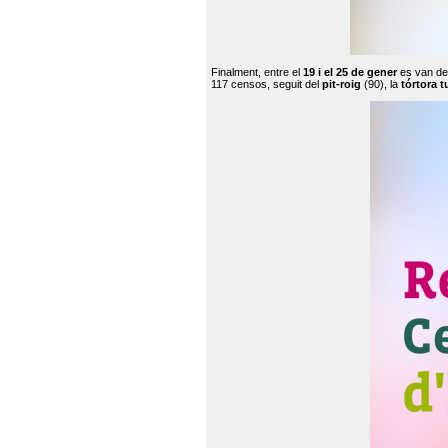
Finalment, entre el
19 i el 25 de gener
es van de
117 censos, seguit del
pit-roig
(90), la
tórtora t