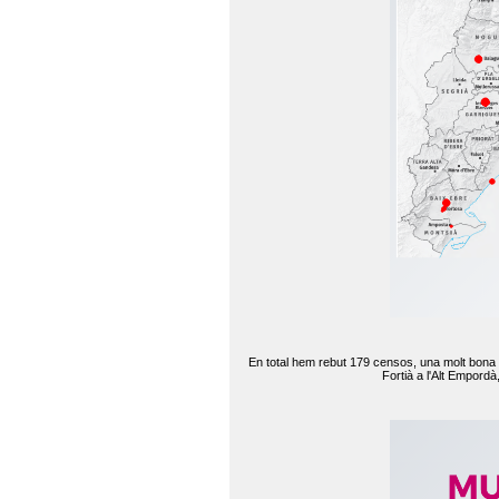
En total hem rebut 179 censos, una molt bona d
Fortià a l'Alt Empord