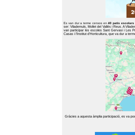
Es van dur a terme censos en
40 patis escolar
ser: Vilademuls, Mollet del Vallès i Reus. A Vilad
van participar les escoles Sant Gervasi i Les P
Casas i l’Institut d’Horticultura, que va dur a te
Gràcies a aquesta àmplia participació, es va pode