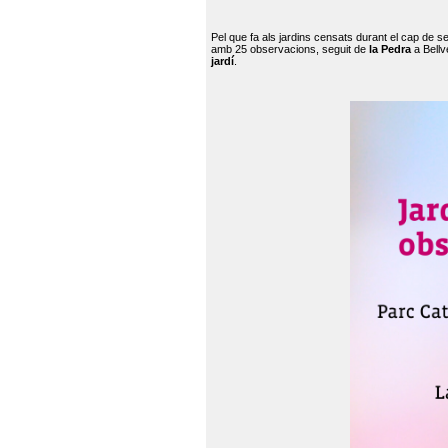
Pel que fa als jardins censats durant el cap de 
amb 25 observacions, seguit de
la Pedra
a Bellv
jardí
.