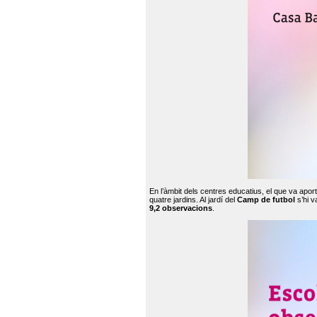
En l’àmbit dels centres educatius, el que va apor
quatre jardins. Al jardí del
Camp de futbol
s’hi v
9,2 observacions
.