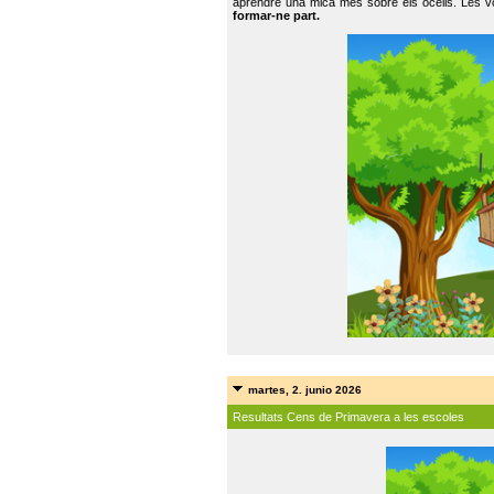
aprendre una mica més sobre els ocells. Les vo
formar-ne part.
martes, 2. junio 2026
Resultats Cens de Primavera a les escoles