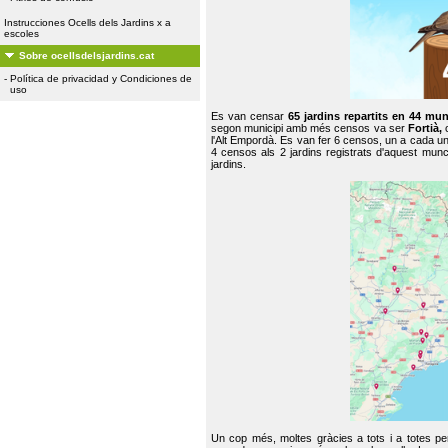
Instrucciones Ocells dels Jardins x a
escoles
Sobre ocellsdelsjardins.cat
-
Política de privacidad y Condiciones de
uso
Es van censar
65 jardins repartits en 44 mun
segon municipi amb més censos va ser
Fortià,
l'Alt Empordà. Es van fer 6 censos, un a cada u
4 censos als 2 jardins registrats d'aquest mun
jardins.
Un cop més, moltes gràcies a tots i a totes pe