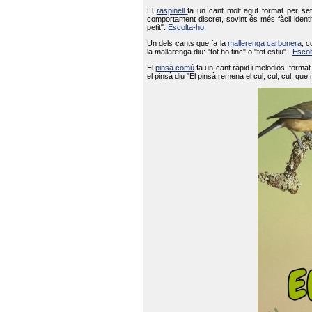
El
raspinell
fa un cant molt agut format per set
comportament discret, sovint és més fàcil ident
petit".
Escolta-ho.
Un dels cants que fa la
mallerenga carbonera
, c
la mallarenga diu: "tot ho tinc" o "tot estiu".
Escol
El
pinsà comú
fa un cant ràpid i melodiós, forma
el pinsà diu "El pinsà remena el cul, cul, cul, que 