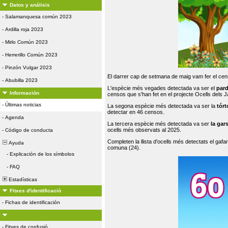
Datos y análisis
-
Salamanquesa común 2023
-
Ardilla roja 2023
-
Mirlo Común 2023
-
Herrerillo Común 2023
-
Pinzón Vulgar 2023
El darrer cap de setmana de maig vam fer el cens
-
Abubilla 2023
L'espècie més vegades detectada va ser el
par
Información
censos que s'han fet en el projecte Ocells dels
-
Últimas noticias
La segona espècie més detectada va ser la
tórt
detectar en 46 censos.
-
Agenda
La tercera espècie més detectada va ser
la gar
ocells més observats al 2025.
-
Código de conducta
Completen la llista d'ocells més detectats el gafar
Ayuda
comuna (24).
-
Explicación de los símbolos
-
FAQ
Estadísticas
Fitxes d'identificació
-
Fichas de identificación
-
Fitxes de confusió