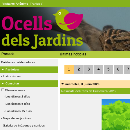
Visitante Anónimo
[Participa]
Portada
Últimas noticias
Entidades colaboradoras
1
2
3
4
5
6
7
Participar
-
Instrucciones
Consultar
miércoles, 3. junio 2026
Observaciones
Resultats del Cens de Primavera 2026
-
Los últimos 2 días
-
Los últimos 5 días
-
Los últimos 15 días
-
Mapa de los jardines
-
Galería de imágenes y sonidos