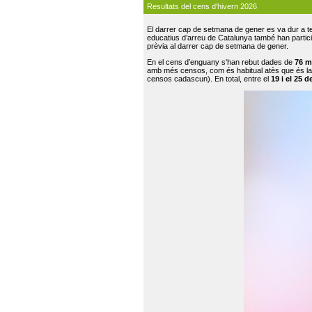
Resultats del cens d'hivern 2026
El darrer cap de setmana de gener es va dur a te
educatius d’arreu de Catalunya també han participat
prèvia al darrer cap de setmana de gener.
En el cens d’enguany s'han rebut dades de
76 m
amb més censos, com és habitual atès que és la
censos cadascun). En total, entre el
19 i el 25 