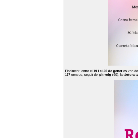
Finalment, entre el
19 i el 25 de gener
es van de
117 censos, seguit del
pit-roig
(90), la
tórtora t