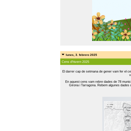
lunes, 3. febrero 2025
Cens d'hivern 2025
El darrer cap de setmana de gener vam fer el ce
v
En aquest cens vam rebre dades de 78 municip
Girona i Tarragona. Rebem algunes dades de 