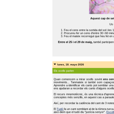
Aquest cap de se
Us 
Feu el cens entre la sortida del sol i les 
Procureu fer un cens d'entre 30 i 60 min
Feu el mateix recorregut que heu fet en 
Entre el 25 i el 29 de maig,
també participe
lunes, 18. mayo 2026
Els ocells parlen
Quan comencem a mirar ocells sovint
ens cen
moviments... Tanmateix si també som capaço
Aprendre a identificar els cants pot semblar una
ens ajudaran a recordar els cants d’alguns ocells
El recurs mnemotècnic, és una tècnica d'aprene
conceptes més senzills, en aquest cas a paraules
Així, per recordar la cadència del cant de 3 note
El
Tudó
fa un cant semblant al de la tórtora tur
això diem que el tudó diu "justícia senyor".
Escolt