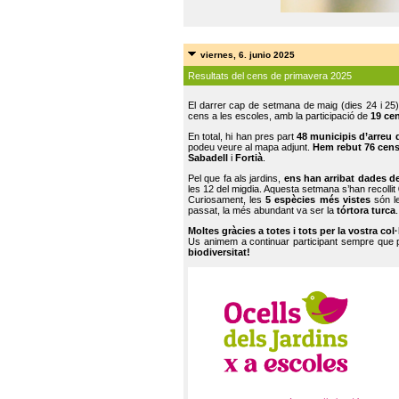
viernes, 6. junio 2025
Resultats del cens de primavera 2025
El darrer cap de setmana de maig (dies 24 i 25)
cens a les escoles, amb la participació de
19 ce
En total, hi han pres part
48 municipis d’arreu 
podeu veure al mapa adjunt.
Hem rebut 76 cen
Sabadell
i
Fortià
.
Pel que fa als jardins,
ens han arribat dades d
les 12 del migdia. Aquesta setmana s’han recollit
Curiosament, les
5 espècies més vistes
són le
passat, la més abundant va ser la
tórtora turca
.
Moltes gràcies a totes i tots per la vostra col
Us animem a continuar participant sempre que
biodiversitat!