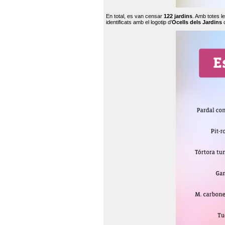
En total, es van censar
122 jardins
. Amb totes l
identificats amb el logotip d’
Ocells dels Jardins
c