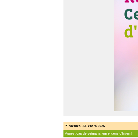
viernes, 23. enero 2026
Aquest cap de setmana fem el cens d'hivern!