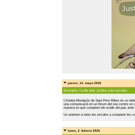
jueves, 14. mayo 2026
Exemples Ocells dels Jardins a les escoles
L’Institut Montgrós de Sant Pere Ribes és un del
una comunicació en un fòrum del seu centre on do
manera en què comptem els ocells del pati, amb 
Us animem a totes les escoles a compartir les vo
lunes, 2. febrero 2026