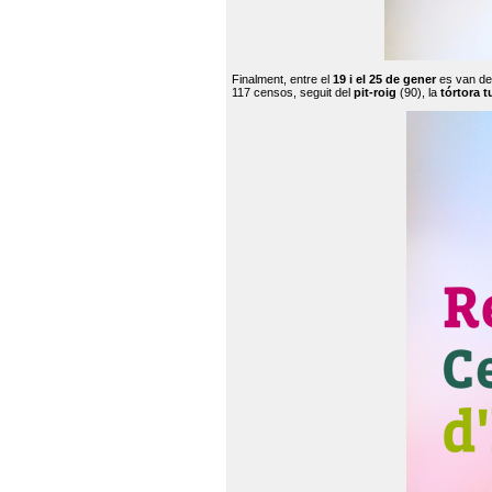
Finalment, entre el
19 i el 25 de gener
es van de
117 censos, seguit del
pit-roig
(90), la
tórtora t