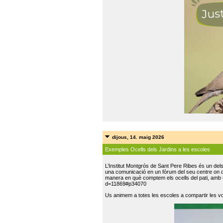
dijous, 14. maig 2026
Exemples Ocells dels Jardins a les escoles
L’Institut Montgrós de Sant Pere Ribes és un del
una comunicació en un fòrum del seu centre on do
manera en què comptem els ocells del pati, amb 
d=11869#p34070
Us animem a totes les escoles a compartir les vo