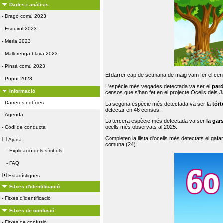
Dades i anàlisis
-
Dragó comú 2023
-
Esquirol 2023
-
Merla 2023
-
Mallerenga blava 2023
-
Pinsà comú 2023
El darrer cap de setmana de maig vam fer el cens
-
Puput 2023
L'espècie més vegades detectada va ser el
par
Informació
censos que s'han fet en el projecte Ocells dels
-
Darreres notícies
La segona espècie més detectada va ser la
tórt
detectar en 46 censos.
-
Agenda
La tercera espècie més detectada va ser
la gar
ocells més observats al 2025.
-
Codi de conducta
Completen la llista d'ocells més detectats el gafar
Ajuda
comuna (24).
-
Explicació dels símbols
-
FAQ
Estadístiques
Fitxes d'identificació
-
Fitxes d'identificació
Fitxes de confusió
-
Fitxes de confusió