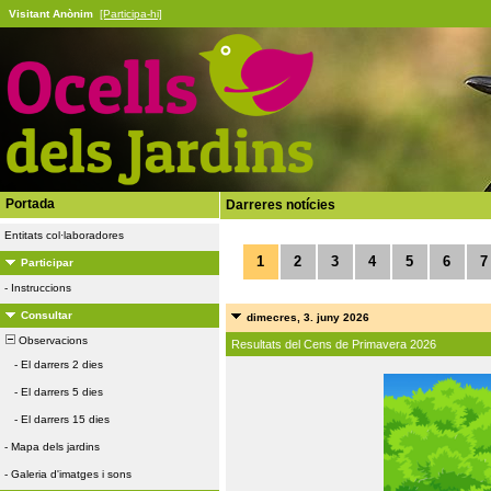
Visitant Anònim
[Participa-hi]
Portada
Darreres notícies
Entitats col·laboradores
1
2
3
4
5
6
7
Participar
-
Instruccions
Consultar
dimecres, 3. juny 2026
Observacions
Resultats del Cens de Primavera 2026
-
El darrers 2 dies
-
El darrers 5 dies
-
El darrers 15 dies
-
Mapa dels jardins
-
Galeria d'imatges i sons