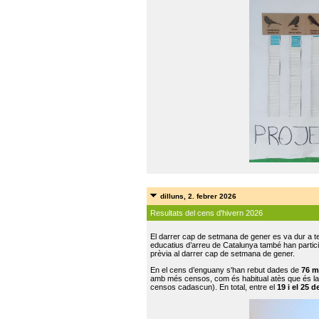
dilluns, 2. febrer 2026
Resultats del cens d'hivern 2026
El darrer cap de setmana de gener es va dur a te
educatius d’arreu de Catalunya també han participat
prèvia al darrer cap de setmana de gener.
En el cens d’enguany s'han rebut dades de
76 m
amb més censos, com és habitual atès que és la
censos cadascun). En total, entre el
19 i el 25 