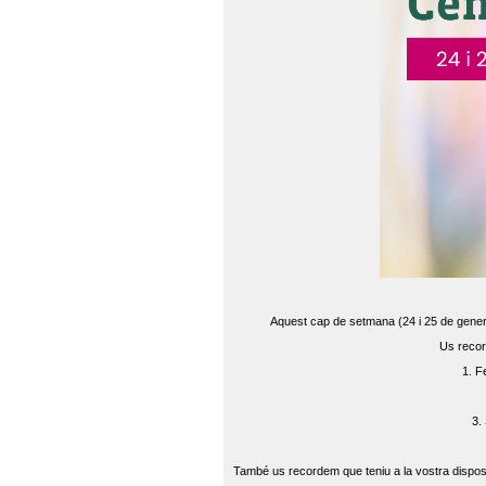
Aquest cap de setmana (24 i 25 de gener) 
Us recor
1. F
3.
També us recordem que teniu a la vostra disposi