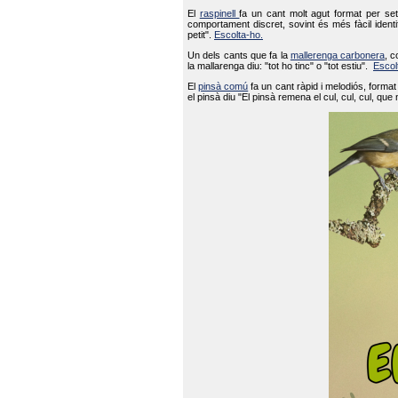
El
raspinell
fa un cant molt agut format per set
comportament discret, sovint és més fàcil ident
petit".
Escolta-ho.
Un dels cants que fa la
mallerenga carbonera
, c
la mallarenga diu: "tot ho tinc" o "tot estiu".
Escol
El
pinsà comú
fa un cant ràpid i melodiós, forma
el pinsà diu "El pinsà remena el cul, cul, cul, que 