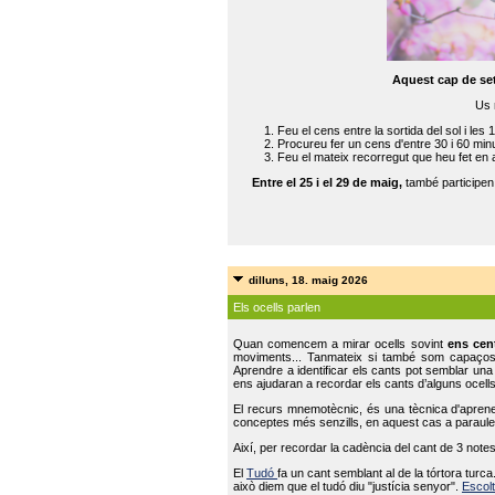
Aquest cap de se
Us 
Feu el cens entre la sortida del sol i les 
Procureu fer un cens d'entre 30 i 60 min
Feu el mateix recorregut que heu fet en 
Entre el 25 i el 29 de maig,
també participe
dilluns, 18. maig 2026
Els ocells parlen
Quan comencem a mirar ocells sovint
ens cen
moviments... Tanmateix si també som capaço
Aprendre a identificar els cants pot semblar una
ens ajudaran a recordar els cants d’alguns ocells
El recurs mnemotècnic, és una tècnica d'aprene
conceptes més senzills, en aquest cas a paraules
Així, per recordar la cadència del cant de 3 note
El
Tudó
fa un cant semblant al de la tórtora tur
això diem que el tudó diu "justícia senyor".
Escolt