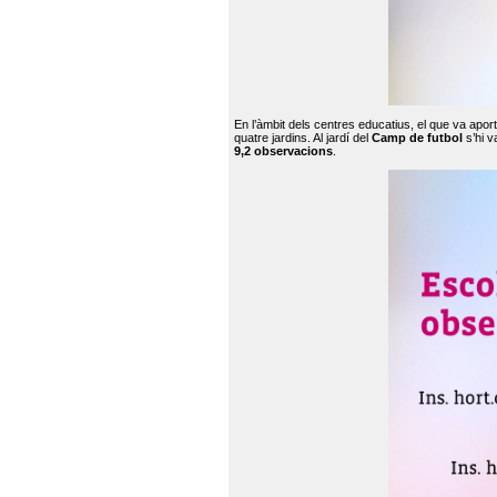
En l’àmbit dels centres educatius, el que va apor
quatre jardins. Al jardí del
Camp de futbol
s’hi v
9,2 observacions
.