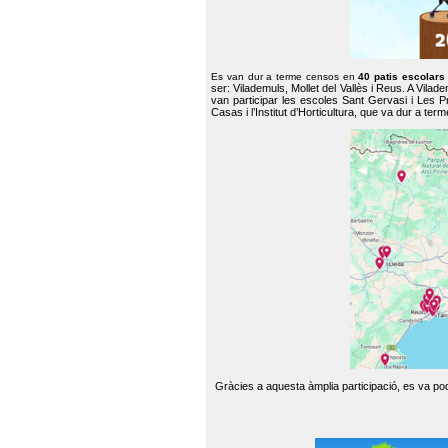
Es van dur a terme censos en
40 patis escolar
ser: Vilademuls, Mollet del Vallès i Reus. A Vilad
van participar les escoles Sant Gervasi i Les P
Casas i l’Institut d’Horticultura, que va dur a te
Gràcies a aquesta àmplia participació, es va pode