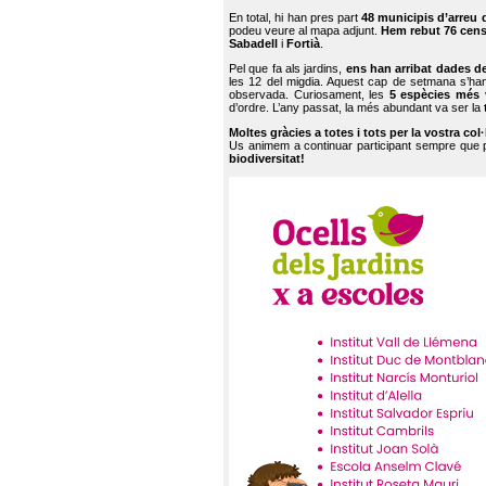
En total, hi han pres part
48 municipis d’arreu 
podeu veure al mapa adjunt.
Hem rebut 76 cen
Sabadell
i
Fortià
.
Pel que fa als jardins,
ens han arribat dades d
les 12 del migdia. Aquest cap de setmana s’han
observada. Curiosament, les
5 espècies més 
d’ordre. L’any passat, la més abundant va ser la
Moltes gràcies a totes i tots per la vostra col
Us animem a continuar participant sempre que
biodiversitat!