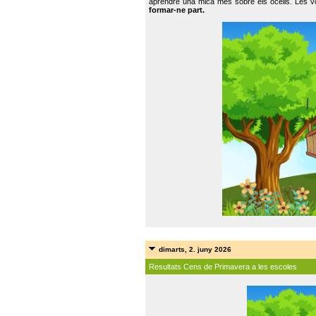
aprendre una mica més sobre els ocells. Les vo
formar-ne part.
dimarts, 2. juny 2026
Resultats Cens de Primavera a les escoles