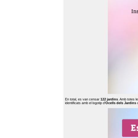
En total, es van censar
122 jardins
. Amb totes l
identificats amb el logotip d’
Ocells dels Jardins
c