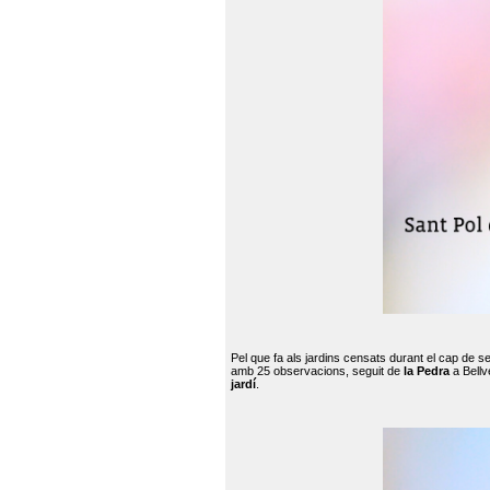
Pel que fa als jardins censats durant el cap de 
amb 25 observacions, seguit de
la Pedra
a Bellv
jardí
.