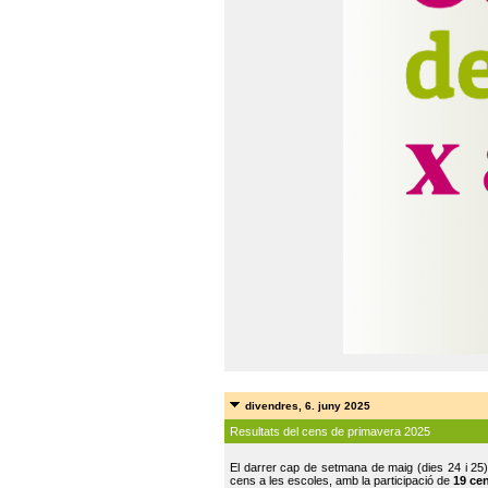
divendres, 6. juny 2025
Resultats del cens de primavera 2025
El darrer cap de setmana de maig (dies 24 i 25)
cens a les escoles, amb la participació de
19 ce