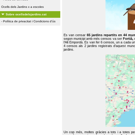
Ocells dels Jardins x a escoles
Sobre ocellsdelsjardins.cat
-
Política de privacitat i Condicions d'ús
Es van censar
65 jardins repartits en 44 mun
segon municipi amb més censos va ser
Fortià,
l'Alt Empordà. Es van fer 6 censos, un a cada u
4 censos als 2 jardins registrats d'aquest mun
jardins.
Un cop més, moltes gràcies a tots i a totes pe