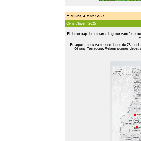
dilluns, 3. febrer 2025
Cens d'hivern 2025
El darrer cap de setmana de gener vam fer el ce
v
En aquest cens vam rebre dades de 78 municip
Girona i Tarragona. Rebem algunes dades de 