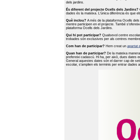
dels jardins.
És diferent del projecte Ocells dels Jardins?
O
dades és la mateixa. L'única diferència és que e
Què inclou?
A més de la plataforma Ocells dels 
mentre participen en el projecte. També s'ofereix
plataforma Ocells dels Jardins.
Qui hi pot participar?
Qualsevol centre escolar 
trobades són exclusives per als centres membre
Com han de participar?
Hem creat un
apartat 
Quan han de participar?
De la mateixa manera 
prefereixi cadascú. Hi ha, per això, dues dates e
General aquestes dates són el darrer cap de setm
escolar, s'amplien els terminis per entrar dades