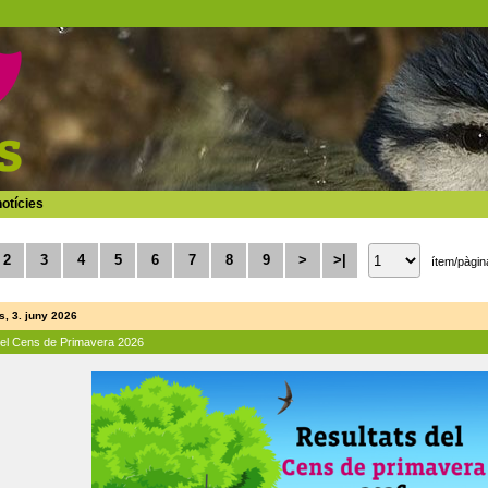
otícies
2
3
4
5
6
7
8
9
>
>|
ítem/pàgin
, 3. juny 2026
del Cens de Primavera 2026