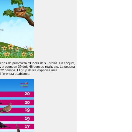
 cens de primavera d'Ocells dels Jardins. En conjunt,
,
present en 39 dels 48 censos realitzats. La segona
en 22 censos. El grup de les espècies més
 i l’oreneta cuablanca.