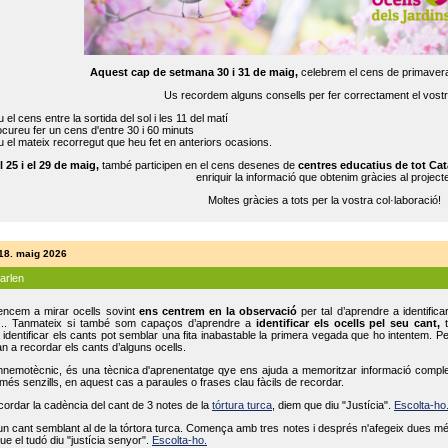
Aquest cap de setmana 30 i 31 de maig,
celebrem el cens de primavera
Us recordem alguns consells per fer correctament el vost
 el cens entre la sortida del sol i les 11 del matí
cureu fer un cens d'entre 30 i 60 minuts
 el mateix recorregut que heu fet en anteriors ocasions.
l 25 i el 29 de maig,
també participen en el cens desenes de
centres educatius de tot Cat
enriquir la informació que obtenim gràcies al projecte
Moltes gràcies a tots per la vostra col·laboració!
 18. maig 2026
parlen
ncem a mirar ocells sovint
ens centrem en la observació
per tal d’aprendre a identifica
... Tanmateix si també som capaços d’aprendre a
identificar els ocells pel seu cant,
t
identificar els cants pot semblar una fita inabastable la primera vegada que ho intentem. P
n a recordar els cants d’alguns ocells.
mnemotècnic, és una tècnica d'aprenentatge qye ens ajuda a memoritzar informació complexa
és senzills, en aquest cas a paraules o frases clau fàcils de recordar.
ecordar la cadència del cant de 3 notes de la
tórtura turca
, diem que diu "Justícia".
Escolta-ho
un cant semblant al de la tórtora turca. Comença amb tres notes i després n'afegeix dues mé
ue el tudó diu "justícia senyor".
Escolta-ho.