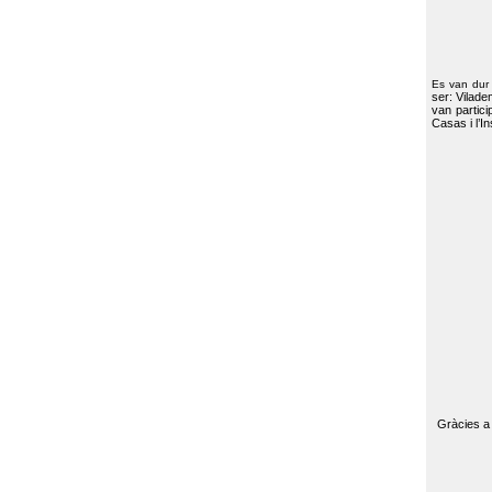
Es van dur
ser: Vilade
van partici
Casas i l’I
Gràcies a 