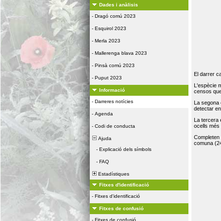
Dades i anàlisis
-
Dragó comú 2023
-
Esquirol 2023
-
Merla 2023
-
Mallerenga blava 2023
-
Pinsà comú 2023
El darrer c
-
Puput 2023
L'espècie 
Informació
censos que 
-
Darreres notícies
La segona 
detectar e
-
Agenda
La tercera
ocells més
-
Codi de conducta
Completen la
Ajuda
comuna (24
-
Explicació dels símbols
-
FAQ
Estadístiques
Fitxes d'identificació
-
Fitxes d'identificació
Fitxes de confusió
-
Fitxes de confusió