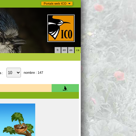
Portals web ICO
fr
en
es
ca
nombre : 147
a :