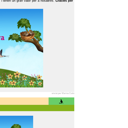
 i tenen un gran valor per a nosaltres.
Gràcies per
enviat per Marina Cuito