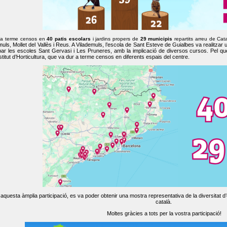
 a terme censos en
40 patis escolars
i jardins propers de
29 municipis
repartits arreu de Cat
muls, Mollet del Vallès i Reus. A Vilademuls, l’escola de Sant Esteve de Guialbes va realitzar 
par les escoles Sant Gervasi i Les Pruneres, amb la implicació de diversos cursos. Pel qu
nstitut d’Horticultura, que va dur a terme censos en diferents espais del centre.
aquesta àmplia participació, es va poder obtenir una mostra representativa de la diversitat d’o
català.
Moltes gràcies a tots per la vostra participació!