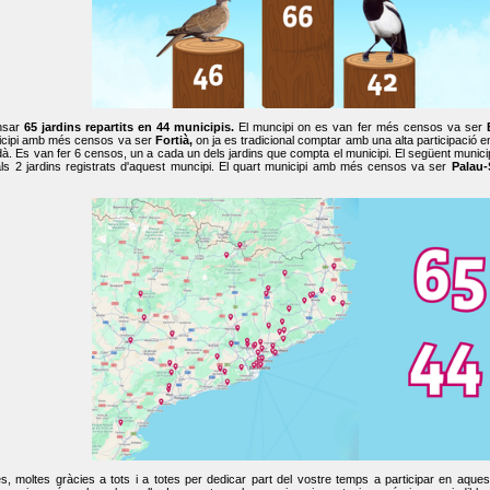
nsar
65 jardins repartits en 44 municipis.
El muncipi on es van fer més censos va ser
cipi amb més censos va ser
Fortià,
on ja es tradicional comptar amb una alta participació 
dà. Es van fer 6 censos, un a cada un dels jardins que compta el municipi. El següent mun
ls 2 jardins registrats d'aquest muncipi. El quart municipi amb més censos va ser
Palau-
, moltes gràcies a tots i a totes per dedicar part del vostre temps a participar en aque