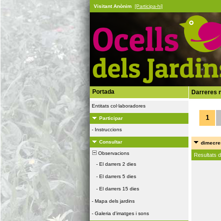
Visitant Anònim
[Participa-hi]
Portada
Darreres n
Entitats col·laboradores
1
Participar
-
Instruccions
Consultar
dimecres
Observacions
Resultats 
-
El darrers 2 dies
-
El darrers 5 dies
-
El darrers 15 dies
-
Mapa dels jardins
-
Galeria d'imatges i sons