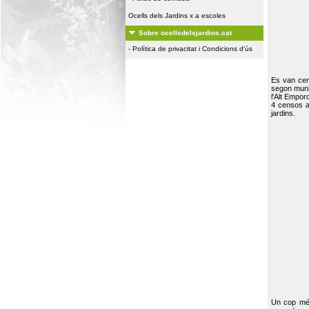
Ocells dels Jardins x a escoles
Sobre ocellsdelsjardins.cat
-
Política de privacitat i Condicions d'ús
Es van ce
segon muni
l'Alt Empor
4 censos a
jardins.
Un cop més