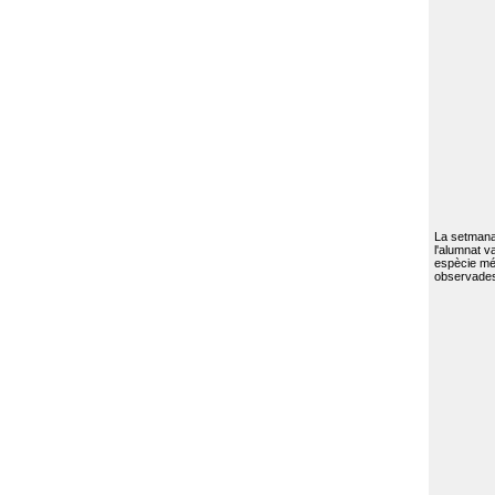
La setmana 
l'alumnat va
espècie mé
observades 