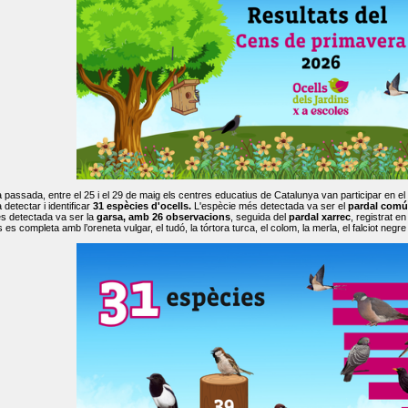
passada, entre el 25 i el 29 de maig els centres educatius de Catalunya van participar en el
 detectar i identificar
31 espècies d'ocells.
L'espècie més detectada va ser el
pardal comú
s detectada va ser la
garsa, amb 26 observacions
, seguida del
pardal xarrec
, registrat 
es completa amb l’oreneta vulgar, el tudó, la tórtora turca, el colom, la merla, el falciot negre