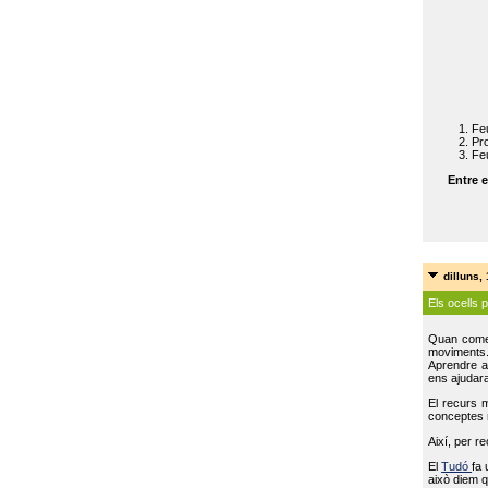
Feu
Pro
Feu
Entre e
dilluns,
Els ocells 
Quan come
moviments
Aprendre a 
ens ajudara
El recurs 
conceptes m
Així, per r
El
Tudó
fa 
això diem q