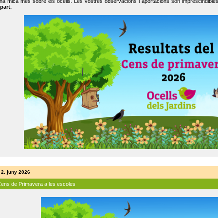
na mica més sobre els ocells. Les vostres observacions i aportacions són imprescindibles
part.
 2. juny 2026
Cens de Primavera a les escoles