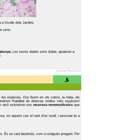
 a Ocells dels Jardins.
re cens:
alunya.
Les seves dades sens dubte, ajudaran a
.
enviat per Marina Cuito
r les espècies. Ens fixem en els colors, la mida, els
indrem l'habilitat de detectar moltes més espècies!
er això existeixen uns
recursos mnemotècnics
que
, en aquest cas el cant d'un ocell, i associar-la a
.
s. És un cant llastimós, com si estigués pregant. Per