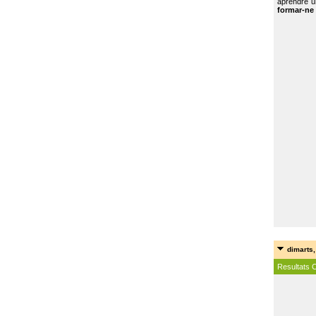
aprendre u
formar-ne 
dimarts,
Resultats 