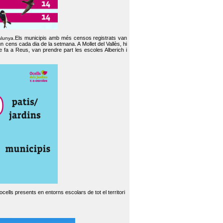
Els municipis amb més censos registrats van
alunya.
un cens cada dia de la setmana. A Mollet del Vallès, hi
e fa a Reus, van prendre part les escoles Alberich i
cells presents en entorns escolars de tot el territori