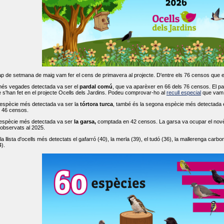
ap de setmana de maig vam fer el cens de primavera al projecte. D'entre els 76 censos que 
més vegades detectada va ser el
pardal comú
, que va aparèxer en 66 dels 76 censos. El par
s'han fet en el projecte Ocells dels Jardins. Podeu comprovar-ho al
recull especial
que vam f
espècie més detectada va ser la
tórtora turca
, també és la segona espècie més detectada en
n 46 censos.
 espècie més detectada va ser
la garsa,
comptada en 42 censos. La garsa va ocupar el novè l
 observats al 2025.
 llista d'ocells més detectats el gafarró (40), la merla (39), el tudó (36), la mallerenga carbone
).