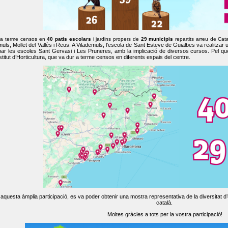
 a terme censos en
40 patis escolars
i jardins propers de
29 municipis
repartits arreu de Cat
muls, Mollet del Vallès i Reus. A Vilademuls, l’escola de Sant Esteve de Guialbes va realitzar 
par les escoles Sant Gervasi i Les Pruneres, amb la implicació de diversos cursos. Pel qu
nstitut d’Horticultura, que va dur a terme censos en diferents espais del centre.
aquesta àmplia participació, es va poder obtenir una mostra representativa de la diversitat d’o
català.
Moltes gràcies a tots per la vostra participació!