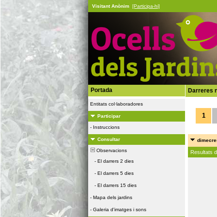
Visitant Anònim
[Participa-hi]
Portada
Darreres n
Entitats col·laboradores
1
Participar
-
Instruccions
Consultar
dimecres
Observacions
Resultats 
-
El darrers 2 dies
-
El darrers 5 dies
-
El darrers 15 dies
-
Mapa dels jardins
-
Galeria d'imatges i sons