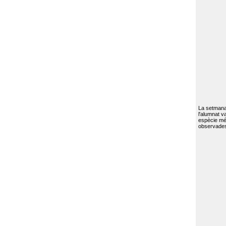
La setmana 
l'alumnat va
espècie mé
observades 