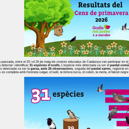
passada, entre el 25 i el 29 de maig els centres educatius de Catalunya van participar en el
 detectar i identificar
31 espècies d'ocells.
L'espècie més detectada va ser el
pardal comú
s detectada va ser la
garsa, amb 26 observacions
, seguida del
pardal xarrec
, registrat 
es completa amb l’oreneta vulgar, el tudó, la tórtora turca, el colom, la merla, el falciot negre