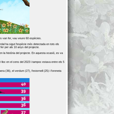
es van fer, vau veure 60 espècies.
dal ha sigut l'espècie més detectada en tots els
er per als 10 anys del projecte.
 la història del projecte. En aquesta ocasió, es va
loc en el cens del 2023 i tampoc estava entre els 5
ra (36), el verdum (27), l'estornell (25) i l'oreneta