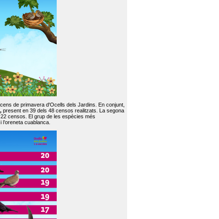
 cens de primavera d'Ocells dels Jardins. En conjunt,
,
present en 39 dels 48 censos realitzats. La segona
en 22 censos. El grup de les espècies més
 i l’oreneta cuablanca.