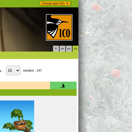
Portals web ICO
fr
en
es
ca
nombre : 147
a :