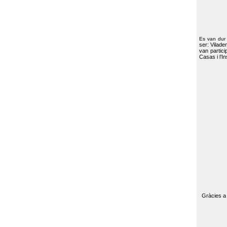
Es van dur
ser: Vilade
van partici
Casas i l’I
Gràcies a 