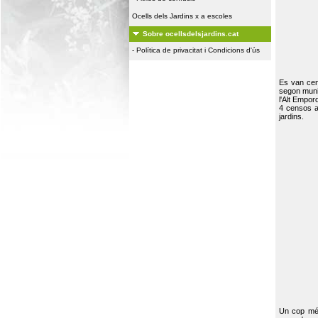
Ocells dels Jardins x a escoles
Sobre ocellsdelsjardins.cat
-
Política de privacitat i Condicions d'ús
Es van ce
segon muni
l'Alt Empor
4 censos a
jardins.
Un cop més