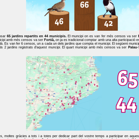
nsar
65 jardins repartits en 44 municipis.
El muncipi on es van fer més censos va ser
cipi amb més censos va ser
Fortià,
on ja es tradicional comptar amb una alta participació 
dà. Es van fer 6 censos, un a cada un dels jardins que compta el municipi. El següent mun
ls 2 jardins registrats d'aquest muncipi. El quart municipi amb més censos va ser
Palau-
, moltes gràcies a tots i a totes per dedicar part del vostre temps a participar en aque