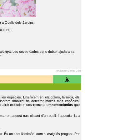
 a Ocells dels Jardins.
re cens:
alunya.
Les seves dades sens dubte, ajudaran a
.
enviat per Marina Cuito
r les espècies. Ens fixem en els colors, la mida, els
indrem l'habilitat de detectar moltes més espècies!
er això existeixen uns
recursos mnemotècnics
que
, en aquest cas el cant d'un ocell, i associar-la a
.
s. És un cant llastimós, com si estigués pregant. Per