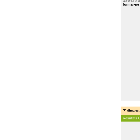
aprendre u
formar-ne 
dimarts,
Resultats 