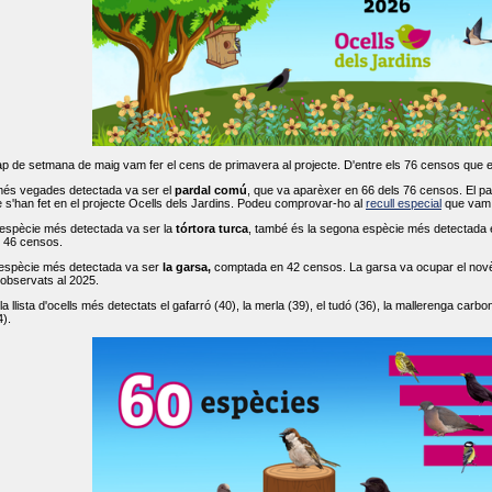
ap de setmana de maig vam fer el cens de primavera al projecte. D'entre els 76 censos que 
més vegades detectada va ser el
pardal comú
, que va aparèxer en 66 dels 76 censos. El par
s'han fet en el projecte Ocells dels Jardins. Podeu comprovar-ho al
recull especial
que vam f
espècie més detectada va ser la
tórtora turca
, també és la segona espècie més detectada en
n 46 censos.
 espècie més detectada va ser
la garsa,
comptada en 42 censos. La garsa va ocupar el novè l
 observats al 2025.
 llista d'ocells més detectats el gafarró (40), la merla (39), el tudó (36), la mallerenga carbone
).