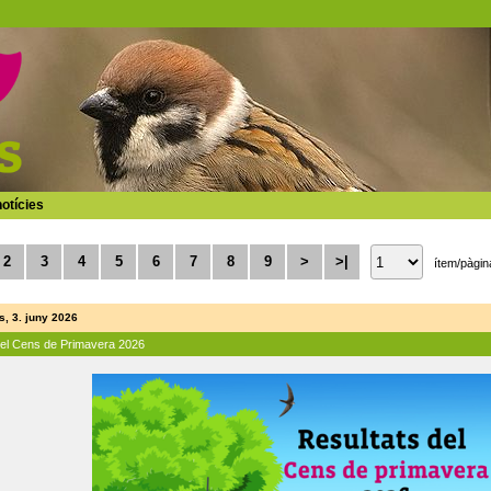
otícies
2
3
4
5
6
7
8
9
>
>|
ítem/pàgin
, 3. juny 2026
del Cens de Primavera 2026