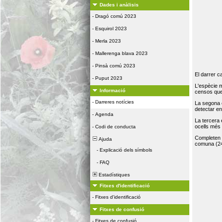
Dades i anàlisis
-
Dragó comú 2023
-
Esquirol 2023
-
Merla 2023
-
Mallerenga blava 2023
-
Pinsà comú 2023
El darrer c
-
Puput 2023
L'espècie 
Informació
censos que 
-
Darreres notícies
La segona 
detectar e
-
Agenda
La tercera
ocells més
-
Codi de conducta
Completen la
Ajuda
comuna (24
-
Explicació dels símbols
-
FAQ
Estadístiques
Fitxes d'identificació
-
Fitxes d'identificació
Fitxes de confusió
-
Fitxes de confusió