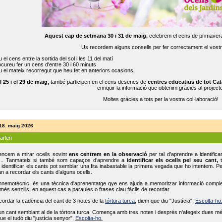
Aquest cap de setmana 30 i 31 de maig,
celebrem el cens de primavera
Us recordem alguns consells per fer correctament el vost
 el cens entre la sortida del sol i les 11 del matí
cureu fer un cens d'entre 30 i 60 minuts
 el mateix recorregut que heu fet en anteriors ocasions.
l 25 i el 29 de maig,
també participen en el cens desenes de
centres educatius de tot Cat
enriquir la informació que obtenim gràcies al projecte
Moltes gràcies a tots per la vostra col·laboració!
 18. maig 2026
parlen
ncem a mirar ocells sovint
ens centrem en la observació
per tal d’aprendre a identifica
... Tanmateix si també som capaços d’aprendre a
identificar els ocells pel seu cant,
t
identificar els cants pot semblar una fita inabastable la primera vegada que ho intentem. P
n a recordar els cants d’alguns ocells.
mnemotècnic, és una tècnica d'aprenentatge qye ens ajuda a memoritzar informació complexa
és senzills, en aquest cas a paraules o frases clau fàcils de recordar.
ecordar la cadència del cant de 3 notes de la
tórtura turca
, diem que diu "Justícia".
Escolta-ho
un cant semblant al de la tórtora turca. Comença amb tres notes i després n'afegeix dues mé
ue el tudó diu "justícia senyor".
Escolta-ho.