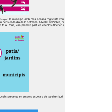
Els municipis amb més censos registrats van
alunya.
un cens cada dia de la setmana. A Mollet del Vallès, hi
e fa a Reus, van prendre part les escoles Alberich i
cells presents en entorns escolars de tot el territori