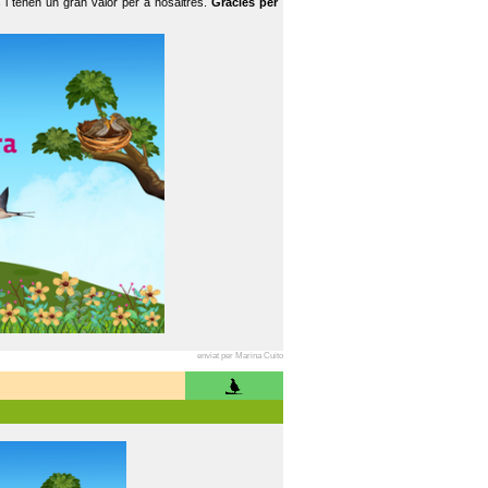
 i tenen un gran valor per a nosaltres.
Gràcies per
enviat per Marina Cuito