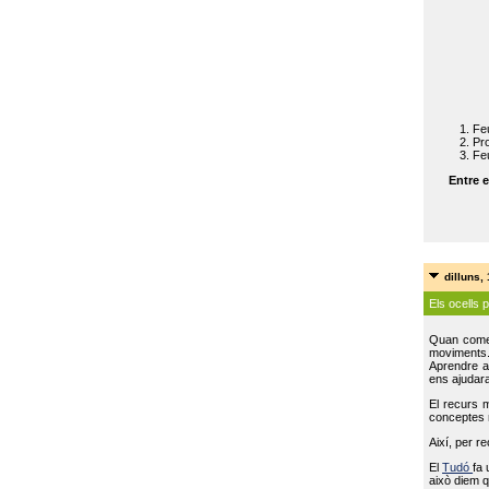
Feu
Pro
Feu
Entre e
dilluns,
Els ocells 
Quan come
moviments
Aprendre a 
ens ajudara
El recurs 
conceptes m
Així, per r
El
Tudó
fa 
això diem q