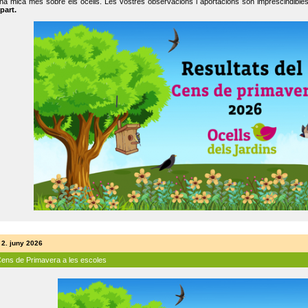
na mica més sobre els ocells. Les vostres observacions i aportacions són imprescindibles
part.
 2. juny 2026
Cens de Primavera a les escoles