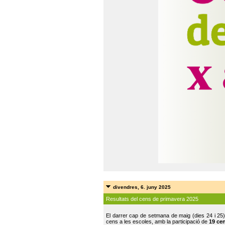
divendres, 6. juny 2025
Resultats del cens de primavera 2025
El darrer cap de setmana de maig (dies 24 i 25)
cens a les escoles, amb la participació de
19 ce