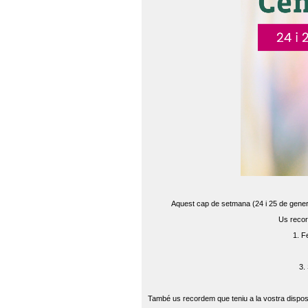
Aquest cap de setmana (24 i 25 de gener) 
Us recor
1. F
3.
També us recordem que teniu a la vostra disposi