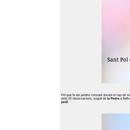
Pel que fa als jardins censats durant el cap de 
amb 25 observacions, seguit de
la Pedra
a Bellv
jardí
.