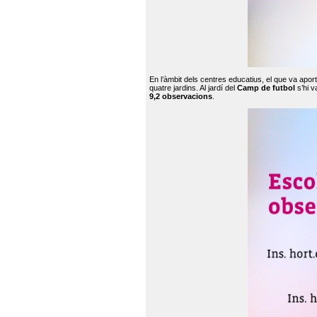
En l’àmbit dels centres educatius, el que va apor
quatre jardins. Al jardí del
Camp de futbol
s’hi v
9,2 observacions
.