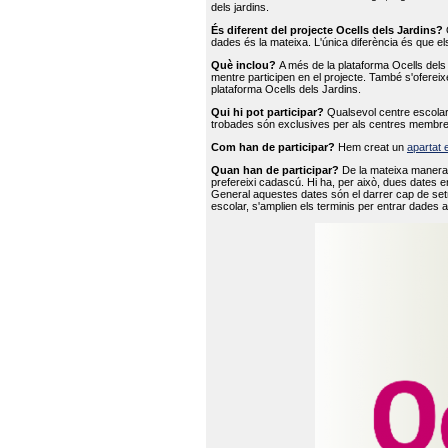
dels jardins.
És diferent del projecte Ocells dels Jardins?
O
dades és la mateixa. L'única diferència és que e
Què inclou?
A més de la plataforma Ocells dels 
mentre participen en el projecte. També s'ofereix
plataforma Ocells dels Jardins.
Qui hi pot participar?
Qualsevol centre escolar 
trobades són exclusives per als centres membre
Com han de participar?
Hem creat un
apartat 
Quan han de participar?
De la mateixa manera 
prefereixi cadascú. Hi ha, per això, dues dates e
General aquestes dates són el darrer cap de setm
escolar, s'amplien els terminis per entrar dades