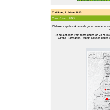
dilluns, 3. febrer 2025
Cens d'hivern 2025
El darrer cap de setmana de gener vam fer el ce
v
En aquest cens vam rebre dades de 78 municip
Girona i Tarragona. Rebem algunes dades de 