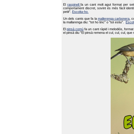
El
raspinell
fa un cant molt agut format per set
comportament discret, sovint és més fàcil ident
petit".
Escolta-ho.
Un dels cants que fa la
mallerenga carbonera
, c
la mallarenga diu: "tot ho tinc" o "tot estiu".
Escol
El
pinsà comú
fa un cant ràpid i melodiós, forma
el pinsà diu "El pinsà remena el cul, cul, cul, que 