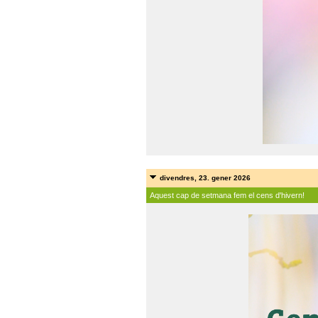
divendres, 23. gener 2026
Aquest cap de setmana fem el cens d'hivern!