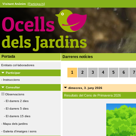
Visitant Anònim
[Participa-hi]
Portada
Darreres notícies
Entitats col·laboradores
1
2
3
4
5
6
7
Participar
-
Instruccions
Consultar
dimecres, 3. juny 2026
Observacions
Resultats del Cens de Primavera 2026
-
El darrers 2 dies
-
El darrers 5 dies
-
El darrers 15 dies
-
Mapa dels jardins
-
Galeria d'imatges i sons