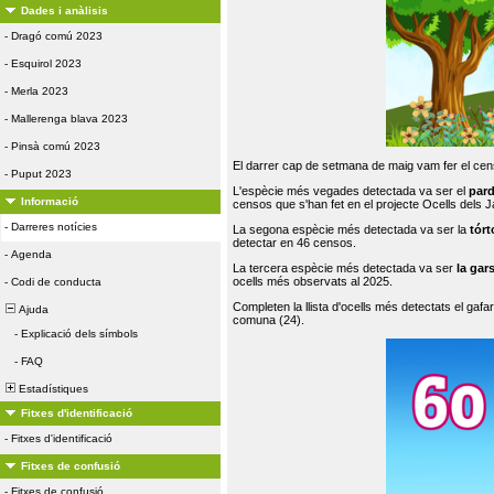
Dades i anàlisis
-
Dragó comú 2023
-
Esquirol 2023
-
Merla 2023
-
Mallerenga blava 2023
-
Pinsà comú 2023
El darrer cap de setmana de maig vam fer el cens
-
Puput 2023
L'espècie més vegades detectada va ser el
par
Informació
censos que s'han fet en el projecte Ocells dels
-
Darreres notícies
La segona espècie més detectada va ser la
tórt
detectar en 46 censos.
-
Agenda
La tercera espècie més detectada va ser
la gar
ocells més observats al 2025.
-
Codi de conducta
Completen la llista d'ocells més detectats el gafar
Ajuda
comuna (24).
-
Explicació dels símbols
-
FAQ
Estadístiques
Fitxes d'identificació
-
Fitxes d'identificació
Fitxes de confusió
-
Fitxes de confusió