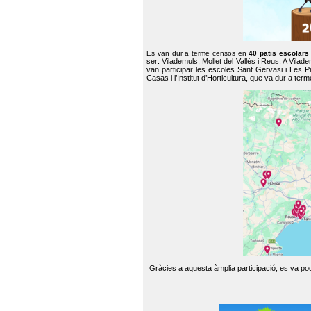
Es van dur a terme censos en
40 patis escolar
ser: Vilademuls, Mollet del Vallès i Reus. A Vilad
van participar les escoles Sant Gervasi i Les P
Casas i l’Institut d’Horticultura, que va dur a te
Gràcies a aquesta àmplia participació, es va pode