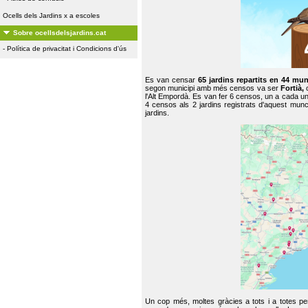
Ocells dels Jardins x a escoles
Sobre ocellsdelsjardins.cat
-
Política de privacitat i Condicions d'ús
Es van censar
65 jardins repartits en 44 mun
segon municipi amb més censos va ser
Fortià,
l'Alt Empordà. Es van fer 6 censos, un a cada u
4 censos als 2 jardins registrats d'aquest mun
jardins.
Un cop més, moltes gràcies a tots i a totes pe