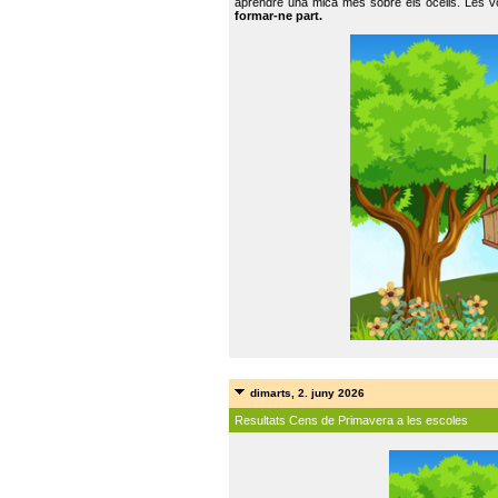
aprendre una mica més sobre els ocells. Les vo
formar-ne part.
dimarts, 2. juny 2026
Resultats Cens de Primavera a les escoles