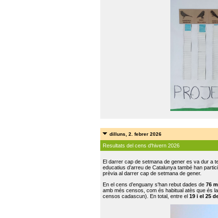
dilluns, 2. febrer 2026
Resultats del cens d'hivern 2026
El darrer cap de setmana de gener es va dur a te
educatius d’arreu de Catalunya també han participat
prèvia al darrer cap de setmana de gener.
En el cens d’enguany s'han rebut dades de
76 m
amb més censos, com és habitual atès que és la
censos cadascun). En total, entre el
19 i el 25 