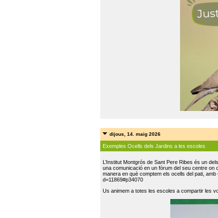
dijous, 14. maig 2026
Exemples Ocells dels Jardins a les escoles
L’Institut Montgrós de Sant Pere Ribes és un del
una comunicació en un fòrum del seu centre on do
manera en què comptem els ocells del pati, amb 
d=11869#p34070
Us animem a totes les escoles a compartir les vo