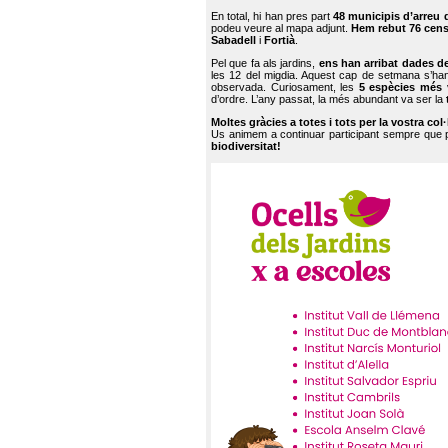
En total, hi han pres part
48 municipis d’arreu 
podeu veure al mapa adjunt.
Hem rebut 76 cen
Sabadell
i
Fortià
.
Pel que fa als jardins,
ens han arribat dades d
les 12 del migdia. Aquest cap de setmana s’han
observada. Curiosament, les
5 espècies més 
d’ordre. L’any passat, la més abundant va ser la
Moltes gràcies a totes i tots per la vostra col
Us animem a continuar participant sempre que
biodiversitat!