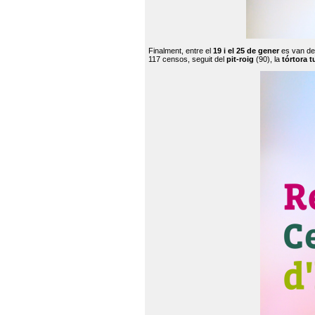
Finalment, entre el
19 i el 25 de gener
es van de
117 censos, seguit del
pit-roig
(90), la
tórtora t