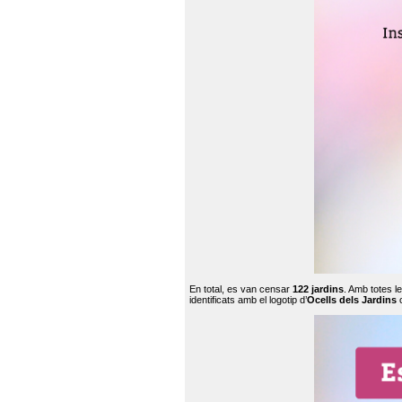
En total, es van censar
122 jardins
. Amb totes l
identificats amb el logotip d’
Ocells dels Jardins
c