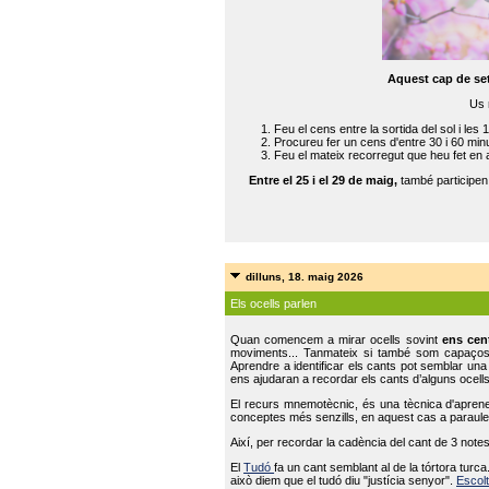
Aquest cap de se
Us 
Feu el cens entre la sortida del sol i les 
Procureu fer un cens d'entre 30 i 60 min
Feu el mateix recorregut que heu fet en 
Entre el 25 i el 29 de maig,
també participe
dilluns, 18. maig 2026
Els ocells parlen
Quan comencem a mirar ocells sovint
ens cen
moviments... Tanmateix si també som capaço
Aprendre a identificar els cants pot semblar una
ens ajudaran a recordar els cants d’alguns ocells
El recurs mnemotècnic, és una tècnica d'aprene
conceptes més senzills, en aquest cas a paraules
Així, per recordar la cadència del cant de 3 note
El
Tudó
fa un cant semblant al de la tórtora tur
això diem que el tudó diu "justícia senyor".
Escolt