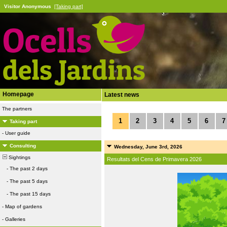
Visitor Anonymous
[Taking part]
Homepage
Latest news
The partners
1
2
3
4
5
6
7
Taking part
-
User guide
Consulting
Wednesday, June 3rd, 2026
Sightings
Resultats del Cens de Primavera 2026
-
The past 2 days
-
The past 5 days
-
The past 15 days
-
Map of gardens
-
Galleries