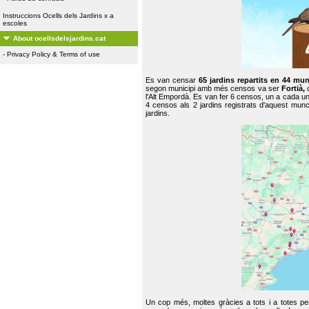
Instruccions Ocells dels Jardins x a
escoles
About ocellsdelsjardins.cat
-
Privacy Policy & Terms of use
Es van censar
65 jardins repartits en 44 mun
segon municipi amb més censos va ser
Fortià,
l'Alt Empordà. Es van fer 6 censos, un a cada u
4 censos als 2 jardins registrats d'aquest mun
jardins.
Un cop més, moltes gràcies a tots i a totes pe