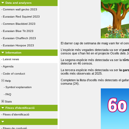
Data and analyses
-
Common wall gecko 2023
-
Eurasian Red Squirrel 2023
-
Common Blackbird 2023
-
Eurasian Blue Tit 2023
-
Eurasian Chaffinch 2023
El darrer cap de setmana de maig vam fer el cens
-
Eurasian Hoopoe 2023
L'espècie més vegades detectada va ser el
par
Information
censos que s'han fet en el projecte Ocells dels
-
Latest news
La segona espècie més detectada va ser la
tórt
detectar en 46 censos.
-
Agenda
La tercera espècie més detectada va ser
la gar
ocells més observats al 2025.
-
Code of conduct
Completen la llista d'ocells més detectats el gafar
Help
comuna (24).
-
Symbol explanation
-
FAQ
Stats
Fitxes d'identificació
-
Fitxes d'identificació
-
Fitxes de confusió