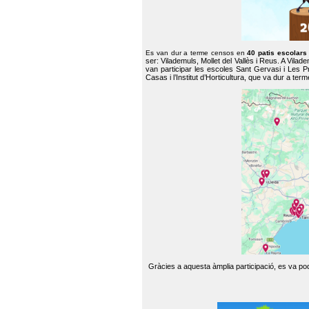
Es van dur a terme censos en
40 patis escolar
ser: Vilademuls, Mollet del Vallès i Reus. A Vilad
van participar les escoles Sant Gervasi i Les P
Casas i l’Institut d’Horticultura, que va dur a te
Gràcies a aquesta àmplia participació, es va pode