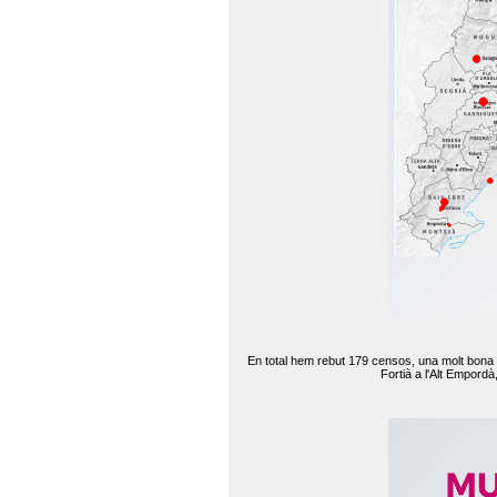
En total hem rebut 179 censos, una molt bona d
Fortià a l'Alt Empord