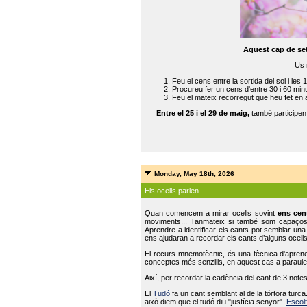
Aquest cap de se
Us 
Feu el cens entre la sortida del sol i les 
Procureu fer un cens d'entre 30 i 60 min
Feu el mateix recorregut que heu fet en 
Entre el 25 i el 29 de maig,
també participe
Monday, May 18th, 2026
Els ocells parlen
Quan comencem a mirar ocells sovint
ens cen
moviments... Tanmateix si també som capaço
Aprendre a identificar els cants pot semblar una
ens ajudaran a recordar els cants d’alguns ocells
El recurs mnemotècnic, és una tècnica d'aprene
conceptes més senzills, en aquest cas a paraules
Així, per recordar la cadència del cant de 3 note
El
Tudó
fa un cant semblant al de la tórtora tur
això diem que el tudó diu "justícia senyor".
Escolt