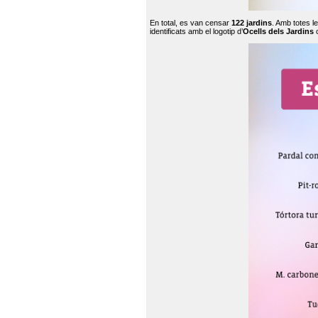
En total, es van censar
122 jardins
. Amb totes l
identificats amb el logotip d’
Ocells dels Jardins
c