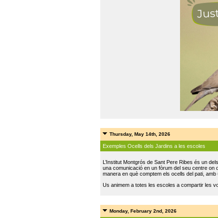
Thursday, May 14th, 2026
Exemples Ocells dels Jardins a les escoles
L’Institut Montgrós de Sant Pere Ribes és un del
una comunicació en un fòrum del seu centre on do
manera en què comptem els ocells del pati, amb 
Us animem a totes les escoles a compartir les vo
Monday, February 2nd, 2026