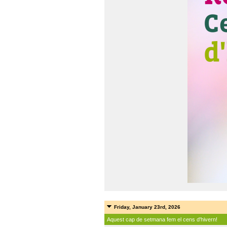
Friday, January 23rd, 2026
Aquest cap de setmana fem el cens d'hivern!