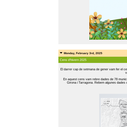
Monday, February 3rd, 2025
Cens d'hivern 2025
El darrer cap de setmana de gener vam fer el ce
v
En aquest cens vam rebre dades de 78 municip
Girona i Tarragona. Rebem algunes dades de 