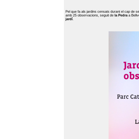
Pel que fa als jardins censats durant el cap de 
amb 25 observacions, seguit de
la Pedra
a Bellv
jardí
.