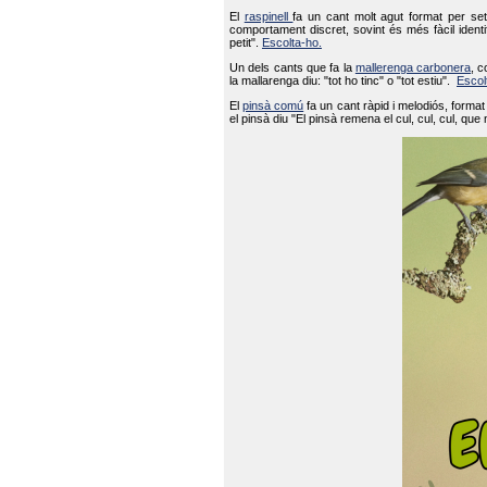
El
raspinell
fa un cant molt agut format per set
comportament discret, sovint és més fàcil ident
petit".
Escolta-ho.
Un dels cants que fa la
mallerenga carbonera
, c
la mallarenga diu: "tot ho tinc" o "tot estiu".
Escol
El
pinsà comú
fa un cant ràpid i melodiós, forma
el pinsà diu "El pinsà remena el cul, cul, cul, que 