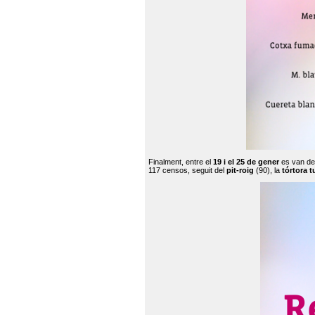
Finalment, entre el
19 i el 25 de gener
es van de
117 censos, seguit del
pit-roig
(90), la
tórtora t