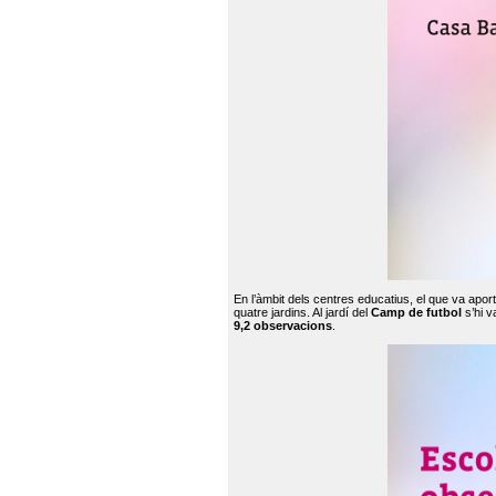
En l’àmbit dels centres educatius, el que va apor
quatre jardins. Al jardí del
Camp de futbol
s’hi v
9,2 observacions
.