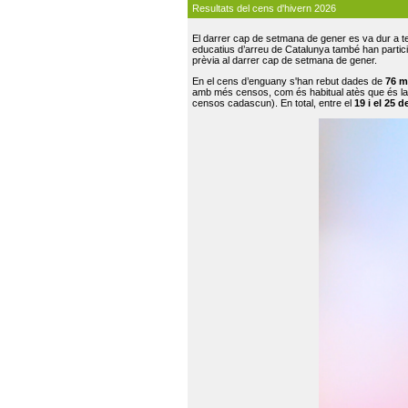
Resultats del cens d'hivern 2026
El darrer cap de setmana de gener es va dur a te
educatius d’arreu de Catalunya també han participat
prèvia al darrer cap de setmana de gener.
En el cens d’enguany s'han rebut dades de
76 m
amb més censos, com és habitual atès que és la
censos cadascun). En total, entre el
19 i el 25 