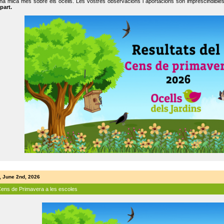
na mica més sobre els ocells. Les vostres observacions i aportacions són imprescindibles
part.
, June 2nd, 2026
Cens de Primavera a les escoles