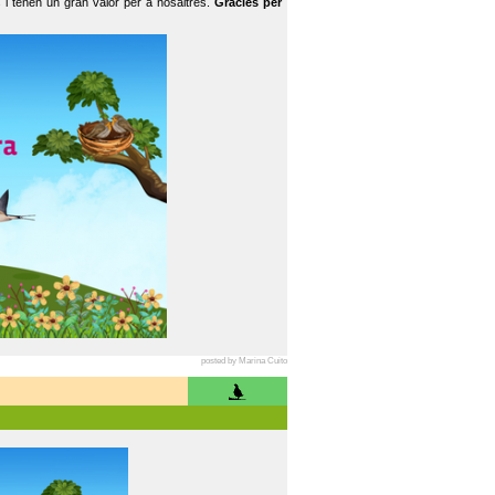
 i tenen un gran valor per a nosaltres.
Gràcies per
posted by Marina Cuito