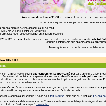
Aquest cap de setmana 30 i 31 de maig,
celebrem el cens de primavera
Us recordem alguns consells per fer correctament el vost
 el cens entre la sortida del sol i les 11 del matí
cureu fer un cens d'entre 30 i 60 minuts
 el mateix recorregut que heu fet en anteriors ocasions.
l 25 i el 29 de maig,
també participen en el cens desenes de
centres educatius de tot Cat
enriquir la informació que obtenim gràcies al projecte
Moltes gràcies a tots per la vostra col·laboració!
 May 18th, 2026
parlen
ncem a mirar ocells sovint
ens centrem en la observació
per tal d’aprendre a identifica
... Tanmateix si també som capaços d’aprendre a
identificar els ocells pel seu cant,
t
identificar els cants pot semblar una fita inabastable la primera vegada que ho intentem. P
n a recordar els cants d’alguns ocells.
mnemotècnic, és una tècnica d'aprenentatge qye ens ajuda a memoritzar informació complexa
és senzills, en aquest cas a paraules o frases clau fàcils de recordar.
ecordar la cadència del cant de 3 notes de la
tórtura turca
, diem que diu "Justícia".
Escolta-ho
un cant semblant al de la tórtora turca. Comença amb tres notes i després n'afegeix dues mé
ue el tudó diu "justícia senyor".
Escolta-ho.