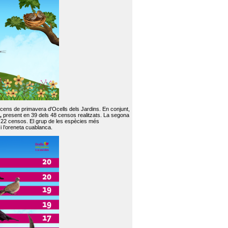
 cens de primavera d'Ocells dels Jardins. En conjunt,
,
present en 39 dels 48 censos realitzats. La segona
en 22 censos. El grup de les espècies més
 i l’oreneta cuablanca.