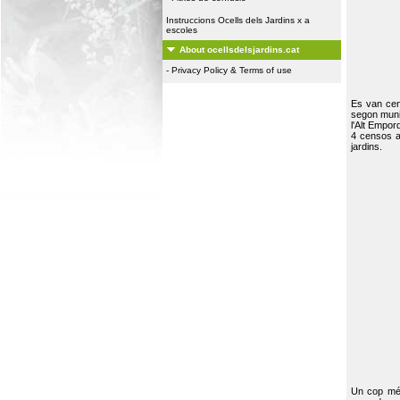
Instruccions Ocells dels Jardins x a
escoles
About ocellsdelsjardins.cat
-
Privacy Policy & Terms of use
Es van ce
segon muni
l'Alt Empor
4 censos a
jardins.
Un cop més