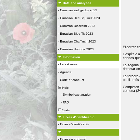
Data and analyses
-
Common wall gecko 2023
-
Eurasian Red Squirrel 2023
-
Common Blackbird 2023
-
Eurasian Blue Tit 2023
-
Eurasian Chaffinch 2023
El darrer c
-
Eurasian Hoopoe 2023
L'espècie 
Information
censos que 
-
Latest news
La segona 
detectar e
-
Agenda
La tercera
ocells més
-
Code of conduct
Completen la
Help
comuna (24
-
Symbol explanation
-
FAQ
Stats
Fitxes d'identificació
-
Fitxes d'identificació
-
Fitxes de confusió