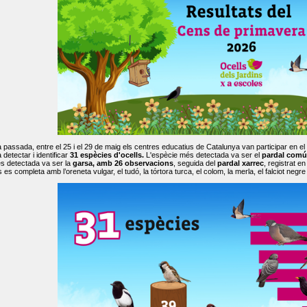
passada, entre el 25 i el 29 de maig els centres educatius de Catalunya van participar en el
 detectar i identificar
31 espècies d'ocells.
L'espècie més detectada va ser el
pardal comú
s detectada va ser la
garsa, amb 26 observacions
, seguida del
pardal xarrec
, registrat 
es completa amb l’oreneta vulgar, el tudó, la tórtora turca, el colom, la merla, el falciot negre