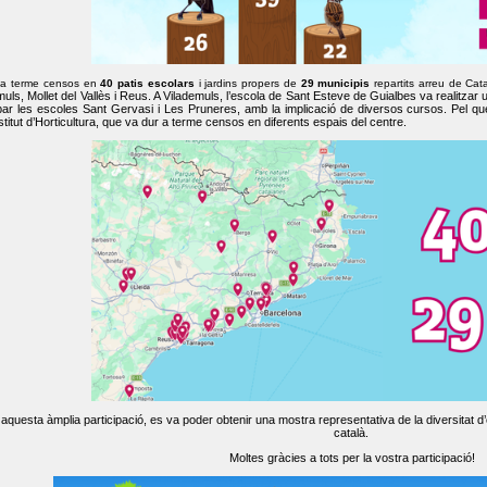
 a terme censos en
40 patis escolars
i jardins propers de
29 municipis
repartits arreu de Cat
muls, Mollet del Vallès i Reus. A Vilademuls, l’escola de Sant Esteve de Guialbes va realitzar 
par les escoles Sant Gervasi i Les Pruneres, amb la implicació de diversos cursos. Pel qu
nstitut d’Horticultura, que va dur a terme censos en diferents espais del centre.
aquesta àmplia participació, es va poder obtenir una mostra representativa de la diversitat d’o
català.
Moltes gràcies a tots per la vostra participació!