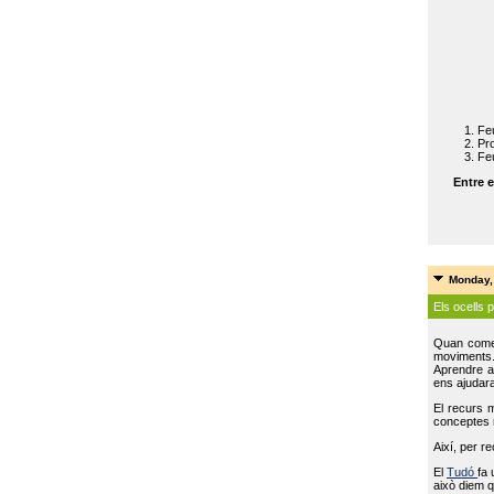
Feu
Pro
Feu
Entre e
Monday,
Els ocells 
Quan come
moviments
Aprendre a 
ens ajudara
El recurs 
conceptes m
Així, per r
El
Tudó
fa 
això diem q