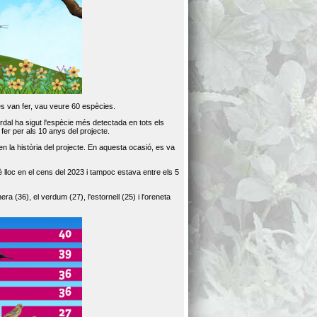
es van fer, vau veure 60 espècies.
dal ha sigut l'espècie més detectada en tots els
er per als 10 anys del projecte.
 la història del projecte. En aquesta ocasió, es va
loc en el cens del 2023 i tampoc estava entre els 5
ra (36), el verdum (27), l'estornell (25) i l'oreneta