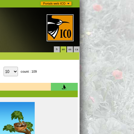
Portals web ICO
fr
en
es
ca
count : 109
: