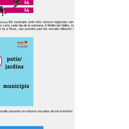
Els municipis amb més censos registrats van
alunya.
un cens cada dia de la setmana. A Mollet del Vallès, hi
e fa a Reus, van prendre part les escoles Alberich i
cells presents en entorns escolars de tot el territori