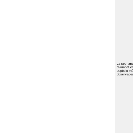
La setmana 
l'alumnat va
espècie mé
observades 