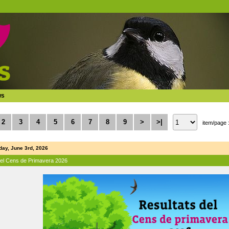
ws
2
3
4
5
6
7
8
9
>
>|
item/page 
ay, June 3rd, 2026
del Cens de Primavera 2026