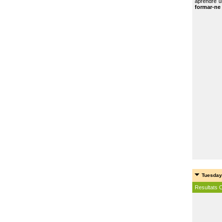
aprendre u
formar-ne 
Tuesday
Resultats 