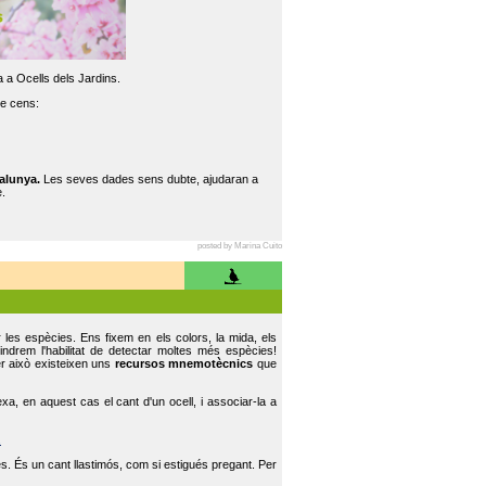
 a Ocells dels Jardins.
re cens:
alunya.
Les seves dades sens dubte, ajudaran a
.
posted by Marina Cuito
r les espècies. Ens fixem en els colors, la mida, els
indrem l'habilitat de detectar moltes més espècies!
er això existeixen uns
recursos mnemotècnics
que
, en aquest cas el cant d'un ocell, i associar-la a
.
s. És un cant llastimós, com si estigués pregant. Per