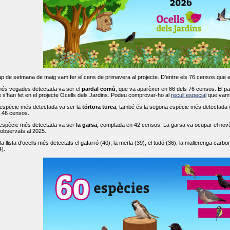
ap de setmana de maig vam fer el cens de primavera al projecte. D'entre els 76 censos que 
més vegades detectada va ser el
pardal comú
, que va aparèxer en 66 dels 76 censos. El par
s'han fet en el projecte Ocells dels Jardins. Podeu comprovar-ho al
recull especial
que vam f
espècie més detectada va ser la
tórtora turca
, també és la segona espècie més detectada en
n 46 censos.
 espècie més detectada va ser
la garsa,
comptada en 42 censos. La garsa va ocupar el novè l
 observats al 2025.
 llista d'ocells més detectats el gafarró (40), la merla (39), el tudó (36), la mallerenga carbone
).