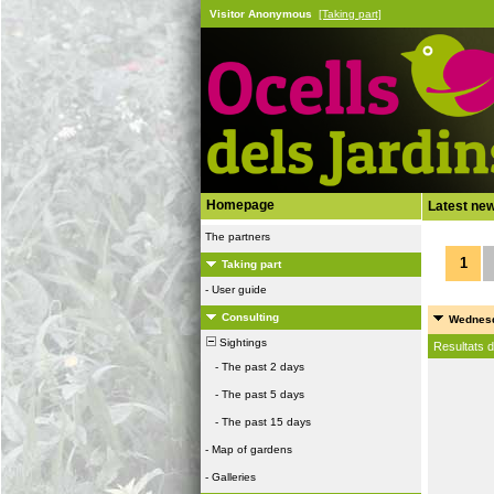
Visitor Anonymous
[Taking part]
Homepage
Latest ne
The partners
1
Taking part
-
User guide
Consulting
Wednesd
Sightings
Resultats 
-
The past 2 days
-
The past 5 days
-
The past 15 days
-
Map of gardens
-
Galleries