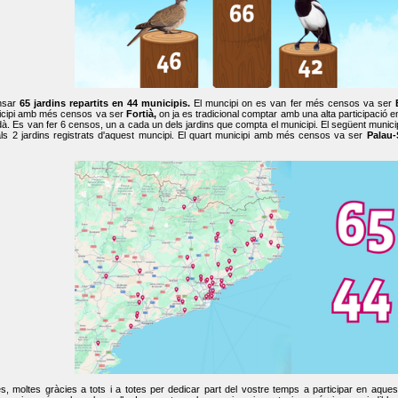
nsar
65 jardins repartits en 44 municipis.
El muncipi on es van fer més censos va ser
cipi amb més censos va ser
Fortià,
on ja es tradicional comptar amb una alta participació 
dà. Es van fer 6 censos, un a cada un dels jardins que compta el municipi. El següent mun
ls 2 jardins registrats d'aquest muncipi. El quart municipi amb més censos va ser
Palau-
, moltes gràcies a tots i a totes per dedicar part del vostre temps a participar en aque