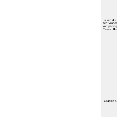
Es van dur
ser: Vilade
van partici
Casas i l’I
Gràcies a 