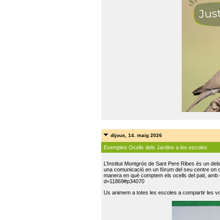
dijous, 14. maig 2026
Exemples Ocells dels Jardins a les escoles
L’Institut Montgrós de Sant Pere Ribes és un del
una comunicació en un fòrum del seu centre on do
manera en què comptem els ocells del pati, amb 
d=11869#p34070
Us animem a totes les escoles a compartir les vo