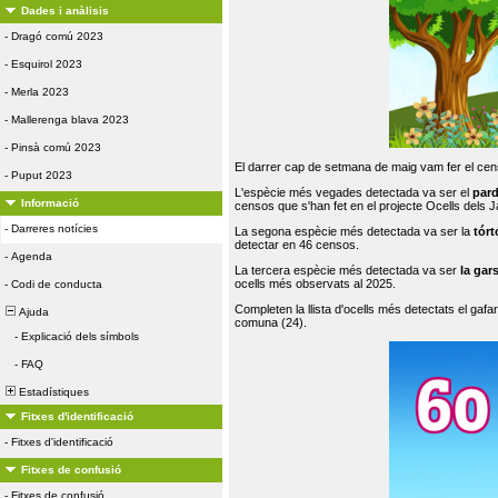
Dades i anàlisis
-
Dragó comú 2023
-
Esquirol 2023
-
Merla 2023
-
Mallerenga blava 2023
-
Pinsà comú 2023
El darrer cap de setmana de maig vam fer el cens
-
Puput 2023
L'espècie més vegades detectada va ser el
par
Informació
censos que s'han fet en el projecte Ocells dels
-
Darreres notícies
La segona espècie més detectada va ser la
tórt
detectar en 46 censos.
-
Agenda
La tercera espècie més detectada va ser
la gar
ocells més observats al 2025.
-
Codi de conducta
Completen la llista d'ocells més detectats el gafar
Ajuda
comuna (24).
-
Explicació dels símbols
-
FAQ
Estadístiques
Fitxes d'identificació
-
Fitxes d'identificació
Fitxes de confusió
-
Fitxes de confusió