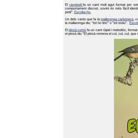
El
raspinell
fa un cant molt agut format per set
comportament discret, sovint és més fàcil ident
petit".
Escolta-ho.
Un dels cants que fa la
mallerenga carbonera
, c
la mallarenga diu: "tot ho tinc" o "tot estiu".
Escol
El
pinsà comú
fa un cant ràpid i melodiós, forma
el pinsà diu "El pinsà remena el cul, cul, cul, que 