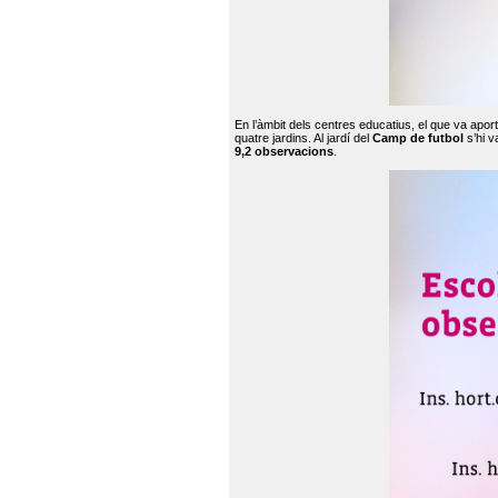
En l’àmbit dels centres educatius, el que va apor
quatre jardins. Al jardí del
Camp de futbol
s’hi v
9,2 observacions
.