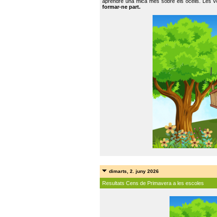
aprendre una mica més sobre els ocells. Les vo
formar-ne part.
dimarts, 2. juny 2026
Resultats Cens de Primavera a les escoles