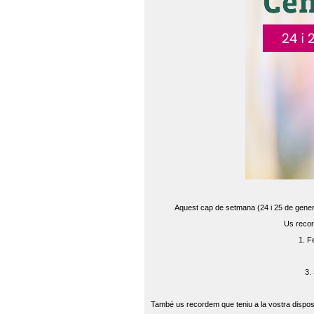
Aquest cap de setmana (24 i 25 de gener) 
Us recor
1. F
3.
També us recordem que teniu a la vostra disposi