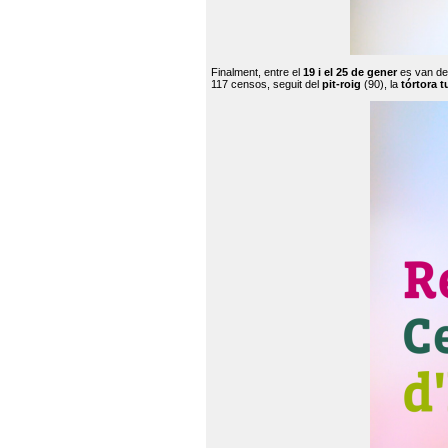
Finalment, entre el
19 i el 25 de gener
es van de
117 censos, seguit del
pit-roig
(90), la
tórtora t