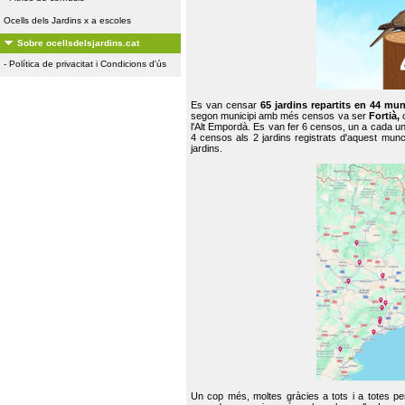
Ocells dels Jardins x a escoles
Sobre ocellsdelsjardins.cat
-
Política de privacitat i Condicions d'ús
Es van censar
65 jardins repartits en 44 mun
segon municipi amb més censos va ser
Fortià,
l'Alt Empordà. Es van fer 6 censos, un a cada u
4 censos als 2 jardins registrats d'aquest mun
jardins.
Un cop més, moltes gràcies a tots i a totes pe