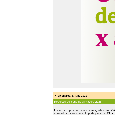
divendres, 6. juny 2025
Resultats del cens de primavera 2025
El darrer cap de setmana de maig (dies 24 i 25)
cens a les escoles, amb la participació de
19 ce