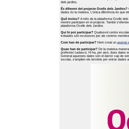
dels jardins.
És diferent del projecte Ocells dels Jardins?
O
dades és la mateixa. L'única diferència és que e
Què inclou?
A més de la plataforma Ocells dels 
mentre participen en el projecte. També s'ofereix
plataforma Ocells dels Jardins.
Qui hi pot participar?
Qualsevol centre escolar 
trobades són exclusives per als centres membre
Com han de participar?
Hem creat un
apartat 
Quan han de participar?
De la mateixa manera 
prefereixi cadascú. Hi ha, per això, dues dates e
General aquestes dates són el darrer cap de setm
escolar, s'amplien els terminis per entrar dades