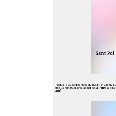
Pel que fa als jardins censats durant el cap de 
amb 25 observacions, seguit de
la Pedra
a Bellv
jardí
.