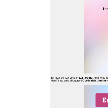
En total, es van censar
122 jardins
. Amb totes l
identificats amb el logotip d’
Ocells dels Jardins
c