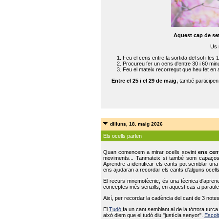
Aquest cap de se
Us 
Feu el cens entre la sortida del sol i les 
Procureu fer un cens d'entre 30 i 60 min
Feu el mateix recorregut que heu fet en 
Entre el 25 i el 29 de maig,
també participe
dilluns, 18. maig 2026
Els ocells parlen
Quan comencem a mirar ocells sovint
ens cen
moviments... Tanmateix si també som capaço
Aprendre a identificar els cants pot semblar una
ens ajudaran a recordar els cants d’alguns ocells
El recurs mnemotècnic, és una tècnica d'aprene
conceptes més senzills, en aquest cas a paraules
Així, per recordar la cadència del cant de 3 note
El
Tudó
fa un cant semblant al de la tórtora tur
això diem que el tudó diu "justícia senyor".
Escolt