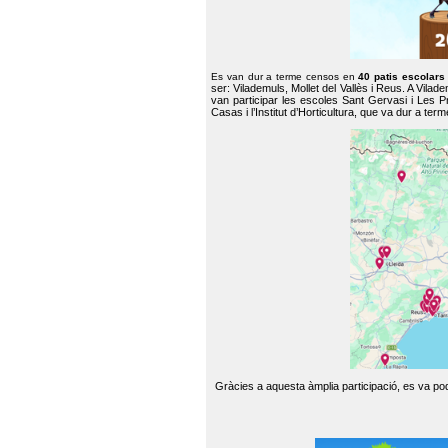
Es van dur a terme censos en
40 patis escolar
ser: Vilademuls, Mollet del Vallès i Reus. A Vilad
van participar les escoles Sant Gervasi i Les P
Casas i l’Institut d’Horticultura, que va dur a te
Gràcies a aquesta àmplia participació, es va pode