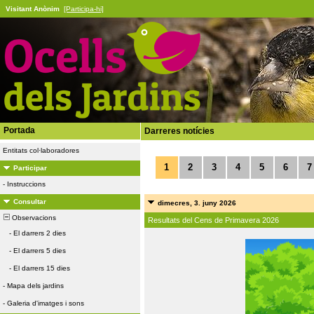
Visitant Anònim
[Participa-hi]
Portada
Darreres notícies
Entitats col·laboradores
1
2
3
4
5
6
7
Participar
-
Instruccions
Consultar
dimecres, 3. juny 2026
Observacions
Resultats del Cens de Primavera 2026
-
El darrers 2 dies
-
El darrers 5 dies
-
El darrers 15 dies
-
Mapa dels jardins
-
Galeria d'imatges i sons