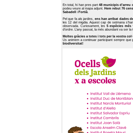
En total, hi han pres part
48 municipis d’arreu 
podeu veure al mapa adjunt.
Hem rebut 76 cen
Sabadell
i
Fortià
.
Pel que fa als jardins,
ens han arribat dades d
les 12 del migdia. Aquest cap de setmana s’han
observada. Curiosament, les
5 espècies més 
d’ordre. L’any passat, la més abundant va ser la
Moltes gràcies a totes i tots per la vostra col
Us animem a continuar participant sempre que
biodiversitat!