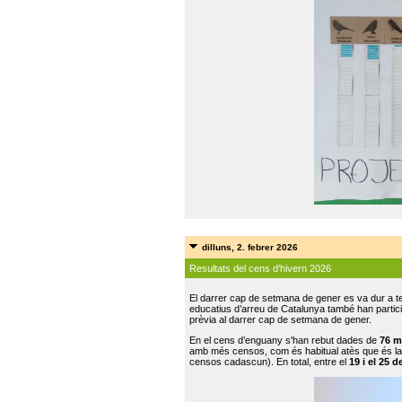
dilluns, 2. febrer 2026
Resultats del cens d'hivern 2026
El darrer cap de setmana de gener es va dur a te
educatius d’arreu de Catalunya també han participat
prèvia al darrer cap de setmana de gener.
En el cens d’enguany s'han rebut dades de
76 m
amb més censos, com és habitual atès que és la
censos cadascun). En total, entre el
19 i el 25 