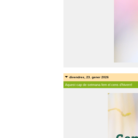
divendres, 23. gener 2026
Aquest cap de setmana fem el cens d'hivern!