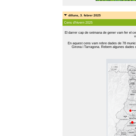
dilluns, 3. febrer 2025
Cens d'hivern 2025
El darrer cap de setmana de gener vam fer el ce
v
En aquest cens vam rebre dades de 78 municip
Girona i Tarragona. Rebem algunes dades de 