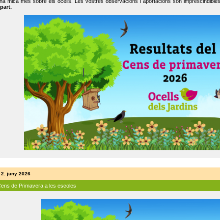
na mica més sobre els ocells. Les vostres observacions i aportacions són imprescindibles
part.
 2. juny 2026
Cens de Primavera a les escoles