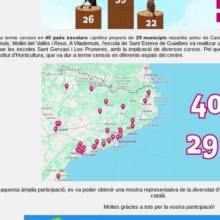
 a terme censos en
40 patis escolars
i jardins propers de
29 municipis
repartits arreu de Cat
muls, Mollet del Vallès i Reus. A Vilademuls, l’escola de Sant Esteve de Guialbes va realitzar 
par les escoles Sant Gervasi i Les Pruneres, amb la implicació de diversos cursos. Pel qu
nstitut d’Horticultura, que va dur a terme censos en diferents espais del centre.
aquesta àmplia participació, es va poder obtenir una mostra representativa de la diversitat d’o
català.
Moltes gràcies a tots per la vostra participació!