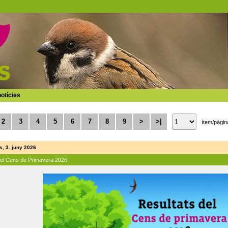
otícies
2
3
4
5
6
7
8
9
>
>|
ítem/pàgin
, 3. juny 2026
del Cens de Primavera 2026