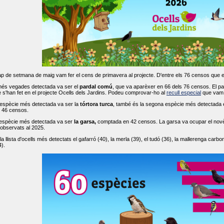
ap de setmana de maig vam fer el cens de primavera al projecte. D'entre els 76 censos que 
més vegades detectada va ser el
pardal comú
, que va aparèxer en 66 dels 76 censos. El par
s'han fet en el projecte Ocells dels Jardins. Podeu comprovar-ho al
recull especial
que vam f
espècie més detectada va ser la
tórtora turca
, també és la segona espècie més detectada en
n 46 censos.
 espècie més detectada va ser
la garsa,
comptada en 42 censos. La garsa va ocupar el novè l
 observats al 2025.
 llista d'ocells més detectats el gafarró (40), la merla (39), el tudó (36), la mallerenga carbone
).