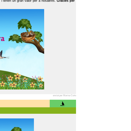
 i tenen un gran valor per a nosaltres.
Gràcies per
enviat per Marina Cuito