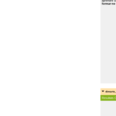
aprendre u
formar-ne 
dimarts,
Resultats 