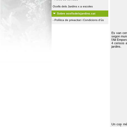
Ocells dels Jardins x a escoles
Sobre ocellsdelsjardins.cat
-
Política de privacitat i Condicions d'ús
Es van ce
segon muni
l'Alt Empor
4 censos a
jardins.
Un cop més