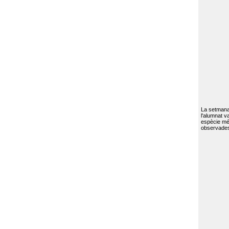
La setmana 
l'alumnat va
espècie mé
observades 