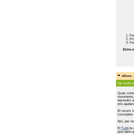
Feu
Pro
Feu
Entre e
dilluns,
Els ocells 
Quan come
moviments
Aprendre a 
ens ajudara
El recurs 
conceptes m
Així, per r
El
Tudó
fa 
això diem q