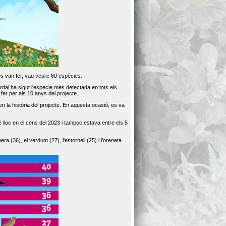
es van fer, vau veure 60 espècies.
dal ha sigut l'espècie més detectada en tots els
er per als 10 anys del projecte.
 la història del projecte. En aquesta ocasió, es va
loc en el cens del 2023 i tampoc estava entre els 5
ra (36), el verdum (27), l'estornell (25) i l'oreneta