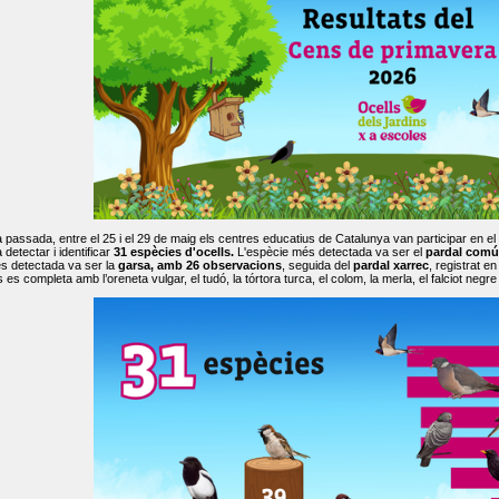
passada, entre el 25 i el 29 de maig els centres educatius de Catalunya van participar en el
 detectar i identificar
31 espècies d'ocells.
L'espècie més detectada va ser el
pardal comú
s detectada va ser la
garsa, amb 26 observacions
, seguida del
pardal xarrec
, registrat 
es completa amb l’oreneta vulgar, el tudó, la tórtora turca, el colom, la merla, el falciot negre