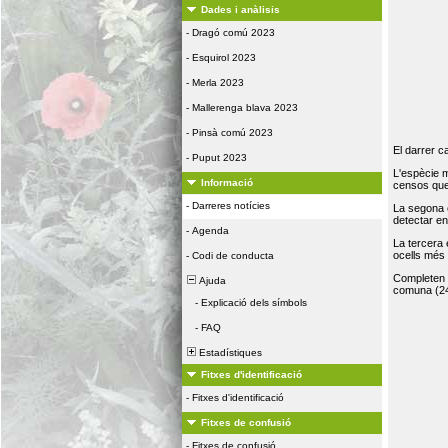
Dades i anàlisis
-
Dragó comú 2023
-
Esquirol 2023
-
Merla 2023
-
Mallerenga blava 2023
-
Pinsà comú 2023
El darrer c
-
Puput 2023
L'espècie 
Informació
censos que 
-
Darreres notícies
La segona 
detectar e
-
Agenda
La tercera
ocells més
-
Codi de conducta
Completen la
Ajuda
comuna (24
-
Explicació dels símbols
-
FAQ
Estadístiques
Fitxes d'identificació
-
Fitxes d'identificació
Fitxes de confusió
-
Fitxes de confusió