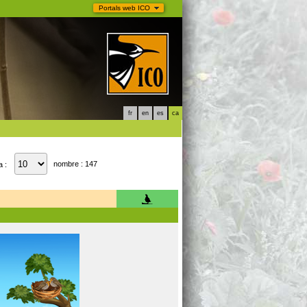
Portals web ICO
fr
en
es
ca
nombre : 147
a :