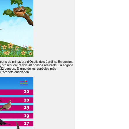
 cens de primavera d'Ocells dels Jardins. En conjunt,
,
present en 39 dels 48 censos realitzats. La segona
en 22 censos. El grup de les espècies més
 i l’oreneta cuablanca.