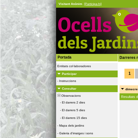
Visitant Anònim
[Participa-hi]
Portada
Darreres n
Entitats col·laboradores
1
Participar
-
Instruccions
Consultar
dimecres
Observacions
Resultats 
-
El darrers 2 dies
-
El darrers 5 dies
-
El darrers 15 dies
-
Mapa dels jardins
-
Galeria d'imatges i sons