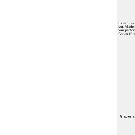
Es van dur
ser: Vilade
van partici
Casas i l’I
Gràcies a 