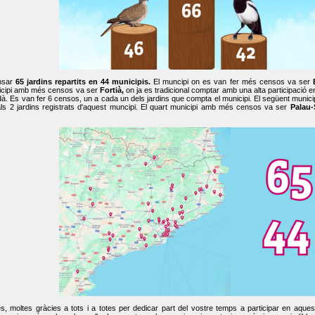
nsar
65 jardins repartits en 44 municipis.
El muncipi on es van fer més censos va ser
cipi amb més censos va ser
Fortià,
on ja es tradicional comptar amb una alta participació 
dà. Es van fer 6 censos, un a cada un dels jardins que compta el municipi. El següent mun
ls 2 jardins registrats d'aquest muncipi. El quart municipi amb més censos va ser
Palau-
, moltes gràcies a tots i a totes per dedicar part del vostre temps a participar en aque