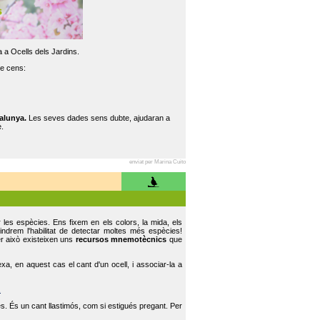
 a Ocells dels Jardins.
re cens:
alunya.
Les seves dades sens dubte, ajudaran a
.
enviat per Marina Cuito
r les espècies. Ens fixem en els colors, la mida, els
indrem l'habilitat de detectar moltes més espècies!
er això existeixen uns
recursos mnemotècnics
que
, en aquest cas el cant d'un ocell, i associar-la a
.
s. És un cant llastimós, com si estigués pregant. Per