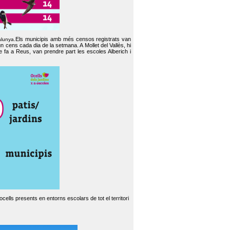
Els municipis amb més censos registrats van
alunya.
un cens cada dia de la setmana. A Mollet del Vallès, hi
e fa a Reus, van prendre part les escoles Alberich i
cells presents en entorns escolars de tot el territori