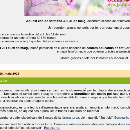
Aquest cap de setmana 30 i 31 de maig,
celebrem el cens de primavera
Us recordem alguns consells per fer correctament el vost
 el cens entre la sortida del sol i les 11 del matí
cureu fer un cens d'entre 30 i 60 minuts
 el mateix recorregut que heu fet en anteriors ocasions.
l 25 i el 29 de maig,
també participen en el cens desenes de
centres educatius de tot Cat
enriquir la informació que obtenim gràcies al projecte
Moltes gràcies a tots per la vostra col·laboració!
 18. maig 2026
parlen
ncem a mirar ocells sovint
ens centrem en la observació
per tal d’aprendre a identifica
... Tanmateix si també som capaços d’aprendre a
identificar els ocells pel seu cant,
t
identificar els cants pot semblar una fita inabastable la primera vegada que ho intentem. P
n a recordar els cants d’alguns ocells.
mnemotècnic, és una tècnica d'aprenentatge qye ens ajuda a memoritzar informació complexa
és senzills, en aquest cas a paraules o frases clau fàcils de recordar.
ecordar la cadència del cant de 3 notes de la
tórtura turca
, diem que diu "Justícia".
Escolta-ho
un cant semblant al de la tórtora turca. Comença amb tres notes i després n'afegeix dues mé
ue el tudó diu "justícia senyor".
Escolta-ho.