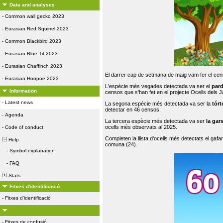
Data and analyses
-
Common wall gecko 2023
-
Eurasian Red Squirrel 2023
-
Common Blackbird 2023
-
Eurasian Blue Tit 2023
-
Eurasian Chaffinch 2023
El darrer cap de setmana de maig vam fer el cens
-
Eurasian Hoopoe 2023
L'espècie més vegades detectada va ser el
par
Information
censos que s'han fet en el projecte Ocells dels
-
Latest news
La segona espècie més detectada va ser la
tórt
detectar en 46 censos.
-
Agenda
La tercera espècie més detectada va ser
la gar
ocells més observats al 2025.
-
Code of conduct
Completen la llista d'ocells més detectats el gafar
Help
comuna (24).
-
Symbol explanation
-
FAQ
Stats
Fitxes d'identificació
-
Fitxes d'identificació
-
Fitxes de confusió