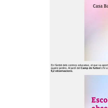
En l’àmbit dels centres educatius, el que va apor
quatre jardins. Al jardí del
Camp de futbol
s’hi v
9,2 observacions
.