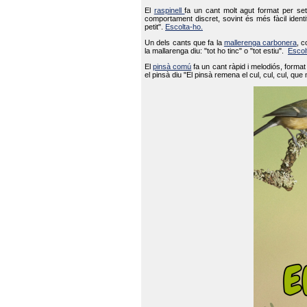
El
raspinell
fa un cant molt agut format per set
comportament discret, sovint és més fàcil ident
petit".
Escolta-ho.
Un dels cants que fa la
mallerenga carbonera
, c
la mallarenga diu: "tot ho tinc" o "tot estiu".
Escol
El
pinsà comú
fa un cant ràpid i melodiós, forma
el pinsà diu "El pinsà remena el cul, cul, cul, que 