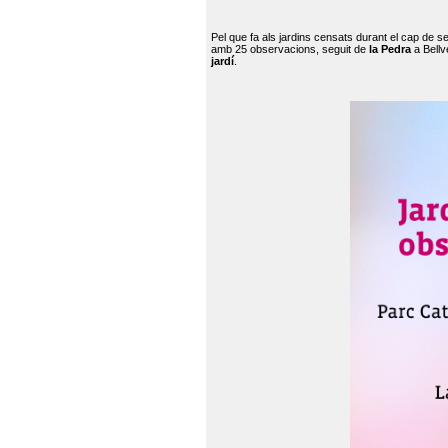
Pel que fa als jardins censats durant el cap de 
amb 25 observacions, seguit de
la Pedra
a Bellv
jardí
.