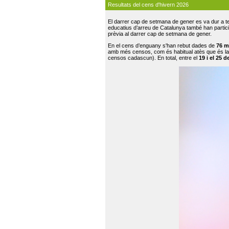
Resultats del cens d'hivern 2026
El darrer cap de setmana de gener es va dur a te
educatius d’arreu de Catalunya també han participat
prèvia al darrer cap de setmana de gener.
En el cens d’enguany s'han rebut dades de
76 m
amb més censos, com és habitual atès que és la
censos cadascun). En total, entre el
19 i el 25 