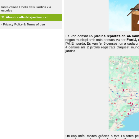
Instruccions Ocells dels Jardins x a
escoles
About ocellsdelsjardins.cat
-
Privacy Policy & Terms of use
Es van censar
65 jardins repartits en 44 mun
segon municipi amb més censos va ser
Fortià,
l'Alt Empordà. Es van fer 6 censos, un a cada u
4 censos als 2 jardins registrats d'aquest mun
jardins.
Un cop més, moltes gràcies a tots i a totes pe