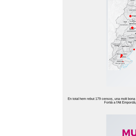
En total hem rebut 179 censos, una molt bona d
Fortià a l'Alt Empord