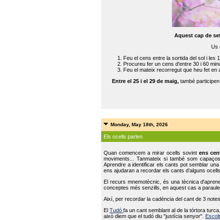
Aquest cap de se
Us 
Feu el cens entre la sortida del sol i les 
Procureu fer un cens d'entre 30 i 60 min
Feu el mateix recorregut que heu fet en 
Entre el 25 i el 29 de maig,
també participe
Monday, May 18th, 2026
Els ocells parlen
Quan comencem a mirar ocells sovint
ens cen
moviments... Tanmateix si també som capaço
Aprendre a identificar els cants pot semblar una
ens ajudaran a recordar els cants d’alguns ocells
El recurs mnemotècnic, és una tècnica d'aprene
conceptes més senzills, en aquest cas a paraules
Així, per recordar la cadència del cant de 3 note
El
Tudó
fa un cant semblant al de la tórtora tur
això diem que el tudó diu "justícia senyor".
Escolt