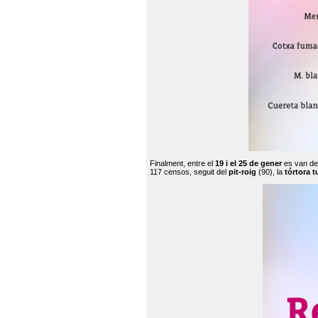
Finalment, entre el
19 i el 25 de gener
es van de
117 censos, seguit del
pit-roig
(90), la
tórtora t