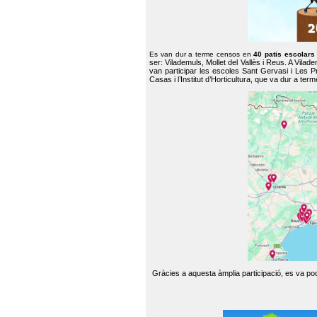
Es van dur a terme censos en
40 patis escolar
ser: Vilademuls, Mollet del Vallès i Reus. A Vilad
van participar les escoles Sant Gervasi i Les P
Casas i l’Institut d’Horticultura, que va dur a te
Gràcies a aquesta àmplia participació, es va pode