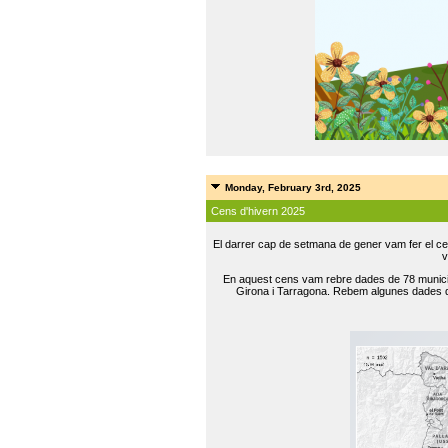
Monday, February 3rd, 2025
Cens d'hivern 2025
El darrer cap de setmana de gener vam fer el ce
v
En aquest cens vam rebre dades de 78 municip
Girona i Tarragona. Rebem algunes dades de 