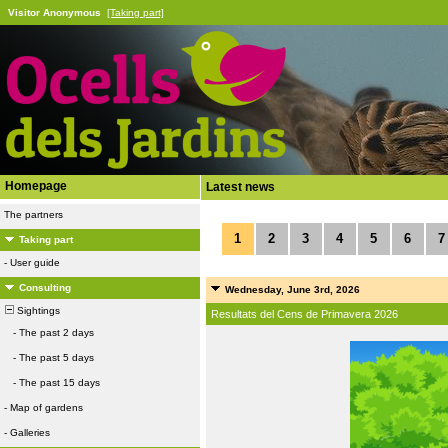
Visitor Anonymous
[Taking part]
Homepage
Latest news
The partners
1
2
3
4
5
6
7
Taking part
-
User guide
Consulting
Wednesday, June 3rd, 2026
Sightings
Resultats del Cens de Primavera 2026
-
The past 2 days
-
The past 5 days
-
The past 15 days
-
Map of gardens
-
Galleries