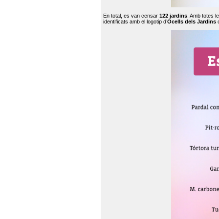
En total, es van censar
122 jardins
. Amb totes l
identificats amb el logotip d’
Ocells dels Jardins
c