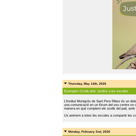
Thursday, May 14th, 2026
Exemples Ocells dels Jardins a les escoles
L’Institut Montgrós de Sant Pere Ribes és un del
una comunicació en un fòrum del seu centre on do
manera en què comptem els ocells del pati, amb 
Us animem a totes les escoles a compartir les vo
Monday, February 2nd, 2026