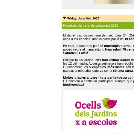
Friday, June 6th, 2025
Resultats del cens de primavera 2025
El darrer cap de setmana de maig (dies 24 i 25)
cens a les escoles, amb la participació de
19 ce
En total, hi han pres part
48 municipis d’arreu 
podeu veure al mapa adjunt.
Hem rebut 76 cen
Sabadell
i
Fortià
.
Pel que fa als jardins,
ens han arribat dades d
les 12 del migdia. Aquesta setmana s’han recollit
Curiosament, les
5 espècies més vistes
són le
passat, la més abundant va ser la
tórtora turca
.
Moltes gràcies a totes i tots per la vostra col
Us animem a continuar participant sempre que
biodiversitat!