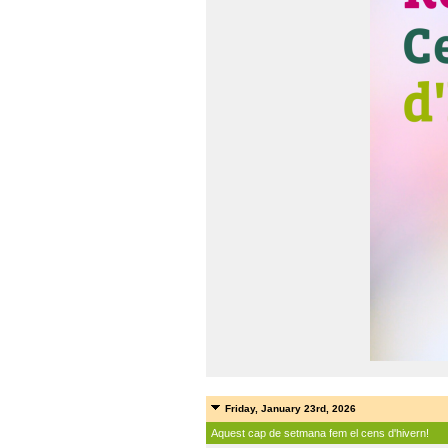
Friday, January 23rd, 2026
Aquest cap de setmana fem el cens d'hivern!