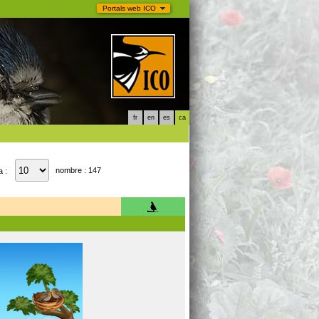
Portals web ICO
fr
en
es
ca
nombre : 147
a :