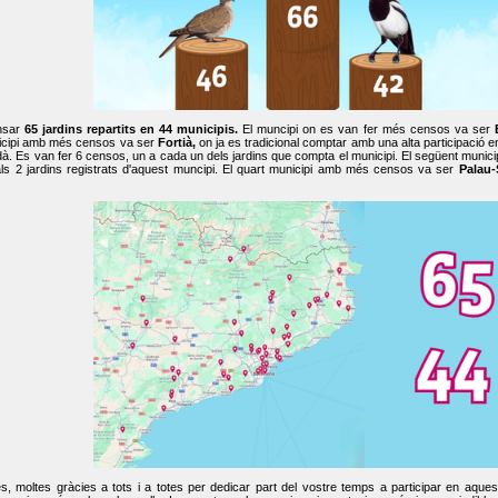
nsar
65 jardins repartits en 44 municipis.
El muncipi on es van fer més censos va ser
cipi amb més censos va ser
Fortià,
on ja es tradicional comptar amb una alta participació 
dà. Es van fer 6 censos, un a cada un dels jardins que compta el municipi. El següent mun
ls 2 jardins registrats d'aquest muncipi. El quart municipi amb més censos va ser
Palau-
, moltes gràcies a tots i a totes per dedicar part del vostre temps a participar en aque