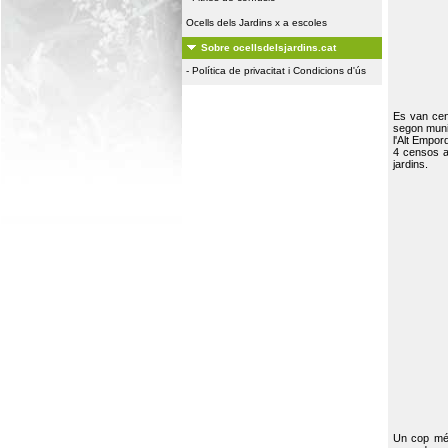
Ocells dels Jardins x a escoles
Sobre ocellsdelsjardins.cat
-
Política de privacitat i Condicions d'ús
Es van ce
segon muni
l'Alt Empor
4 censos a
jardins.
Un cop més