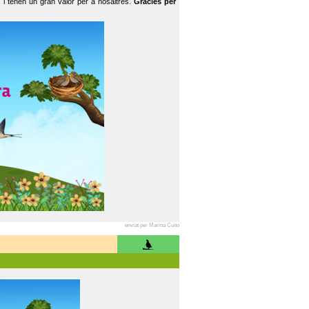
 i tenen un gran valor per a nosaltres.
Gràcies per
enviat per Marina Cuito