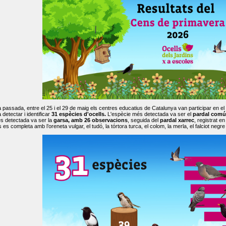
passada, entre el 25 i el 29 de maig els centres educatius de Catalunya van participar en el
 detectar i identificar
31 espècies d'ocells.
L'espècie més detectada va ser el
pardal comú
s detectada va ser la
garsa, amb 26 observacions
, seguida del
pardal xarrec
, registrat 
es completa amb l’oreneta vulgar, el tudó, la tórtora turca, el colom, la merla, el falciot negre