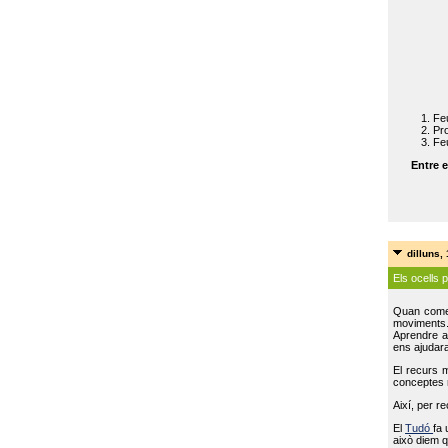
Feu
Pro
Feu
Entre e
dilluns,
Els ocells 
Quan come
moviments
Aprendre a 
ens ajudara
El recurs 
conceptes m
Així, per r
El
Tudó
fa 
això diem q