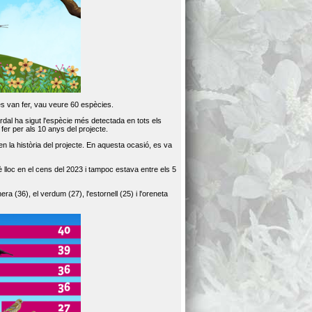
es van fer, vau veure 60 espècies.
dal ha sigut l'espècie més detectada en tots els
er per als 10 anys del projecte.
 la història del projecte. En aquesta ocasió, es va
loc en el cens del 2023 i tampoc estava entre els 5
ra (36), el verdum (27), l'estornell (25) i l'oreneta