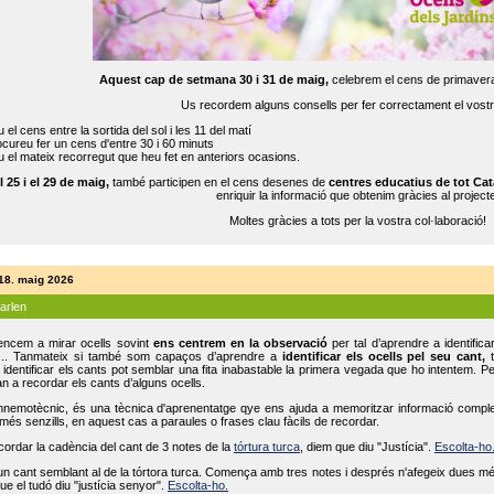
Aquest cap de setmana 30 i 31 de maig,
celebrem el cens de primavera
Us recordem alguns consells per fer correctament el vost
 el cens entre la sortida del sol i les 11 del matí
cureu fer un cens d'entre 30 i 60 minuts
 el mateix recorregut que heu fet en anteriors ocasions.
l 25 i el 29 de maig,
també participen en el cens desenes de
centres educatius de tot Cat
enriquir la informació que obtenim gràcies al projecte
Moltes gràcies a tots per la vostra col·laboració!
 18. maig 2026
parlen
ncem a mirar ocells sovint
ens centrem en la observació
per tal d’aprendre a identifica
... Tanmateix si també som capaços d’aprendre a
identificar els ocells pel seu cant,
t
identificar els cants pot semblar una fita inabastable la primera vegada que ho intentem. P
n a recordar els cants d’alguns ocells.
mnemotècnic, és una tècnica d'aprenentatge qye ens ajuda a memoritzar informació complexa
és senzills, en aquest cas a paraules o frases clau fàcils de recordar.
ecordar la cadència del cant de 3 notes de la
tórtura turca
, diem que diu "Justícia".
Escolta-ho
un cant semblant al de la tórtora turca. Comença amb tres notes i després n'afegeix dues mé
ue el tudó diu "justícia senyor".
Escolta-ho.