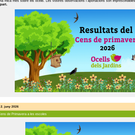
na mica més sobre els ocells. Les vostres observacions i aportacions són imprescindibles
part.
 2. juny 2026
Cens de Primavera a les escoles