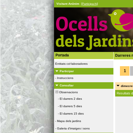
Visitant Anònim
[Participa-hi]
Portada
Darreres n
Entitats col·laboradores
1
Participar
-
Instruccions
Consultar
dimecres
Observacions
Resultats 
-
El darrers 2 dies
-
El darrers 5 dies
-
El darrers 15 dies
-
Mapa dels jardins
-
Galeria d'imatges i sons