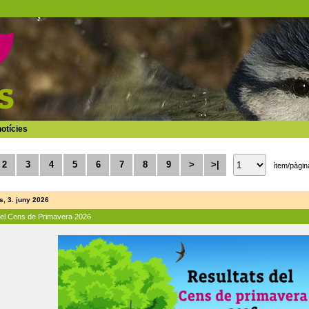
otícies
2
3
4
5
6
7
8
9
>
>|
ítem/pàgin
, 3. juny 2026
del Cens de Primavera 2026