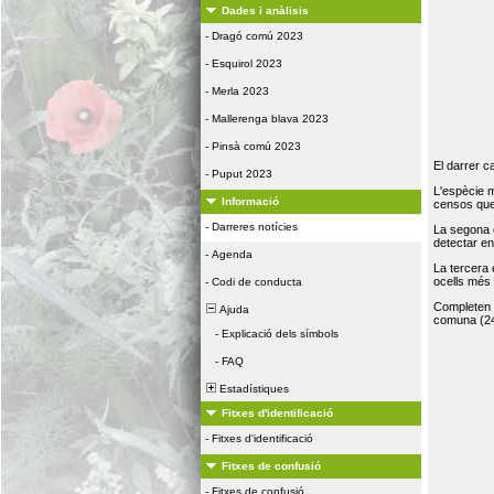
Dades i anàlisis
-
Dragó comú 2023
-
Esquirol 2023
-
Merla 2023
-
Mallerenga blava 2023
-
Pinsà comú 2023
El darrer c
-
Puput 2023
L'espècie 
Informació
censos que 
-
Darreres notícies
La segona 
detectar e
-
Agenda
La tercera
ocells més
-
Codi de conducta
Completen la
Ajuda
comuna (24
-
Explicació dels símbols
-
FAQ
Estadístiques
Fitxes d'identificació
-
Fitxes d'identificació
Fitxes de confusió
-
Fitxes de confusió