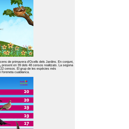
 cens de primavera d'Ocells dels Jardins. En conjunt,
,
present en 39 dels 48 censos realitzats. La segona
en 22 censos. El grup de les espècies més
 i l’oreneta cuablanca.