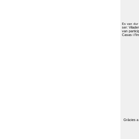
Es van dur
ser: Vilade
van partici
Casas i l’I
Gràcies a 