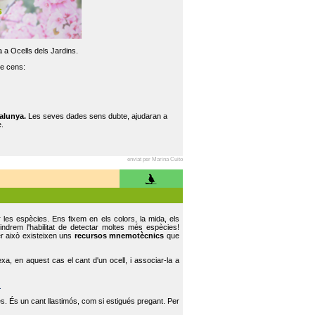
 a Ocells dels Jardins.
re cens:
alunya.
Les seves dades sens dubte, ajudaran a
.
enviat per Marina Cuito
r les espècies. Ens fixem en els colors, la mida, els
indrem l'habilitat de detectar moltes més espècies!
er això existeixen uns
recursos mnemotècnics
que
, en aquest cas el cant d'un ocell, i associar-la a
.
s. És un cant llastimós, com si estigués pregant. Per