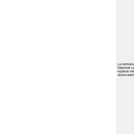
La setmana 
l'alumnat va
espècie mé
observades 