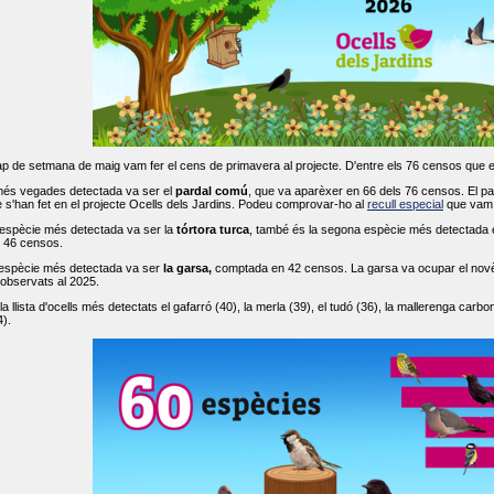
ap de setmana de maig vam fer el cens de primavera al projecte. D'entre els 76 censos que 
més vegades detectada va ser el
pardal comú
, que va aparèxer en 66 dels 76 censos. El par
s'han fet en el projecte Ocells dels Jardins. Podeu comprovar-ho al
recull especial
que vam f
espècie més detectada va ser la
tórtora turca
, també és la segona espècie més detectada en
n 46 censos.
 espècie més detectada va ser
la garsa,
comptada en 42 censos. La garsa va ocupar el novè l
 observats al 2025.
 llista d'ocells més detectats el gafarró (40), la merla (39), el tudó (36), la mallerenga carbone
).