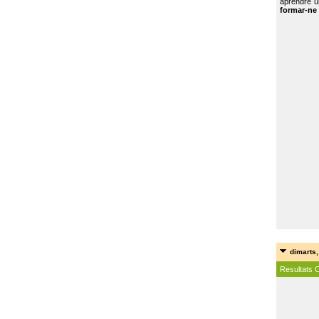
aprendre u
formar-ne 
dimarts,
Resultats 