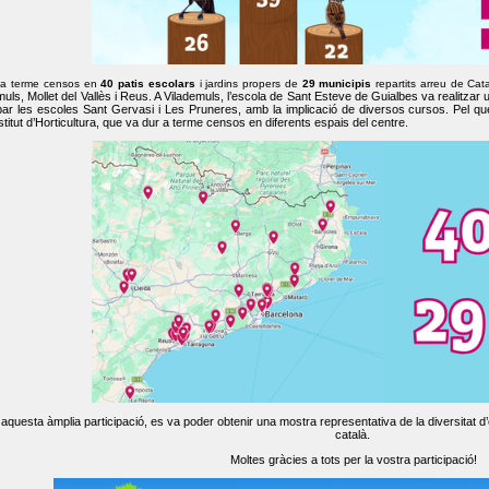
 a terme censos en
40 patis escolars
i jardins propers de
29 municipis
repartits arreu de Cat
muls, Mollet del Vallès i Reus. A Vilademuls, l’escola de Sant Esteve de Guialbes va realitzar 
par les escoles Sant Gervasi i Les Pruneres, amb la implicació de diversos cursos. Pel qu
nstitut d’Horticultura, que va dur a terme censos en diferents espais del centre.
aquesta àmplia participació, es va poder obtenir una mostra representativa de la diversitat d’o
català.
Moltes gràcies a tots per la vostra participació!