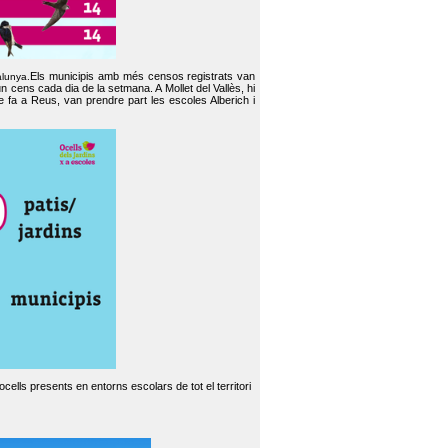
Els municipis amb més censos registrats van
alunya.
un cens cada dia de la setmana. A Mollet del Vallès, hi
e fa a Reus, van prendre part les escoles Alberich i
cells presents en entorns escolars de tot el territori