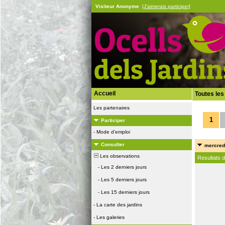
Visiteur Anonyme
[J'aimerais participer]
Accueil
Toutes les
Les partenaires
1
Participer
-
Mode d'emploi
Consulter
mercredi
Les observations
Resultats 
-
Les 2 derniers jours
-
Les 5 derniers jours
-
Les 15 derniers jours
-
La carte des jardins
-
Les galeries