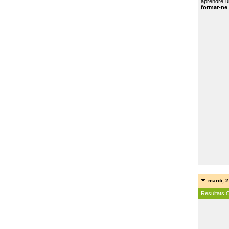
aprendre u
formar-ne 
mardi, 2
Resultats 