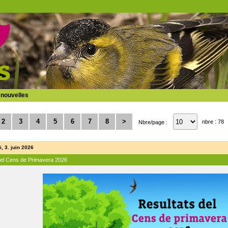
 nouvelles
2
3
4
5
6
7
8
>
nbre : 78
Nbre/page :
, 3. juin 2026
del Cens de Primavera 2026