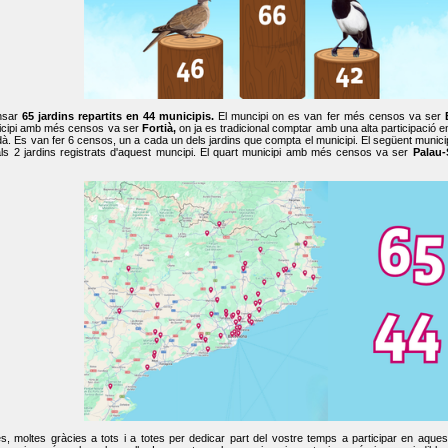
nsar
65 jardins repartits en 44 municipis.
El muncipi on es van fer més censos va ser
cipi amb més censos va ser
Fortià,
on ja es tradicional comptar amb una alta participació 
dà. Es van fer 6 censos, un a cada un dels jardins que compta el municipi. El següent mun
ls 2 jardins registrats d'aquest muncipi. El quart municipi amb més censos va ser
Palau-
, moltes gràcies a tots i a totes per dedicar part del vostre temps a participar en aque