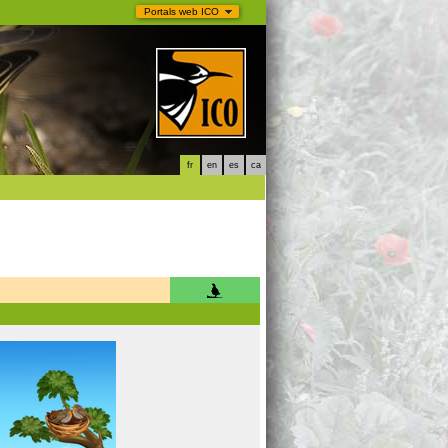
Portals web ICO
fr
en
es
ca