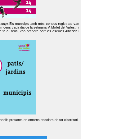
Els municipis amb més censos registrats van
alunya.
un cens cada dia de la setmana. A Mollet del Vallès, hi
e fa a Reus, van prendre part les escoles Alberich i
cells presents en entorns escolars de tot el territori