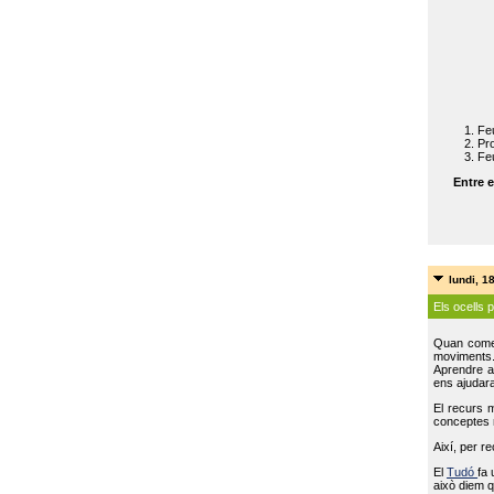
Feu
Pro
Feu
Entre e
lundi, 1
Els ocells 
Quan come
moviments
Aprendre a 
ens ajudara
El recurs 
conceptes m
Així, per r
El
Tudó
fa 
això diem q