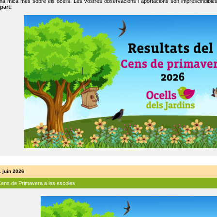
na mica més sobre els ocells. Les vostres observacions i aportacions són imprescindibles
part.
. juin 2026
Cens de Primavera a les escoles