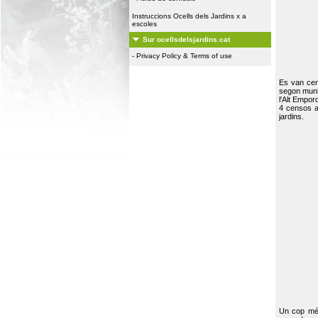
Instruccions Ocells dels Jardins x a
escoles
Sur ocellsdelsjardins.cat
-
Privacy Policy & Terms of use
Es van ce
segon muni
l'Alt Empor
4 censos a
jardins.
Un cop més