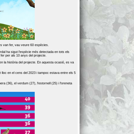
es van fer, vau veure 60 espècies.
dal ha sigut l'espècie més detectada en tots els
er per als 10 anys del projecte.
 la història del projecte. En aquesta ocasió, es va
loc en el cens del 2023 i tampoc estava entre els 5
ra (36), el verdum (27), l'estornell (25) i l'oreneta