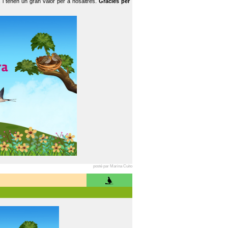
 i tenen un gran valor per a nosaltres.
Gràcies per
posté par Marina Cuito