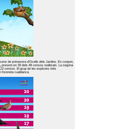
 cens de primavera d'Ocells dels Jardins. En conjunt,
,
present en 39 dels 48 censos realitzats. La segona
en 22 censos. El grup de les espècies més
 i l’oreneta cuablanca.