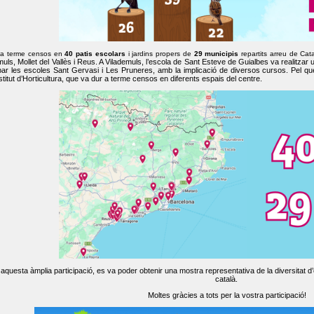
 a terme censos en
40 patis escolars
i jardins propers de
29 municipis
repartits arreu de Cat
muls, Mollet del Vallès i Reus. A Vilademuls, l’escola de Sant Esteve de Guialbes va realitzar 
par les escoles Sant Gervasi i Les Pruneres, amb la implicació de diversos cursos. Pel qu
nstitut d’Horticultura, que va dur a terme censos en diferents espais del centre.
aquesta àmplia participació, es va poder obtenir una mostra representativa de la diversitat d’o
català.
Moltes gràcies a tots per la vostra participació!