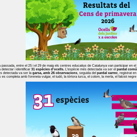
passada, entre el 25 i el 29 de maig els centres educatius de Catalunya van participar en el
 detectar i identificar
31 espècies d'ocells.
L'espècie més detectada va ser el
pardal comú
s detectada va ser la
garsa, amb 26 observacions
, seguida del
pardal xarrec
, registrat 
es completa amb l’oreneta vulgar, el tudó, la tórtora turca, el colom, la merla, el falciot negre