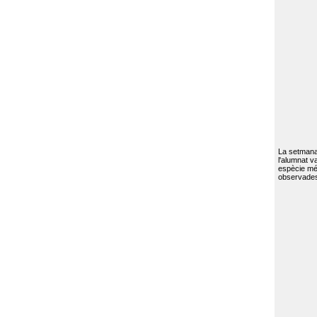
La setmana 
l'alumnat va
espècie mé
observades 