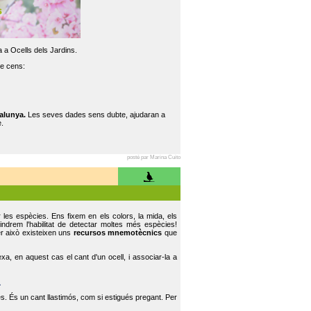
 a Ocells dels Jardins.
re cens:
alunya.
Les seves dades sens dubte, ajudaran a
.
posté par Marina Cuito
r les espècies. Ens fixem en els colors, la mida, els
indrem l'habilitat de detectar moltes més espècies!
er això existeixen uns
recursos mnemotècnics
que
, en aquest cas el cant d'un ocell, i associar-la a
.
s. És un cant llastimós, com si estigués pregant. Per