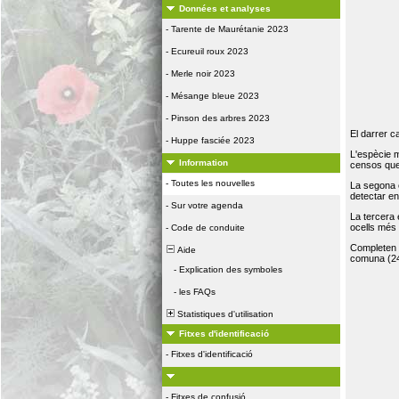
Données et analyses
-
Tarente de Maurétanie 2023
-
Ecureuil roux 2023
-
Merle noir 2023
-
Mésange bleue 2023
-
Pinson des arbres 2023
El darrer c
-
Huppe fasciée 2023
L'espècie 
Information
censos que 
-
Toutes les nouvelles
La segona 
detectar e
-
Sur votre agenda
La tercera
ocells més
-
Code de conduite
Completen la
Aide
comuna (24
-
Explication des symboles
-
les FAQs
Statistiques d'utilisation
Fitxes d'identificació
-
Fitxes d'identificació
-
Fitxes de confusió