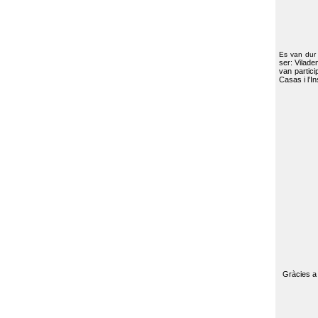
Es van dur
ser: Vilade
van partici
Casas i l’I
Gràcies a 