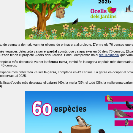
ap de setmana de maig vam fer el cens de primavera al projecte. D'entre els 76 censos que 
més vegades detectada va ser el
pardal comú
, que va aparèxer en 66 dels 76 censos. El par
s'han fet en el projecte Ocells dels Jardins. Podeu comprovar-ho al
recull especial
que vam f
espècie més detectada va ser la
tórtora turca
, també és la segona espècie més detectada en
n 46 censos.
 espècie més detectada va ser
la garsa,
comptada en 42 censos. La garsa va ocupar el novè l
 observats al 2025.
 llista d'ocells més detectats el gafarró (40), la merla (39), el tudó (36), la mallerenga carbone
).