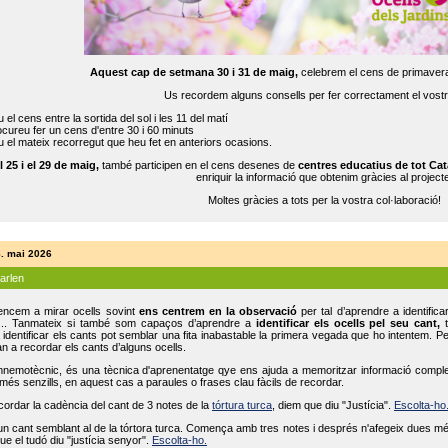
Aquest cap de setmana 30 i 31 de maig,
celebrem el cens de primavera
Us recordem alguns consells per fer correctament el vost
 el cens entre la sortida del sol i les 11 del matí
cureu fer un cens d'entre 30 i 60 minuts
 el mateix recorregut que heu fet en anteriors ocasions.
l 25 i el 29 de maig,
també participen en el cens desenes de
centres educatius de tot Cat
enriquir la informació que obtenim gràcies al projecte
Moltes gràcies a tots per la vostra col·laboració!
8. mai 2026
parlen
ncem a mirar ocells sovint
ens centrem en la observació
per tal d’aprendre a identifica
... Tanmateix si també som capaços d’aprendre a
identificar els ocells pel seu cant,
t
identificar els cants pot semblar una fita inabastable la primera vegada que ho intentem. P
n a recordar els cants d’alguns ocells.
mnemotècnic, és una tècnica d'aprenentatge qye ens ajuda a memoritzar informació complexa
és senzills, en aquest cas a paraules o frases clau fàcils de recordar.
ecordar la cadència del cant de 3 notes de la
tórtura turca
, diem que diu "Justícia".
Escolta-ho
un cant semblant al de la tórtora turca. Comença amb tres notes i després n'afegeix dues mé
ue el tudó diu "justícia senyor".
Escolta-ho.