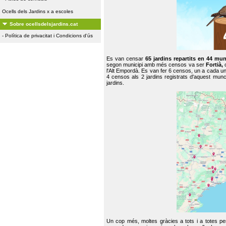
Ocells dels Jardins x a escoles
Sobre ocellsdelsjardins.cat
-
Política de privacitat i Condicions d'ús
Es van censar
65 jardins repartits en 44 mun
segon municipi amb més censos va ser
Fortià,
l'Alt Empordà. Es van fer 6 censos, un a cada u
4 censos als 2 jardins registrats d'aquest mun
jardins.
Un cop més, moltes gràcies a tots i a totes pe