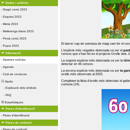
Dades i anàlisis
-
Dragó comú 2023
-
Esquirol 2023
-
Merla 2023
-
Mallerenga blava 2023
-
Pinsà comú 2023
El darrer cap de setmana de maig vam fer el cens
-
Puput 2023
L'espècie més vegades detectada va ser el
par
Informació
censos que s'han fet en el projecte Ocells dels
-
Darreres notícies
La segona espècie més detectada va ser la
tórt
detectar en 46 censos.
-
Agenda
La tercera espècie més detectada va ser
la gar
ocells més observats al 2025.
-
Codi de conducta
Completen la llista d'ocells més detectats el gafar
Ajuda
comuna (24).
-
Explicació dels símbols
-
FAQ
Estadístiques
Fitxes d'identificació
-
Fitxes d'identificació
Fitxes de confusió
-
Fitxes de confusió