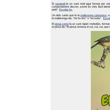
El
raspinell
fa un cant molt agut format per set
comportament discret, sovint és més fàcil ident
petit".
Escolta-ho.
Un dels cants que fa la
mallerenga carbonera
, c
la mallarenga diu: "tot ho tinc" o "tot estiu".
Escol
El
pinsà comú
fa un cant ràpid i melodiós, forma
el pinsà diu "El pinsà remena el cul, cul, cul, que 