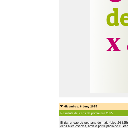
divendres, 6. juny 2025
Resultats del cens de primavera 2025
El darrer cap de setmana de maig (dies 24 i 25)
cens a les escoles, amb la participació de
19 ce