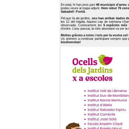
En total, hi han pres part
48 municipis d’arreu 
podeu veure al mapa adjunt.
Hem rebut 76 cen
Sabadell
i
Fortià
.
Pel que fa als jardins,
ens han arribat dades d
les 12 del migdia. Aquest cap de setmana s’han
observada. Curiosament, les
5 espècies més 
d’ordre. L’any passat, la més abundant va ser la
Moltes gràcies a totes i tots per la vostra col
Us animem a continuar participant sempre que
biodiversitat!