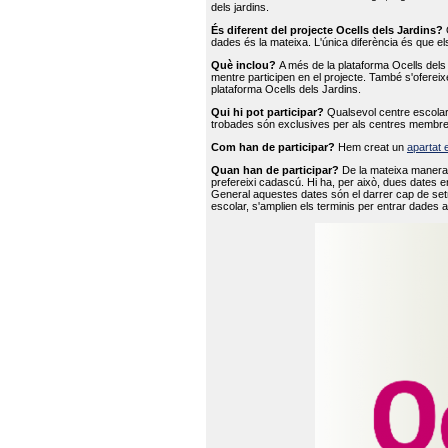
dels jardins.
És diferent del projecte Ocells dels Jardins?
O
dades és la mateixa. L'única diferència és que e
Què inclou?
A més de la plataforma Ocells dels 
mentre participen en el projecte. També s'ofereix
plataforma Ocells dels Jardins.
Qui hi pot participar?
Qualsevol centre escolar 
trobades són exclusives per als centres membre
Com han de participar?
Hem creat un
apartat 
Quan han de participar?
De la mateixa manera 
prefereixi cadascú. Hi ha, per això, dues dates e
General aquestes dates són el darrer cap de setm
escolar, s'amplien els terminis per entrar dades