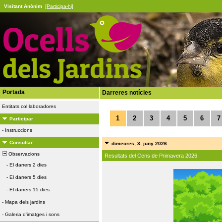
Visitant Anònim
[Participa-hi]
Portada
Darreres notícies
Entitats col·laboradores
1
2
3
4
5
6
7
Participar
-
Instruccions
Consultar
dimecres, 3. juny 2026
Observacions
Resultats del Cens de Primavera 2026
-
El darrers 2 dies
-
El darrers 5 dies
-
El darrers 15 dies
-
Mapa dels jardins
-
Galeria d'imatges i sons