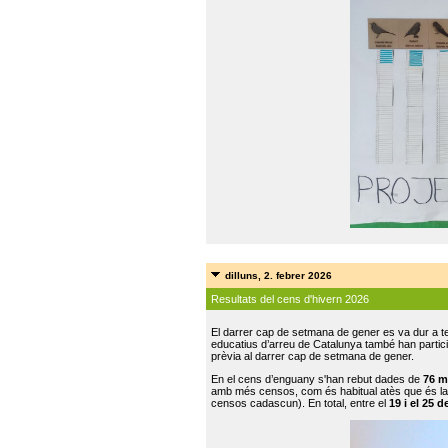
dilluns, 2. febrer 2026
Resultats del cens d'hivern 2026
El darrer cap de setmana de gener es va dur a te
educatius d’arreu de Catalunya també han participat
prèvia al darrer cap de setmana de gener.
En el cens d’enguany s'han rebut dades de
76 m
amb més censos, com és habitual atès que és la
censos cadascun). En total, entre el
19 i el 25 