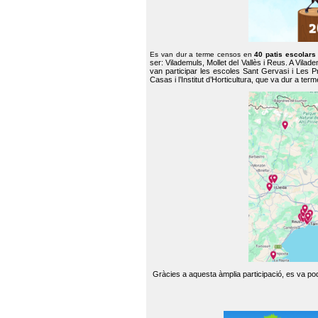
Es van dur a terme censos en
40 patis escolar
ser: Vilademuls, Mollet del Vallès i Reus. A Vilad
van participar les escoles Sant Gervasi i Les P
Casas i l’Institut d’Horticultura, que va dur a te
Gràcies a aquesta àmplia participació, es va pode