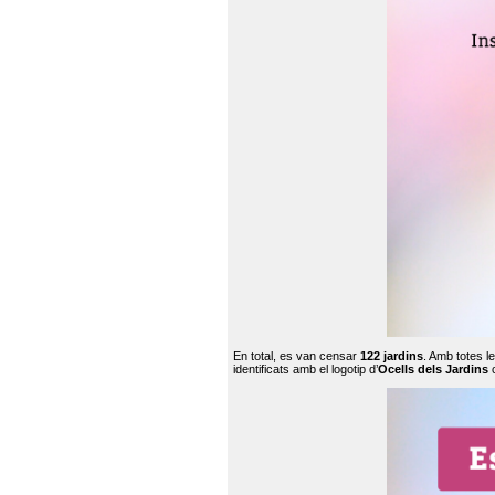
En total, es van censar
122 jardins
. Amb totes l
identificats amb el logotip d’
Ocells dels Jardins
c