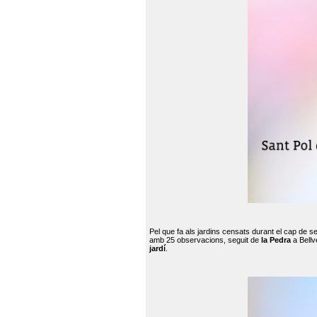
Pel que fa als jardins censats durant el cap de 
amb 25 observacions, seguit de
la Pedra
a Bellv
jardí
.