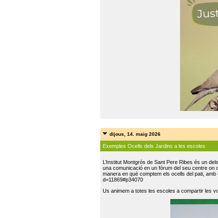
dijous, 14. maig 2026
Exemples Ocells dels Jardins a les escoles
L’Institut Montgrós de Sant Pere Ribes és un del
una comunicació en un fòrum del seu centre on do
manera en què comptem els ocells del pati, amb 
d=11869#p34070
Us animem a totes les escoles a compartir les vo