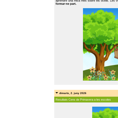
aprendre una mica més sobre els ocells. Les vo
formar-ne part.
dimarts, 2. juny 2026
Resultats Cens de Primavera a les escoles