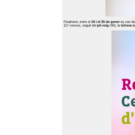
Finalment, entre el
19 i el 25 de gener
es van de
117 censos, seguit del
pit-roig
(90), la
tórtora t