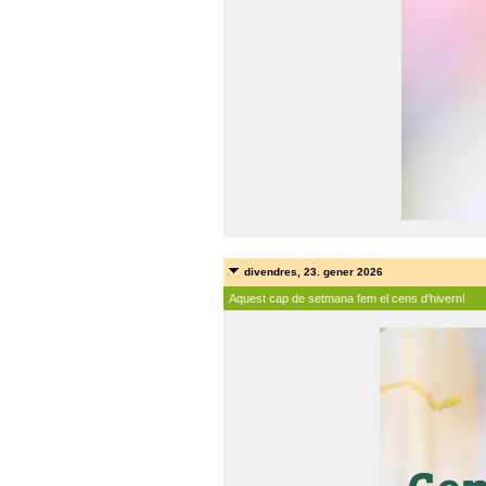
divendres, 23. gener 2026
Aquest cap de setmana fem el cens d'hivern!