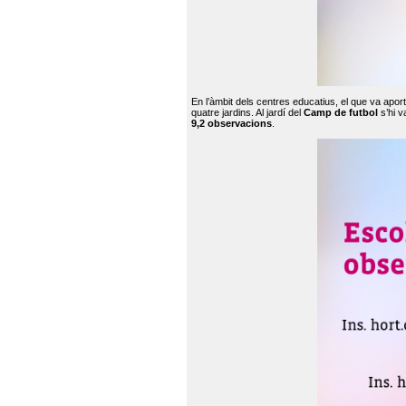
En l’àmbit dels centres educatius, el que va apor
quatre jardins. Al jardí del
Camp de futbol
s’hi v
9,2 observacions
.