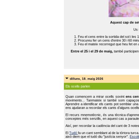
Aquest cap de se
Us 
Feu el cens entre la sortida del sol i les 
Procureu fer un cens d'entre 30 i 60 min
Feu el mateix recorregut que heu fet en 
Entre el 25 i el 29 de maig,
també participe
dilluns, 18. maig 2026
Els ocells parlen
Quan comencem a mirar ocells sovint
ens cen
moviments... Tanmateix si també som capaço
Aprendre a identificar els cants pot semblar una
ens ajudaran a recordar els cants d’alguns ocells
El recurs mnemotècnic, és una tècnica d'aprene
conceptes més senzills, en aquest cas a paraules
Així, per recordar la cadència del cant de 3 note
El
Tudó
fa un cant semblant al de la tórtora tur
això diem que el tudó diu "justícia senyor".
Escolt