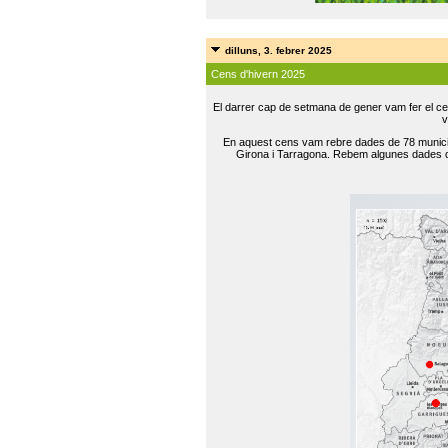
dilluns, 3. febrer 2025
Cens d'hivern 2025
El darrer cap de setmana de gener vam fer el ce
v
En aquest cens vam rebre dades de 78 municip
Girona i Tarragona. Rebem algunes dades de 