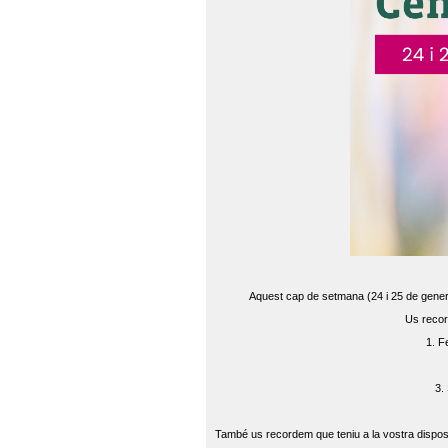
Aquest cap de setmana (24 i 25 de gener) 
Us recor
1. F
3.
També us recordem que teniu a la vostra disposi