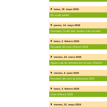
lunes, 18. mayo 2026
Els ocells parlen
jueves, 14. mayo 2026
Exemples Ocells dels Jardins a les escoles
lunes, 2. febrero 2026
Resultats del cens d'hivern 2026
viernes, 23. enero 2026
Aquest cap de setmana fem el cens d'hivern!
viernes, 6. junio 2025
Resultats del cens de primavera 2025
lunes, 3. febrero 2025
Cens d'hivern 2025
viernes, 31. mayo 2024