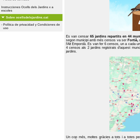
Instrucciones Ocells dels Jardins x a
escoles
Sobre ocellsdelsjardins.cat
-
Política de privacidad y Condiciones de
uso
Es van censar
65 jardins repartits en 44 mun
segon municipi amb més censos va ser
Fortià,
l'Alt Empordà. Es van fer 6 censos, un a cada u
4 censos als 2 jardins registrats d'aquest mun
jardins.
Un cop més, moltes gràcies a tots i a totes pe