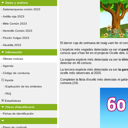
Datos y análisis
-
Salamanquesa común 2023
-
Ardilla roja 2023
-
Mirlo Común 2023
-
Herrerillo Común 2023
-
Pinzón Vulgar 2023
El darrer cap de setmana de maig vam fer el cens
-
Abubilla 2023
L'espècie més vegades detectada va ser el
par
Información
censos que s'han fet en el projecte Ocells dels
-
Últimas noticias
La segona espècie més detectada va ser la
tórt
detectar en 46 censos.
-
Agenda
La tercera espècie més detectada va ser
la gar
ocells més observats al 2025.
-
Código de conducta
Completen la llista d'ocells més detectats el gafar
Ayuda
comuna (24).
-
Explicación de los símbolos
-
FAQ
Estadísticas
Fitxes d'identificació
-
Fichas de identificación
-
Fitxes de confusió