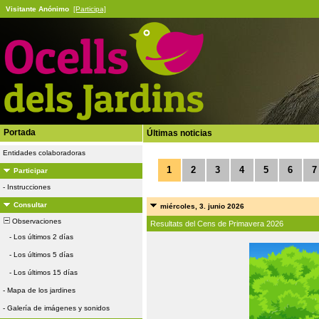
Visitante Anónimo
[Participa]
Portada
Últimas noticias
Entidades colaboradoras
1
2
3
4
5
6
7
Participar
-
Instrucciones
Consultar
miércoles, 3. junio 2026
Observaciones
Resultats del Cens de Primavera 2026
-
Los últimos 2 días
-
Los últimos 5 días
-
Los últimos 15 días
-
Mapa de los jardines
-
Galería de imágenes y sonidos