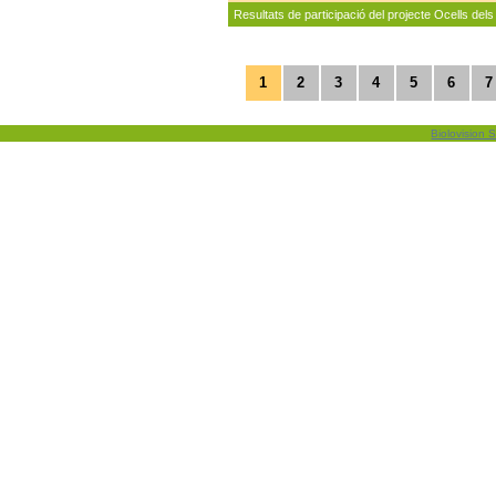
Resultats de participació del projecte Ocells dels
1
2
3
4
5
6
7
Biolovision S